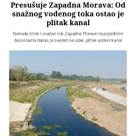
Presušuje Zapadna Morava: Od
snažnog vodenog toka ostao je
plitak kanal
Nekada širok i snažan tok Zapadne Morave na pojedinim
deonicama danas je sveden na uzak, plitak vodeni kanal