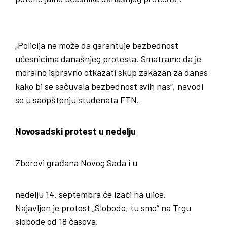
„Policija ne može da garantuje bezbednost
učesnicima današnjeg protesta. Smatramo da je
moralno ispravno otkazati skup zakazan za danas
kako bi se sačuvala bezbednost svih nas“, navodi
se u saopštenju studenata FTN.
Novosadski protest u nedelju
Zborovi građana Novog Sada i u
nedelju 14. septembra će izaći na ulice.
Najavljen je protest „Slobodo, tu smo“ na Trgu
slobode od 18 časova.