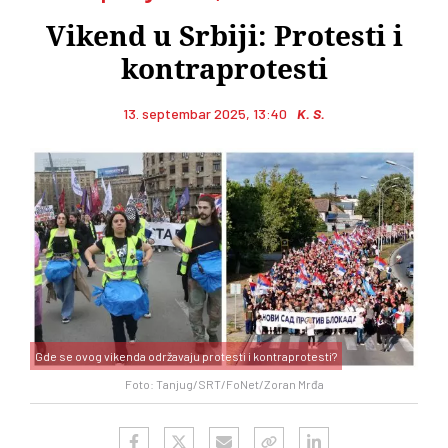
Vikend u Srbiji: Protesti i
kontraprotesti
13. septembar 2025, 13:40
K. S.
Gde se ovog vikenda održavaju protesti i kontraprotesti?
Foto: Tanjug/SRT/FoNet/Zoran Mrđa