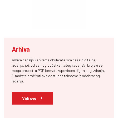
Arhiva
Arhiva nedeljnika Vreme obuhvata sva naša digitalna
izdanja, još od samog početka našeg rada. Svi brojevi se
mogu preuzeti u PDF format, kupovinom digitalnog izdanja,
ili možete pročitati sve dostupne tekstove iz odabranog
izdanja.
Vidi sve