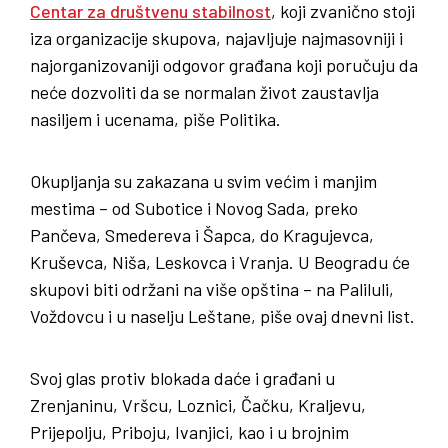
Centar za društvenu stabilnost
, koji zvanično stoji
iza organizacije skupova, najavljuje najmasovniji i
najorganizovaniji odgovor građana koji poručuju da
neće dozvoliti da se normalan život zaustavlja
nasiljem i ucenama, piše Politika.
Okupljanja su zakazana u svim većim i manjim
mestima – od Subotice i Novog Sada, preko
Pančeva, Smedereva i Šapca, do Kragujevca,
Kruševca, Niša, Leskovca i Vranja. U Beogradu će
skupovi biti održani na više opština – na Paliluli,
Voždovcu i u naselju Leštane, piše ovaj dnevni list.
Svoj glas protiv blokada daće i građani u
Zrenjaninu, Vršcu, Loznici, Čačku, Kraljevu,
Prijepolju, Priboju, Ivanjici, kao i u brojnim