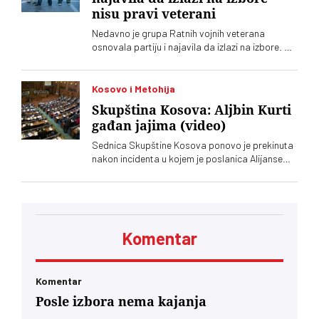
nisu pravi veterani
Nedavno je grupa Ratnih vojnih veterana
osnovala partiju i najavila da izlazi na izbore. Oni
koji sebe nazivaju „pravim veteranima“ ograđuju
se od njih
Kosovo i Metohija
Skupština Kosova: Aljbin Kurti
gađan jajima (video)
Sednica Skupštine Kosova ponovo je prekinuta
nakon incidenta u kojem je poslanica Alijanse
Time Kadrijaj jajima gađala vršioca dužnosti
premijera Aljbina Kurtija
Komentar
Komentar
Posle izbora nema kajanja