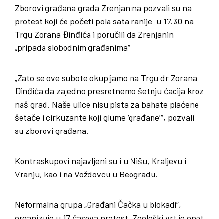
Zborovi građana grada Zrenjanina pozvali su na
protest koji će početi pola sata ranije, u 17.30 na
Trgu Zorana Đinđića i poručili da Zrenjanin
„pripada slobodnim građanima“.
„Zato se ove subote okupljamo na Trgu dr Zorana
Đinđića da zajedno presretnemo šetnju ćacija kroz
naš grad. Naše ulice nisu pista za bahate plaćene
šetače i cirkuzante koji glume ‘građane’“, pozvali
su zborovi građana.
Kontraskupovi najavljeni su i u Nišu, Kraljevu i
Vranju, kao i na Voždovcu u Beogradu.
Neformalna grupa „Građani Čačka u blokadi“,
organizuje u 17 časova protest „Zoološki vrt je opet