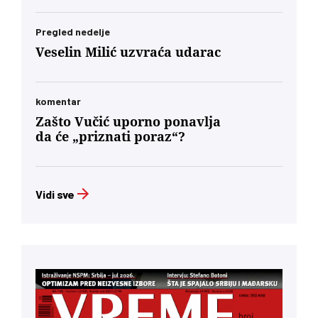
Pregled nedelje
Veselin Milić uzvraća udarac
komentar
Zašto Vučić uporno ponavlja
da će „priznati poraz“?
Vidi sve