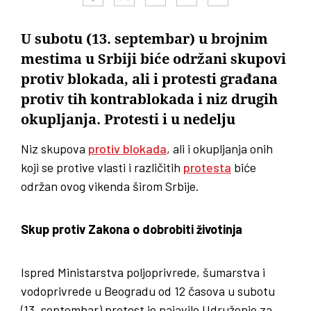
U subotu (13. septembar) u brojnim
mestima u Srbiji biće održani skupovi
protiv blokada, ali i protesti građana
protiv tih kontrablokada i niz drugih
okupljanja. Protesti i u nedelju
Niz skupova
protiv blokada
, ali i okupljanja onih
koji se protive vlasti i različitih
protesta
biće
održan ovog vikenda širom Srbije.
Skup protiv Zakona o dobrobiti životinja
Ispred Ministarstva poljoprivrede, šumarstva i
vodoprivrede u Beogradu od 12 časova u subotu
(13. septembar) protest je najavilo Udruženje za