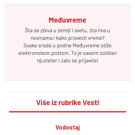
Međuvreme
Šta se zbiva u zemlji i svetu, šta ima u
novinama i kako provesti vreme?
Svake srede u podne
Međuvreme
stiže
elektronskom poštom. To je sasvim solidan
njuzleter i zato se prijavite!
Više iz rubrike Vesti
Vodostaj