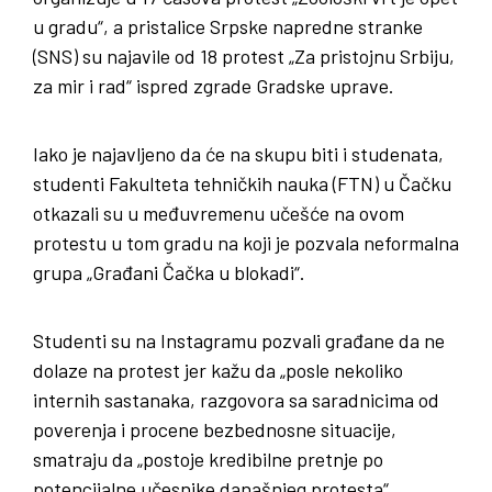
u gradu“, a pristalice Srpske napredne stranke
(SNS) su najavile od 18 protest „Za pristojnu Srbiju,
za mir i rad“ ispred zgrade Gradske uprave.
Iako je najavljeno da će na skupu biti i studenata,
studenti Fakulteta tehničkih nauka (FTN) u Čačku
otkazali su u međuvremenu učešće na ovom
protestu u tom gradu na koji je pozvala neformalna
grupa „Građani Čačka u blokadi“.
Studenti su na Instagramu pozvali građane da ne
dolaze na protest jer kažu da „posle nekoliko
internih sastanaka, razgovora sa saradnicima od
poverenja i procene bezbednosne situacije,
smatraju da „postoje kredibilne pretnje po
potencijalne učesnike današnjeg protesta“.