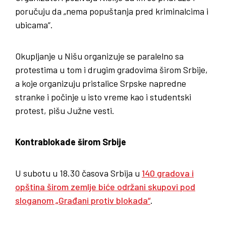
poručuju da „nema popuštanja pred kriminalcima i
ubicama“.
Okupljanje u Nišu organizuje se paralelno sa
protestima u tom i drugim gradovima širom Srbije,
a koje organizuju pristalice Srpske napredne
stranke i počinje u isto vreme kao i studentski
protest, pišu Južne vesti.
Kontrablokade širom Srbije
U subotu u 18.30 časova Srbija u
140 gradova i
opština širom zemlje biće održani skupovi pod
sloganom „Građani protiv blokada“
.