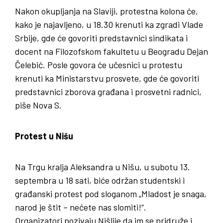
Nakon okupljanja na Slaviji, protestna kolona će,
kako je najavljeno, u 18.30 krenuti ka zgradi Vlade
Srbije, gde će govoriti predstavnici sindikata i
docent na Filozofskom fakultetu u Beogradu Dejan
Čelebić. Posle govora će učesnici u protestu
krenuti ka Ministarstvu prosvete, gde će govoriti
predstavnici zborova građana i prosvetni radnici,
piše Nova S.
Protest u Nišu
Na Trgu kralja Aleksandra u Nišu, u subotu 13.
septembra u 18 sati, biće održan studentski i
građanski protest pod sloganom „Mladost je snaga,
narod je štit – nećete nas slomiti!“.
Organizatori pozivaju Nišlije da im se pridruže i