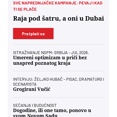
SVE NAPREDNJAČKE KAMPANJE: PEVAJ I KAD
TI SE PLAČE
Raja pod šatru, a oni u Dubai
Pretplati se
ISTRAŽIVANJE NSPM: SRBIJA – JUL 2026.
Umereni optimizam u priči bez
unapred poznatog kraja
INTERVJU: ŽELJKO HUBAČ – PISAC, DRAMATURG I
SCENARISTA
Grogirani Vučić
SEĆANJA I BUDUĆNOST
Dogodine, ili one tamo, ponovo u
svom Novom Sadu