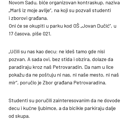
Novom Sadu, biće organizovan kontraskup, naziva
„Marš iz moje avlije“, na koji su pozvali studenti
i zborovi građana.
Oni će se okupiti u parku kod OŠ „Jovan Dučić“, u
17 časova, piše 021.
„Učili su nas kao decu: ne ideš tamo gde nisi
pozvan. A sada ovi, bez stida i obzira, dolaze da
paradiraju kroz naš Petrovaradin. Da nam u lice
pokažu da ne poštuju ni nas, ni naše mesto, ni naš
mir“, poručio je Zbor građana Petrovaradina.
Studenti su poručili zainteresovanim da ne dovode
decu i kućne ljubimce, a da bicikle parkiraju dalje
od skupa.