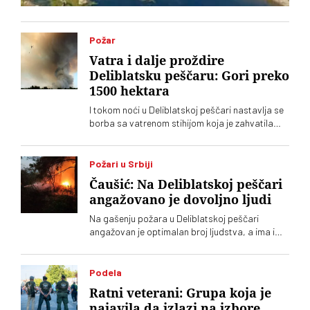
Požar
Vatra i dalje proždire
Deliblatsku peščaru: Gori preko
1500 hektara
I tokom noći u Deliblatskoj peščari nastavlja se
borba sa vatrenom stihijom koja je zahvatila
oko 1.500 hektara šume i niskog rastinja
Požari u Srbiji
Čaušić: Na Deliblatskoj peščari
angažovano je dovoljno ljudi
Na gašenju požara u Deliblatskoj peščari
angažovan je optimalan broj ljudstva, a ima i
četiri helikoptera, rekao je Luka Čaušić
pomoćnik ministra Ministarstva unutrašnjih
poslova. Požarom je zahvaćeno oko hiljadu i po
Podela
i više hektara šume i niskog rastinja
Ratni veterani: Grupa koja je
najavila da izlazi na izbore