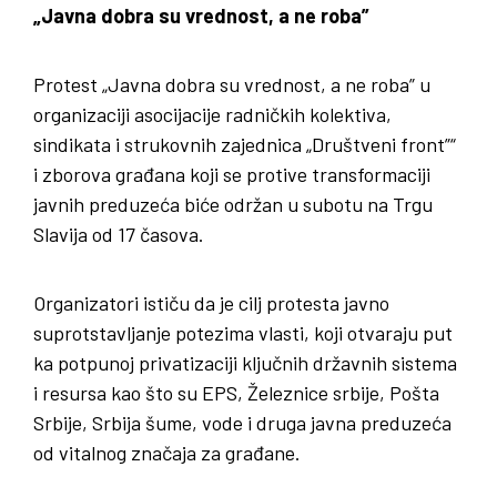
„Javna dobra su vrednost, a ne roba”
Protest „Javna dobra su vrednost, a ne roba” u
organizaciji asocijacije radničkih kolektiva,
sindikata i strukovnih zajednica „Društveni front”“
i zborova građana koji se protive transformaciji
javnih preduzeća biće održan u subotu na Trgu
Slavija od 17 časova.
Organizatori ističu da je cilj protesta javno
suprotstavljanje potezima vlasti, koji otvaraju put
ka potpunoj privatizaciji ključnih državnih sistema
i resursa kao što su EPS, Železnice srbije, Pošta
Srbije, Srbija šume, vode i druga javna preduzeća
od vitalnog značaja za građane.