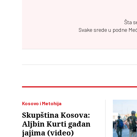
Šta s
Svake srede u podne
Me
Kosovo i Metohija
Skupština Kosova:
Aljbin Kurti gađan
jajima (video)