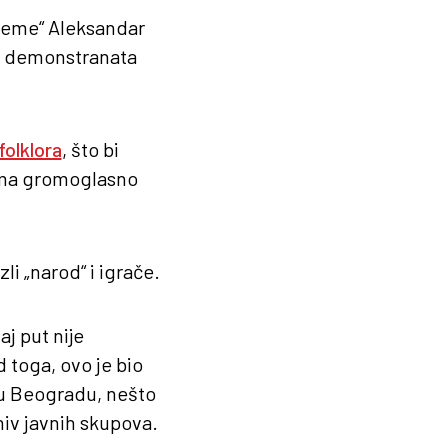
„Vreme“ Aleksandar
ja demonstranata
folklora
, što bi
cima gromoglasno
li „narod“ i igrače.
j put nije
 toga, ovo je bio
 u Beogradu, nešto
hiv javnih skupova.