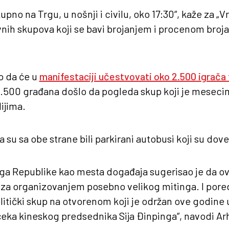
ukupno na Trgu, u nošnji i civilu, oko 17:30“, kaže za 
vnih skupova koji se bavi brojanjem i procenom bro
no da će u
manifestaciji učestvovati oko 2.500 igrača 
 4.500 građana došlo da pogleda skup koji je mese
ijima.
na su sa obe strane bili parkirani autobusi koji su dovez
rga Republike kao mesta događaja sugerisao je da ova
 za organizovanjem posebno velikog mitinga. I pored
litički skup na otvorenom koji je održan ove godine
čeka kineskog predsednika Sija Đinpinga“, navodi Ar