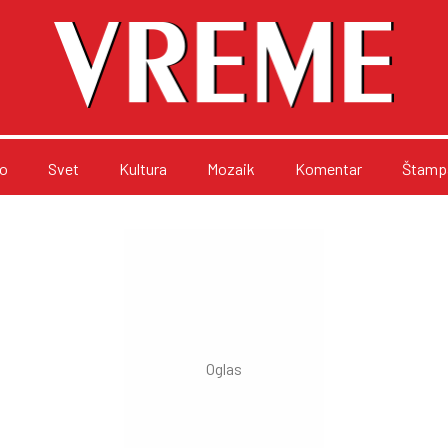
o
Svet
Kultura
Mozaik
Komentar
Štampa