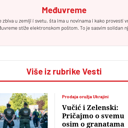
Međuvreme
e zbiva u zemlji i svetu, šta ima u novinama i kako provesti 
đuvreme
stiže elektronskom poštom. To je sasvim solidan njuz
Više iz rubrike Vesti
Prodaja oružja Ukrajini
Vučić i Zelenski:
Pričajmo o svemu
osim o granatama