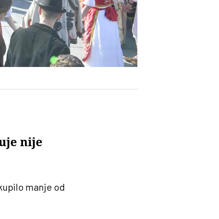
je nije
upilo manje od