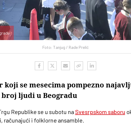
ogradu
Foto: Tanjug / Rade Prelić
or koji se mesecima pompezno najavlju
 broj ljudi u Beogradu
rgu Republike se u subotu na
Svesrpskom saboru
ok
i, računajući i folklorne ansamble.