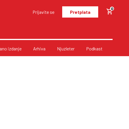
0
Prijavite se
Pretplata
no izdanje
Arhiva
Njuzleter
Podkast