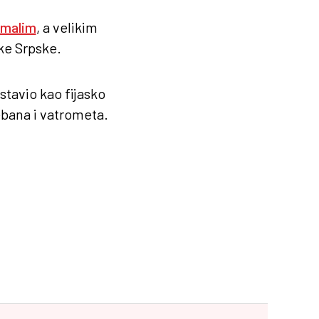
 malim
, a velikim
ke Srpske.
ostavio kao fijasko
lebana i vatrometa.