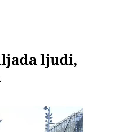
ljada ljudi,
a