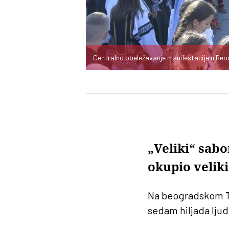
Centralno obeležavanje manifestacije u Be
„Veliki“ sab
okupio veliki
Na beogradskom T
sedam hiljada ljud