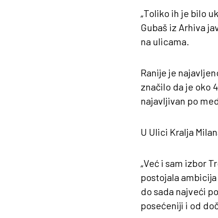
„Toliko ih je bilo 
Gubaš iz Arhiva ja
na ulicama.
Ranije je najavlje
značilo da je oko
najavljivan po med
U Ulici Kralja Mila
„Već i sam izbor T
postojala ambicija
do sada najveći po
posećeniji i od do