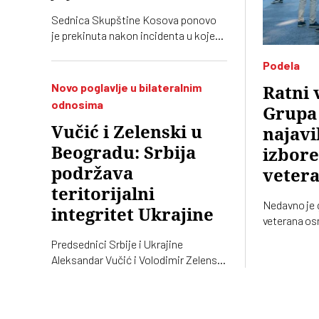
Sednica Skupštine Kosova ponovo
je prekinuta nakon incidenta u kojem
je poslanica Alijanse Time Kadrijaj
Podela
jajima gađala vršioca dužnosti
premijera Aljbina Kurtija
Novo poglavlje u bilateralnim
Ratni 
odnosima
Grupa 
Vučić i Zelenski u
najavi
Beogradu: Srbija
izbore
podržava
vetera
teritorijalni
Nedavno je 
integritet Ukrajine
veterana osn
izlazi na izb
Predsednici Srbije i Ukrajine
„pravim vet
Aleksandar Vučić i Volodimir Zelenski
njih
sastali su se danas u Beogradu, gde
su razgovarali o političkim
odnosima, trgovini, energetici,