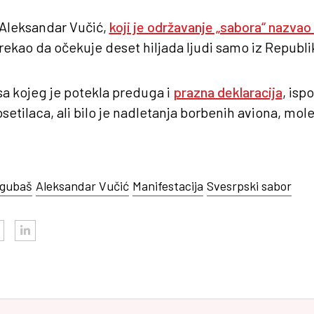
 Aleksandar Vučić,
koji je održavanje „sabora“ nazvao
 rekao da očekuje deset hiljada ljudi samo iz Republi
 sa kojeg je potekla preduga i
prazna deklaracija
, isp
osetilaca, ali bilo je nadletanja borbenih aviona, mo
 gubaš
Aleksandar Vučić
Manifestacija
Svesrpski sabor