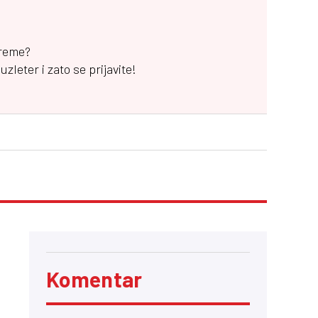
vreme?
leter i zato se prijavite!
Komentar