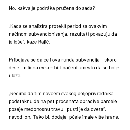
No, kakva je podrška pružena do sada?
„Kada se analizira protekli period sa ovakvim
načinom subvencionisanja, rezultati pokazuju da
je loše“, kaže Rajić.
Pribojava se da će i ova runda subvencija – skoro
deset miliona evra – biti bačeni umesto da se bolje
ulože.
„Recimo da tim novcem svakog poljoprivrednika
podstaknu da na pet procenata obradive parcele
poseje medonosnu travu i pusti je da cveta“,
navodi on. Tako bi, dodaje, pčele imale više hrane.