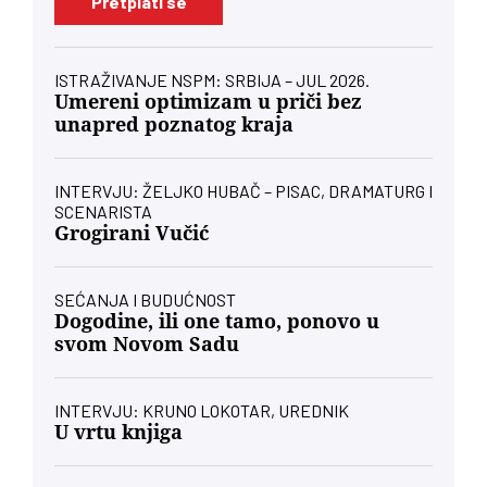
Pretplati se
ISTRAŽIVANJE NSPM: SRBIJA – JUL 2026.
Umereni optimizam u priči bez
unapred poznatog kraja
INTERVJU: ŽELJKO HUBAČ – PISAC, DRAMATURG I
SCENARISTA
Grogirani Vučić
SEĆANJA I BUDUĆNOST
Dogodine, ili one tamo, ponovo u
svom Novom Sadu
INTERVJU: KRUNO LOKOTAR, UREDNIK
U vrtu knjiga