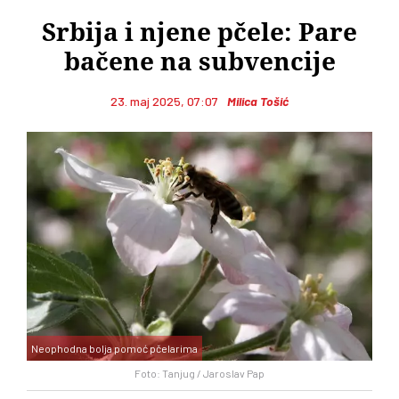
Srbija i njene pčele: Pare
bačene na subvencije
23. maj 2025, 07:07
Milica Tošić
Neophodna bolja pomoć pčelarima
Foto: Tanjug / Jaroslav Pap