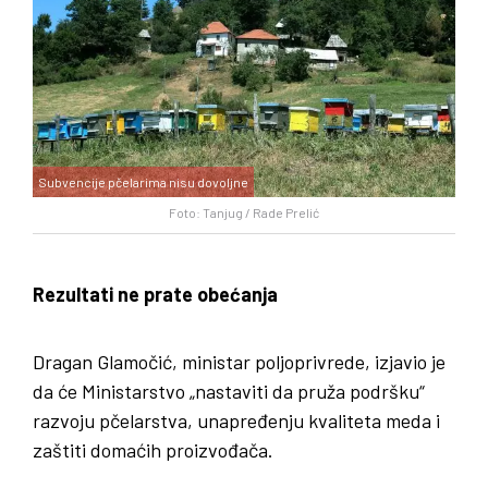
Subvencije pčelarima nisu dovoljne
Foto: Tanjug / Rade Prelić
Rezultati ne prate obećanja
Dragan Glamočić, ministar poljoprivrede, izjavio je
da će Ministarstvo „nastaviti da pruža podršku“
razvoju pčelarstva, unapređenju kvaliteta meda i
zaštiti domaćih proizvođača.