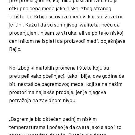
otkupna cena meda jako niska, zbog stranog
tržišta, i u Srbiju se uvoze medovi koji su izuzetno
jeftini. Kažu i da su sumnjivog kvaliteta, neću da
procenjujem, nisam te struke, ali se po tako niskoj
ceni nikom ne isplati da proizvodi med“, objašnjava
Rajić.
No, zbog klimatskih promena i štete koju su
pretrpeli kako pčelinjaci, tako i bilje, ove godine će
biti nestašice bagremovog meda, koji se na našim
prostorima najlakše prodaje, jer je njegova
potražnja na zavidnom nivou.
„Bagrem je bio oštećen zadnjim niskim
temperaturama i počeo je da cveta jako slabo i to
samo u vrhovima drveća. Cvet je bio dosta