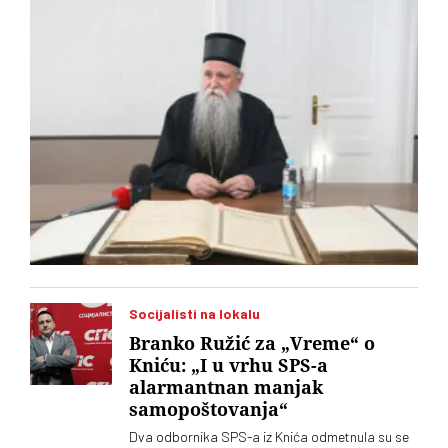
Socijalisti na lokalu
Branko Ružić za „Vreme“ o
Kniću: „I u vrhu SPS-a
alarmantnan manjak
samopoštovanja“
Dva odbornika SPS-a iz Knića odmetnula su se