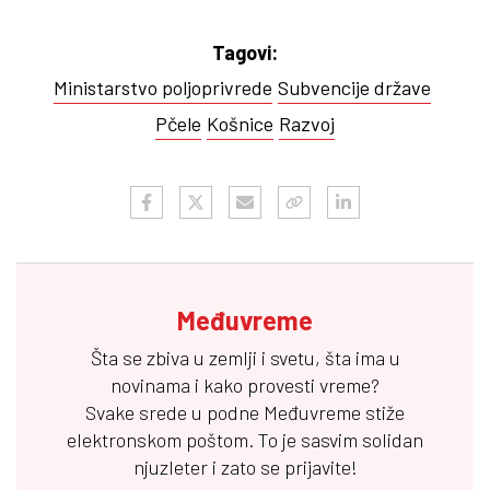
Tagovi:
Ministarstvo poljoprivrede
Subvencije države
Pčele
Košnice
Razvoj
Međuvreme
Šta se zbiva u zemlji i svetu, šta ima u
novinama i kako provesti vreme?
Svake srede u podne
Međuvreme
stiže
elektronskom poštom. To je sasvim solidan
njuzleter i zato se prijavite!