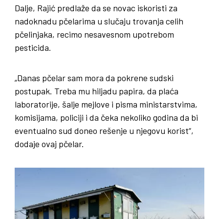
Dalje, Rajić predlaže da se novac iskoristi za
nadoknadu pčelarima u slučaju trovanja celih
pčelinjaka, recimo nesavesnom upotrebom
pesticida.
„Danas pčelar sam mora da pokrene sudski
postupak. Treba mu hiljadu papira, da plaća
laboratorije, šalje mejlove i pisma ministarstvima,
komisijama, policiji i da čeka nekoliko godina da bi
eventualno sud doneo rešenje u njegovu korist“,
dodaje ovaj pčelar.