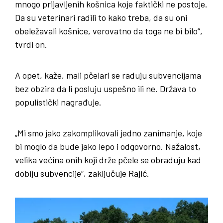
mnogo prijavljenih košnica koje faktički ne postoje.
Da su veterinari radili to kako treba, da su oni
obeležavali košnice, verovatno da toga ne bi bilo“,
tvrdi on.
A opet, kaže, mali pčelari se raduju subvencijama
bez obzira da li posluju uspešno ili ne. Država to
populistički nagrađuje.
„Mi smo jako zakomplikovali jedno zanimanje, koje
bi moglo da bude jako lepo i odgovorno. Nažalost,
velika većina onih koji drže pčele se obraduju kad
dobiju subvencije“, zaključuje Rajić.