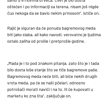
oštećen i po informaciji sa terena, nisam još nigde
čuo nekoga da se bavio nekim prinosom“, ističe on.
Rajić je siguran da će ponuda bagremovog meda
biti jako slaba, ali kako navodi, verovatno je ljudima
ostalo zaliha od prošle i pretprošle godine.
„Mada je i to pod znakom pitanja, zato što je i tada
bilo dosta loše stanje što se tiče bagremove paše.
Bagremovog meda neće biti, ali biće nekih drugih
vrsta meda, pa će se naši pčelari, odnosno
potrošači morati navići i na to. Ili će kupovati u
marketu ko zna šta“, zaključuje on.