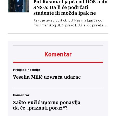
Put Rasima Ljajića od DOS-a do
SNS-a: Da li će podržati
studente ili možda ipak ne
Kako je tekao politički put Rasima Ljajića od
muslimanskog SDA, preko DOS-a, do preleta
Vučiću i konačno otklona od naprednjaka. Da li
će se usuditi da javno podrži studente?
Komentar
Pregled nedelje
Veselin Milić uzvraća udarac
komentar
Zašto Vučić uporno ponavlja
da će „priznati poraz“?