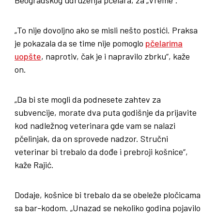
Beogradskog udruženja pčelara, za „Vreme“.
„To nije dovoljno ako se misli nešto postići. Praksa
je pokazala da se time nije pomoglo
pčelarima
uopšte
, naprotiv, čak je i napravilo zbrku“, kaže
on.
„Da bi ste mogli da podnesete zahtev za
subvencije, morate dva puta godišnje da prijavite
kod nadležnog veterinara gde vam se nalazi
pčelinjak, da on sprovede nadzor. Stručni
veterinar bi trebalo da dođe i prebroji košnice“,
kaže Rajić.
Dodaje, košnice bi trebalo da se obeleže pločicama
sa bar-kodom. „Unazad se nekoliko godina pojavilo