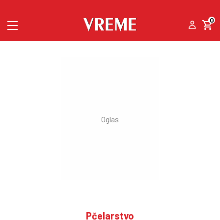
0
Pčelarstvo