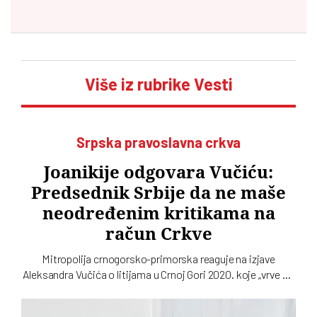
Više iz rubrike Vesti
Srpska pravoslavna crkva
Joanikije odgovara Vučiću:
Predsednik Srbije da ne maše
neodređenim kritikama na
račun Crkve
Mitropolija crnogorsko-primorska reaguje na izjave
Aleksandra Vučića o litijama u Crnoj Gori 2020. koje „vrve od
nejasnoća”