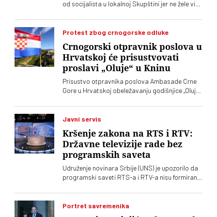
od socijalista u lokalnoj Skupštini jer ne žele više
da imaju posla sa "nasilnim i neobrazovanim"
naprednjacima. Jedan od njih kaže za „Vreme“
da je „SNS u Kniću nasilna skupina
Protest zbog crnogorske odluke
neobrazovanih ljudi" sa kojima ne žele ni sad, niti
Crnogorski otpravnik poslova u
ikada više, da sarađuju. Branko Ružić za
Hrvatskoj će prisustvovati
„Vreme“ kaže da je alarmantno da tendencije
proslavi „Oluje“ u Kninu
odricanja od izvornih principa i mazohizma
postoje ne samo na lokalu, već i u samom vrhu
Prisustvo otpravnika poslova Ambasade Crne
SPS-a
Gore u Hrvatskoj obeležavanju godišnjice „Oluje“
u Kninu izazvalo je političke reakcije u Srbiji.
Vučić je poručio da je reč o proslavi zločina
počinjenih nad srpskim narodom
Javni servis
Kršenje zakona na RTS i RTV:
Državne televizije rade bez
programskih saveta
Udruženje novinara Srbije (UNS) je upozorilo da
programski saveti RTS-a i RTV-a nisu formirani
nakon isteka mandata njihovih članova, zbog
čega se postavlja pitanje poštovanja zakonskih
procedura i funkcionisanja mehanizama
Portret savremenika
kontrole javnih medijskih servisa