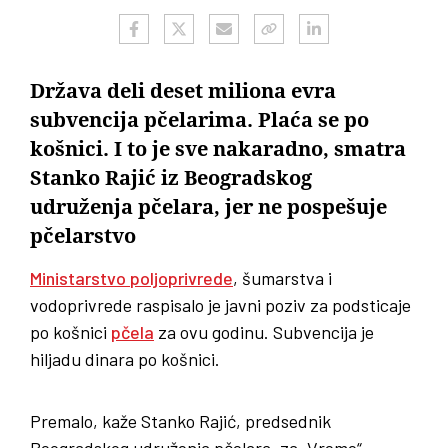
Država deli deset miliona evra
subvencija pčelarima. Plaća se po
košnici. I to je sve nakaradno, smatra
Stanko Rajić iz Beogradskog
udruženja pčelara, jer ne pospešuje
pčelarstvo
Ministarstvo poljoprivrede
, šumarstva i
vodoprivrede raspisalo je javni poziv za podsticaje
po košnici
pčela
za ovu godinu. Subvencija je
hiljadu dinara po košnici.
Premalo, kaže Stanko Rajić, predsednik