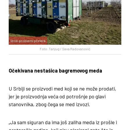
Veliki problemi pčelara
Foto: Tanjug / Sava Radovanović
Očekivana nestašica bagremovog meda
U Srbiji se proizvodi med koji se ne može prodati,
jer je proizvodnja veća od potrošnje po glavi
stanovnika, zbog čega se med izvozi.
„Ja sam siguran da ima još zaliha meda iz prošle i
pretprošle godine, koji nisu plasirani zato što je