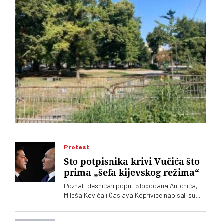
Protest
Sto potpisnika krivi Vučića što
prima „šefa kijevskog režima“
Poznati desničari poput Slobodana Antonića,
Miloša Kovića i Časlava Koprivice napisali su
oštro pismo povodom dolaska predsednika
Ukrajine Volodimira Zelenskog