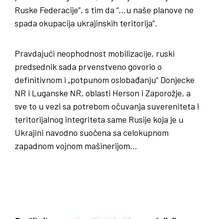
Ruske Federacije”, s tim da “…u naše planove ne
spada okupacija ukrajinskih teritorija”.
Pravdajući neophodnost mobilizacije, ruski
predsednik sada prvenstveno govorio o
definitivnom i „potpunom oslobađanju“ Donjecke
NR i Luganske NR, oblasti Herson i Zaporožje, a
sve to u vezi sa potrebom očuvanja suvereniteta i
teritorijalnog integriteta same Rusije koja je u
Ukrajini navodno suočena sa celokupnom
zapadnom vojnom mašinerijom…