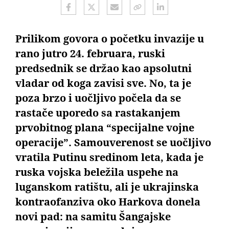
Prilikom govora o početku invazije u
rano jutro 24. februara, ruski
predsednik se držao kao apsolutni
vladar od koga zavisi sve. No, ta je
poza brzo i uočljivo počela da se
rastače uporedo sa rastakanjem
prvobitnog plana “specijalne vojne
operacije”. Samouverenost se uočljivo
vratila Putinu sredinom leta, kada je
ruska vojska beležila uspehe na
luganskom ratištu, ali je ukrajinska
kontraofanziva oko Harkova donela
novi pad: na samitu Šangajske