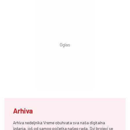
Arhiva
Arhiva nedeljnika Vreme obuhvata sva naša digitalna
izdanja, još od samog početka našeg rada. Svi brojevi se