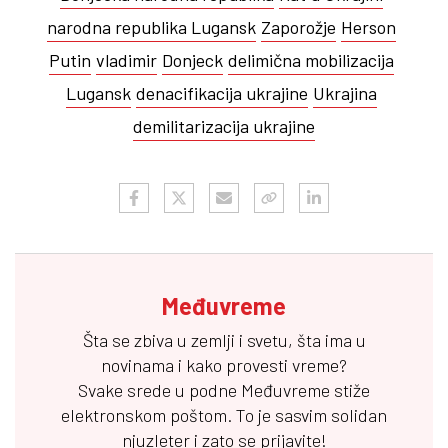
narodna republika Lugansk
Zaporožje
Herson
Putin
vladimir
Donjeck
delimična mobilizacija
Lugansk
denacifikacija ukrajine
Ukrajina
demilitarizacija ukrajine
Međuvreme
Šta se zbiva u zemlji i svetu, šta ima u
novinama i kako provesti vreme?
Svake srede u podne
Međuvreme
stiže
elektronskom poštom. To je sasvim solidan
njuzleter i zato se prijavite!