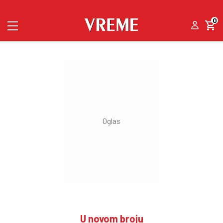
0
U novom broju