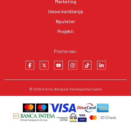
Marketing
Uslovi korišćenja
Njuzleter
Projekti
Pratite nas:
© 2026
Vreme
, Beograd. Developed by
Cubes