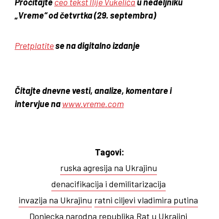
Pročitajte
ceo tekst Ilije Vukelića
u nedeljniku
„Vreme“ od četvrtka (29. septembra)
Pretplatite
se na digitalno izdanje
Čitajte dnevne vesti, analize, komentare i
intervjue na
www.vreme.com
Tagovi:
ruska agresija na Ukrajinu
denacifikacija i demilitarizacija
invazija na Ukrajinu
ratni ciljevi vladimira putina
Donjecka narodna republika
Rat u Ukrajini