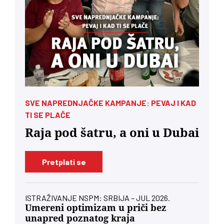
SVE NAPREDNJAČKE KAMPANJE: PEVAJ I KAD
TI SE PLAČE
Raja pod šatru, a oni u Dubai
Pretplati se
ISTRAŽIVANJE NSPM: SRBIJA – JUL 2026.
Umereni optimizam u priči bez
unapred poznatog kraja