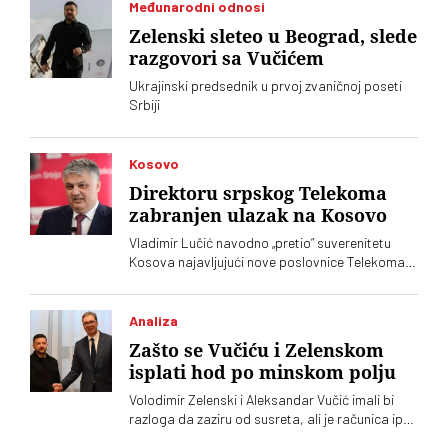
Međunarodni odnosi
Zelenski sleteo u Beograd, slede
razgovori sa Vučićem
Ukrajinski predsednik u prvoj zvaničnoj poseti
Srbiji
Kosovo
Direktoru srpskog Telekoma
zabranjen ulazak na Kosovo
Vladimir Lučić navodno „pretio“ suverenitetu
Kosova najavljujući nove poslovnice Telekoma
Srbije
Analiza
Zašto se Vučiću i Zelenskom
isplati hod po minskom polju
Volodimir Zelenski i Aleksandar Vučić imali bi
razloga da zaziru od susreta, ali je računica ipak
jača – Vučić kupuje naklonost EU, a Zelenskom