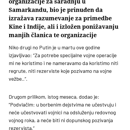
organizacije za saradnju u
Samarkandu, bio je prinuđen da
izražava razumevanje za primedbe
Kine i Indije, ali i izložen ponižavanju
manjih članica te organizacije
Niko drugi no Putin je u martu ove godine
izjavljivao: “Za potrebe specijalne vojne operacije
mi ne koristimo i ne nameravamo da koristimo niti
regrute, niti rezerviste koje pozivamo na vojne
vežbe..“.
Drugom prilikom, istog meseca, dodao je:
“Podvlačim: u borbenim dejstvima ne učestvuju i
neće učestvovati vojnici na odsluženju redovnog
vojnog roka, a neće biti ni dopunskog pozivanja
rezervista.”