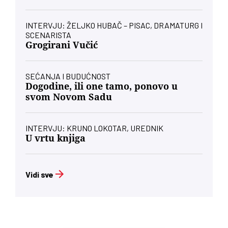
INTERVJU: ŽELJKO HUBAČ – PISAC, DRAMATURG I
SCENARISTA
Grogirani Vučić
SEĆANJA I BUDUĆNOST
Dogodine, ili one tamo, ponovo u
svom Novom Sadu
INTERVJU: KRUNO LOKOTAR, UREDNIK
U vrtu knjiga
Vidi sve