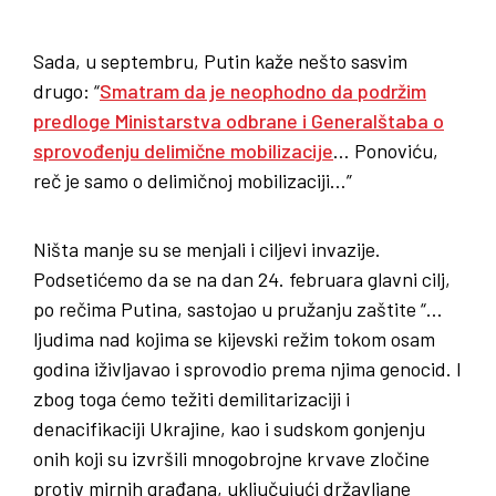
Sada, u septembru, Putin kaže nešto sasvim
drugo: “
Smatram da je neophodno da podržim
predloge Ministarstva odbrane i Generalštaba o
sprovođenju delimične mobilizacije
… Ponoviću,
reč je samo o delimičnoj mobilizaciji…”
Ništa manje su se menjali i ciljevi invazije.
Podsetićemo da se na dan 24. februara glavni cilj,
po rečima Putina, sastojao u pružanju zaštite “…
ljudima nad kojima se kijevski režim tokom osam
godina iživljavao i sprovodio prema njima genocid. I
zbog toga ćemo težiti demilitarizaciji i
denacifikaciji Ukrajine, kao i sudskom gonjenju
onih koji su izvršili mnogobrojne krvave zločine
protiv mirnih građana, uključujući državljane