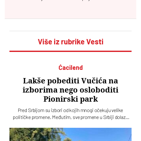
Više iz rubrike Vesti
Ćacilend
Lakše pobediti Vučića na
izborima nego osloboditi
Pionirski park
Pred Srbijom su izbori od kojih mnogi očekuju velike
političke promene. Međutim, sve promene u Srbiji dolaze
sporo, pa čak i one koje se tiču gradskih parkova, a
„Ćacilend” još uvek okupira Pionirski