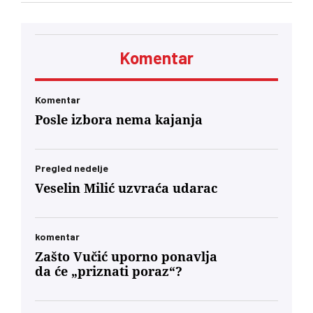
trebaju municija i dronovi
Komentar
Komentar
Posle izbora nema kajanja
Pregled nedelje
Veselin Milić uzvraća udarac
komentar
Zašto Vučić uporno ponavlja
da će „priznati poraz“?