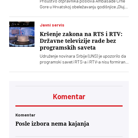
Prisustvo otpravnika poslova Ambasade Crne
SPS-a
Gore u Hrvatskoj obeležavanju godišnjice „Oluje“
u Kninu izazvalo je političke reakcije u Srbiji.
Vučić je poručio da je reč o proslavi zločina
počinjenih nad srpskim narodom
Javni servis
Kršenje zakona na RTS i RTV:
Državne televizije rade bez
programskih saveta
Udruženje novinara Srbije (UNS) je upozorilo da
programski saveti RTS-a i RTV-a nisu formirani
nakon isteka mandata njihovih članova, zbog
čega se postavlja pitanje poštovanja zakonskih
procedura i funkcionisanja mehanizama
kontrole javnih medijskih servisa
Komentar
Komentar
Posle izbora nema kajanja