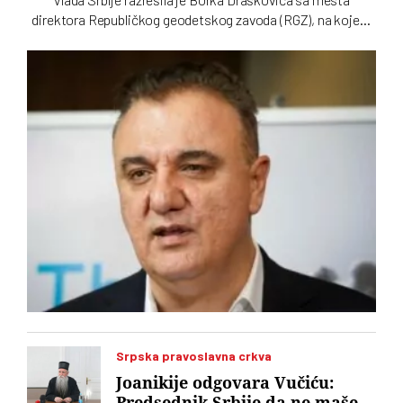
direktora Republičkog geodetskog zavoda (RGZ), na kojem
je bio 11 godina. Za vršioca dužnosti direktora imenovan je
geodetski inspektor Dalibor Babić
Srpska pravoslavna crkva
Joanikije odgovara Vučiću:
Predsednik Srbije da ne maše