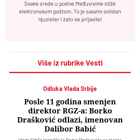
Svake srede u podne
Međuvreme
stiže
elektronskom poštom. To je sasvim solidan
njuzleter i zato se prijavite!
Više iz rubrike Vesti
Odluka Vlada Srbije
Posle 11 godina smenjen
direktor RGZ-a: Borko
Drašković odlazi, imenovan
Dalibor Babić
Vlada Srbije razrešila je Borka Draškovića sa mesta