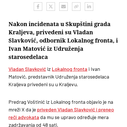
Nakon incidenata u Skupštini grada
Kraljeva, privedeni su Vladan
Slavković, odbornik Lokalnog fronta, i
Ivan Matović iz Udruženja
starosedelaca
Vladan Slavković
iz
Lokalnog fronta
i Ivan
Matović, predstavnik Udruženja starosedelaca
Kraljeva privedeni su u Kraljevu.
Predrag Voštinić iz Lokalnog fronta objavio je na
mreži X da je
priveden Vladan Slavković i preneo
reči advokata
da mu se upravo određuje mera
zadržavanja od 48 sati.