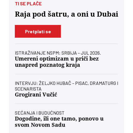
TI SE PLAČE
Raja pod šatru, a oni u Dubai
Pretplati se
ISTRAŽIVANJE NSPM: SRBIJA – JUL 2026.
Umereni optimizam u priči bez
unapred poznatog kraja
INTERVJU: ŽELJKO HUBAČ – PISAC, DRAMATURG I
SCENARISTA
Grogirani Vučić
SEĆANJA I BUDUĆNOST
Dogodine, ili one tamo, ponovo u
svom Novom Sadu