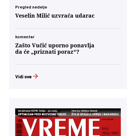
Pregled nedelje
Veselin Milić uzvraća udarac
komentar
Zašto Vučić uporno ponavlja
da će „priznati poraz“?
Vidi sve