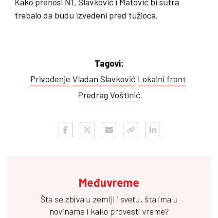
Kako prenosi N1, Slavković i Matović bi sutra
trebalo da budu izvedeni pred tužioca.
Tagovi:
Privođenje
Vladan Slavković
Lokalni front
Predrag Voštinić
Međuvreme
Šta se zbiva u zemlji i svetu, šta ima u
novinama i kako provesti vreme?