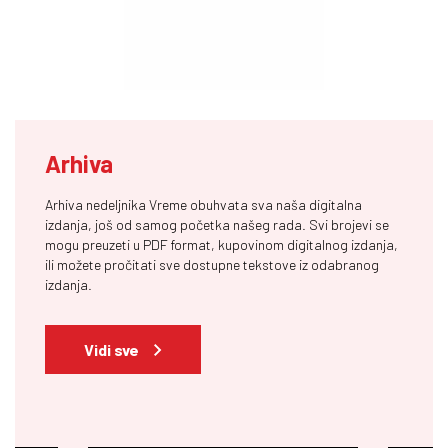
Arhiva
Arhiva nedeljnika Vreme obuhvata sva naša digitalna
izdanja, još od samog početka našeg rada. Svi brojevi se
mogu preuzeti u PDF format, kupovinom digitalnog izdanja,
ili možete pročitati sve dostupne tekstove iz odabranog
izdanja.
Vidi sve