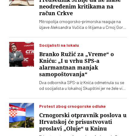
neodređenim kritikama na
račun Crkve
Mitropolija crnogorsko-primorska reaguje na
izjave Aleksandra Vučića o litijama u Crnoj Gori
2020. koje „vrve od nejasnoća”
Socijalisti na lokalu
Branko Ružić za „Vreme“ o
Kniću: „I u vrhu SPS-a
alarmantnan manjak
samopoštovanja“
Dva odbornika SPS-a iz Knića odmetnula su se
od socijalista u lokalnoj Skupštini jer ne žele više
da imaju posla sa "nasilnim i neobrazovanim"
naprednjacima. Jedan od njih kaže za „Vreme“
da je „SNS u Kniću nasilna skupina
Protest zbog crnogorske odluke
neobrazovanih ljudi" sa kojima ne žele ni sad, niti
Crnogorski otpravnik poslova u
ikada više, da sarađuju. Branko Ružić za
Hrvatskoj će prisustvovati
„Vreme“ kaže da je alarmantno da tendencije
proslavi „Oluje“ u Kninu
odricanja od izvornih principa i mazohizma
postoje ne samo na lokalu, već i u samom vrhu