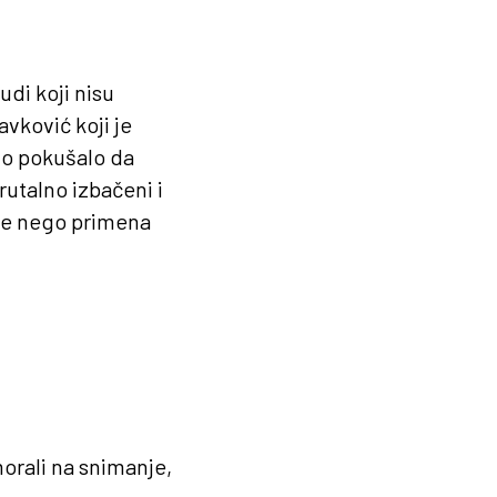
udi koji nisu
avković koji je
no pokušalo da
brutalno izbačeni i
nje nego primena
orali na snimanje,