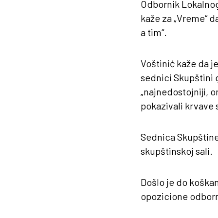
Odbornik Lokalno
kaže za „Vreme“ da 
a tim“.
Voštinić kaže da j
sednici Skupštini 
„najnedostojniji, 
pokazivali krvave 
Sednica Skupštine 
skupštinskoj sali.
Došlo je do koškan
opozicione odborn