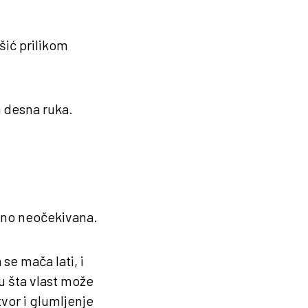
šić prilikom
a desna ruka.
uno neočekivana.
se mača lati, i
 u šta vlast može
vor i glumljenje