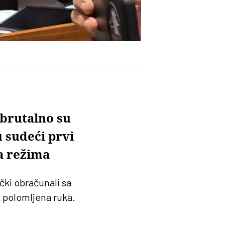
 brutalno su
 sudeći prvi
a režima
ički obračunali sa
k polomljena ruka.