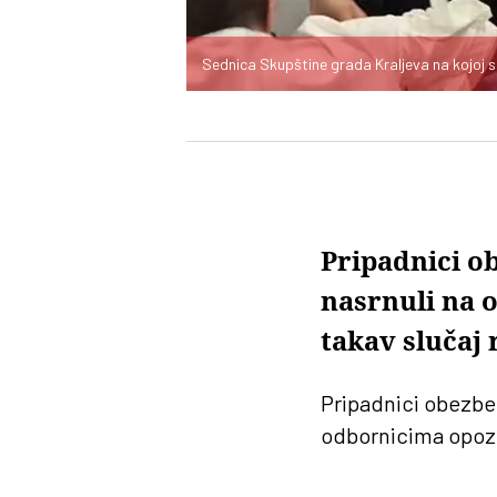
Sednica Skupštine grada Kraljeva na kojoj 
Pripadnici o
nasrnuli na 
takav slučaj
Pripadnici obezbe
odbornicima opozic