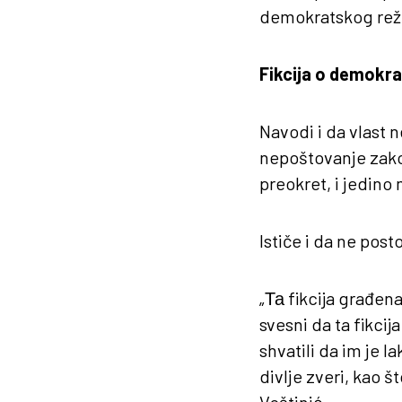
demokratskog reži
Fikcija o demokrat
Navodi i da vlast 
nepoštovanje zako
preokret, i jedino
Ističe i da ne post
„Та fikcija građen
svesni da ta fikcij
shvatili da im je l
divlje zveri, kao š