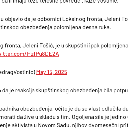
 da li imaju teže telesne povrede“, kaže Voštinić.
ksu objavio da je odbornici Lokalnog fronta, Jeleni To
štinskog obezbeđenja polomljena desna ruka.
 fronta, Jeleni Tošić, je u skupštini ipak polomljen
witter.com/HzIPu8DE2A
dragVostinic)
May 15, 2025
a da je reakcija skupštinskog obezbeđenja bila potp
ipadnika obezbeđenja, očito je da se vlast odlučila da 
morati da žive u skladu s tim. Ogoljena sila je jedino
enje aktivista u Novom Sadu, njihov dvomesečni prit