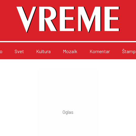
o
Svet
Kultura
Mozaik
Komentar
Štampa