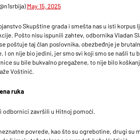
@n1srbija)
May 15, 2025
janstvo Skupštine grada i smešta nas u isti korpus lj
cije. Pošto nisu ispunili zahtev, odbornika Vladan Sl
se poštuje taj član poslovnika, obezbeđnje je brutal
 I on nije bio jedini, jer smo svi koji smo se našli tu 
nice su bile bukvalno pregažene, to nije bilo koška
aže Voštinić.
jena ruka
i odbornici završili u Hitnoj pomoći.
 neznatne povrede, kao što su ogrebotine, drugi su m