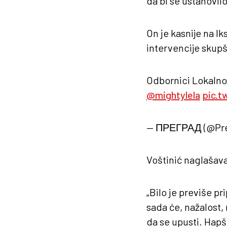
da bi se ustanovilo
On je kasnije na I
intervencije skup
Odbornici Lokalnog
@mightylela
pic.t
— ПРЕГРАД (@Pre
Voštinić naglašav
„Bilo je previše pr
sada će, nažalost, 
da se upusti. Hapš