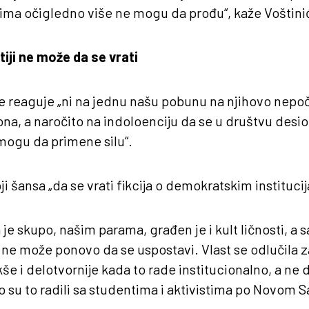
ma očigledno više ne mogu da prođu“, kaže Voštini
iji ne može da se vrati
ne reaguje „ni na jednu našu pobunu na njihovo nepoč
na, a naročito na indoloenciju da se u društvu des
 mogu da primene silu“.
oji šansa „da se vrati fikcija o demokratskim instituci
a je skupo, našim parama, građen je i kult ličnosti, 
a ne može ponovo da se uspostavi. Vlast se odlučila za 
akše i delotvornije kada to rade institucionalno, a ne 
to su to radili sa studentima i aktivistima po Novom Sa