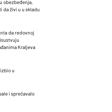
ru obezbeđenja,
i da živi u u skladu
onta da redovnoj
risustvuju
rađanima Kraljeva
izbio u
sale i sprečavalo