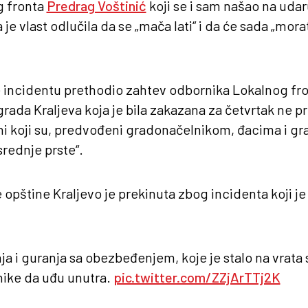
g fronta
Predrag Voštinić
koji se i sam našao na uda
je vlast odlučila da se „mača lati“ i da će sada „morat
e incidentu prethodio zahtev odbornika Lokalnog fr
grada Kraljeva koja je bila zakazana za četvrtak ne p
oni koji su, predvođeni gradonačelnikom, đacima i g
srednje prste“.
opštine Kraljevo je prekinuta zbog incidenta koji je 
ja i guranja sa obezbeđenjem, koje je stalo na vrata 
ike da uđu unutra.
pic.twitter.com/ZZjArTTj2K