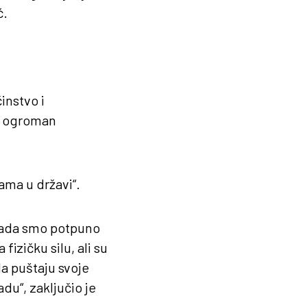
ć.
instvo i
io ogroman
jama u državi“.
a sada smo potpuno
fizičku silu, ali su
da puštaju svoje
du“, zaključio je