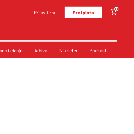
0
Prijavite se
Pretplata
no izdanje
Arhiva
Njuzleter
Podkast