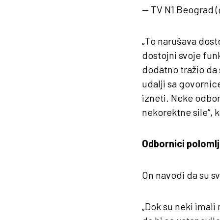
— TV N1 Beograd (
„To narušava dosto
dostojni svoje funk
dodatno tražio da 
udalji sa govornice.
izneti. Neke odbor
nekorektne sile“, k
Odbornici poloml
On navodi da su sv
„Dok su neki imali