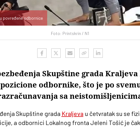
su povređene odbornice
Foto: Printskrin / N1
bezbeđenja Skupštine grada Kraljeva
opozicione odbornike, što je po svemu
 razračunavanja sa neistomišljenicim
đenja Skupštine grada
Kraljeva
u četvratak su se fiz
ije, a odbornici Lokalnog fronta Jeleni Tošić je ča