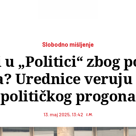
Slobodno mišljenje
 u „Politici“ zbog 
? Urednice veruju 
političkog progona
13. maj 2025, 13:42
I.M.