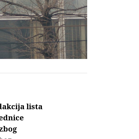
akcija lista
rednice
 zbog