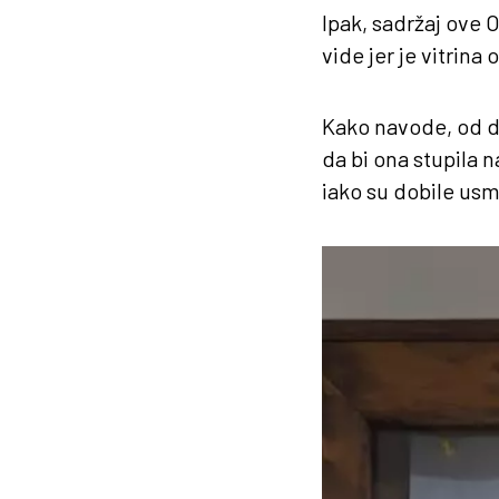
Ipak, sadržaj ove 
vide jer je vitrina
Kako navode, od d
da bi ona stupila 
iako su dobile usm