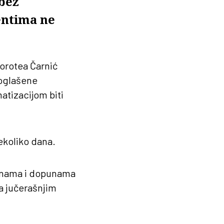
 bez
entima ne
Dorotea Čarnić
roglašene
atizacijom biti
ekoliko dana.
zmenama i dopunama
sa jučerašnjim