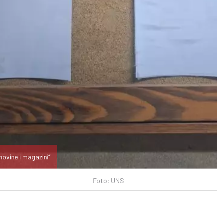
novine i magazini“
Foto: UNS