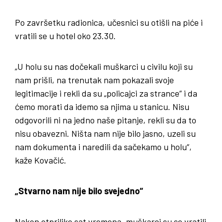
Po završetku radionica, učesnici su otišli ​​na piće i
vratili se u hotel oko 23.30.
„U holu su nas dočekali muškarci u civilu koji su
nam prišli, na trenutak nam pokazali svoje
legitimacije i rekli da su „policajci za strance” i da
ćemo morati da idemo sa njima u stanicu. Nisu
odgovorili ni na jedno naše pitanje, rekli su da to
nisu obavezni. Ništa nam nije bilo jasno, uzeli su
nam dokumenta i naredili da sačekamo u holu“,
kaže Kovačić.
„Stvarno nam nije bilo svejedno“
Nakon otprilike sat vremena, muškarci su se vratili