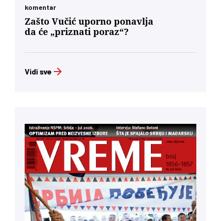
komentar
Zašto Vučić uporno ponavlja
da će „priznati poraz“?
Vidi sve