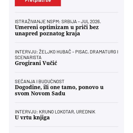
ISTRAŽIVANJE NSPM: SRBIJA – JUL 2026.
Umereni optimizam u priči bez
unapred poznatog kraja
INTERVJU: ŽELJKO HUBAČ – PISAC, DRAMATURG I
SCENARISTA
Grogirani Vučić
SEĆANJA I BUDUĆNOST
Dogodine, ili one tamo, ponovo u
svom Novom Sadu
INTERVJU: KRUNO LOKOTAR, UREDNIK
U vrtu knjiga