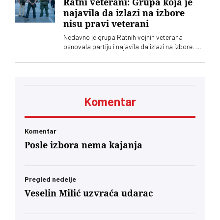
Ratni veterani: Grupa koja je
najavila da izlazi na izbore
nisu pravi veterani
Nedavno je grupa Ratnih vojnih veterana
osnovala partiju i najavila da izlazi na izbore. Oni
koji sebe nazivaju „pravim veteranima“ ograđuju
se od njih
Komentar
Komentar
Posle izbora nema kajanja
Pregled nedelje
Veselin Milić uzvraća udarac