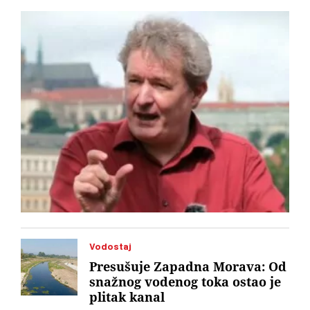
to jest „ruskih vojnika“. Od toga je ispao omanji skandal.
Martens sada za „Vreme“ kaže gde je pogrešio, a gde misli da
nije
Vodostaj
Presušuje Zapadna Morava: Od
snažnog vodenog toka ostao je
plitak kanal