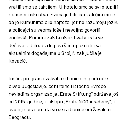
vratili smo se taksijem. U hotelu smo se svi okupili i
razmenili iskustva. Svima je bilo isto, ali čini mi se
da je Rumunima bilo najteže, jer ne razumeju jezik,
a policajci su veoma loše i nevoljno govorili
engleski. Rumuni zaista nisu shvatali šta se
dešava, a bili su vrlo površno upoznati i sa
aktuelnim događajima u Srbiji“, zaključila je
Kovačić.
Inače, program ovakvih radionica za područje
bivše Jugoslavije, centralne i istočne Evrope
nevladina organizacija „Erste Stiftung“ održava još
od 2015. godine, u sklopu „Erste NGO Academy“, i
ovo nije prvi put da su se radionice održavale u
Beogradu.