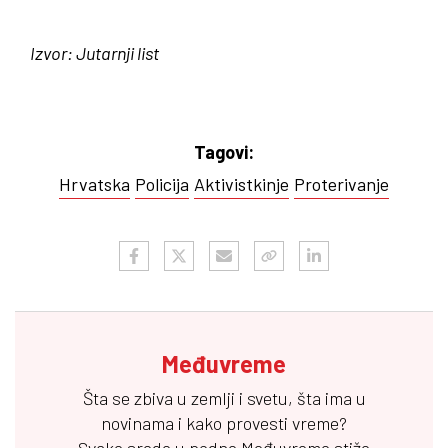
Izvor: Jutarnji list
Tagovi:
Hrvatska
Policija
Aktivistkinje
Proterivanje
Međuvreme
Šta se zbiva u zemlji i svetu, šta ima u
novinama i kako provesti vreme?
Svake srede u podne
Međuvreme
stiže