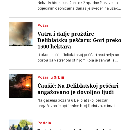
Nekada širok i snažan tok Zapadne Morave na
pojedinim deonicama danas je sveden na uzak,
plitak vodeni kanal
Požar
Vatra i dalje proždire
Deliblatsku peščaru: Gori preko
1500 hektara
I tokom noći u Deliblatskoj peščari nastavlja se
borba sa vatrenom stihijom koja je zahvatila
oko 1.500 hektara šume i niskog rastinja
Požari u Srbiji
Čaušić: Na Deliblatskoj peščari
angažovano je dovoljno ljudi
Na gašenju požara u Deliblatskoj peščari
angažovan je optimalan broj ljudstva, a ima i
četiri helikoptera, rekao je Luka Čaušić
pomoćnik ministra Ministarstva unutrašnjih
poslova. Požarom je zahvaćeno oko hiljadu i po
Podela
i više hektara šume i niskog rastinja