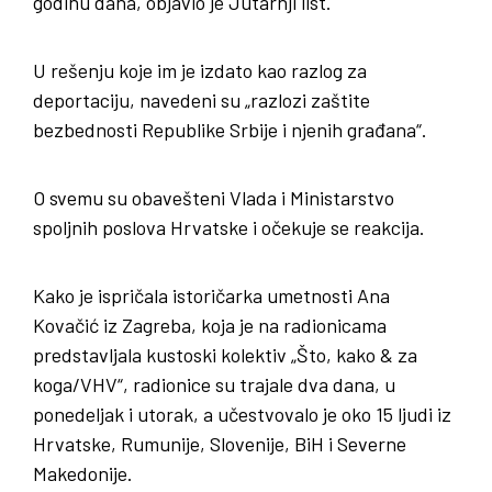
godinu dana, objavio je Jutarnji list.
U rešenju koje im je izdato kao razlog za
deportaciju, navedeni su „razlozi zaštite
bezbednosti Republike Srbije i njenih građana“.
O svemu su obavešteni Vlada i Ministarstvo
spoljnih poslova Hrvatske i očekuje se reakcija.
Kako je ispričala istoričarka umetnosti Ana
Kovačić iz Zagreba, koja je na radionicama
predstavljala kustoski kolektiv „Što, kako & za
koga/VHV“, radionice su trajale dva dana, u
ponedeljak i utorak, a učestvovalo je oko 15 ljudi iz
Hrvatske, Rumunije, Slovenije, BiH i Severne
Makedonije.