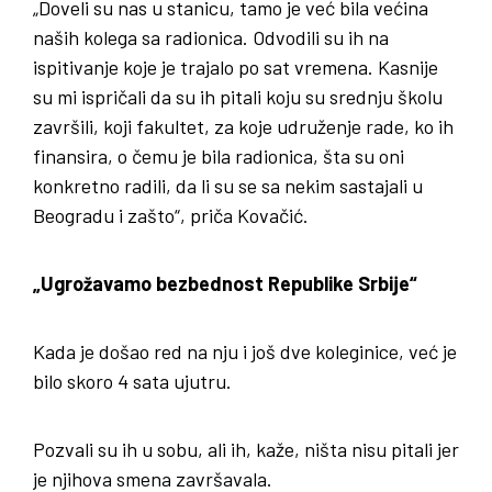
„Doveli su nas u stanicu, tamo je već bila većina
naših kolega sa radionica. Odvodili su ih na
ispitivanje koje je trajalo po sat vremena. Kasnije
su mi ispričali da su ih pitali koju su srednju školu
završili, koji fakultet, za koje udruženje rade, ko ih
finansira, o čemu je bila radionica, šta su oni
konkretno radili, da li su se sa nekim sastajali u
Beogradu i zašto“, priča Kovačić.
„Ugrožavamo bezbednost Republike Srbije“
Kada je došao red na nju i još dve koleginice, već je
bilo skoro 4 sata ujutru.
Pozvali su ih u sobu, ali ih, kaže, ništa nisu pitali jer
je njihova smena završavala.