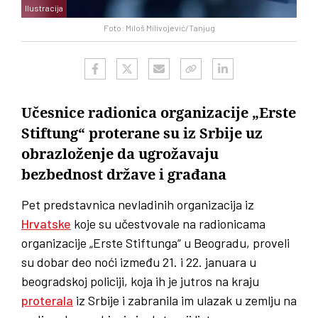
Ilustracija
Foto: Miloš Milivojević/Tanjug
Učesnice radionica organizacije „Erste
Stiftung“ proterane su iz Srbije uz
obrazloženje da ugrožavaju
bezbednost države i građana
Pet predstavnica nevladinih organizacija iz
Hrvatske
koje su učestvovale na radionicama
organizacije „Erste Stiftunga“ u Beogradu, proveli
su dobar deo noći između 21. i 22. januara u
beogradskoj policiji, koja ih je jutros na kraju
proterala
iz Srbije i zabranila im ulazak u zemlju na