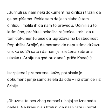
„Gurnuli su nam neki dokument na ćirilici i tražili da
ga potpišemo. Rekla sam da jako slabo čitam
ćirilicu i molila ih da nam to prevedu. Učinili su to
letimično, pročitali nekoliko rečenica i rekli da u
tom dokumentu piše da ‘ugrožavamo bezbednost
Republike Srbije’, da moramo da napustimo državu
u roku od 24 sata i da nam je izrečena zabrana
ulaska u Srbiju na godinu dana“, priča Kovačić.
Iscrpljena i premorena, kaže, potpisala je
dokument jer je samo želela da ode – i iz stanice i iz
Srbije.
„Obuzme te bes zbog nemoći u kojoj se iznenada
nađeš. Na kraju nisu hteli ni da nas vrate u hotel,