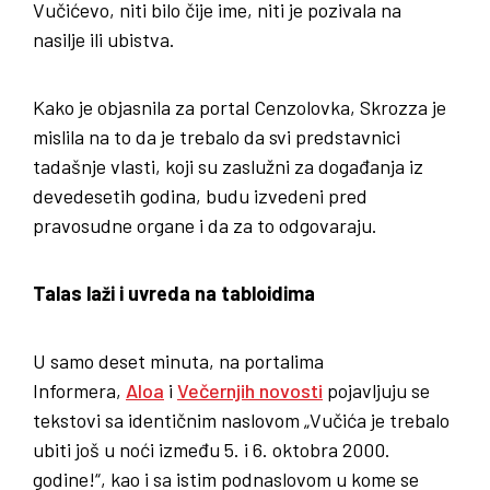
Vučićevo, niti bilo čije ime, niti je pozivala na
nasilje ili ubistva.
Kako je objasnila za portal Cenzolovka, Skrozza je
mislila na to da je trebalo da svi predstavnici
tadašnje vlasti, koji su zaslužni za događanja iz
devedesetih godina, budu izvedeni pred
pravosudne organe i da za to odgovaraju.
Talas laži i uvreda na tabloidima
U samo deset minuta, na portalima
Informera,
Aloa
i
Večernjih novosti
pojavljuju se
tekstovi sa identičnim naslovom „Vučića je trebalo
ubiti još u noći između 5. i 6. oktobra 2000.
godine!“, kao i sa istim podnaslovom u kome se