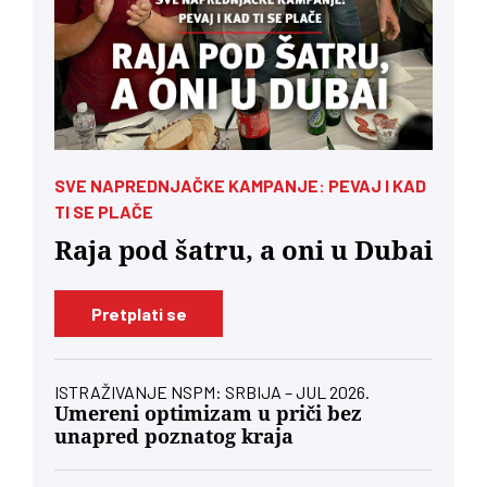
SVE NAPREDNJAČKE KAMPANJE: PEVAJ I KAD
TI SE PLAČE
Raja pod šatru, a oni u Dubai
Pretplati se
ISTRAŽIVANJE NSPM: SRBIJA – JUL 2026.
Umereni optimizam u priči bez
unapred poznatog kraja