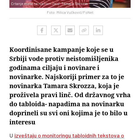
Crtanje mete na njenom čelu: Tamara Skrozza
Foto: Milica Vučković/FoNet
Koordinisane kampanje koje se u
Srbiji vode protiv neistomišljenika
godinama ciljaju i novinare i
novinarke. Najskoriji primer za to je
novinarka Tamara Skrozza, koja je
proživela pravi linč. Od državnog vrha
do tabloida- napadima na novinarku
doprineli su svi oni kojima je to bilo u
interesu
U
izveštaju o monitoringu tabloidnih tekstova o