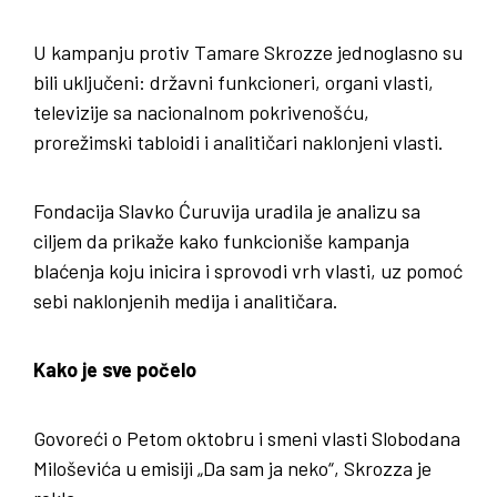
U kampanju protiv Tamare Skrozze jednoglasno su
bili uključeni: državni funkcioneri, organi vlasti,
televizije sa nacionalnom pokrivenošću,
prorežimski tabloidi i analitičari naklonjeni vlasti.
Fondacija Slavko Ćuruvija uradila je analizu sa
ciljem da prikaže kako funkcioniše kampanja
blaćenja koju inicira i sprovodi vrh vlasti, uz pomoć
sebi naklonjenih medija i analitičara.
Kako je sve počelo
Govoreći o Petom oktobru i smeni vlasti Slobodana
Miloševića u emisiji „Da sam ja neko“, Skrozza je