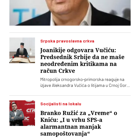
Srpska pravoslavna crkva
Joanikije odgovara Vučiću:
Predsednik Srbije da ne maše
neodređenim kritikama na
račun Crkve
Mitropolija crnogorsko-primorska reaguje na
izjave Aleksandra Vučića o litijama u Crnoj Gori
2020. koje „vrve od nejasnoća”
Socijalisti na lokalu
Branko Ružić za „Vreme“ o
Kniću: „I u vrhu SPS-a
alarmantnan manjak
samopoštovanja“