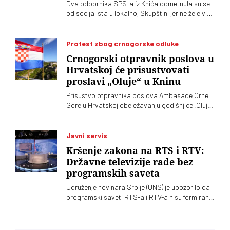
Dva odbornika SPS-a iz Knića odmetnula su se
od socijalista u lokalnoj Skupštini jer ne žele više
da imaju posla sa "nasilnim i neobrazovanim"
naprednjacima. Jedan od njih kaže za „Vreme“
da je „SNS u Kniću nasilna skupina
Protest zbog crnogorske odluke
neobrazovanih ljudi" sa kojima ne žele ni sad, niti
Crnogorski otpravnik poslova u
ikada više, da sarađuju. Branko Ružić za
Hrvatskoj će prisustvovati
„Vreme“ kaže da je alarmantno da tendencije
proslavi „Oluje“ u Kninu
odricanja od izvornih principa i mazohizma
postoje ne samo na lokalu, već i u samom vrhu
Prisustvo otpravnika poslova Ambasade Crne
SPS-a
Gore u Hrvatskoj obeležavanju godišnjice „Oluje“
u Kninu izazvalo je političke reakcije u Srbiji.
Vučić je poručio da je reč o proslavi zločina
počinjenih nad srpskim narodom
Javni servis
Kršenje zakona na RTS i RTV:
Državne televizije rade bez
programskih saveta
Udruženje novinara Srbije (UNS) je upozorilo da
programski saveti RTS-a i RTV-a nisu formirani
nakon isteka mandata njihovih članova, zbog
čega se postavlja pitanje poštovanja zakonskih
procedura i funkcionisanja mehanizama