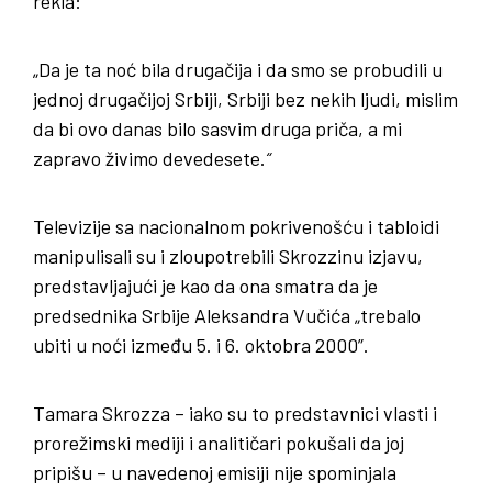
rekla:
„Da je ta noć bila drugačija i da smo se probudili u
jednoj drugačijoj Srbiji, Srbiji bez nekih ljudi, mislim
da bi ovo danas bilo sasvim druga priča, a mi
zapravo živimo devedesete.
“
Televizije sa nacionalnom pokrivenošću i tabloidi
manipulisali su i zloupotrebili Skrozzinu izjavu,
predstavljajući je kao da ona smatra da je
predsednika Srbije Aleksandra Vučića „trebalo
ubiti u noći između 5. i 6. oktobra 2000”.
Tamara Skrozza – iako su to predstavnici vlasti i
prorežimski mediji i analitičari pokušali da joj
pripišu – u navedenoj emisiji nije spominjala