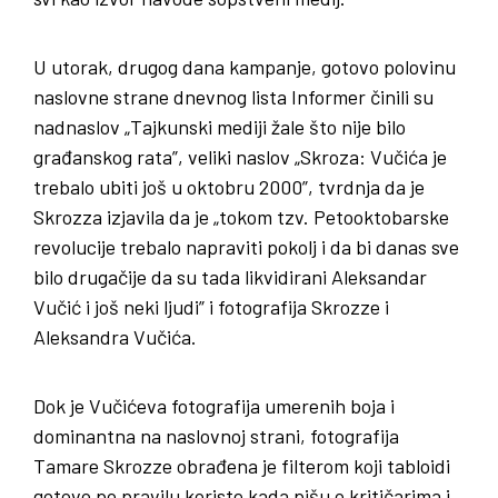
U utorak, drugog dana kampanje, gotovo polovinu
naslovne strane dnevnog lista Informer činili su
nadnaslov „Tajkunski mediji žale što nije bilo
građanskog rata”, veliki naslov „Skroza: Vučića je
trebalo ubiti još u oktobru 2000”, tvrdnja da je
Skrozza izjavila da je „tokom tzv. Petooktobarske
revolucije trebalo napraviti pokolj i da bi danas sve
bilo drugačije da su tada likvidirani Aleksandar
Vučić i još neki ljudi” i fotografija Skrozze i
Aleksandra Vučića.
Dok je Vučićeva fotografija umerenih boja i
dominantna na naslovnoj strani, fotografija
Tamare Skrozze obrađena je filterom koji tabloidi
gotovo po pravilu koriste kada pišu o kritičarima i