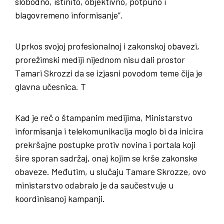
slobodno, istinito, objektivno, potpuno i
blagovremeno informisanje”.
Uprkos svojoj profesionalnoj i zakonskoj obavezi,
prorežimski mediji nijednom nisu dali prostor
Tamari Skrozzi da se izjasni povodom teme čija je
glavna učesnica. T
Kad je reč o štampanim medijima, Ministarstvo
informisanja i telekomunikacija moglo bi da inicira
prekršajne postupke protiv novina i portala koji
šire sporan sadržaj, onaj kojim se krše zakonske
obaveze. Međutim, u slučaju Tamare Skrozze, ovo
ministarstvo odabralo je da saučestvuje u
koordinisanoj kampanji.