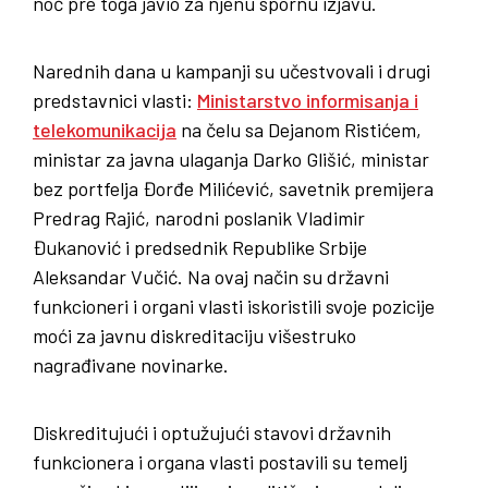
noć pre toga javio za njenu spornu izjavu.
Narednih dana u kampanji su učestvovali i drugi
predstavnici vlasti:
Ministarstvo informisanja i
telekomunikacija
na čelu sa Dejanom Ristićem,
ministar za javna ulaganja Darko Glišić, ministar
bez portfelja Đorđe Milićević, savetnik premijera
Predrag Rajić, narodni poslanik Vladimir
Đukanović i predsednik Republike Srbije
Aleksandar Vučić. Na ovaj način su državni
funkcioneri i organi vlasti iskoristili svoje pozicije
moći za javnu diskreditaciju višestruko
nagrađivane novinarke.
Diskreditujući i optužujući stavovi državnih
funkcionera i organa vlasti postavili su temelj