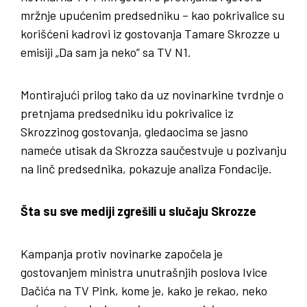
mržnje upućenim predsedniku – kao pokrivalice su
korišćeni kadrovi iz gostovanja Tamare Skrozze u
emisiji „Da sam ja neko” sa TV N1.
Montirajući prilog tako da uz novinarkine tvrdnje o
pretnjama predsedniku idu pokrivalice iz
Skrozzinog gostovanja, gledaocima se jasno
nameće utisak da Skrozza saučestvuje u pozivanju
na linč predsednika, pokazuje analiza Fondacije.
Šta su sve mediji zgrešili u slučaju Skrozze
Kampanja protiv novinarke započela je
gostovanjem ministra unutrašnjih poslova Ivice
Dačića na TV Pink, kome je, kako je rekao, neko