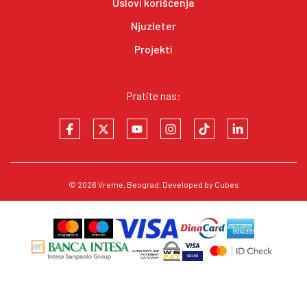
Uslovi korišćenja
Njuzleter
Projekti
Pratite nas:
© 2026
Vreme
, Beograd. Developed by
Cubes