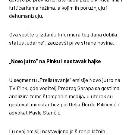
kritičarkama režima, a kojim ih poružnjuju i
dehumanizuju.
Ova vest je u izdanju Informera tog dana dobila
status „udarne”, zauzevši prve strane novina.
„Novo jutro” na Pinku i nastavak hajke
U segmentu „Prelistavanje” emisije Novo jutro na
TV Pink, gde voditelj Predrag Sarapa sa gostima
analizira teme štampanih medija, u utorak su
gostovali ministar bez portfelja Đorđe Milićević i
advokat Pavle Stančić.
I u ovoj emisiji nastavljeno je širenje lažnih i