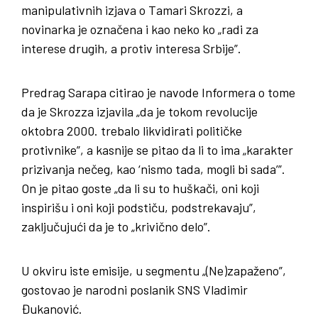
manipulativnih izjava o Tamari Skrozzi, a
novinarka je označena i kao neko ko „radi za
interese drugih, a protiv interesa Srbije”.
Predrag Sarapa citirao je navode Informera o tome
da je Skrozza izjavila „da je tokom revolucije
oktobra 2000. trebalo likvidirati političke
protivnike”, a kasnije se pitao da li to ima „karakter
prizivanja nečeg, kao ‘nismo tada, mogli bi sada’”.
On je pitao goste „da li su to huškači, oni koji
inspirišu i oni koji podstiču, podstrekavaju”,
zaključujući da je to „krivično delo”.
U okviru iste emisije, u segmentu „(Ne)zapaženo”,
gostovao je narodni poslanik SNS Vladimir
Đukanović.