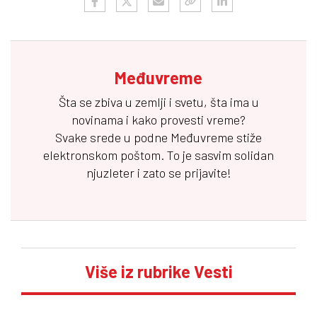
Međuvreme
Šta se zbiva u zemlji i svetu, šta ima u
novinama i kako provesti vreme?
Svake srede u podne
Međuvreme
stiže
elektronskom poštom. To je sasvim solidan
njuzleter i zato se prijavite!
Više iz rubrike Vesti