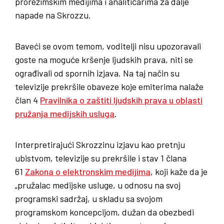
prorežimskim medijima i analitičarima za dalje
napade na Skrozzu.
Baveći se ovom temom, voditelji nisu upozoravali
goste na moguće kršenje ljudskih prava, niti se
ograđivali od spornih izjava. Na taj način su
televizije prekršile obaveze koje emiterima nalaže
član 4
Pravilnika o zaštiti ljudskih prava u oblasti
pružanja medijskih usluga
.
Interpretirajući Skrozzinu izjavu kao pretnju
ubistvom, televizije su prekršile i stav 1 člana
61
Zakona o elektronskim medijima
, koji kaže da je
„pružalac medijske usluge, u odnosu na svoj
programski sadržaj, u skladu sa svojom
programskom koncepcijom, dužan da obezbedi