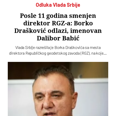
Odluka Vlada Srbije
Posle 11 godina smenjen
direktor RGZ-a: Borko
Drašković odlazi, imenovan
Dalibor Babić
Vlada Srbije razrešila je Borka Draškovića sa mesta
direktora Republičkog geodetskog zavoda (RGZ), na kojem
je bio 11 godina. Za vršioca dužnosti direktora imenovan je
geodetski inspektor Dalibor Babić