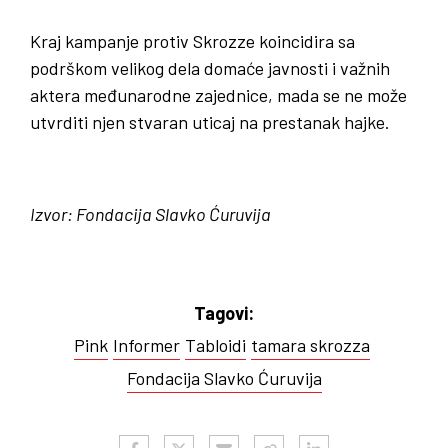
Kraj kampanje protiv Skrozze koincidira sa
podrškom velikog dela domaće javnosti i važnih
aktera međunarodne zajednice, mada se ne može
utvrditi njen stvaran uticaj na prestanak hajke.
Izvor: Fondacija Slavko Ćuruvija
Tagovi:
Pink
Informer
Tabloidi
tamara skrozza
Fondacija Slavko Ćuruvija