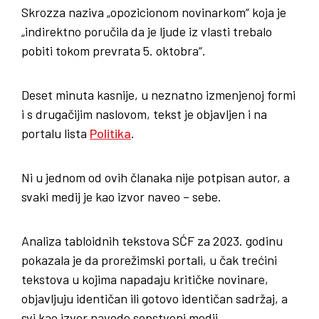
Skrozza naziva „opozicionom novinarkom“ koja je
„indirektno poručila da je ljude iz vlasti trebalo
pobiti tokom prevrata 5. oktobra“.
Deset minuta kasnije, u neznatno izmenjenoj formi
i s drugačijim naslovom, tekst je objavljen i na
portalu lista
Politika
.
Ni u jednom od ovih članaka nije potpisan autor, a
svaki medij je kao izvor naveo – sebe.
Analiza tabloidnih tekstova SĆF za 2023. godinu
pokazala je da prorežimski portali, u čak trećini
tekstova u kojima napadaju kritičke novinare,
objavljuju identičan ili gotovo identičan sadržaj, a
svi kao izvor navode sopstveni medij.