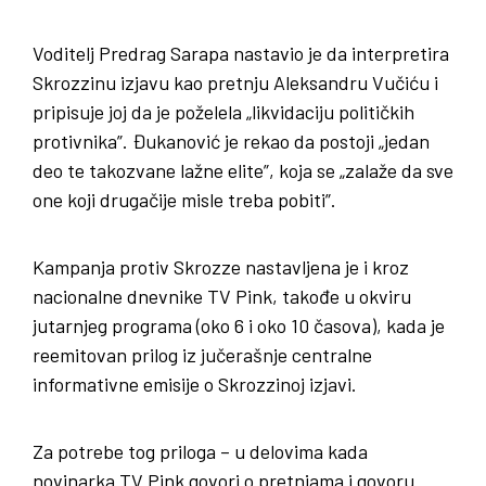
Voditelj Predrag Sarapa nastavio je da interpretira
Skrozzinu izjavu kao pretnju Aleksandru Vučiću i
pripisuje joj da je poželela „likvidaciju političkih
protivnika”. Đukanović je rekao da postoji „jedan
deo te takozvane lažne elite”, koja se „zalaže da sve
one koji drugačije misle treba pobiti”.
Kampanja protiv Skrozze nastavljena je i kroz
nacionalne dnevnike TV Pink, takođe u okviru
jutarnjeg programa (oko 6 i oko 10 časova), kada je
reemitovan prilog iz jučerašnje centralne
informativne emisije o Skrozzinoj izjavi.
Za potrebe tog priloga – u delovima kada
novinarka TV Pink govori o pretnjama i govoru