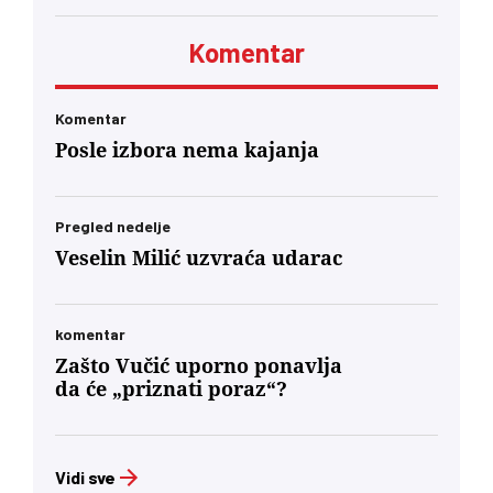
kontrole javnih medijskih servisa
Komentar
Komentar
Posle izbora nema kajanja
Pregled nedelje
Veselin Milić uzvraća udarac
komentar
Zašto Vučić uporno ponavlja
da će „priznati poraz“?
Vidi sve