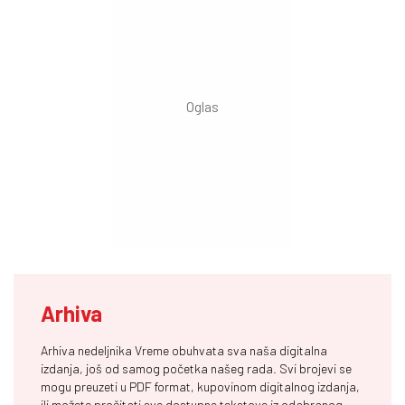
Arhiva
Arhiva nedeljnika Vreme obuhvata sva naša digitalna
izdanja, još od samog početka našeg rada. Svi brojevi se
mogu preuzeti u PDF format, kupovinom digitalnog izdanja,
ili možete pročitati sve dostupne tekstove iz odabranog