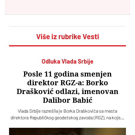
Više iz rubrike Vesti
Odluka Vlada Srbije
Posle 11 godina smenjen
direktor RGZ-a: Borko
Drašković odlazi, imenovan
Dalibor Babić
Vlada Srbije razrešila je Borka Draškovića sa mesta
direktora Republičkog geodetskog zavoda (RGZ), na kojem
je bio 11 godina. Za vršioca dužnosti direktora imenovan je
geodetski inspektor Dalibor Babić