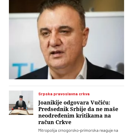
Srpska pravoslavna crkva
Joanikije odgovara Vučiću:
Predsednik Srbije da ne maše
neodređenim kritikama na
račun Crkve
Mitropolija crnogorsko-primorska reaguje na