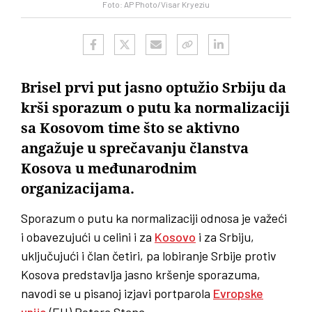
Foto: AP Photo/Visar Kryeziu
Brisel prvi put jasno optužio Srbiju da
krši sporazum o putu ka normalizaciji
sa Kosovom time što se aktivno
angažuje u sprečavanju članstva
Kosova u međunarodnim
organizacijama.
Sporazum o putu ka normalizaciji odnosa je važeći
i obavezujući u celini i za
Kosovo
i za Srbiju,
uključujući i član četiri, pa lobiranje Srbije protiv
Kosova predstavlja jasno kršenje sporazuma,
navodi se u pisanoj izjavi portparola
Evropske
unije
(EU) Petera Stana.