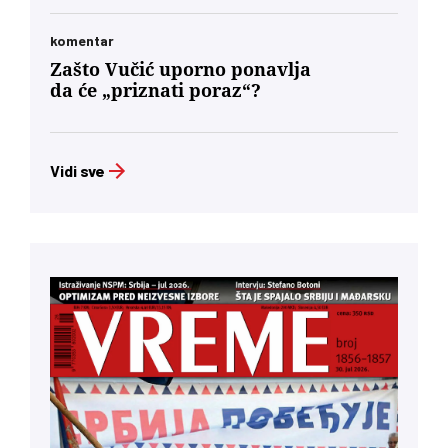
komentar
Zašto Vučić uporno ponavlja
da će „priznati poraz“?
Vidi sve