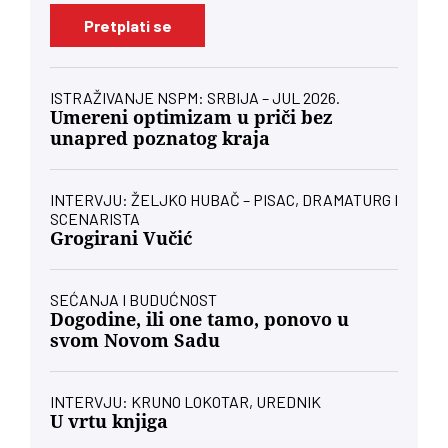
Pretplati se
ISTRAŽIVANJE NSPM: SRBIJA – JUL 2026.
Umereni optimizam u priči bez
unapred poznatog kraja
INTERVJU: ŽELJKO HUBAČ – PISAC, DRAMATURG I
SCENARISTA
Grogirani Vučić
SEĆANJA I BUDUĆNOST
Dogodine, ili one tamo, ponovo u
svom Novom Sadu
INTERVJU: KRUNO LOKOTAR, UREDNIK
U vrtu knjiga