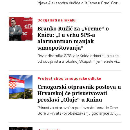
izjave Aleksandra Vučića o litijama u Crnoj Gori
2020. koje „vrve od nejasnoća”
Socijalisti na lokalu
Branko Ružić za „Vreme“ o
Kniću: „I u vrhu SPS-a
alarmantnan manjak
samopoštovanja“
Dva odbornika SPS-a iz Knića odmetnula su se
od socijalista u lokalnoj Skupštini jer ne žele više
da imaju posla sa "nasilnim i neobrazovanim"
naprednjacima. Jedan od njih kaže za „Vreme“
da je „SNS u Kniću nasilna skupina
Protest zbog crnogorske odluke
neobrazovanih ljudi" sa kojima ne žele ni sad, niti
Crnogorski otpravnik poslova u
ikada više, da sarađuju. Branko Ružić za
Hrvatskoj će prisustvovati
„Vreme“ kaže da je alarmantno da tendencije
proslavi „Oluje“ u Kninu
odricanja od izvornih principa i mazohizma
postoje ne samo na lokalu, već i u samom vrhu
Prisustvo otpravnika poslova Ambasade Crne
SPS-a
Gore u Hrvatskoj obeležavanju godišnjice „Oluje“
u Kninu izazvalo je političke reakcije u Srbiji.
Vučić je poručio da je reč o proslavi zločina
počinjenih nad srpskim narodom