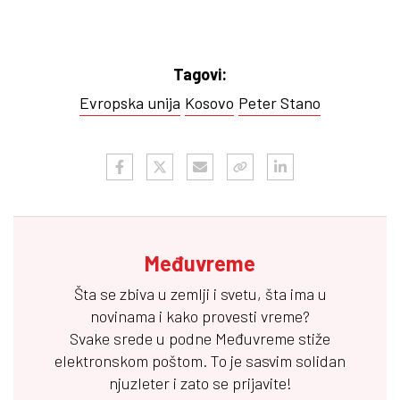
Tagovi:
Evropska unija
Kosovo
Peter Stano
Međuvreme
Šta se zbiva u zemlji i svetu, šta ima u
novinama i kako provesti vreme?
Svake srede u podne
Međuvreme
stiže
elektronskom poštom. To je sasvim solidan
njuzleter i zato se prijavite!