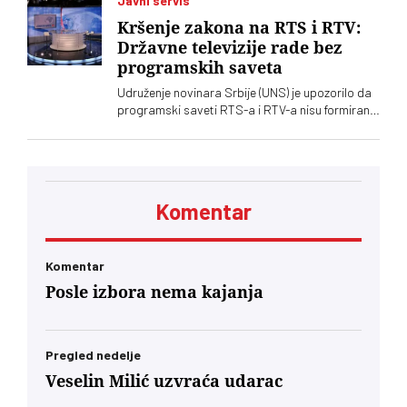
Javni servis
Kršenje zakona na RTS i RTV:
Državne televizije rade bez
programskih saveta
Udruženje novinara Srbije (UNS) je upozorilo da
programski saveti RTS-a i RTV-a nisu formirani
nakon isteka mandata njihovih članova, zbog
čega se postavlja pitanje poštovanja zakonskih
procedura i funkcionisanja mehanizama
kontrole javnih medijskih servisa
Komentar
Komentar
Posle izbora nema kajanja
Pregled nedelje
Veselin Milić uzvraća udarac