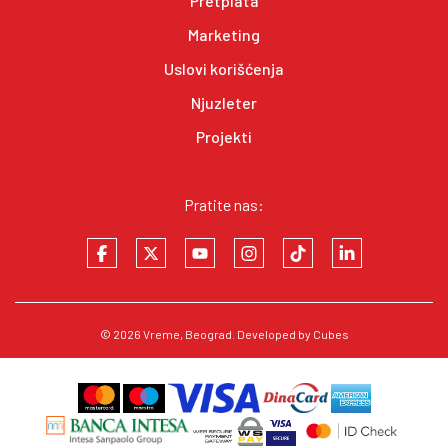
Pretplata
Marketing
Uslovi korišćenja
Njuzleter
Projekti
Pratite nas:
© 2026
Vreme
, Beograd. Developed by
Cubes