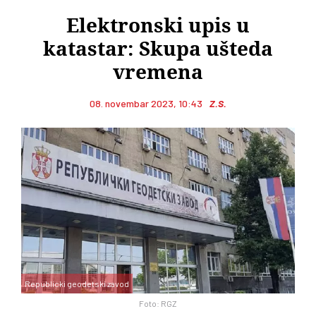
Elektronski upis u
katastar: Skupa ušteda
vremena
08. novembar 2023, 10:43
Z.S.
Republicki geodetski zavod
Foto: RGZ