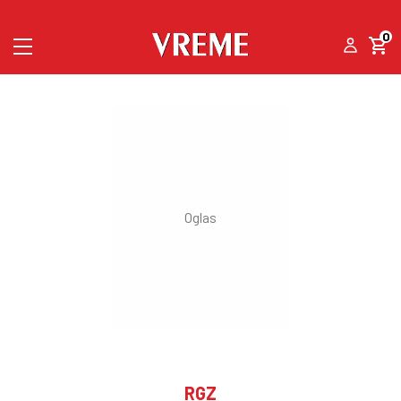
0
RGZ