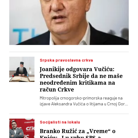
Srpska pravoslavna crkva
Joanikije odgovara Vučiću:
Predsednik Srbije da ne maše
neodređenim kritikama na
račun Crkve
Mitropolija crnogorsko-primorska reaguje na
izjave Aleksandra Vučića o litijama u Crnoj Gori
2020. koje „vrve od nejasnoća”
Socijalisti na lokalu
Branko Ružić za „Vreme“ o
Kniću: „I u vrhu SPS-a