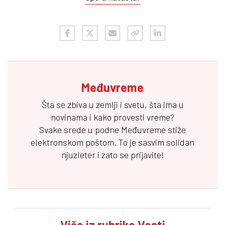
Međuvreme
Šta se zbiva u zemlji i svetu, šta ima u
novinama i kako provesti vreme?
Svake srede u podne
Međuvreme
stiže
elektronskom poštom. To je sasvim solidan
njuzleter i zato se prijavite!
Više iz rubrike Vesti