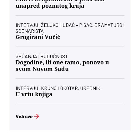
unapred poznatog kraja
INTERVJU: ŽELJKO HUBAČ – PISAC, DRAMATURG I
SCENARISTA
Grogirani Vučić
SEĆANJA I BUDUĆNOST
Dogodine, ili one tamo, ponovo u
svom Novom Sadu
INTERVJU: KRUNO LOKOTAR, UREDNIK
U vrtu knjiga
Vidi sve