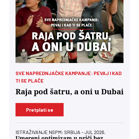
SVE NAPREDNJAČKE KAMPANJE: PEVAJ I KAD
TI SE PLAČE
Raja pod šatru, a oni u Dubai
Pretplati se
ISTRAŽIVANJE NSPM: SRBIJA – JUL 2026.
Umereni optimizam u priči bez