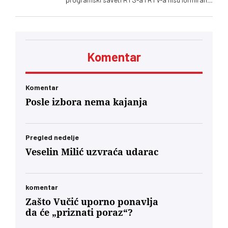
nakon isteka mandata njihovih članova, zbog
čega se postavlja pitanje poštovanja zakonskih
procedura i funkcionisanja mehanizama
kontrole javnih medijskih servisa
Komentar
Komentar
Posle izbora nema kajanja
Pregled nedelje
Veselin Milić uzvraća udarac
komentar
Zašto Vučić uporno ponavlja
da će „priznati poraz“?