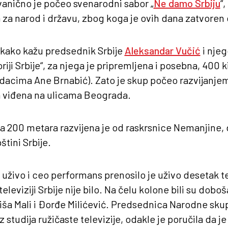
Zvanično je počeo svenarodni sabor „
Ne damo Srbiju
“
 za narod i državu, zbog koga je ovih dana zatvoren
, kako kažu predsednik Srbije
Aleksandar Vučić
i njeg
oriji Srbije“, za njega je pripremljena i posebna, 400
dacima Ane Brnabić). Zato je skup počeo razvijanje
da viđena na ulicama Beograda.
a 200 metara razvijena je od raskrsnice Nemanjine,
tini Srbije.
 uživo i ceo performans prenosilo je uživo desetak t
leviziji Srbije nije bilo. Na čelu kolone bili su doboša
niša Mali i Đorđe Milićević. Predsednica Narodne sk
z studija ružičaste televizije, odakle je poručila da je 