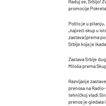
Raduj se, Srbijo! 
promocije Pokreta
Pošto je u pitanju
„najveći skup u ist
zastava (prema po
Srbije koja je ika
Zastava Srbije dug
Miloša prema Skupš
Razvijanje zastave
prenosa na Radio-te
tehničkoj vladi Si
prenos je gledala i