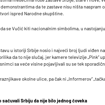
 demonstrantima da te zastave nisu ništa naspram 
 stvori ispred Narodne skupštine.
t da se Vučić kiti nacionalnim simbolima, u nastojanj
tavu u istoriji Srbije nosio i najveći broj ljudi viđen 
ilika da to nije slučaj, jer kamere televizije „Pink“ 
snimci sa veće visine pojavljivali su se tek sporadičn
aznjikave okolne ulice, pa čak ni „Informerov“ „tačkas
sačuvali Srbiju da nije bilo jednog čoveka