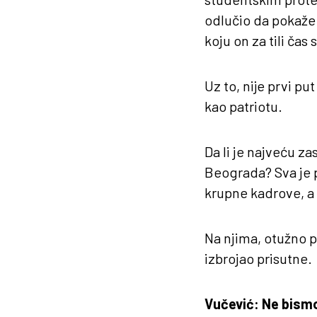
odlučio da pokaže
koju on za tili čas
Uz to, nije prvi pu
kao patriotu.
Da li je najveću zas
Beograda? Sva je pr
krupne kadrove, a 
Na njima, otužno pr
izbrojao prisutne.
Vučević: Ne bismo 