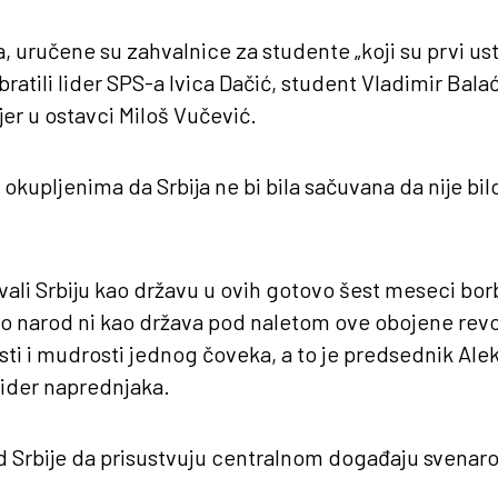
 uručene su zahvalnice za studente „koji su prvi usta
ratili lider SPS-a Ivica Dačić, student Vladimir Bala
jer u ostavci Miloš Vučević.
 okupljenima da Srbija ne bi bila sačuvana da nije bi
ali Srbiju kao državu u ovih gotovo šest meseci borb
ao narod ni kao država pod naletom ove obojene revol
sti i mudrosti jednog čoveka, a to je predsednik Ale
lider naprednjaka.
d Srbije da prisustvuju centralnom događaju svenar