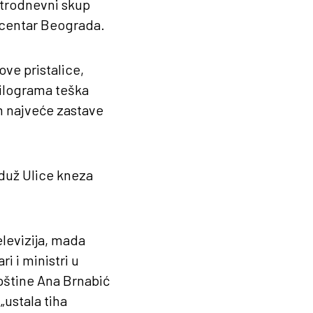
, trodnevni skup
 centar Beograda.
ove pristalice,
 kilograma teška
m najveće zastave
 duž Ulice kneza
elevizija, mada
ri i ministri u
upštine Ana Brnabić
„ustala tiha