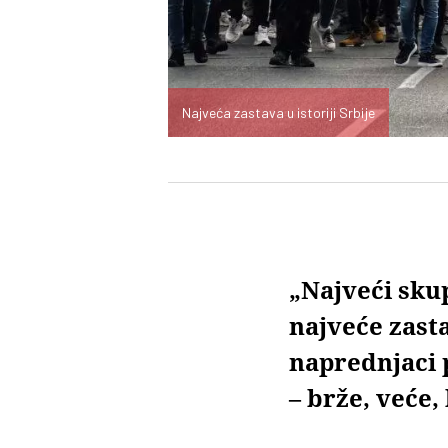
Najveća zastava u istoriji Srbije
„Najveći skup
najveće zast
naprednjaci 
– brže, veće, 