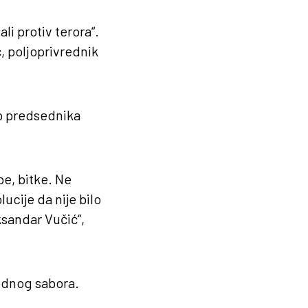
li protiv terora“.
ć, poljoprivrednik
lo predsednika
e, bitke. Ne
ucije da nije bilo
ksandar Vučić“,
odnog sabora.