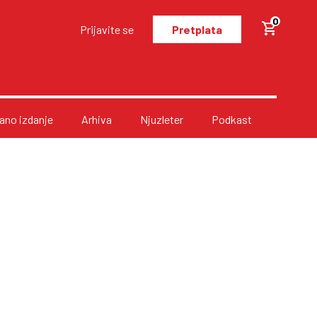
0
Prijavite se
Pretplata
no izdanje
Arhiva
Njuzleter
Podkast