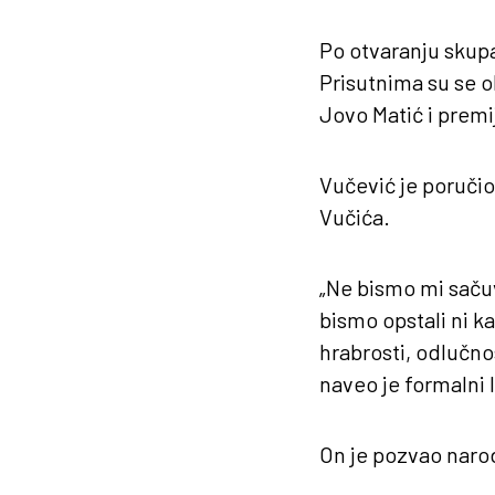
Po otvaranju skupa,
Prisutnima su se ob
Jovo Matić i premi
Vučević je poručio
Vučića.
„Ne bismo mi sačuv
bismo opstali ni k
hrabrosti, odlučno
naveo je formalni 
On je pozvao naro