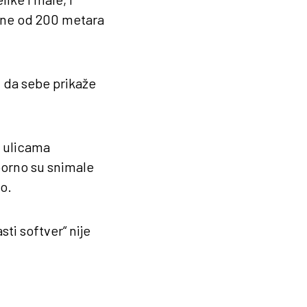
one od 200 metara
u da sebe prikaže
na ulicama
uporno su snimale
o.
ti softver“ nije