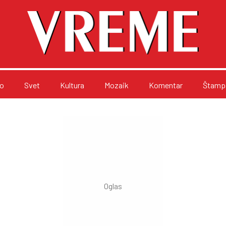
o
Svet
Kultura
Mozaik
Komentar
Štampa