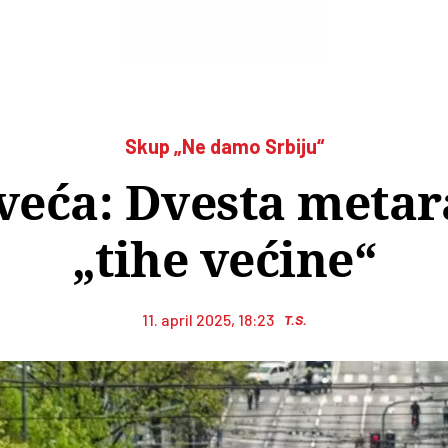
Skup „Ne damo Srbiju“
jveća: Dvesta meta
„tihe većine“
11. april 2025, 18:23
T.S.