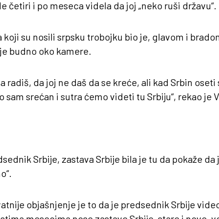
le četiri i po meseca videla da joj „neko ruši državu“.
oji su nosili srpsku trobojku bio je, glavom i brad
a je budno oko kamere.
a radiš, da joj ne daš da se kreće, ali kad Srbin oset
sam srećan i sutra ćemo videti tu Srbiju“, rekao je V
ednik Srbije, zastava Srbije bila je tu da pokaže da j
o“.
atnije objašnjenje je to da je predsednik Srbije vide
tima mesecima nose zastave Srbije, stare i nove, vel