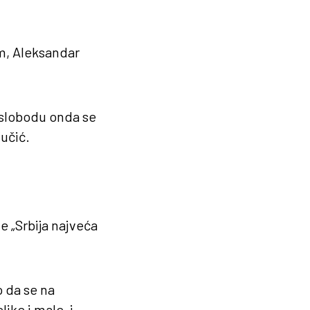
om, Aleksandar
i slobodu onda se
učić.
e „Srbija najveća
o da se na
ike i male, i