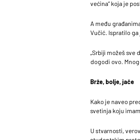
većina“ koja je pos
A među građanima k
Vučić. Ispratilo g
„Srbiji možeš sve d
dogodi ovo. Mnogo 
Brže, bolje, jače
Kako je naveo preds
svetinja koju imam
U stvarnosti, verov
studentskim protes