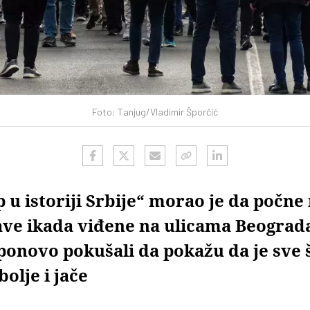
Foto: Tanjug/Vladimir Šporčić
 u istoriji Srbije“ morao je da počne
ave ikada viđene na ulicama Beograda
ponovo pokušali da pokažu da je sve š
bolje i jače