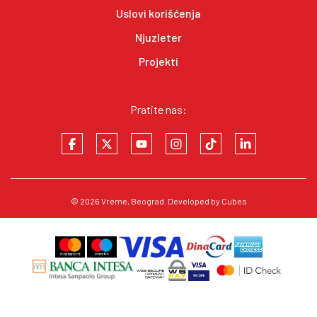
Uslovi korišćenja
Njuzleter
Projekti
Pratite nas:
© 2026
Vreme
, Beograd. Developed by
Cubes