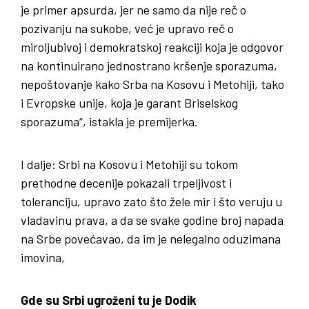
je primer apsurda, jer ne samo da nije reč o
pozivanju na sukobe, već je upravo reč o
miroljubivoj i demokratskoj reakciji koja je odgovor
na kontinuirano jednostrano kršenje sporazuma,
nepoštovanje kako Srba na Kosovu i Metohiji, tako
i Evropske unije, koja je garant Briselskog
sporazuma“, istakla je premijerka.
I dalje: Srbi na Kosovu i Metohiji su tokom
prethodne decenije pokazali trpeljivost i
toleranciju, upravo zato što žele mir i što veruju u
vladavinu prava, a da se svake godine broj napada
na Srbe povećavao, da im je nelegalno oduzimana
imovina,
Gde su Srbi ugroženi tu je Dodik