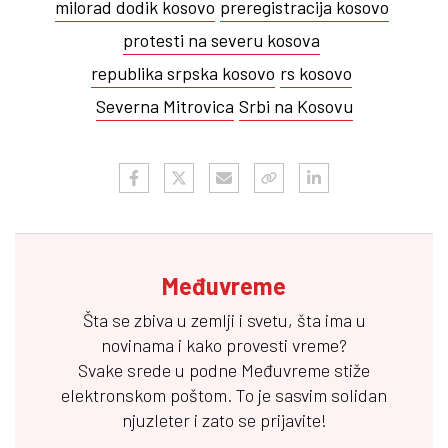
milorad dodik kosovo
preregistracija kosovo
protesti na severu kosova
republika srpska kosovo
rs kosovo
Severna Mitrovica
Srbi na Kosovu
Međuvreme
Šta se zbiva u zemlji i svetu, šta ima u
novinama i kako provesti vreme?
Svake srede u podne
Međuvreme
stiže
elektronskom poštom. To je sasvim solidan
njuzleter i zato se prijavite!