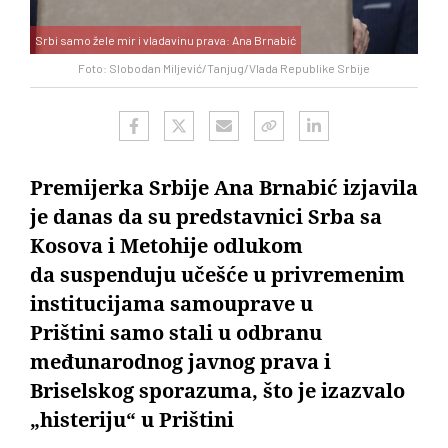
Srbi samo žele mir i vladavinu prava: Ana Brnabić
Foto: Slobodan Miljević/Tanjug/Vlada Republike Srbije
Premijerka Srbije Ana Brnabić izjavila
je danas da su predstavnici Srba sa
Kosova i Metohije odlukom
da suspenduju učešće u privremenim
institucijama samouprave u
Prištini samo stali u odbranu
međunarodnog javnog prava i
Briselskog sporazuma, što je izazvalo
„histeriju“ u Prištini