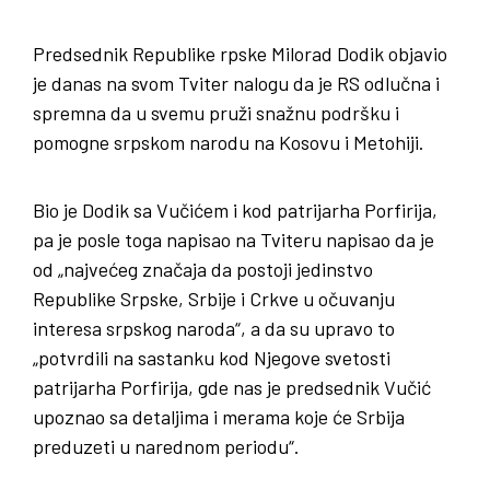
Predsednik Republike rpske Milorad Dodik objavio
je danas na svom Tviter nalogu da je RS odlučna i
spremna da u svemu pruži snažnu podršku i
pomogne srpskom narodu na Kosovu i Metohiji.
Bio je Dodik sa Vučićem i kod patrijarha Porfirija,
pa je posle toga napisao na Tviteru napisao da je
od „najvećeg značaja da postoji jedinstvo
Republike Srpske, Srbije i Crkve u očuvanju
interesa srpskog naroda“, a da su upravo to
„potvrdili na sastanku kod Njegove svetosti
patrijarha Porfirija, gde nas je predsednik Vučić
upoznao sa detaljima i merama koje će Srbija
preduzeti u narednom periodu“.