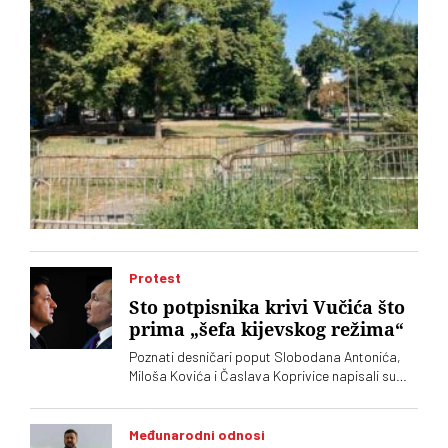
Protest
Sto potpisnika krivi Vučića što
prima „šefa kijevskog režima“
Poznati desničari poput Slobodana Antonića,
Miloša Kovića i Časlava Koprivice napisali su
oštro pismo povodom dolaska predsednika
Ukrajine Volodimira Zelenskog
Međunarodni odnosi