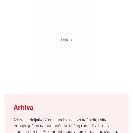
Arhiva
Arhiva nedeljnika Vreme obuhvata sva naša digitalna
izdanja, još od samog početka našeg rada. Svi brojevi se
mogu preuzeti u PDF format, kupovinom digitalnog izdanja,