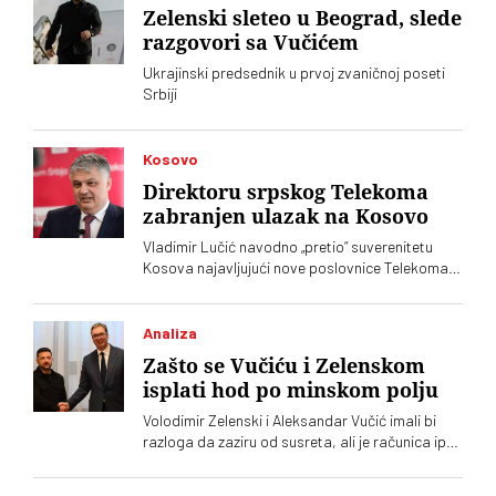
Zelenski sleteo u Beograd, slede
razgovori sa Vučićem
Ukrajinski predsednik u prvoj zvaničnoj poseti
Srbiji
Kosovo
Direktoru srpskog Telekoma
zabranjen ulazak na Kosovo
Vladimir Lučić navodno „pretio“ suverenitetu
Kosova najavljujući nove poslovnice Telekoma
Srbije
Analiza
Zašto se Vučiću i Zelenskom
isplati hod po minskom polju
Volodimir Zelenski i Aleksandar Vučić imali bi
razloga da zaziru od susreta, ali je računica ipak
jača – Vučić kupuje naklonost EU, a Zelenskom
trebaju municija i dronovi