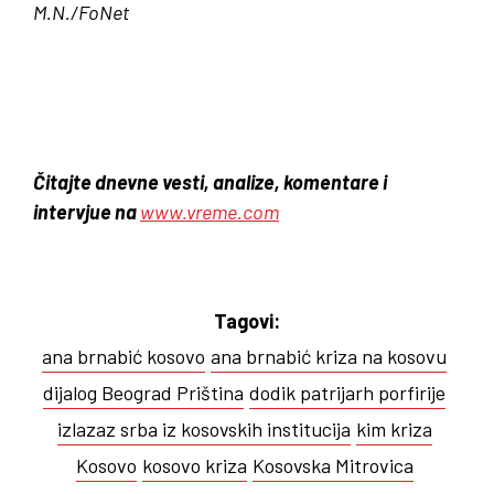
M.N./FoNet
Čitajte dnevne vesti, analize, komentare i
intervjue na
www.vreme.com
Tagovi:
ana brnabić kosovo
ana brnabić kriza na kosovu
dijalog Beograd Priština
dodik patrijarh porfirije
izlazaz srba iz kosovskih institucija
kim kriza
Kosovo
kosovo kriza
Kosovska Mitrovica