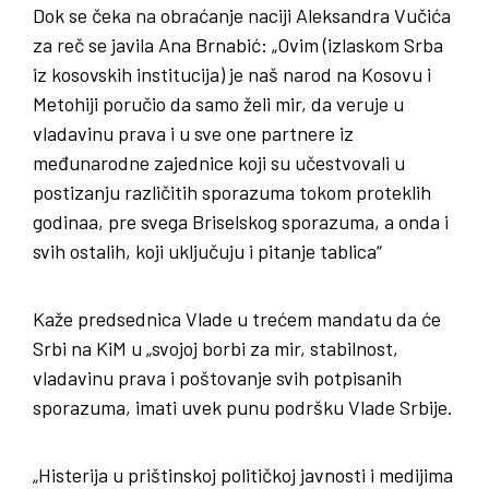
Dok se čeka na obraćanje naciji Aleksandra Vučića
za reč se javila Ana Brnabić: „Ovim (izlaskom Srba
iz kosovskih institucija) je naš narod na Kosovu i
Metohiji poručio da samo želi mir, da veruje u
vladavinu prava i u sve one partnere iz
međunarodne zajednice koji su učestvovali u
postizanju različitih sporazuma tokom proteklih
godinaa, pre svega Briselskog sporazuma, a onda i
svih ostalih, koji uključuju i pitanje tablica“
Kaže predsednica Vlade u trećem mandatu da će
Srbi na KiM u „svojoj borbi za mir, stabilnost,
vladavinu prava i poštovanje svih potpisanih
sporazuma, imati uvek punu podršku Vlade Srbije.
„Histerija u prištinskoj političkoj javnosti i medijima