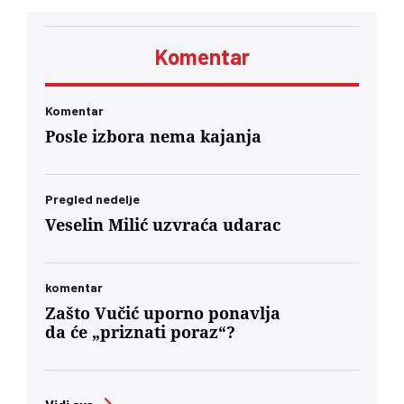
Komentar
Komentar
Posle izbora nema kajanja
Pregled nedelje
Veselin Milić uzvraća udarac
komentar
Zašto Vučić uporno ponavlja
da će „priznati poraz“?