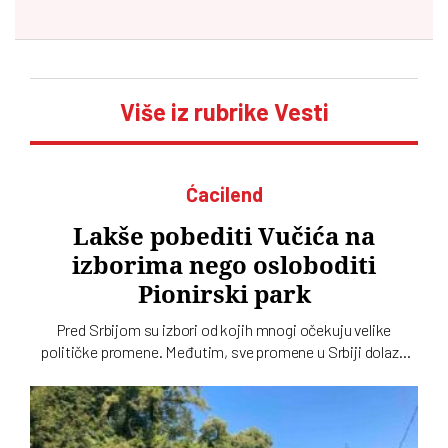
Više iz rubrike Vesti
Ćacilend
Lakše pobediti Vučića na
izborima nego osloboditi
Pionirski park
Pred Srbijom su izbori od kojih mnogi očekuju velike
političke promene. Međutim, sve promene u Srbiji dolaze
sporo, pa čak i one koje se tiču gradskih parkova, a
„Ćacilend” još uvek okupira Pionirski