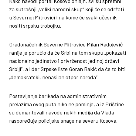
Kako navodi portal Kosovo onlajn, svi su spremni
za sutrašnji „veliki narodni skup“ koji će se održati
u Severnoj Mitrovici i na kome će svaki učesnik
nositi srpsku trobojku.
Gradonačelnik Severne Mitrovice Milan Radojević
ranije je poručio da će Srbi na tom skupu „pokazati
nacionalno jedinstvo i privrženost jedinoj državi
Srbiji“, a lider Srpske liste Goran Rakić da će to biti
„demokratski, nenasilan otpor naroda“.
Postavljanje barikada na administrativnim
prelazima ovog puta niko ne pominje, a iz Prištine
su demantovali navode nekih medija da Vlada
raspoređuje policijske snage na severu Kosova.