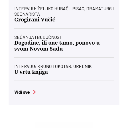
INTERVJU: ŽELJKO HUBAČ – PISAC, DRAMATURG I
SCENARISTA
Grogirani Vučić
SEĆANJA I BUDUĆNOST
Dogodine, ili one tamo, ponovo u
svom Novom Sadu
INTERVJU: KRUNO LOKOTAR, UREDNIK
U vrtu knjiga
Vidi sve