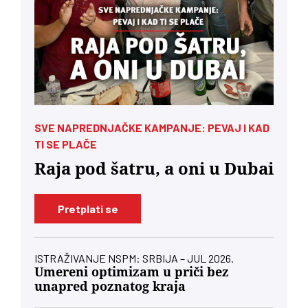
SVE NAPREDNJAČKE KAMPANJE: PEVAJ I KAD
TI SE PLAČE
Raja pod šatru, a oni u Dubai
Pretplati se
ISTRAŽIVANJE NSPM: SRBIJA – JUL 2026.
Umereni optimizam u priči bez
unapred poznatog kraja