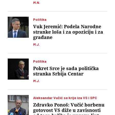
M.N.
Politika
Vuk Jeremić: Podela Narodne
stranke loša i za opoziciju i za
građane
M.J.
Politika
Pokret Srce je sada politička
stranka Srbija Centar
M.J.
Aleksandar Vučić se krije iza VS i SPC
Zdravko Ponoš: Vučić borbenu
gotovost VS diže u zavisnosti