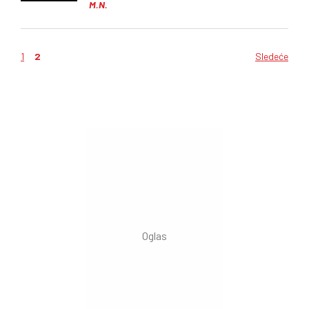
M.N.
1
2
Sledeće
Kretanje
članaka