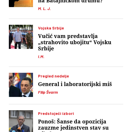
na Batajničkom drumu?
M. L. J.
Vojska Srbije
Vučić vam predstavlja
„strahovito ubojitu“ Vojsku
Srbije
I.M.
Pregled nedelje
General i laboratorijski miš
Filip Švarm
Predstojeći izbori
Ponoš: Šanse da opozicija
zauzme jedinstven stav su