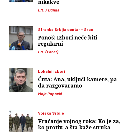
nikakve
I.M. / Danas
Stranka Srbija centar - Srce
Ponoš: Izbori neće biti
regularni
I.M. (Fonet)
Lokalni izbori
Ćuta: Ana, uključi kamere, pa
da razgovaramo
Maja Popović
Vojska Srbije
Vraćanje vojnog roka: Ko je za,
ko protiv, a šta kaže struka