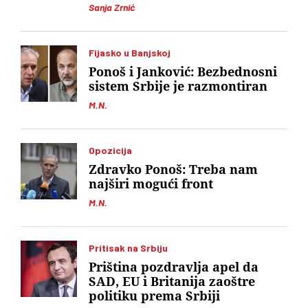
Sanja Zrnić
Fijasko u Banjskoj
Ponoš i Janković: Bezbednosni
sistem Srbije je razmontiran
M.N.
Opozicija
Zdravko Ponoš: Treba nam
najširi mogući front
M.N.
Pritisak na Srbiju
Priština pozdravlja apel da
SAD, EU i Britanija zaoštre
politiku prema Srbiji