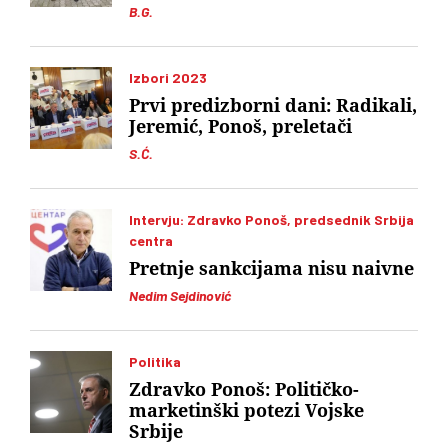
B.G.
Izbori 2023
Prvi predizborni dani: Radikali,
Jeremić, Ponoš, preletači
S.Ć.
Intervju: Zdravko Ponoš, predsednik Srbija
centra
Pretnje sankcijama nisu naivne
Nedim Sejdinović
Politika
Zdravko Ponoš: Političko-
marketinški potezi Vojske
Srbije