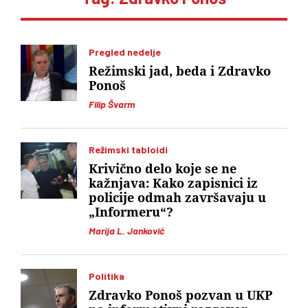
Pregled nedelje
Režimski jad, beda i Zdravko
Ponoš
Filip Švarm
Režimski tabloidi
Krivično delo koje se ne
kažnjava: Kako zapisnici iz
policije odmah završavaju u
„Informeru“?
Marija L. Janković
Politika
Zdravko Ponoš pozvan u UKP