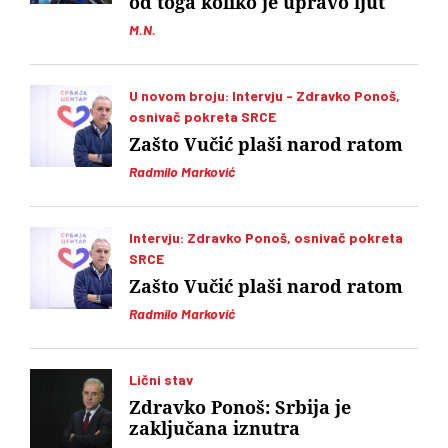
od toga koliko je upravo ljut
M.N.
U novom broju: Intervju - Zdravko Ponoš,
osnivač pokreta SRCE
Zašto Vučić plaši narod ratom
Radmilo Marković
Intervju: Zdravko Ponoš, osnivač pokreta
SRCE
Zašto Vučić plaši narod ratom
Radmilo Marković
Lični stav
Zdravko Ponoš: Srbija je
zaključana iznutra