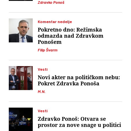
Zdravko Ponoš
Komentar nedelje
Pokretno dno: Režimska
odmazda nad Zdravkom
Ponošem
Filip Švarm
Vesti
Novi akter na političkom nebu:
Pokret Zdravka Ponoša
M.N.
Vesti
Zdravko Ponoš: Otvara se
prostor za nove snage u politici