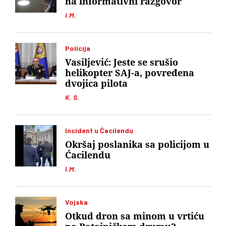
na informativni razgovor
I.M.
Policija
Vasiljević: Jeste se srušio
helikopter SAJ-a, povređena
dvojica pilota
K. S.
Incident u Ćacilendu
Okršaj poslanika sa policijom u
Ćacilendu
I.M.
Vojska
Otkud dron sa minom u vrtiću