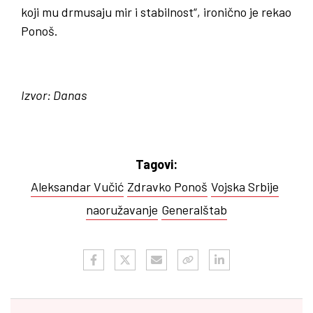
koji mu drmusaju mir i stabilnost“, ironično je rekao
Ponoš.
Izvor: Danas
Tagovi:
Aleksandar Vučić
Zdravko Ponoš
Vojska Srbije
naoružavanje
Generalštab