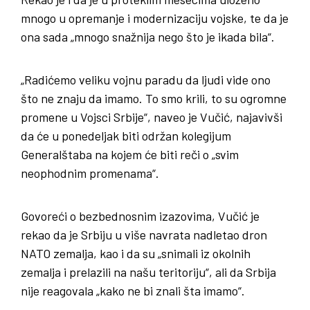
mnogo u opremanje i modernizaciju vojske, te da je
ona sada „mnogo snažnija nego što je ikada bila“.
„Radićemo veliku vojnu paradu da ljudi vide ono
što ne znaju da imamo. To smo krili, to su ogromne
promene u Vojsci Srbije“, naveo je Vučić, najavivši
da će u ponedeljak biti održan kolegijum
Generalštaba na kojem će biti reči o „svim
neophodnim promenama“.
Govoreći o bezbednosnim izazovima, Vučić je
rekao da je Srbiju u više navrata nadletao dron
NATO zemalja, kao i da su „snimali iz okolnih
zemalja i prelazili na našu teritoriju“, ali da Srbija
nije reagovala „kako ne bi znali šta imamo“.