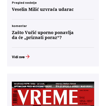
Pregled nedelje
Veselin Milić uzvraća udarac
komentar
Zašto Vučić uporno ponavlja
da će „priznati poraz“?
Vidi sve