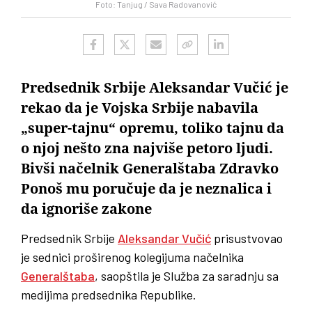
Foto: Tanjug / Sava Radovanović
Predsednik Srbije Aleksandar Vučić je
rekao da je Vojska Srbije nabavila
„super-tajnu“ opremu, toliko tajnu da
o njoj nešto zna najviše petoro ljudi.
Bivši načelnik Generalštaba Zdravko
Ponoš mu poručuje da je neznalica i
da ignoriše zakone
Predsednik Srbije
Aleksandar Vučić
prisustvovao
je sednici proširenog kolegijuma načelnika
Generalštaba
, saopštila je Služba za saradnju sa
medijima predsednika Republike.