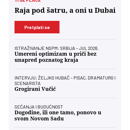
Raja pod šatru, a oni u Dubai
Pretplati se
ISTRAŽIVANJE NSPM: SRBIJA – JUL 2026.
Umereni optimizam u priči bez
unapred poznatog kraja
INTERVJU: ŽELJKO HUBAČ – PISAC, DRAMATURG I
SCENARISTA
Grogirani Vučić
SEĆANJA I BUDUĆNOST
Dogodine, ili one tamo, ponovo u
svom Novom Sadu