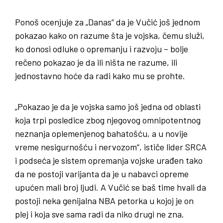
Ponoš ocenjuje za „Danas“ da je Vučić još jednom
pokazao kako on razume šta je vojska, čemu služi,
ko donosi odluke o opremanju i razvoju – bolje
rečeno pokazao je da ili ništa ne razume, ili
jednostavno hoće da radi kako mu se prohte.
„Pokazao je da je vojska samo još jedna od oblasti
koja trpi posledice zbog njegovog omnipotentnog
neznanja oplemenjenog bahatošću, a u novije
vreme nesigurnošću i nervozom“, ističe lider SRCA
i podseća je sistem opremanja vojske urađen tako
da ne postoji varijanta da je u nabavci opreme
upućen mali broj ljudi. A Vučić se baš time hvali da
postoji neka genijalna NBA petorka u kojoj je on
plej i koja sve sama radi da niko drugi ne zna.