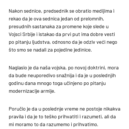
Nakon sednice, predsednik se obratio medijima i
rekao da je ova sednica jedan od prelomnih,
presudnih sastanaka za promene koje slede u
Vojsci Srbije i istakao da prvi put ima dobre vesti
po pitanju ljudstva, odnosno da je odziv veći nego
što smo se nadali za pojedine jedinice.
Naglasio je da naša vojska, po novoj doktrini, mora
da bude neuporedivo snažnija i da je u poslednjih
godinu dana mnogo toga učinjeno po pitanju
modernizacije armije.
Poručio je da u poslednje vreme ne postoje nikakva
pravila i da je to teško prihvatiti i razumeti, ali da
mi moramo to da razumemo i prihvatimo.