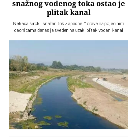
snažnog vodenog toka ostao je
plitak kanal
Nekada širok i snažan tok Zapadne Morave na pojedinim
deonicama danas je sveden na uzak, plitak vodeni kanal