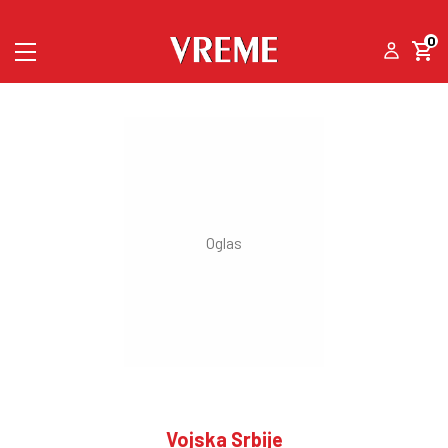
0
Vojska Srbije