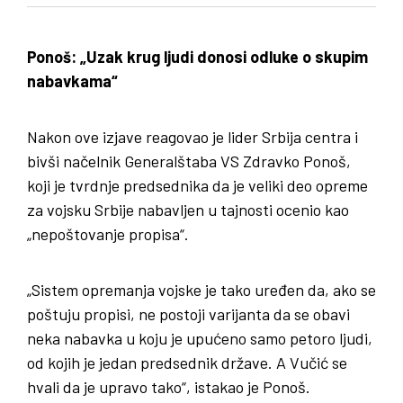
Ponoš: „Uzak krug ljudi donosi odluke o skupim
nabavkama“
Nakon ove izjave reagovao je lider Srbija centra i
bivši načelnik Generalštaba VS Zdravko Ponoš,
koji je tvrdnje predsednika da je veliki deo opreme
za vojsku Srbije nabavljen u tajnosti ocenio kao
„nepoštovanje propisa“.
„Sistem opremanja vojske je tako uređen da, ako se
poštuju propisi, ne postoji varijanta da se obavi
neka nabavka u koju je upućeno samo petoro ljudi,
od kojih je jedan predsednik države. A Vučić se
hvali da je upravo tako“, istakao je Ponoš.