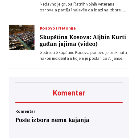
Nedavno je grupa Ratnih vojnih veterana
osnovala partiju i najavila da izlazi na izbore. Oni
koji sebe nazivaju „pravim veteranima“ ograđuju
se od njih
Kosovo i Metohija
Skupština Kosova: Aljbin Kurti
gađan jajima (video)
Sednica Skupštine Kosova ponovo je prekinuta
nakon incidenta u kojem je poslanica Alijanse
Time Kadrijaj jajima gađala vršioca dužnosti
premijera Aljbina Kurtija
Komentar
Komentar
Posle izbora nema kajanja