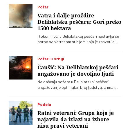
Požar
Vatra i dalje proždire
Deliblatsku peščaru: Gori preko
1500 hektara
I tokom noći u Deliblatskoj peščari nastavlja se
borba sa vatrenom stihijom koja je zahvatila
oko 1.500 hektara šume i niskog rastinja
Požari u Srbiji
Čaušić: Na Deliblatskoj peščari
angažovano je dovoljno ljudi
Na gašenju požara u Deliblatskoj peščari
angažovan je optimalan broj ljudstva, a ima i
četiri helikoptera, rekao je Luka Čaušić
pomoćnik ministra Ministarstva unutrašnjih
poslova. Požarom je zahvaćeno oko hiljadu i po
Podela
i više hektara šume i niskog rastinja
Ratni veterani: Grupa koja je
najavila da izlazi na izbore
nisu pravi veterani