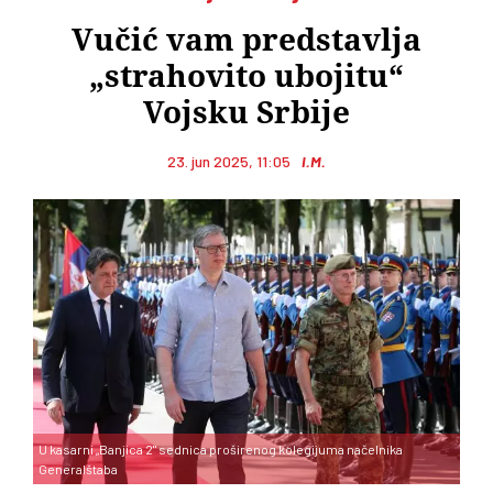
Vučić vam predstavlja
„strahovito ubojitu“
Vojsku Srbije
23. jun 2025, 11:05
I.M.
U kasarni „Banjica 2" sednica proširenog kolegijuma načelnika
Generalštaba