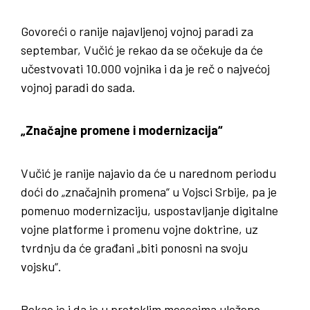
Govoreći o ranije najavljenoj vojnoj paradi za
septembar, Vučić je rekao da se očekuje da će
učestvovati 10.000 vojnika i da je reč o najvećoj
vojnoj paradi do sada.
„Značajne promene i modernizacija“
Vučić je ranije najavio da će u narednom periodu
doći do „značajnih promena“ u Vojsci Srbije, pa je
pomenuo modernizaciju, uspostavljanje digitalne
vojne platforme i promenu vojne doktrine, uz
tvrdnju da će građani „biti ponosni na svoju
vojsku“.
Rekao je i da je u proteklim mesecima uloženo