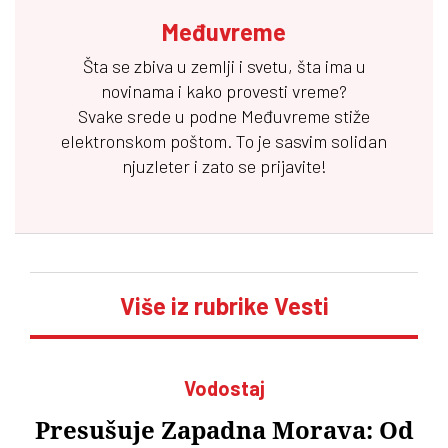
Međuvreme
Šta se zbiva u zemlji i svetu, šta ima u
novinama i kako provesti vreme?
Svake srede u podne
Međuvreme
stiže
elektronskom poštom. To je sasvim solidan
njuzleter i zato se prijavite!
Više iz rubrike Vesti
Vodostaj
Presušuje Zapadna Morava: Od