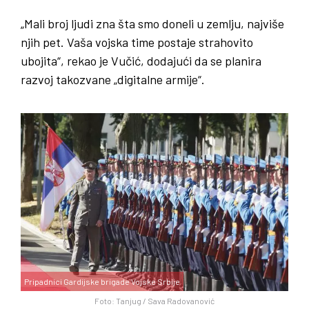
„Mali broj ljudi zna šta smo doneli u zemlju, najviše
njih pet. Vaša vojska time postaje strahovito
ubojita“, rekao je Vučić, dodajući da se planira
razvoj takozvane „digitalne armije“.
Pripadnici Gardijske brigade Vojske Srbije
Foto: Tanjug / Sava Radovanović