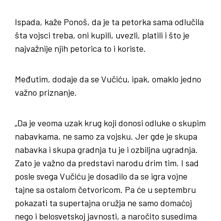
Ispada, kaže Ponoš, da je ta petorka sama odlučila
šta vojsci treba, oni kupili, uvezli, platili i što je
najvažnije njih petorica to i koriste.
Međutim, dodaje da se Vučiću, ipak, omaklo jedno
važno priznanje.
„Da je veoma uzak krug koji donosi odluke o skupim
nabavkama, ne samo za vojsku. Jer gde je skupa
nabavka i skupa gradnja tu je i ozbiljna ugradnja.
Zato je važno da predstavi narodu drim tim. I sad
posle svega Vučiću je dosadilo da se igra vojne
tajne sa ostalom četvoricom. Pa će u septembru
pokazati ta supertajna oružja ne samo domaćoj
nego i belosvetskoj javnosti, a naročito susedima