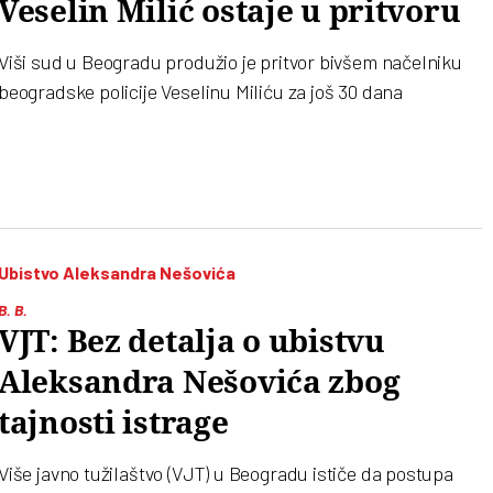
Veselin Milić ostaje u pritvoru
Viši sud u Beogradu produžio je pritvor bivšem načelniku
beogradske policije Veselinu Miliću za još 30 dana
Ubistvo Aleksandra Nešovića
B. B.
VJT: Bez detalja o ubistvu
Aleksandra Nešovića zbog
tajnosti istrage
Više javno tužilaštvo (VJT) u Beogradu ističe da postupa