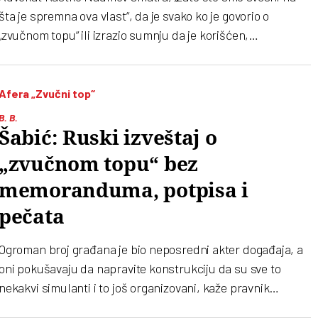
šta je spremna ova vlast“, da je svako ko je govorio o
„zvučnom topu“ ili izrazio sumnju da je korišćen,
potencijalni okrivljeni u tom slučaju
Afera „Zvučni top“
B. B.
Šabić: Ruski izveštaj o
„zvučnom topu“ bez
memoranduma, potpisa i
pečata
Ogroman broj građana je bio neposredni akter događaja, a
oni pokušavaju da napravite konstrukciju da su sve to
nekakvi simulanti i to još organizovani, kaže pravnik
Rodoljub Šabić o saopštenju VJT o „zvučnom topu“