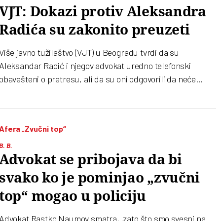
VJT: Dokazi protiv Aleksandra
Radića su zakonito preuzeti
Više javno tužilaštvo (VJT) u Beogradu tvrdi da su
Aleksandar Radić i njegov advokat uredno telefonski
obavešteni o pretresu, ali da su oni odgovorili da neće
prisustvovati pretresu
Afera „Zvučni top“
B. B.
Advokat se pribojava da bi
svako ko je pominjao „zvučni
top“ mogao u policiju
Advokat Rastko Naumov smatra, „zato što smo svesni na