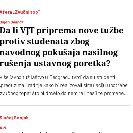
Afera „Zvučni top“
Bojan Bednar
Da li VJT priprema nove tužbe
protiv studenata zbog
navodnog pokušaja nasilnog
rušenja ustavnog poretka?
Više javno tužilaštvo u Beogradu tvrdi da su studenti
„preduzimali radnje kako bi realizovali simulaciju upotrebe
‘zvučnog topa’“ što bi dovelo do nemira i nasilne promene
ustavnog uređenja. Da li je režim stavrno spreman da
studente hapsi i optuži za to delo
Slučaj Senjak
A.M.