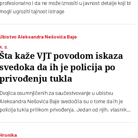
profesionalno i da ne može iznositi u javnost detalje koji bi
mogli ugroziti tajnost istrage
Ubistvo Aleksandra Nešovića Baje
K. S.
Šta kaže VJT povodom iskaza
svedoka da ih je policija po
privođenju tukla
Dvojica osumnjičenih za saučestvovanje u ubistvu
Aleksandra Nešovića Baje svedočila su o tome da ih je
policija tukla prilikom privođenja. Jedan od njih, vlasnik
restorana, prepoznao je Marka Krička. Šta tužilaštvo kaže o
tome
Hronika