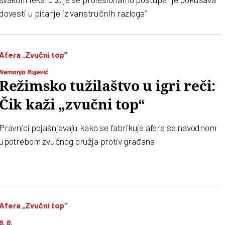
dovesti u pitanje iz vanstručnih razloga“
Afera „Zvučni top“
Nemanja Rujević
Režimsko tužilaštvo u igri reči:
Čik kaži „zvučni top“
Pravnici pojašnjavaju kako se fabrikuje afera sa navodnom
upotrebom zvučnog oružja protiv građana
Afera „Zvučni top“
B. B.