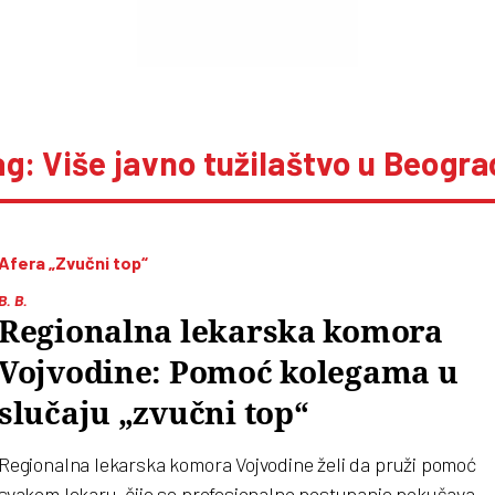
g: Više javno tužilaštvo u Beogr
Afera „Zvučni top“
B. B.
Regionalna lekarska komora
Vojvodine: Pomoć kolegama u
slučaju „zvučni top“
Regionalna lekarska komora Vojvodine želi da pruži pomoć
svakom lekaru „čije se profesionalno postupanje pokušava