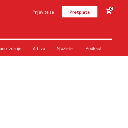
0
Prijavite se
Pretplata
no izdanje
Arhiva
Njuzleter
Podkast