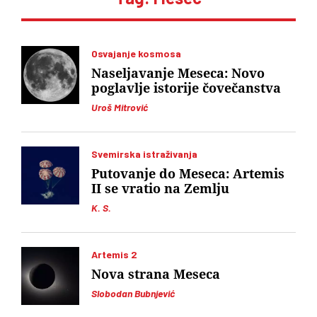
Osvajanje kosmosa
Naseljavanje Meseca: Novo
poglavlje istorije čovečanstva
Uroš Mitrović
Svemirska istraživanja
Putovanje do Meseca: Artemis
II se vratio na Zemlju
K. S.
Artemis 2
Nova strana Meseca
Slobodan Bubnjević