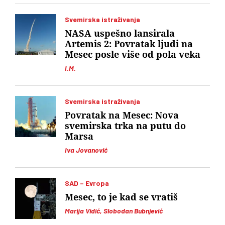
Svemirska istraživanja
NASA uspešno lansirala
Artemis 2: Povratak ljudi na
Mesec posle više od pola veka
I.M.
Svemirska istraživanja
Povratak na Mesec: Nova
svemirska trka na putu do
Marsa
Iva Jovanović
SAD – Evropa
Mesec, to je kad se vratiš
Marija Vidić, Slobodan Bubnjević