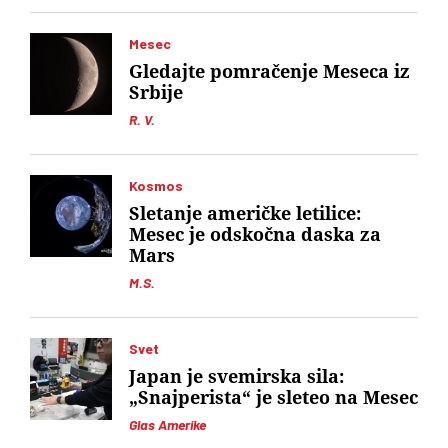
Mesec
Gledajte pomračenje Meseca iz
Srbije
R. V.
Kosmos
Sletanje američke letilice:
Mesec je odskočna daska za
Mars
M.S.
Svet
Japan je svemirska sila:
„Snajperista“ je sleteo na Mesec
Glas Amerike