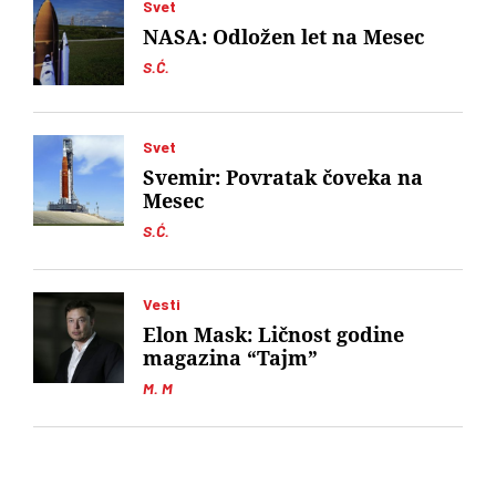
Svet
NASA: Odložen let na Mesec
S.Ć.
Svet
Svemir: Povratak čoveka na
Mesec
S.Ć.
Vesti
Elon Mask: Ličnost godine
magazina “Tajm”
M. M