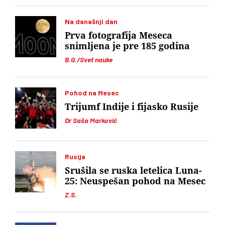
Na današnji dan
Prva fotografija Meseca
snimljena je pre 185 godina
B.G./Svet nauke
Pohod na Mesec
Trijumf Indije i fijasko Rusije
Dr Saša Marković
Rusija
Srušila se ruska letelica Luna-
25: Neuspešan pohod na Mesec
Z.S.