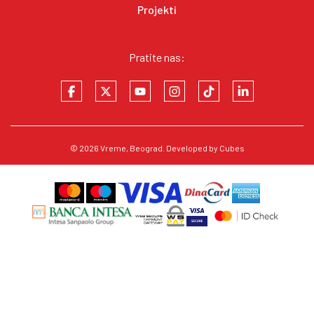
Projekti
Pratite nas:
© 2026
Vreme
, Beograd. Developed by
Cubes