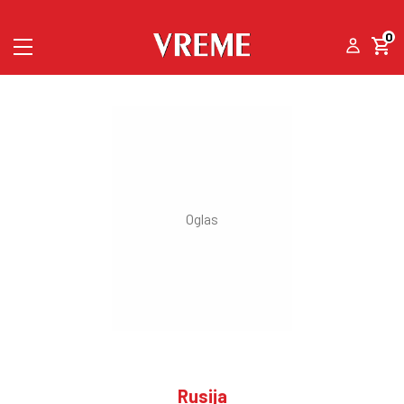
0
Rusija