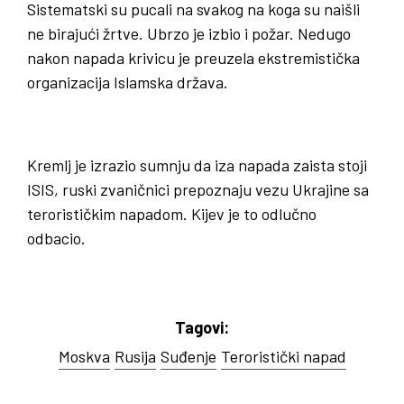
Sistematski su pucali na svakog na koga su naišli
ne birajući žrtve. Ubrzo je izbio i požar. Nedugo
nakon napada krivicu je preuzela ekstremistička
organizacija Islamska država.
Kremlj je izrazio sumnju da iza napada zaista stoji
ISIS, ruski zvaničnici prepoznaju vezu Ukrajine sa
terorističkim napadom. Kijev je to odlučno
odbacio.
Tagovi:
Moskva
Rusija
Suđenje
Teroristički napad