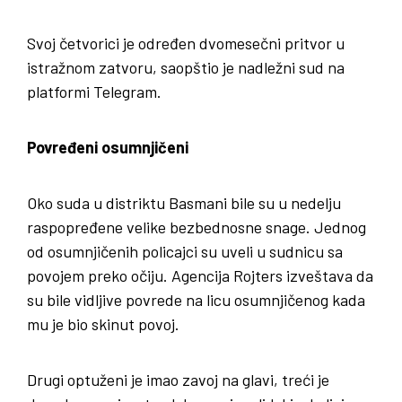
Svoj četvorici je određen dvomesečni pritvor u
istražnom zatvoru, saopštio je nadležni sud na
platformi Telegram.
Povređeni osumnjičeni
Oko suda u distriktu Basmani bile su u nedelju
raspopređene velike bezbednosne snage. Jednog
od osumnjičenih policajci su uveli u sudnicu sa
povojem preko očiju. Agencija Rojters izveštava da
su bile vidljive povrede na licu osumnjičenog kada
mu je bio skinut povoj.
Drugi optuženi je imao zavoj na glavi, treći je