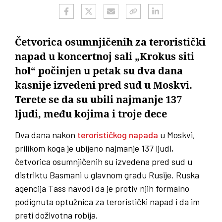
Četvorica osumnjičenih za teroristički
napad u koncertnoj sali „Krokus siti
hol“ počinjen u petak su dva dana
kasnije izvedeni pred sud u Moskvi.
Terete se da su ubili najmanje 137
ljudi, među kojima i troje dece
Dva dana nakon
terorističkog napada
u Moskvi,
prilikom koga je ubijeno najmanje 137 ljudi,
četvorica osumnjičenih su izvedena pred sud u
distriktu Basmani u glavnom gradu Rusije. Ruska
agencija Tass navodi da je protiv njih formalno
podignuta optužnica za teroristički napad i da im
preti doživotna robija.