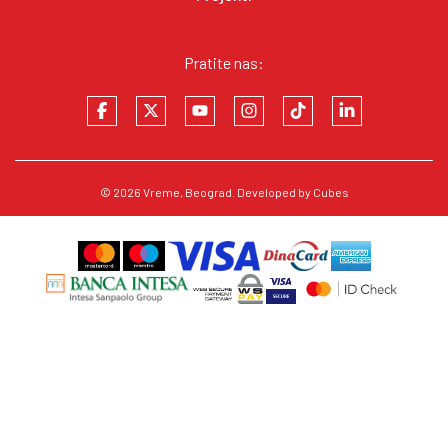
Pratite nas:
© 2026
Vreme
, Beograd. Developed by
Cubes