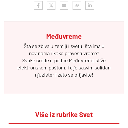
Međuvreme
Šta se zbiva u zemlji i svetu, šta ima u
novinama i kako provesti vreme?
Svake srede u podne
Međuvreme
stiže
elektronskom poštom. To je sasvim solidan
njuzleter i zato se prijavite!
Više iz rubrike Svet