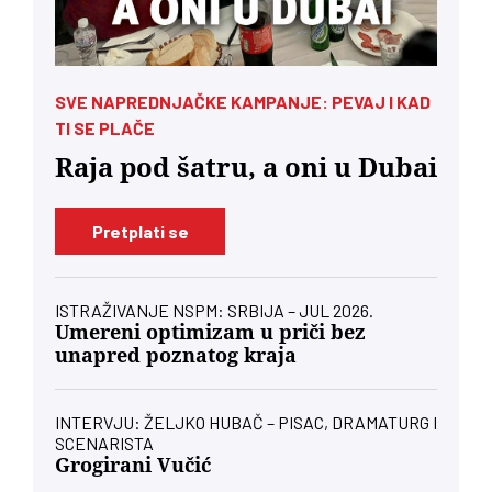
SVE NAPREDNJAČKE KAMPANJE: PEVAJ I KAD
TI SE PLAČE
Raja pod šatru, a oni u Dubai
Pretplati se
ISTRAŽIVANJE NSPM: SRBIJA – JUL 2026.
Umereni optimizam u priči bez
unapred poznatog kraja
INTERVJU: ŽELJKO HUBAČ – PISAC, DRAMATURG I
SCENARISTA
Grogirani Vučić