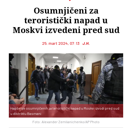
Osumnjičeni za
teroristički napad u
Moskvi izvedeni pred sud
25. mart 2024, 07:13
J.H.
Hapšenje osumnjičenih za teroristički napad u Moskvi izvodi pred sud
u distriktu Basmani
Foto: Alexander Zemlianichenko/AP Photo