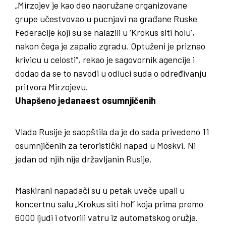
„Mirzojev je kao deo naoružane organizovane
grupe učestvovao u pucnjavi na građane Ruske
Federacije koji su se nalazili u ‘Krokus siti holu’,
nakon čega je zapalio zgradu. Optuženi je priznao
krivicu u celosti“, rekao je sagovornik agencije i
dodao da se to navodi u odluci suda o određivanju
pritvora Mirzojevu.
Uhapšeno jedanaest osumnjičenih
Vlada Rusije je saopštila da je do sada privedeno 11
osumnjičenih za teroristički napad u Moskvi. Ni
jedan od njih nije državljanin Rusije.
Maskirani napadači su u petak uveče upali u
koncertnu salu „Krokus siti hol“ koja prima premo
6000 ljudi i otvorili vatru iz automatskog oružja.