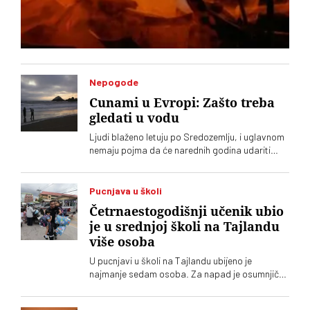
Nepogode
Cunami u Evropi: Zašto treba
gledati u vodu
Ljudi blaženo letuju po Sredozemlju, i uglavnom
nemaju pojma da će narednih godina udariti
veliki cunami. A neznanje može da se plati
životom
Pucnjava u školi
Četrnaestogodišnji učenik ubio
je u srednjoj školi na Tajlandu
više osoba
U pucnjavi u školi na Tajlandu ubijeno je
najmanje sedam osoba. Za napad je osumnjičen
četrnaestogodišnji učenik