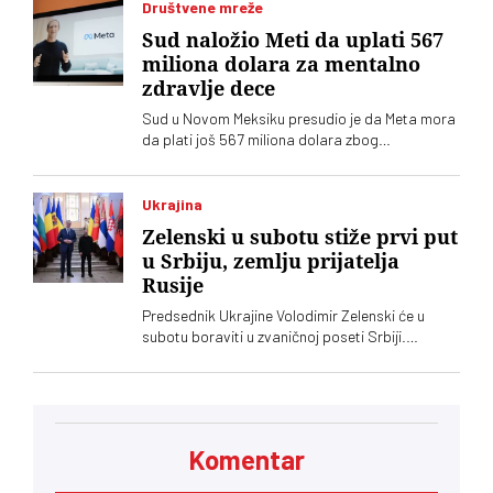
Društvene mreže
Sud naložio Meti da uplati 567
miliona dolara za mentalno
zdravlje dece
Sud u Novom Meksiku presudio je da Meta mora
da plati još 567 miliona dolara zbog
ugrožavanja bezbednosti dece na svojim
platformama. Kompnija odbacuje optužbe i
najavljuje žalbu
Ukrajina
Zelenski u subotu stiže prvi put
u Srbiju, zemlju prijatelja
Rusije
Predsednik Ukrajine Volodimir Zelenski će u
subotu boraviti u zvaničnoj poseti Srbiji.
Ugostitiće ga njegov srposki kolega Aleksandar
Vučić, saopštila je služba za saradnju sa
medijima šefa srpske države
Komentar