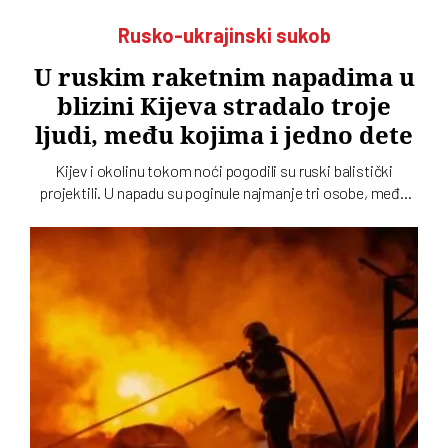
Rusko-ukrajinski sukob
U ruskim raketnim napadima u
blizini Kijeva stradalo troje
ljudi, među kojima i jedno dete
Kijev i okolinu tokom noći pogodili su ruski balistički
projektili. U napadu su poginule najmanje tri osobe, među
kojima je i dete, dok su tri osobe povređene