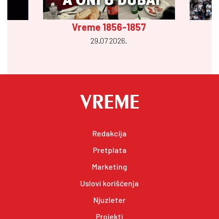
Vreme 1856-1857
29.07 2026.
Redakcija
Pretplata
Marketing
Uslovi korišćenja
Njuzleter
Projekti