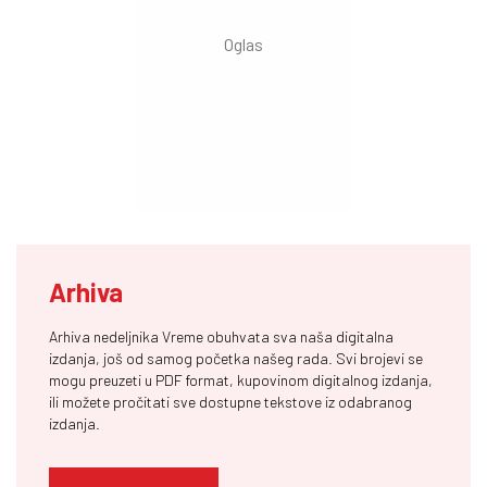
Arhiva
Arhiva nedeljnika Vreme obuhvata sva naša digitalna
izdanja, još od samog početka našeg rada. Svi brojevi se
mogu preuzeti u PDF format, kupovinom digitalnog izdanja,
ili možete pročitati sve dostupne tekstove iz odabranog
izdanja.