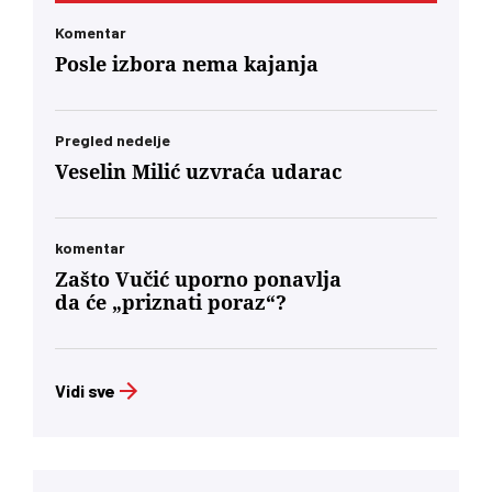
Komentar
Posle izbora nema kajanja
Pregled nedelje
Veselin Milić uzvraća udarac
komentar
Zašto Vučić uporno ponavlja
da će „priznati poraz“?
Vidi sve