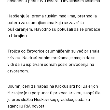
doveden u prisustvu lekara u invalidskim kolicima.
Hapšenju je, prema ruskim medijima, prethodila
potera za osumnjičenima koja se završila
puškaranjem. Navodno su pokušali da se prebace
u Ukrajinu.
Trojica od četvorice osumnjičenih su već priznala
krivicu. Na društvenim mrežama je moglo da se
vidi da su ispitivani odmah posle privođenja na
otvorenom.
Osumnjičeni za napad na Krokus siti hol Dalerjon
Mirzojev je u potpunosti priznao krivicu, saopštila
je pres služba Moskovskog gradskog suda za
agenciju RIA novosti.