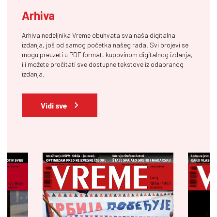
Arhiva
Arhiva nedeljnika Vreme obuhvata sva naša digitalna
izdanja, još od samog početka našeg rada. Svi brojevi se
mogu preuzeti u PDF format, kupovinom digitalnog izdanja,
ili možete pročitati sve dostupne tekstove iz odabranog
izdanja.
Vidi sve