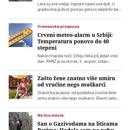
Leta su sve vrelija, toplotni talasi sve duži. U
gradovima je život postao gotovo neizdrživ bez
klima-uređaja. Potražnja je sve veća, ponuda
uređaja ogromna. Kako se opredeliti za pravi?
Na šta treba obratiti pažnju?
Vremenska prognoza
Crveni meteo-alarm u Srbiji:
Temperatura ponovo do 40
stepeni
Nakon tropske noći, Srbiju čeka još jedan vreo
dan. RHMZ je za utorak, 4. avgust, izdao
upozorenje na crveni meteo-alarm. Vrhunac
toplotnog talasa nam tek predstoji
Zašto žene znatno više umiru
od vrućine nego muškarci
Statistika je jasna: od posledica vrućine žene
umiru znatno više nego muškarci. Glavni razlog,
međutim, nije biologija
Na licu mesta
San o Gazivodama na liticama