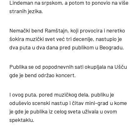
Lindeman na srpskom, a potom to ponovio na više
stranih jezika.
Nemački bend Ramštajn, koji provocira i neretko
šokira muzički svet već tri decenije, nastupio je
dva puta u dva dana pred publikom u Beogradu.
Publika se od popodnevnih sati okupljala na Ušču
gde je bend održao koncert.
I ovog puta, pored muzičkog dela, publiku je
oduševio scenski nastup i čitav mini-grad u kome
je gde je publika iz celog sveta uživala u ovom
spektaklu.