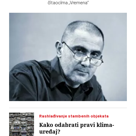
čitaocima „Vremena“
Rashlađivanje stambenih objekata
Kako odabrati pravi klima-
uređaj?