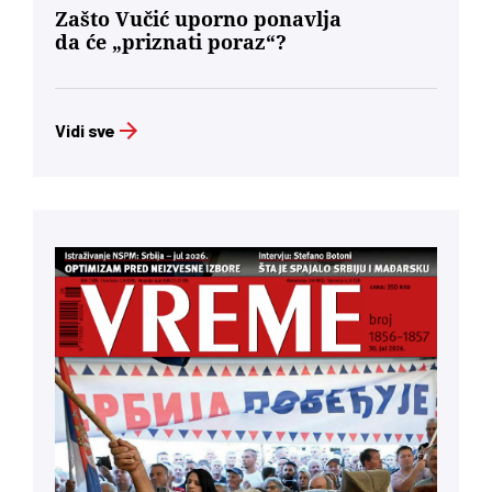
Zašto Vučić uporno ponavlja
da će „priznati poraz“?
Vidi sve