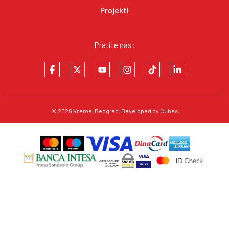
Projekti
Pratite nas:
© 2026
Vreme
, Beograd. Developed by
Cubes