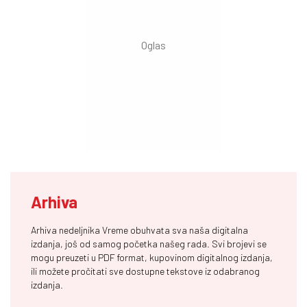
Arhiva
Arhiva nedeljnika Vreme obuhvata sva naša digitalna
izdanja, još od samog početka našeg rada. Svi brojevi se
mogu preuzeti u PDF format, kupovinom digitalnog izdanja,
ili možete pročitati sve dostupne tekstove iz odabranog
izdanja.