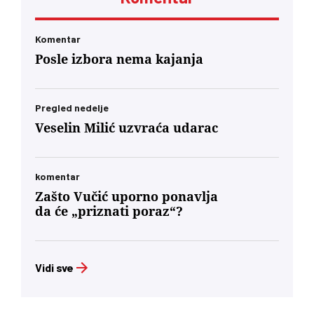
Komentar
Posle izbora nema kajanja
Pregled nedelje
Veselin Milić uzvraća udarac
komentar
Zašto Vučić uporno ponavlja
da će „priznati poraz“?
Vidi sve