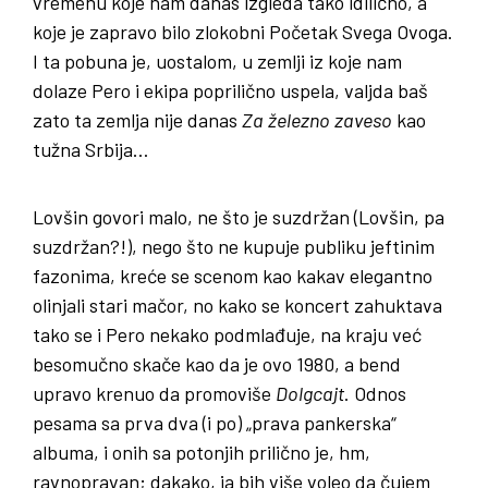
vremenu koje nam danas izgleda tako idilično, a
koje je zapravo bilo zlokobni Početak Svega Ovoga.
I ta pobuna je, uostalom, u zemlji iz koje nam
dolaze Pero i ekipa poprilično uspela, valjda baš
zato ta zemlja nije danas
Za
železno
zaveso
kao
tužna Srbija…
Lovšin govori malo, ne što je suzdržan (Lovšin, pa
suzdržan?!), nego što ne kupuje publiku jeftinim
fazonima, kreće se scenom kao kakav elegantno
olinjali stari mačor, no kako se koncert zahuktava
tako se i Pero nekako podmlađuje, na kraju već
besomučno skače kao da je ovo 1980, a bend
upravo krenuo da promoviše
Dolgcajt
. Odnos
pesama sa prva dva (i po) „prava pankerska“
albuma, i onih sa potonjih prilično je, hm,
ravnopravan; dakako, ja bih više voleo da čujem