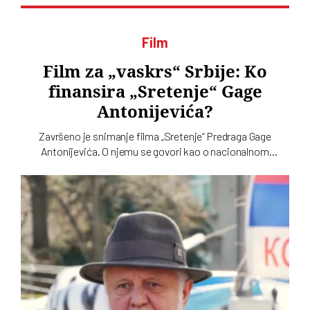
Film
Film za „vaskrs“ Srbije: Ko
finansira „Sretenje“ Gage
Antonijevića?
Završeno je snimanje filma „Sretenje“ Predraga Gage
Antonijevića. O njemu se govori kao o nacionalnom
projektu. Odnedavno se kao njegov producent pojavila
kompanija m:tel iz Republike Srpske