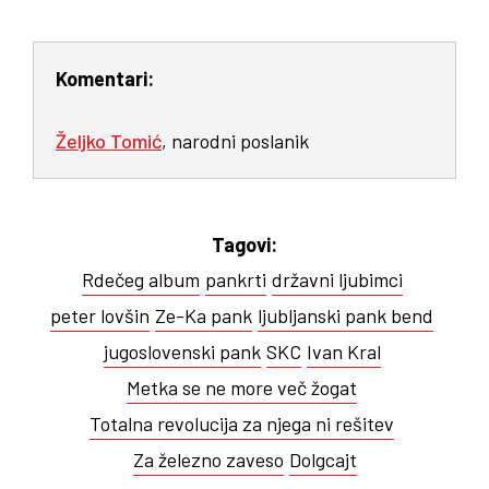
Komentari:
Željko Tomić
, narodni poslanik
Tagovi:
Rdečeg album
pankrti
državni ljubimci
peter lovšin
Ze-Ka pank
ljubljanski pank bend
jugoslovenski pank
SKC
Ivan Kral
Metka se ne more več žogat
Totalna revolucija za njega ni rešitev
Za železno zaveso
Dolgcajt