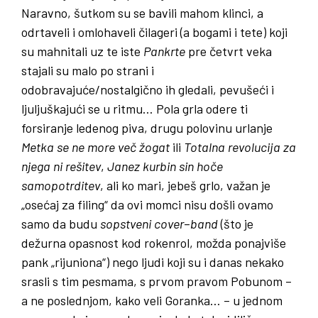
Naravno, šutkom su se bavili mahom klinci, a
odrtaveli i omlohaveli čilageri (a bogami i tete) koji
su mahnitali uz te iste
Pankrte
pre četvrt veka
stajali su malo po strani i
odobravajuće/nostalgično ih gledali, pevušeći i
ljuljuškajući se u ritmu… Pola grla odere ti
forsiranje ledenog piva, drugu polovinu urlanje
Metka
se
ne
more
več
žogat
ili
Totalna
revolucija
za
njega
ni
rešitev
,
Janez
kurbin
sin
hoče
samopotrditev
, ali ko mari, jebeš grlo, važan je
„osećaj za filing“ da ovi momci nisu došli ovamo
samo da budu
sopstveni
cover
–
band
(što je
dežurna opasnost kod rokenrol, možda ponajviše
pank „rijuniona“) nego ljudi koji su i danas nekako
srasli s tim pesmama, s prvom pravom Pobunom –
a ne poslednjom, kako veli Goranka… – u jednom