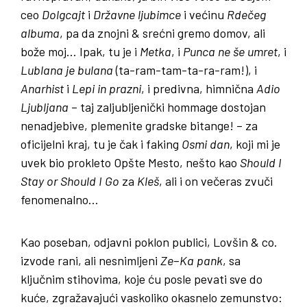
ceo
Dolgcajt
i
Državne
ljubimce
i većinu
Rdečeg
albuma
, pa da znojni & srećni gremo domov, ali
bože moj… Ipak, tu je i
Metka
, i
Punca
ne
še
umret
, i
Lublana
je
bulana
(ta-ram-tam-ta-ra-ram!), i
Anarhist
i
Lepi
in
prazni
, i predivna, himnična
Adio
Ljubljana
– taj zaljubljenički hommage dostojan
nenadjebive, plemenite gradske bitange! – za
oficijelni kraj, tu je čak i faking
Osmi
dan
, koji mi je
uvek bio prokleto Opšte Mesto, nešto kao
Should
I
Stay
or
Should
I
Go
za
Kleš
, ali i on večeras zvuči
fenomenalno…
Kao poseban, odjavni poklon publici, Lovšin & co.
izvode rani, ali nesnimljeni
Ze
–
Ka
pank
, sa
ključnim stihovima, koje ću posle pevati sve do
kuće, zgražavajući vaskoliko okasnelo zemunstvo: