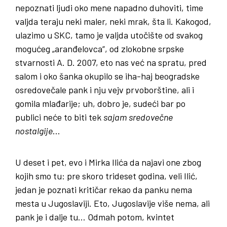
nepoznati ljudi oko mene napadno duhoviti, time
valjda teraju neki maler, neki mrak, šta li. Kakogod,
ulazimo u SKC, tamo je valjda utočište od svakog
mogućeg „aranđelovca“, od zlokobne srpske
stvarnosti A. D. 2007, eto nas već na spratu, pred
salom i oko šanka okupilo se iha-haj beogradske
osredovečale pank i nju vejv prvoborštine, ali i
gomila mlađarije; uh, dobro je, sudeći bar po
publici neće to biti tek
sajam
sredovečne
nostalgije
…
U deset i pet, evo i Mirka Ilića da najavi one zbog
kojih smo tu: pre skoro trideset godina, veli Ilić,
jedan je poznati kritičar rekao da panku nema
mesta u Jugoslaviji. Eto, Jugoslavije više nema, ali
pank je i dalje tu… Odmah potom, kvintet