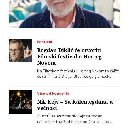
Festival
Bogdan Diklić će otvoriti
Filmski festival u Herceg
Novom
Na Filmskom festivalu u Herceg Novom takmiče
se i tri filma iz Srbije. Otvoriće ga glumačka
legenda Bogdan Diklić. Pokriovitelj festivala je
Crnogorsko ministarstvo kulture
Više od koncerta
Nik Kejv – Sa Kalemegdana u
večnost
Australijski muzičar Nik Kejv sa svojim
sastavom The Bad Seeds održao je sinoć
koncert na prostoru Donjeg grada Beogradske