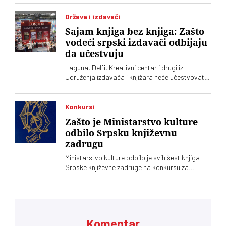
tvrđave, u okviru evropske letnje turneje
Država i izdavači
Sajam knjiga bez knjiga: Zašto
vodeći srpski izdavači odbijaju
da učestvuju
Laguna, Delfi, Kreativni centar i drugi iz
Udruženja izdavača i knjižara neće učestvovati
na ovogodišnjem Sajmu knjiga. Takvu odluku su
još prošle godine doneli Clio, Arhipelag,
Geopopetika i drugi iz Udruženja profesionalnih
Konkursi
izdavača
Zašto je Ministarstvo kulture
odbilo Srpsku književnu
zadrugu
Ministarstvo kulture odbilo je svih šest knjiga
Srpske književne zadruge na konkursu za
kapitalna dela, što se još nikad nije desilo.
Podsetimo da je predsednik SKZ profesor Milo
Lompar
Komentar