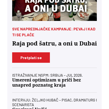
SVE NAPREDNJAČKE KAMPANJE: PEVAJ I KAD
TI SE PLAČE
Raja pod šatru, a oni u Dubai
Pretplati se
ISTRAŽIVANJE NSPM: SRBIJA – JUL 2026.
Umereni optimizam u priči bez
unapred poznatog kraja
INTERVJU: ŽELJKO HUBAČ – PISAC, DRAMATURG I
SCENARISTA