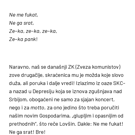
Ne
me
fukat
,
Ne
ga
srat
,
Ze
–
ka
,
ze
–
ka
,
ze
–
ka
,
Ze
–
ka
pank
!
Naravno, naš se današnji ZK (Zveza komunistov)
zove drugačije, skraćenica mu je možda koje slovo
duža, ali poruka i dalje vredi! Izlazimo iz oaze SKC-
a nazad u Depresiju koja se iznova zgušnjava nad
Srbijom, obogaćeni ne samo za sjajan koncert,
nego i za
motto
, za ono jedino što treba poručiti
našim novim Gospodarima, „glupljim i opasnijim od
prethodnih“, što reče Lovšin. Dakle: Ne me fukat!
Ne ga srat! Bre!