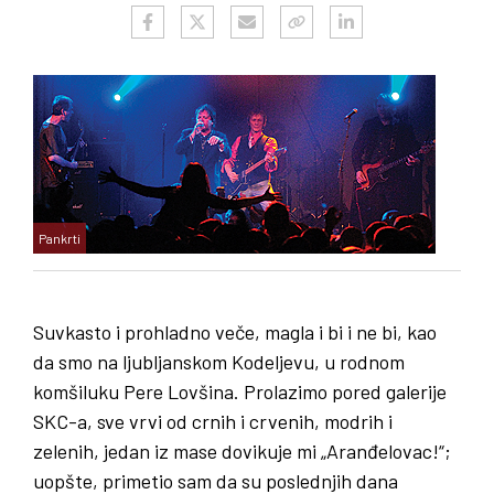
Pankrti
Suvkasto i prohladno veče, magla i bi i ne bi, kao
da smo na ljubljanskom Kodeljevu, u rodnom
komšiluku Pere Lovšina. Prolazimo pored galerije
SKC-a, sve vrvi od crnih i crvenih, modrih i
zelenih, jedan iz mase dovikuje mi „Aranđelovac!“;
uopšte, primetio sam da su poslednjih dana