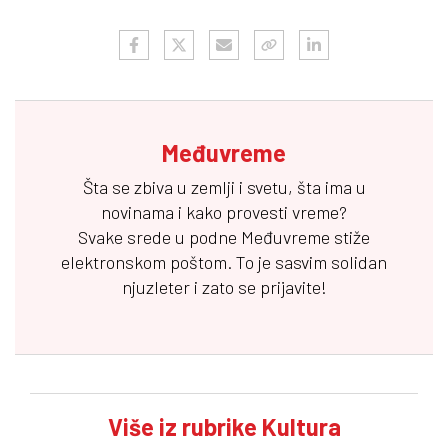
Međuvreme
Šta se zbiva u zemlji i svetu, šta ima u
novinama i kako provesti vreme?
Svake srede u podne
Međuvreme
stiže
elektronskom poštom. To je sasvim solidan
njuzleter i zato se prijavite!
Više iz rubrike Kultura