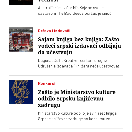
Australijski muzičar Nik Kejv sa svojim
sastavom The Bad Seeds održao je sinoć
koncert na prostoru Donjeg grada Beogradske
tvrđave, u okviru evropske letnje turneje
Država i izdavači
Sajam knjiga bez knjiga: Zašto
vodeći srpski izdavači odbijaju
da učestvuju
Laguna, Delfi, Kreativni centar i drugi iz
Udruženja izdavača i knjižara neće učestvovati
na ovogodišnjem Sajmu knjiga. Takvu odluku su
još prošle godine doneli Clio, Arhipelag,
Geopopetika i drugi iz Udruženja profesionalnih
Konkursi
izdavača
Zašto je Ministarstvo kulture
odbilo Srpsku književnu
zadrugu
Ministarstvo kulture odbilo je svih šest knjiga
Srpske književne zadruge na konkursu za
kapitalna dela, što se još nikad nije desilo.
Podsetimo da je predsednik SKZ profesor Milo