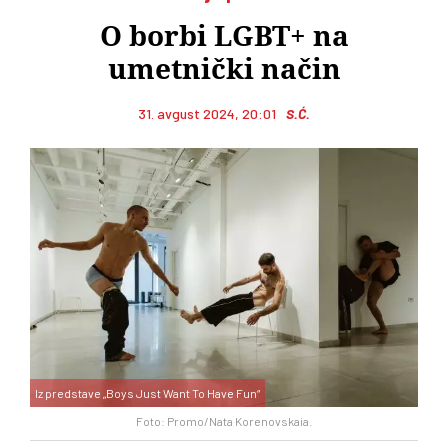
O borbi LGBT+ na
umetnički način
31. avgust 2024, 20:01
S.Ć.
Iz predstave „Boys Just Want To Have Fun“
Foto: Promo/Nata Korenovskaia.