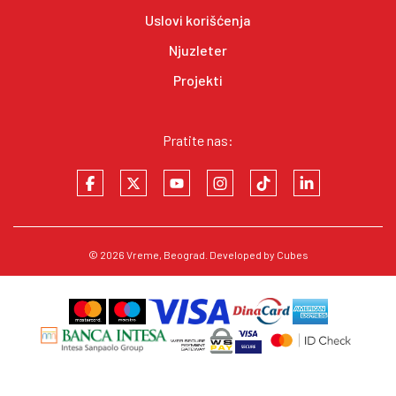
Uslovi korišćenja
Njuzleter
Projekti
Pratite nas:
© 2026
Vreme
, Beograd. Developed by
Cubes