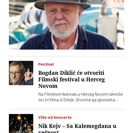
Festival
Bogdan Diklić će otvoriti
Filmski festival u Herceg
Novom
Na Filmskom festivalu u Herceg Novom takmiče
se i tri filma iz Srbije. Otvoriće ga glumačka
legenda Bogdan Diklić. Pokriovitelj festivala je
Crnogorsko ministarstvo kulture
Više od koncerta
Nik Kejv – Sa Kalemegdana u
večnost