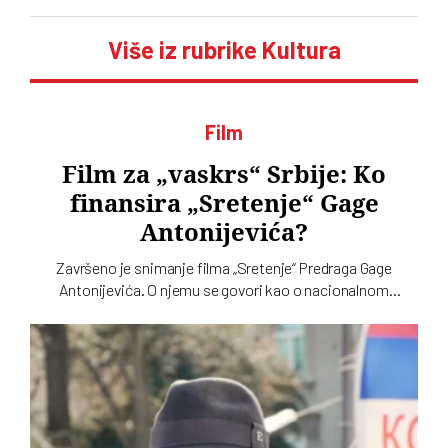
Više iz rubrike Kultura
Film
Film za „vaskrs“ Srbije: Ko
finansira „Sretenje“ Gage
Antonijevića?
Završeno je snimanje filma „Sretenje“ Predraga Gage
Antonijevića. O njemu se govori kao o nacionalnom
projektu. Odnedavno se kao njegov producent pojavila
kompanija m:tel iz Republike Srpske