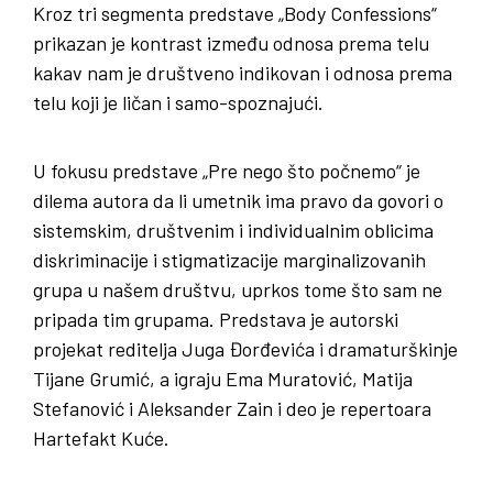
Kroz tri segmenta predstave „Body Confessions“
prikazan je kontrast između odnosa prema telu
kakav nam je društveno indikovan i odnosa prema
telu koji je ličan i samo-spoznajući.
U fokusu predstave „Pre nego što počnemo“ je
dilema autora da li umetnik ima pravo da govori o
sistemskim, društvenim i individualnim oblicima
diskriminacije i stigmatizacije marginalizovanih
grupa u našem društvu, uprkos tome što sam ne
pripada tim grupama. Predstava je autorski
projekat reditelja Juga Đorđevića i dramaturškinje
Tijane Grumić, a igraju Ema Muratović, Matija
Stefanović i Aleksander Zain i deo je repertoara
Hartefakt Kuće.