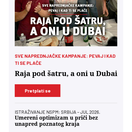
SVE NAPREDNJAČKE KAMPANJE: PEVAJ I KAD
TI SE PLAČE
Raja pod šatru, a oni u Dubai
Pretplati se
ISTRAŽIVANJE NSPM: SRBIJA – JUL 2026.
Umereni optimizam u priči bez
unapred poznatog kraja