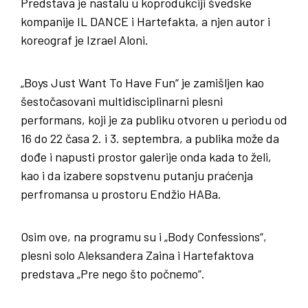
Predstava je nastalu u koprodukciji švedske
kompanije IL DANCE i Hartefakta, a njen autor i
koreograf je Izrael Aloni.
„Boys Just Want To Have Fun“ je zamišljen kao
šestočasovani multidisciplinarni plesni
performans, koji je za publiku otvoren u periodu od
16 do 22 časa 2. i 3. septembra, a publika može da
dođe i napusti prostor galerije onda kada to želi,
kao i da izabere sopstvenu putanju praćenja
perfromansa u prostoru Endžio HABa.
Osim ove, na programu su i „Body Confessions“,
plesni solo Aleksandera Zaina i Hartefaktova
predstava „Pre nego što počnemo“.