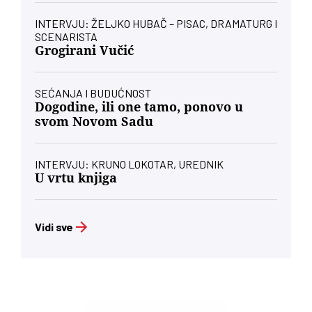
INTERVJU: ŽELJKO HUBAČ – PISAC, DRAMATURG I
SCENARISTA
Grogirani Vučić
SEĆANJA I BUDUĆNOST
Dogodine, ili one tamo, ponovo u
svom Novom Sadu
INTERVJU: KRUNO LOKOTAR, UREDNIK
U vrtu knjiga
Vidi sve