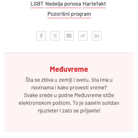
LGBT
Nedelja ponosa
Hartefakt
Pozorišni program
Međuvreme
Šta se zbiva u zemlji i svetu, šta ima u
novinama i kako provesti vreme?
Svake srede u podne
Međuvreme
stiže
elektronskom poštom. To je sasvim solidan
njuzleter i zato se prijavite!