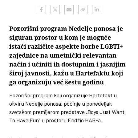
Pozorišni program Nedelje ponosa je
siguran prostor u kom je moguće
istaći različite aspekte borbe LGBTI+
zajednice na umetnički relevantan
način i učiniti ih dostupnim i jasnijim
široj javnosti, kažu u Hartefaktu koji
ga organizuju već šestu godinu
Pozorišni program koji organizuje Hartefakt u
okviru Nedelje ponosa, počinje u ponedeljak
svetskom premijerom predstave „Boys Just Want
To Have Fun“ u prostoru Endžio HAB-a.