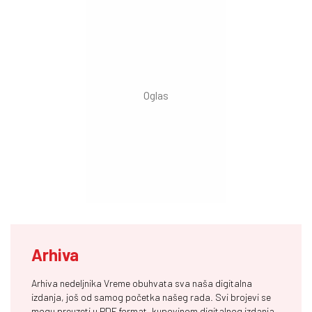
Arhiva
Arhiva nedeljnika Vreme obuhvata sva naša digitalna
izdanja, još od samog početka našeg rada. Svi brojevi se
mogu preuzeti u PDF format, kupovinom digitalnog izdanja,