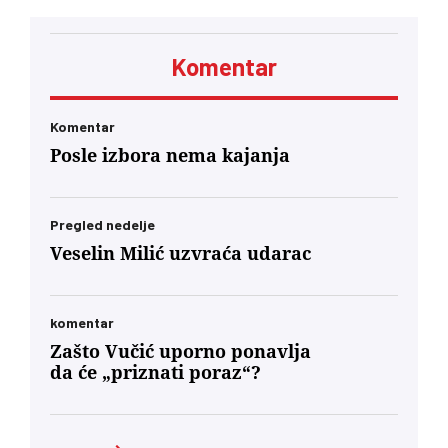
Lompar
Komentar
Komentar
Posle izbora nema kajanja
Pregled nedelje
Veselin Milić uzvraća udarac
komentar
Zašto Vučić uporno ponavlja
da će „priznati poraz“?