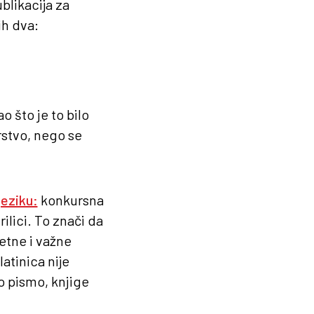
blikacija za
ih dva:
o što je to bilo
rstvo, nego se
jeziku:
konkursna
ilici. To znači da
tetne i važne
latinica nije
o pismo, knjige