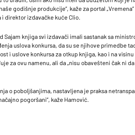
 naše godišnje produkcije“, kaže za portal „Vremena
i direktor izdavačke kuće Clio.
 Sajam knjiga svi izdavači imali sastanak sa minis
ja uslova konkursa, da su se njihove primedbe tad
st i uslove konkursa za otkup knjiga, kao i na visin
je za ovu namenu, ali da „nisu obavešteni čak ni da l
ja o poboljšanjima, nastavljena je praksa netranspa
značajno pogoršani“, kaže Hamović.