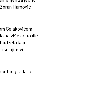
“ Zoran Hamović
trom Selakovićem
a najviše odnosile
u budžeta koju
i su njihovi
rentnog rada, a