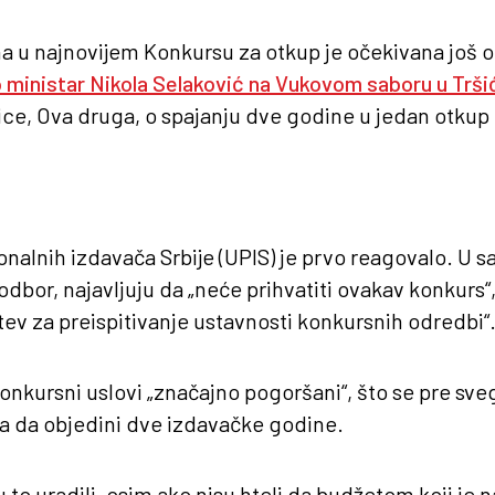
 u najnovijem Konkursu za otkup je očekivana još od
 ministar Nikola Selaković na Vukovom saboru u Trši
lice, Ova druga, o spajanju dve godine u jedan otkup k
nalnih izdavača Srbije (UPIS) je prvo reagovalo. U s
odbor, najavljuju da „neće prihvatiti ovakav konkurs“
ev za preispitivanje ustavnosti konkursnih odredbi“
onkursni uslovi „značajno pogoršani“, što se pre sve
va da objedini dve izdavačke godine.
su to uradili, osim ako nisu hteli da budžetom koji je