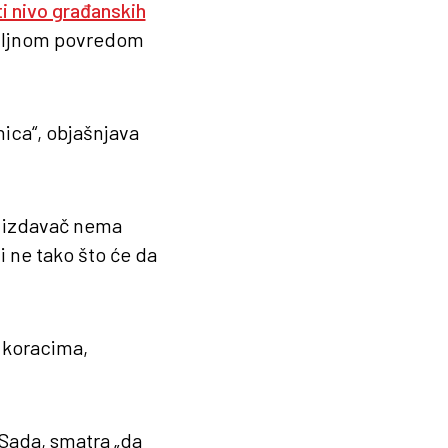
 nivo građanskih
biljnom povredom
inica“, objašnjava
n izdavač nema
i ne tako što će da
m koracima,
 Sada, smatra „da