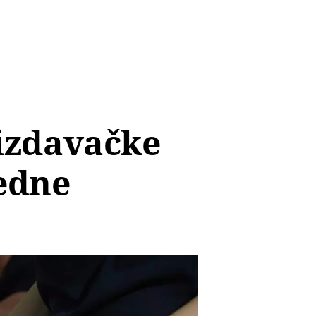
 izdavačke
jedne