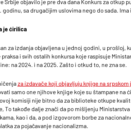
re Srbije objavilo je pre dva dana Konkurs za otkup pu
. godinu, sa drugačijim uslovima nego do sada. Ima 
 je ćirilica
an za izdanja objavljena u jednoj godini, u prošloj, ka
 praksa i svih ostalih konkursa koje raspisuje Minista
ne: na 2024. i na 2025. Zašto i otkud to, ne zna se.
ničenja
za izdavače koji objavljuju knjige na srpskom 
vati samo one njihove knjige koje su štampane na ćir
ovoj komisiji nije bitno da za biblioteke otkupe kvali
ne, To takođe dalje znači da po mišljenju Ministarstva 
ekama, kao i da, a pod izgovorom borbe za nacionaln
alatka za pojačavanje nacionalizma.