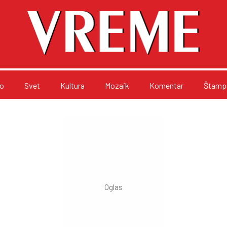
o
Svet
Kultura
Mozaik
Komentar
Štampa