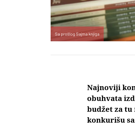
Sa prošlog Sajma knjiga
Najnoviji ko
obuhvata izda
budžet za tu
konkurišu sam