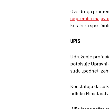
Ova druga promena
septembru najavio
korala za spas ćiri
UPIS
Udruženje profesio
potpisuje Upravni 
sudu „podneti zaht
Konstatuju da su k
odluku Ministarst
„Nije jasno zašto 