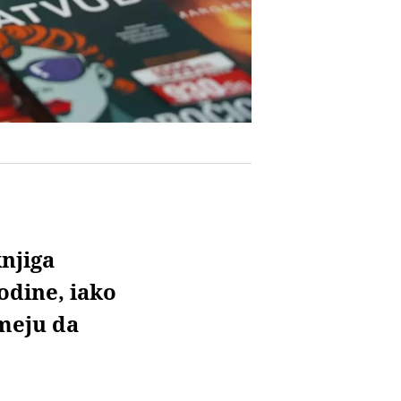
njiga
odine, iako
meju da