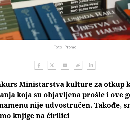
Foto: Promo
nkurs Ministarstva kulture za otkup k
nja koja su objavljena prošle i ove g
 namenu nije udvostručen. Takođe, s
o knjige na ćirilici