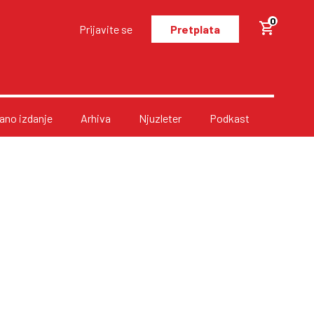
0
Prijavite se
Pretplata
no izdanje
Arhiva
Njuzleter
Podkast