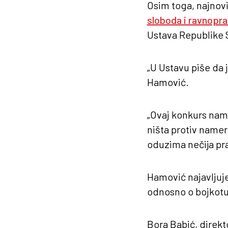
Osim toga, najnovi
sloboda i ravnopr
Ustava Republike S
„U Ustavu piše da j
Hamović.
„Ovaj konkurs nam
ništa protiv namer
oduzima nečija prav
Hamović najavljuje
odnosno o bojkotu
Bora Babić, direkt