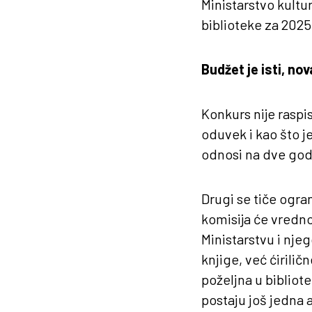
Ministarstvo kultu
biblioteke za 2025
Budžet je isti, nova
Konkurs nije raspis
oduvek i kao što je
odnosi na dve godi
Drugi se tiče ogra
komisija će vredno
Ministarstvu i njeg
knjige, već ćirilič
poželjna u bibliot
postaju još jedna 