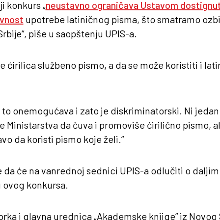
ji konkurs „
neustavno ograničava Ustavom dostignuti
avnost
upotrebe latiničnog pisma, što smatramo oz
rbije“, piše u saopštenju UPIS-a.
e ćirilica službeno pismo, a da se može koristiti i lat
 to onemogućava i zato je diskriminatorski. Ni jeda
e Ministarstva da čuva i promoviše ćirilično pismo, al
o da koristi pismo koje želi.“
 da će na vanrednoj sednici UPIS-a odlučiti o dalji
 ovog konkursa.
orka i glavna urednica „Akademske knjige“ iz Novog