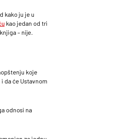
 kako ju je u
ću
kao jedan od tri
njiga – nije.
aopštenju koje
, i da će Ustavnom
.
ga odnosi na
 namenjen za jednu