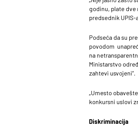
godinu, plate dve
predsednik UPIS-a 
Podseća da su pred
povodom unapređen
na netransparentno
Ministarstvo određu
zahtevi usvojeni“.
„Umesto obavešten
konkursni uslovi 
Diskriminacija