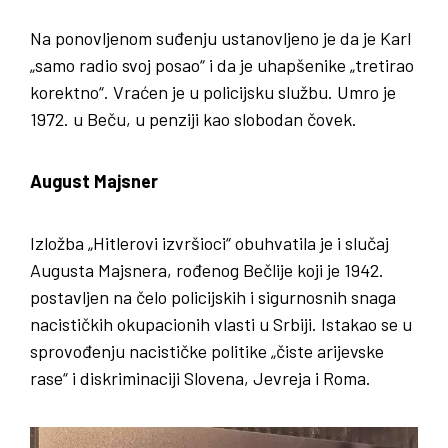
Na ponovljenom suđenju ustanovljeno je da je Karl
„samo radio svoj posao“ i da je uhapšenike „tretirao
korektno“. Vraćen je u policijsku službu. Umro je
1972. u Beču, u penziji kao slobodan čovek.
August Majsner
Izložba „Hitlerovi izvršioci“ obuhvatila je i slučaj
Augusta Majsnera, rođenog Bečlije koji je 1942.
postavljen na čelo policijskih i sigurnosnih snaga
nacističkih okupacionih vlasti u Srbiji. Istakao se u
sprovođenju nacističke politike „čiste arijevske
rase“ i diskriminaciji Slovena, Jevreja i Roma.