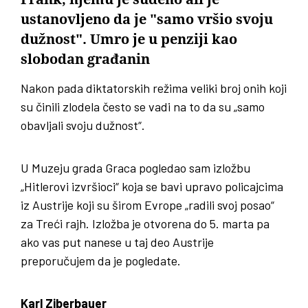
ustanovljeno da je "samo vršio svoju
dužnost". Umro je u penziji kao
slobodan građanin
Nakon pada diktatorskih režima veliki broj onih koji
su činili zlodela često se vadi na to da su „samo
obavljali svoju dužnost“.
U Muzeju grada Graca pogledao sam izložbu
„Hitlerovi izvršioci“ koja se bavi upravo policajcima
iz Austrije koji su širom Evrope „radili svoj posao“
za Treći rajh. Izložba je otvorena do 5. marta pa
ako vas put nanese u taj deo Austrije
preporučujem da je pogledate.
Karl Ziberbauer