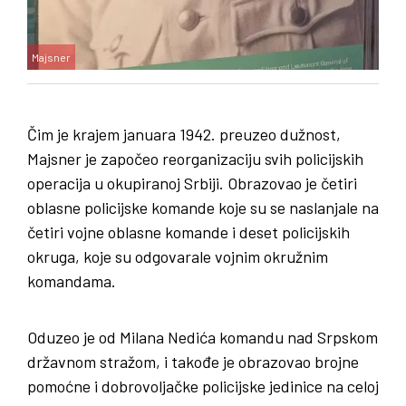
Majsner
Čim je krajem januara 1942. preuzeo dužnost,
Majsner je započeo reorganizaciju svih policijskih
operacija u okupiranoj Srbiji. Obrazovao je četiri
oblasne policijske komande koje su se naslanjale na
četiri vojne oblasne komande i deset policijskih
okruga, koje su odgovarale vojnim okružnim
komandama.
Oduzeo je od Milana Nedića komandu nad Srpskom
državnom stražom, i takođe je obrazovao brojne
pomoćne i dobrovoljačke policijske jedinice na celoj