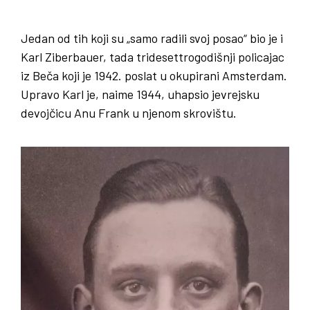
Jedan od tih koji su „samo radili svoj posao“ bio je i
Karl Ziberbauer, tada tridesettrogodišnji policajac
iz Beča koji je 1942. poslat u okupirani Amsterdam.
Upravo Karl je, naime 1944, uhapsio jevrejsku
devojčicu Anu Frank u njenom skrovištu.