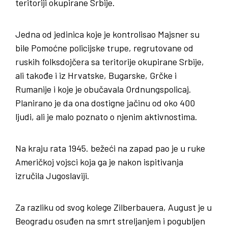
teritoriji okupirane Srbije.
Jedna od jedinica koje je kontrolisao Majsner su
bile Pomoćne policijske trupe, regrutovane od
ruskih folksdojčera sa teritorije okupirane Srbije,
ali takođe i iz Hrvatske, Bugarske, Grčke i
Rumanije i koje je obučavala Ordnungspolicaj.
Planirano je da ona dostigne jačinu od oko 400
ljudi, ali je malo poznato o njenim aktivnostima.
Na kraju rata 1945. bežeći na zapad pao je u ruke
Američkoj vojsci koja ga je nakon ispitivanja
izručila Jugoslaviji.
Za razliku od svog kolege Zilberbauera, August je u
Beogradu osuđen na smrt streljanjem i pogubljen