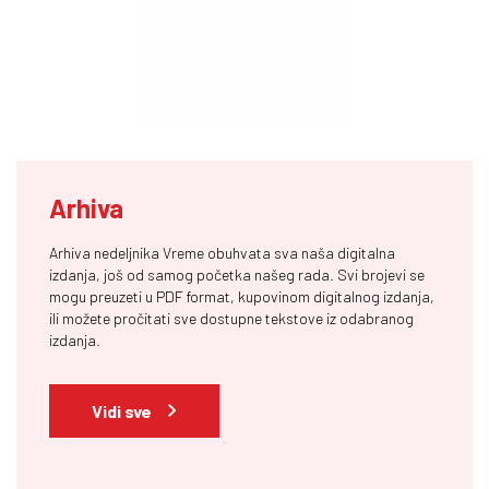
Arhiva
Arhiva nedeljnika Vreme obuhvata sva naša digitalna
izdanja, još od samog početka našeg rada. Svi brojevi se
mogu preuzeti u PDF format, kupovinom digitalnog izdanja,
ili možete pročitati sve dostupne tekstove iz odabranog
izdanja.
Vidi sve