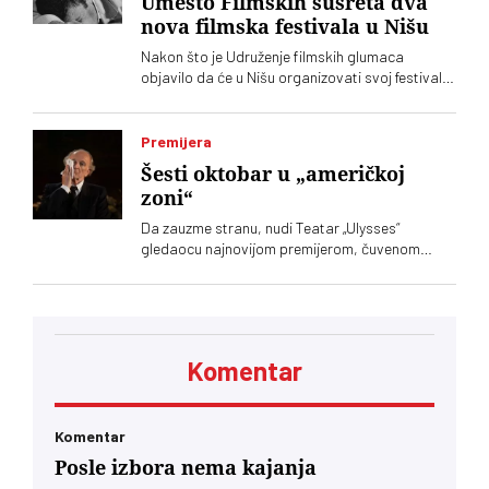
Umesto Filmskih susreta dva
nova filmska festivala u Nišu
Nakon što je Udruženje filmskih glumaca
objavilo da će u Nišu organizovati svoj festival,
Grad Niš je ubrzao pripreme drugog festivala.
Izgleda da će oba biti u istom terminu
Premijera
Šesti oktobar u „američkoj
zoni“
Da zauzme stranu, nudi Teatar „Ulysses“
gledaocu najnovijom premijerom, čuvenom
dramom Ronalda Harvuda „Na čijoj strani“ u
režiji Lenke Udovički. Glume Svetozar Cvetković
i Ozren Grabarić
Komentar
Komentar
Posle izbora nema kajanja