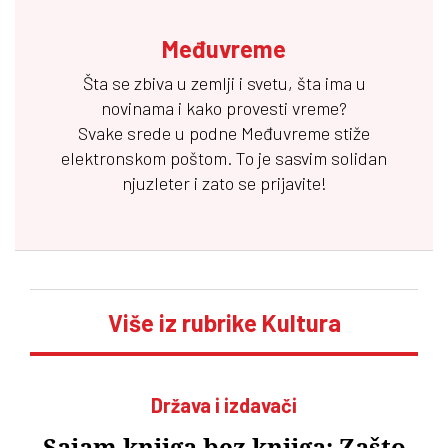
Međuvreme
Šta se zbiva u zemlji i svetu, šta ima u
novinama i kako provesti vreme?
Svake srede u podne
Međuvreme
stiže
elektronskom poštom. To je sasvim solidan
njuzleter i zato se prijavite!
Više iz rubrike Kultura
Država i izdavači
Sajam knjiga bez knjiga: Zašto