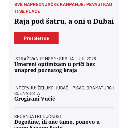
SVE NAPREDNJAČKE KAMPANJE: PEVAJ I KAD
TI SE PLAČE
Raja pod šatru, a oni u Dubai
Pretplati se
ISTRAŽIVANJE NSPM: SRBIJA – JUL 2026.
Umereni optimizam u priči bez
unapred poznatog kraja
INTERVJU: ŽELJKO HUBAČ – PISAC, DRAMATURG I
SCENARISTA
Grogirani Vučić
SEĆANJA I BUDUĆNOST
Dogodine, ili one tamo, ponovo u
svom Novom Sadu