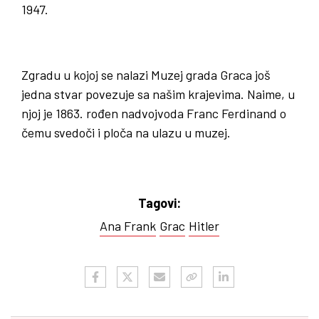
1947.
Zgradu u kojoj se nalazi Muzej grada Graca još
jedna stvar povezuje sa našim krajevima. Naime, u
njoj je 1863. rođen nadvojvoda Franc Ferdinand o
čemu svedoči i ploča na ulazu u muzej.
Tagovi:
Ana Frank
Grac
Hitler