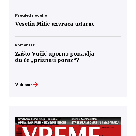
Pregled nedelje
Veselin Milić uzvraća udarac
komentar
Zašto Vučić uporno ponavlja
da će „priznati poraz“?
Vidi sve