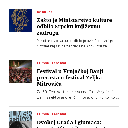
Konkursi
Zašto je Ministarstvo kulture
odbilo Srpsku književnu
zadrugu
Ministarstvo kulture odbilo je svih šest knjiga
Srpske književne zadruge na konkursu za
kapitalna dela, što se još nikad nije desilo.
Podsetimo da je predsednik SKZ profesor Milo
Lompar
Filmski festival
Festival u Vrnjačkoj Banji
prerasta u festival Željka
Mitrovića
Za 50. Festival filmskih scenarija u Vrnjačkoj
Banji selektovano je 13 filmova, onoliko koliko ih
je i prijavljeno. Među njima, kao i prošle godine,
dominiraju filmovi Željka Mitrovića
Filmski festivali
Dvoboj Grada i glumaca: