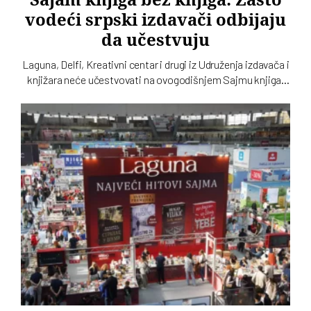
vodeći srpski izdavači odbijaju
da učestvuju
Laguna, Delfi, Kreativni centar i drugi iz Udruženja izdavača i
knjižara neće učestvovati na ovogodišnjem Sajmu knjiga.
Takvu odluku su još prošle godine doneli Clio, Arhipelag,
Geopopetika i drugi iz Udruženja profesionalnih izdavača