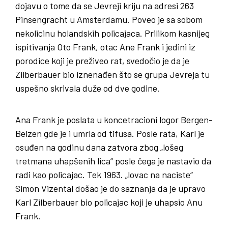
dojavu o tome da se Jevreji kriju na adresi 263
Pinsengracht u Amsterdamu. Poveo je sa sobom
nekolicinu holandskih policajaca. Prilikom kasnijeg
ispitivanja Oto Frank, otac Ane Frank i jedini iz
porodice koji je preživeo rat, svedočio je da je
Zilberbauer bio iznenađen što se grupa Jevreja tu
uspešno skrivala duže od dve godine.
Ana Frank je poslata u koncetracioni logor Bergen-
Belzen gde je i umrla od tifusa. Posle rata, Karl je
osuđen na godinu dana zatvora zbog „lošeg
tretmana uhapšenih lica“ posle čega je nastavio da
radi kao policajac. Tek 1963. „lovac na naciste“
Simon Vizental došao je do saznanja da je upravo
Karl Zilberbauer bio policajac koji je uhapsio Anu
Frank.