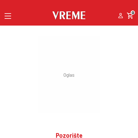
0
Pozorište