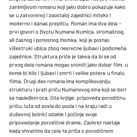
zanimljivom romanu koji jako dobro pokazuje kako
se u zatvorenoj i zaostaloj zajednici mitsko i
moderno i danas prepliću. Roman ima dva dela –
prvi govori o životu Numana Numića, siromašnog,
ali časnog i ponosnog momka, koji je postao
višestruki ubica zbog nesrećne ljubavi i podsmeha
zajednice. Struktura priče je takva da bi se od
prvog dela romana mogao snimiti jako dobar film, u
kome bi bilo i ljubavi i smrti i velike potere u finalu
filma. Drugi deo romana ima komplikovaniju
strukturu i prati priču Numanovog sina koji se bori
sa nasleđem oca, čita knjige, pripoveda porodičnu
priču, luta od posla do posla i na kraju radi u
duševnoj bolnici odakle i počinje svoje
pripovedanje porodične drame. Zaokret nastaje
kada shvatimo da cela ta priča o porodičnom