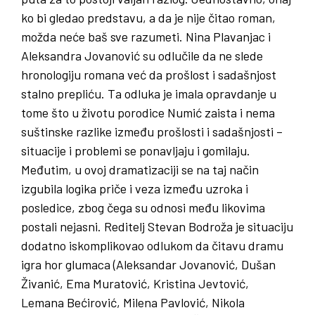
ko bi gledao predstavu, a da je nije čitao roman,
možda neće baš sve razumeti. Nina Plavanjac i
Aleksandra Jovanović su odlučile da ne slede
hronologiju romana već da prošlost i sadašnjost
stalno prepliću. Ta odluka je imala opravdanje u
tome što u životu porodice Numić zaista i nema
suštinske razlike između prošlosti i sadašnjosti –
situacije i problemi se ponavljaju i gomilaju.
Međutim, u ovoj dramatizaciji se na taj način
izgubila logika priče i veza između uzroka i
posledice, zbog čega su odnosi među likovima
postali nejasni. Reditelj Stevan Bodroža je situaciju
dodatno iskomplikovao odlukom da čitavu dramu
igra hor glumaca (Aleksandar Jovanović, Dušan
Živanić, Ema Muratović, Kristina Jevtović,
Lemana Bećirović, Milena Pavlović, Nikola