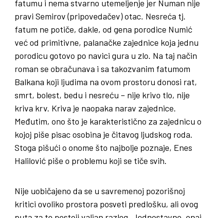
fatumu i nema stvarno utemeljenje jer Numan nije
pravi Semirov (pripovedačev) otac. Nesreća tj.
fatum ne potiče, dakle, od gena porodice Numić
već od primitivne, palanačke zajednice koja jednu
porodicu gotovo po navici gura u zlo. Na taj način
roman se obračunava i sa takozvanim fatumom
Balkana koji ljudima na ovom prostoru donosi rat,
smrt, bolest, bedu i nesreću – nije krivo tlo, nije
kriva krv. Kriva je naopaka narav zajednice.
Međutim, ono što je karakteristično za zajednicu o
kojoj piše pisac osobina je čitavog ljudskog roda.
Stoga pišući o onome što najbolje poznaje, Enes
Halilović piše o problemu koji se tiče svih.
Nije uobičajeno da se u savremenoj pozorišnoj
kritici ovoliko prostora posveti predlošku, ali ovog
puta za to postoji valjan razlog. Jednostavno, onaj