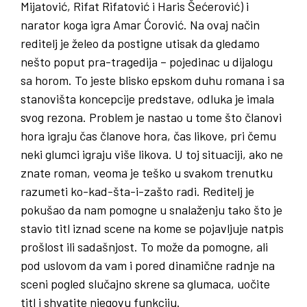
Mijatović, Rifat Rifatović i Haris Šećerović) i
narator koga igra Amar Ćorović. Na ovaj način
reditelj je želeo da postigne utisak da gledamo
nešto poput pra-tragedija – pojedinac u dijalogu
sa horom. To jeste blisko epskom duhu romana i sa
stanovišta koncepcije predstave, odluka je imala
svog rezona. Problem je nastao u tome što članovi
hora igraju čas članove hora, čas likove, pri čemu
neki glumci igraju više likova. U toj situaciji, ako ne
znate roman, veoma je teško u svakom trenutku
razumeti ko-kad-šta-i-zašto radi. Reditelj je
pokušao da nam pomogne u snalaženju tako što je
stavio titl iznad scene na kome se pojavljuje natpis
prošlost ili sadašnjost. To može da pomogne, ali
pod uslovom da vam i pored dinamične radnje na
sceni pogled slučajno skrene sa glumaca, uočite
titl i shvatite njegovu funkciju.