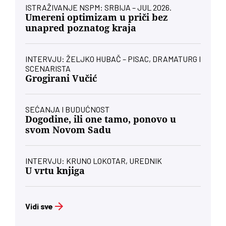
ISTRAŽIVANJE NSPM: SRBIJA – JUL 2026.
Umereni optimizam u priči bez
unapred poznatog kraja
INTERVJU: ŽELJKO HUBAČ – PISAC, DRAMATURG I
SCENARISTA
Grogirani Vučić
SEĆANJA I BUDUĆNOST
Dogodine, ili one tamo, ponovo u
svom Novom Sadu
INTERVJU: KRUNO LOKOTAR, UREDNIK
U vrtu knjiga
Vidi sve