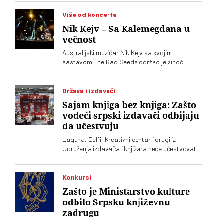
Crnogorsko ministarstvo kulture
Više od koncerta
Nik Kejv – Sa Kalemegdana u
večnost
Australijski muzičar Nik Kejv sa svojim
sastavom The Bad Seeds održao je sinoć
koncert na prostoru Donjeg grada Beogradske
tvrđave, u okviru evropske letnje turneje
Država i izdavači
Sajam knjiga bez knjiga: Zašto
vodeći srpski izdavači odbijaju
da učestvuju
Laguna, Delfi, Kreativni centar i drugi iz
Udruženja izdavača i knjižara neće učestvovati
na ovogodišnjem Sajmu knjiga. Takvu odluku su
još prošle godine doneli Clio, Arhipelag,
Geopopetika i drugi iz Udruženja profesionalnih
Konkursi
izdavača
Zašto je Ministarstvo kulture
odbilo Srpsku književnu
zadrugu