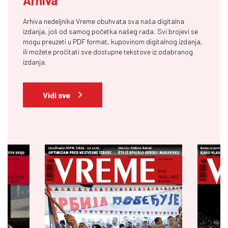
Arhiva
Arhiva nedeljnika Vreme obuhvata sva naša digitalna
izdanja, još od samog početka našeg rada. Svi brojevi se
mogu preuzeti u PDF format, kupovinom digitalnog izdanja,
ili možete pročitati sve dostupne tekstove iz odabranog
izdanja.
Vidi sve