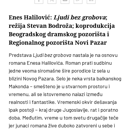
Enes Halilović:
Ljudi bez grobova
;
režija Stevan Bodroža; koprodukcija
Beogradskog dramskog pozorišta i
Regionalnog pozorišta Novi Pazar
Predstava
Ljudi bez grobova
nastala je na osnovu
romana Enesa Halilovića. Roman prati sudbinu
jedne veoma siromašne šire porodice iz sela u
blizini Novog Pazara. Selo je neka vrsta balkanskog
Makonda – smešteno je u stvarnom prostoru i
vremenu, ali se istovremeno nalazi između
realnosti i fantastike. Vremenski okvir dešavanja
ipak postoji – kraj druge Jugoslavije, rat i poratno
doba. Međutim, vreme u tom svetu drugačije teče
jer junaci romana žive duboko zatvoreni u sebe i