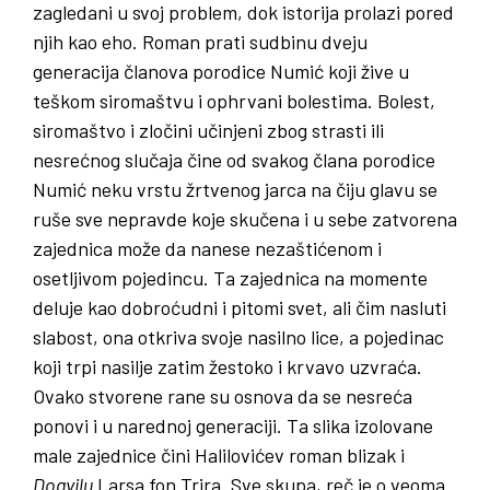
zagledani u svoj problem, dok istorija prolazi pored
njih kao eho. Roman prati sudbinu dveju
generacija članova porodice Numić koji žive u
teškom siromaštvu i ophrvani bolestima. Bolest,
siromaštvo i zločini učinjeni zbog strasti ili
nesrećnog slučaja čine od svakog člana porodice
Numić neku vrstu žrtvenog jarca na čiju glavu se
ruše sve nepravde koje skučena i u sebe zatvorena
zajednica može da nanese nezaštićenom i
osetljivom pojedincu. Ta zajednica na momente
deluje kao dobroćudni i pitomi svet, ali čim nasluti
slabost, ona otkriva svoje nasilno lice, a pojedinac
koji trpi nasilje zatim žestoko i krvavo uzvraća.
Ovako stvorene rane su osnova da se nesreća
ponovi i u narednoj generaciji. Ta slika izolovane
male zajednice čini Halilovićev roman blizak i
Dogvilu
Larsa fon Trira. Sve skupa, reč je o veoma