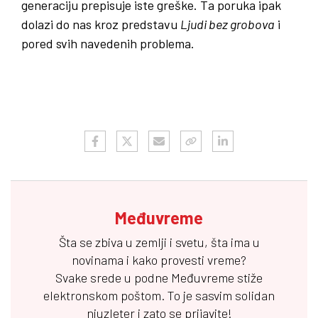
generaciju prepisuje iste greške. Ta poruka ipak
dolazi do nas kroz predstavu
Ljudi bez grobova
i
pored svih navedenih problema.
Međuvreme
Šta se zbiva u zemlji i svetu, šta ima u
novinama i kako provesti vreme?
Svake srede u podne
Međuvreme
stiže
elektronskom poštom. To je sasvim solidan
njuzleter i zato se prijavite!