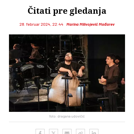
Čitati pre gledanja
28. februar 2024, 22:44
Marina Milivojević Mađarev
foto: dragana udovičić