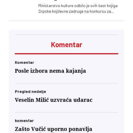
Ministarstvo kulture odbilo je svih šest knjiga
Srpske književne zadruge na konkursu za
kapitalna dela, što se još nikad nije desilo.
Podsetimo da je predsednik SKZ profesor Milo
Lompar
Komentar
Komentar
Posle izbora nema kajanja
Pregled nedelje
Veselin Milić uzvraća udarac
komentar
Zašto Vučić uporno ponavlja