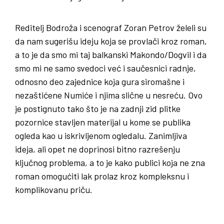
Reditelj Bodroža i scenograf Zoran Petrov želeli su
da nam sugerišu ideju koja se provlači kroz roman,
a to je da smo mi taj balkanski Makondo/Dogvil i da
smo mi ne samo svedoci već i saučesnici radnje,
odnosno deo zajednice koja gura siromašne i
nezaštićene Numiće i njima slične u nesreću. Ovo
je postignuto tako što je na zadnji zid plitke
pozornice stavljen materijal u kome se publika
ogleda kao u iskrivljenom ogledalu. Zanimljiva
ideja, ali opet ne doprinosi bitno razrešenju
ključnog problema, a to je kako publici koja ne zna
roman omogućiti lak prolaz kroz kompleksnu i
komplikovanu priču.