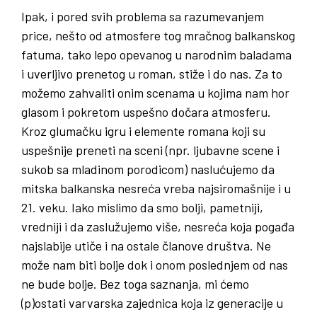
Ipak, i pored svih problema sa razumevanjem
price, nešto od atmosfere tog mračnog balkanskog
fatuma, tako lepo opevanog u narodnim baladama
i uverljivo prenetog u roman, stiže i do nas. Za to
možemo zahvaliti onim scenama u kojima nam hor
glasom i pokretom uspešno dočara atmosferu.
Kroz glumačku igru i elemente romana koji su
uspešnije preneti na sceni (npr. ljubavne scene i
sukob sa mladinom porodicom) naslućujemo da
mitska balkanska nesreća vreba najsiromašnije i u
21. veku. Iako mislimo da smo bolji, pametniji,
vredniji i da zaslužujemo više, nesreća koja pogađa
najslabije utiče i na ostale članove društva. Ne
može nam biti bolje dok i onom poslednjem od nas
ne bude bolje. Bez toga saznanja, mi ćemo
(p)ostati varvarska zajednica koja iz generacije u