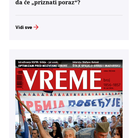
da će „priznati poraz“?
Vidi sve