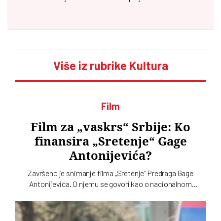
Više iz rubrike Kultura
Film
Film za „vaskrs“ Srbije: Ko
finansira „Sretenje“ Gage
Antonijevića?
Završeno je snimanje filma „Sretenje“ Predraga Gage
Antonijevića. O njemu se govori kao o nacionalnom
projektu. Odnedavno se kao njegov producent pojavila
kompanija m:tel iz Republike Srpske