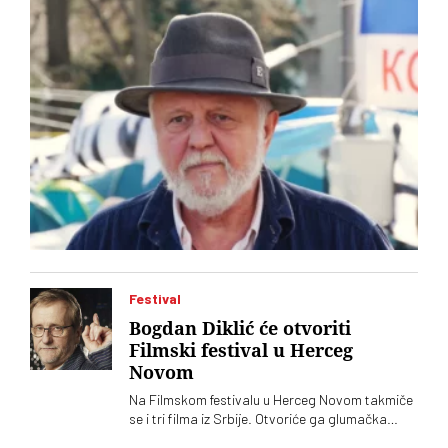
Festival
Bogdan Diklić će otvoriti
Filmski festival u Herceg
Novom
Na Filmskom festivalu u Herceg Novom takmiče
se i tri filma iz Srbije. Otvoriće ga glumačka
legenda Bogdan Diklić. Pokriovitelj festivala je