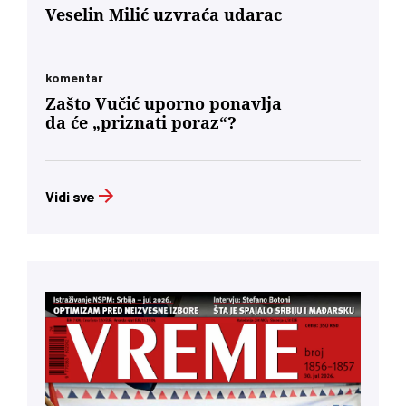
Veselin Milić uzvraća udarac
komentar
Zašto Vučić uporno ponavlja
da će „priznati poraz“?
Vidi sve