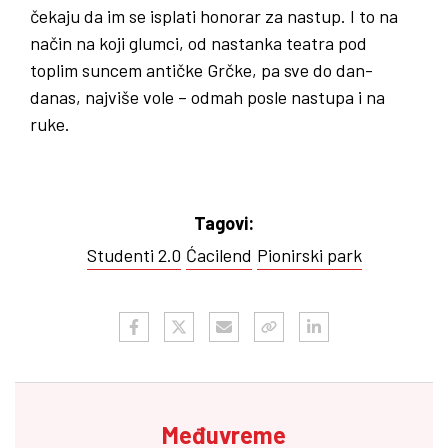
čekaju da im se isplati honorar za nastup. I to na
način na koji glumci, od nastanka teatra pod
toplim suncem antičke Grčke, pa sve do dan-
danas, najviše vole – odmah posle nastupa i na
ruke.
Tagovi:
Studenti 2.0
Ćacilend
Pionirski park
Međuvreme