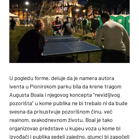
U pogledu forme, deluje da je namera autora
iventa u Pionirskom parku bila da krene tragom
Augusta Boala i njegovog koncepta “nevidljivog
pozorišta” u kome publika ne bi trebalo ni da bude
svesna da prisustvuje pozorišnom činu, već
realnom, svakodnevnom životu. Boal je tako
organizovao predstave u kupeu voza u kome bi
izvođači i publika sedeli zajedno, glumci bi započeli