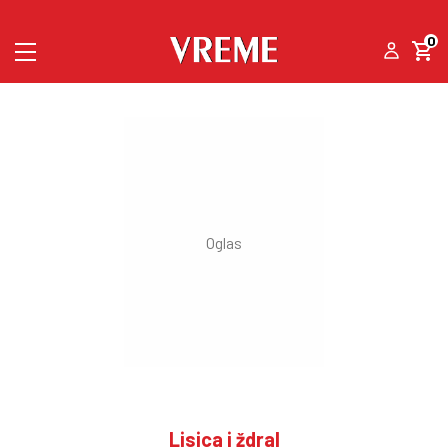
0
Lisica i ždral