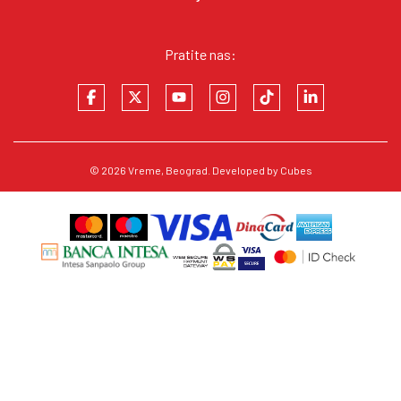
Pratite nas:
© 2026
Vreme
, Beograd. Developed by
Cubes