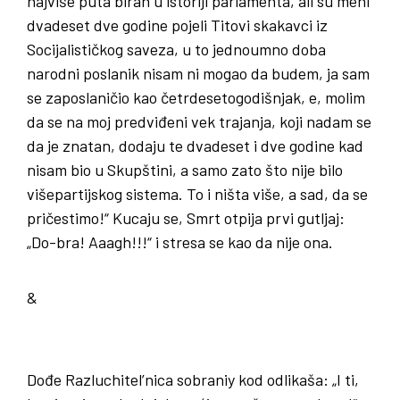
najviše puta biran u istoriji parlamenta, ali su meni
dvadeset dve godine pojeli Titovi skakavci iz
Socijalističkog saveza, u to jednoumno doba
narodni poslanik nisam ni mogao da budem, ja sam
se zaposlaničio kao četrdesetogodišnjak, e, molim
da se na moj predviđeni vek trajanja, koji nadam se
da je znatan, dodaju te dvadeset i dve godine kad
nisam bio u Skupštini, a samo zato što nije bilo
višepartijskog sistema. To i ništa više, a sad, da se
pričestimo!“ Kucaju se, Smrt otpija prvi gutljaj:
„Do-bra! Aaagh!!!“ i stresa se kao da nije ona.
&
Dođe Razluchitel’nica sobraniy kod odlikaša: „I ti,