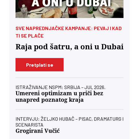
SVE NAPREDNJAČKE KAMPANJE: PEVAJ I KAD
TI SE PLAČE
Raja pod šatru, a oni u Dubai
Pretplati se
ISTRAŽIVANJE NSPM: SRBIJA – JUL 2026.
Umereni optimizam u priči bez
unapred poznatog kraja
INTERVJU: ŽELJKO HUBAČ – PISAC, DRAMATURG I
SCENARISTA
Grogirani Vučić