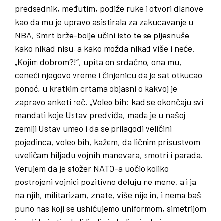
predsednik, međutim, podiže ruke i otvori dlanove
kao da mu je upravo asistirala za zakucavanje u
NBA, Smrt brže-bolje učini isto te se pljesnuše
kako nikad nisu, a kako možda nikad više i neće.
„Kojim dobrom?!“, upita on srdačno, ona mu,
ceneći njegovo vreme i činjenicu da je sat otkucao
ponoć, u kratkim crtama objasni o kakvoj je
zapravo anketi reč. „Voleo bih: kad se okončaju svi
mandati koje Ustav predviđa, mada je u našoj
zemlji Ustav umeo i da se prilagodi veličini
pojedinca, voleo bih, kažem, da ličnim prisustvom
uveličam hiljadu vojnih manevara, smotri i parada.
Verujem da je stožer NATO-a uočio koliko
postrojeni vojnici pozitivno deluju ne mene, a i ja
na njih, militarizam, znate, više nije in, i nema baš
puno nas koji se ushićujemo uniformom, simetrijom