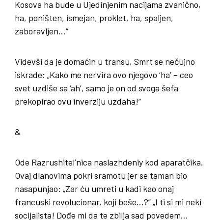
Kosova ha bude u Ujedinjenim nacijama zvanično,
ha, poništen, ismejan, proklet, ha, spaljen,
zaboravljen…“
Videvši da je domaćin u transu, Smrt se nečujno
iskrade: „Kako me nervira ovo njegovo ‘ha’ – ceo
svet uzdiše sa ‘ah’, samo je on od svoga šefa
prekopirao ovu inverziju uzdaha!“
&
Ode Razrushitel’nica naslazhdeniy kod aparatčika.
Ovaj dlanovima pokri sramotu jer se taman bio
nasapunjao: „Zar ću umreti u kadi kao onaj
francuski revolucionar, koji beše…?“ „I ti si mi neki
socijalista! Dođe mi da te zbilja sad povedem…