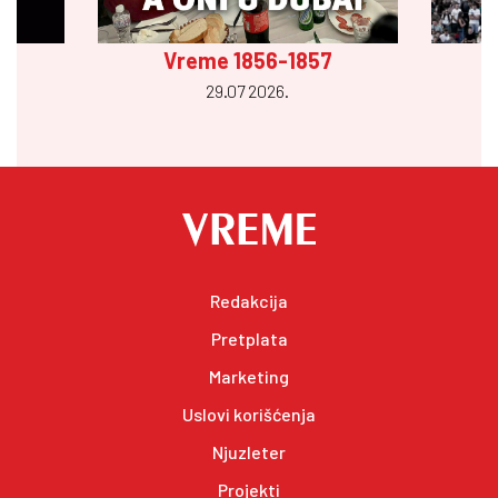
Vreme 1856-1857
29.07 2026.
Redakcija
Pretplata
Marketing
Uslovi korišćenja
Njuzleter
Projekti