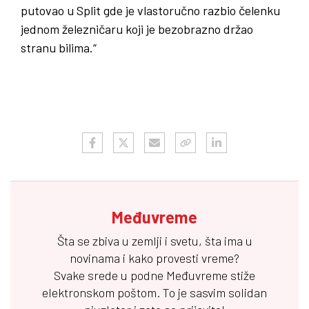
putovao u Split gde je vlastoručno razbio čelenku
jednom železničaru koji je bezobrazno držao
stranu bilima.“
Međuvreme
Šta se zbiva u zemlji i svetu, šta ima u
novinama i kako provesti vreme?
Svake srede u podne
Međuvreme
stiže
elektronskom poštom. To je sasvim solidan