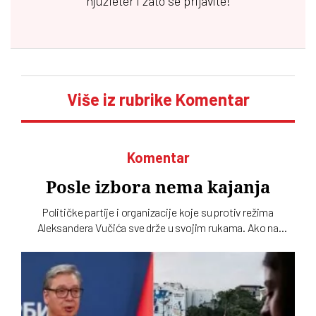
njuzleter i zato se prijavite!
Više iz rubrike Komentar
Komentar
Posle izbora nema kajanja
Političke partije i organizacije koje su protiv režima
Aleksandera Vučića sve drže u svojim rukama. Ako na
izborima, kad god da budu bili, budu poražene, biće same
krive