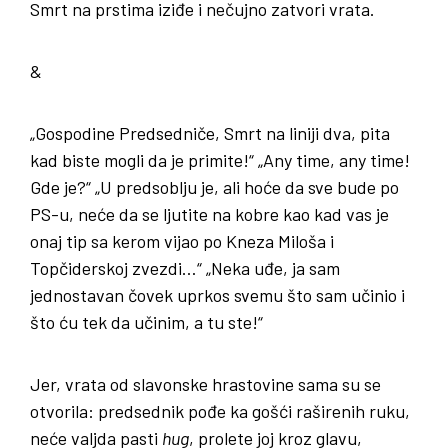
Smrt na prstima iziđe i nečujno zatvori vrata.
&
„Gospodine Predsedniče, Smrt na liniji dva, pita
kad biste mogli da je primite!“ „Any time, any time!
Gde je?“ „U predsoblju je, ali hoće da sve bude po
PS-u, neće da se ljutite na kobre kao kad vas je
onaj tip sa kerom vijao po Kneza Miloša i
Topčiderskoj zvezdi…“ „Neka uđe, ja sam
jednostavan čovek uprkos svemu što sam učinio i
što ću tek da učinim, a tu ste!“
Jer, vrata od slavonske hrastovine sama su se
otvorila: predsednik pođe ka gošći raširenih ruku,
neće valjda pasti
hug
, prolete joj kroz glavu,