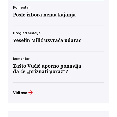
Komentar
Posle izbora nema kajanja
Pregled nedelje
Veselin Milić uzvraća udarac
komentar
Zašto Vučić uporno ponavlja
da će „priznati poraz“?
Vidi sve