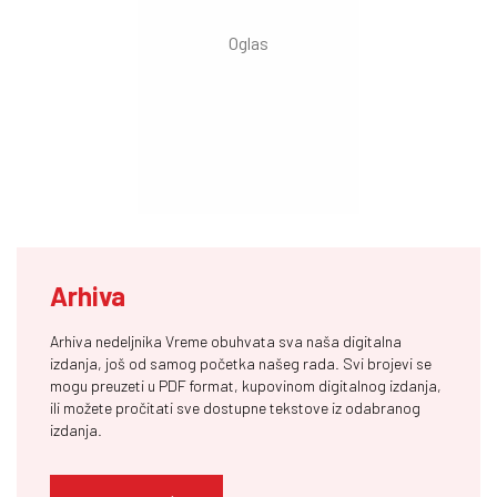
Arhiva
Arhiva nedeljnika Vreme obuhvata sva naša digitalna
izdanja, još od samog početka našeg rada. Svi brojevi se
mogu preuzeti u PDF format, kupovinom digitalnog izdanja,
ili možete pročitati sve dostupne tekstove iz odabranog
izdanja.