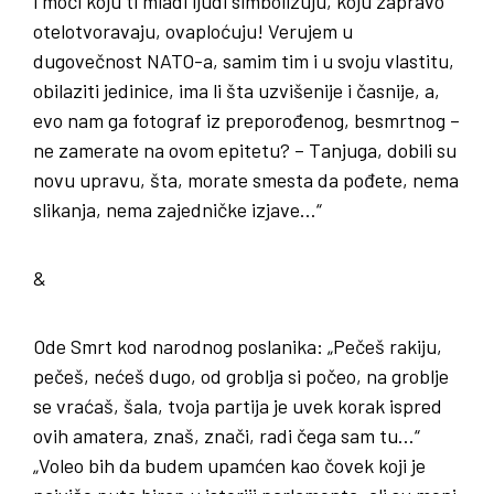
i moći koju ti mladi ljudi simbolizuju, koju zapravo
otelotvoravaju, ovaploćuju! Verujem u
dugovečnost NATO-a, samim tim i u svoju vlastitu,
obilaziti jedinice, ima li šta uzvišenije i časnije, a,
evo nam ga fotograf iz preporođenog, besmrtnog –
ne zamerate na ovom epitetu? – Tanjuga, dobili su
novu upravu, šta, morate smesta da pođete, nema
slikanja, nema zajedničke izjave…“
&
Ode Smrt kod narodnog poslanika: „Pečeš rakiju,
pečeš, nećeš dugo, od groblja si počeo, na groblje
se vraćaš, šala, tvoja partija je uvek korak ispred
ovih amatera, znaš, znači, radi čega sam tu…“
„Voleo bih da budem upamćen kao čovek koji je