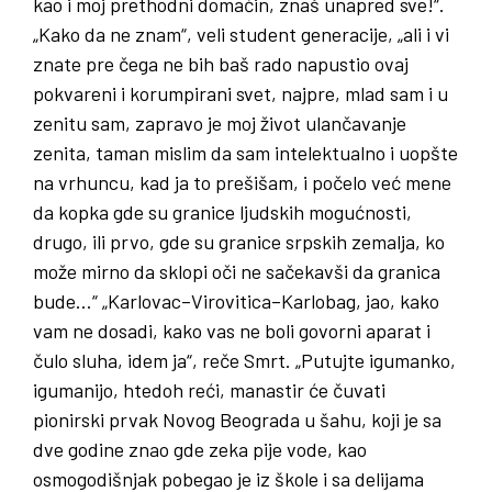
kao i moj prethodni domaćin, znaš unapred sve!“.
„Kako da ne znam“, veli student generacije, „ali i vi
znate pre čega ne bih baš rado napustio ovaj
pokvareni i korumpirani svet, najpre, mlad sam i u
zenitu sam, zapravo je moj život ulančavanje
zenita, taman mislim da sam intelektualno i uopšte
na vrhuncu, kad ja to prešišam, i počelo već mene
da kopka gde su granice ljudskih mogućnosti,
drugo, ili prvo, gde su granice srpskih zemalja, ko
može mirno da sklopi oči ne sačekavši da granica
bude…“ „Karlovac–Virovitica–Karlobag, jao, kako
vam ne dosadi, kako vas ne boli govorni aparat i
čulo sluha, idem ja“, reče Smrt. „Putujte igumanko,
igumanijo, htedoh reći, manastir će čuvati
pionirski prvak Novog Beograda u šahu, koji je sa
dve godine znao gde zeka pije vode, kao
osmogodišnjak pobegao je iz škole i sa delijama