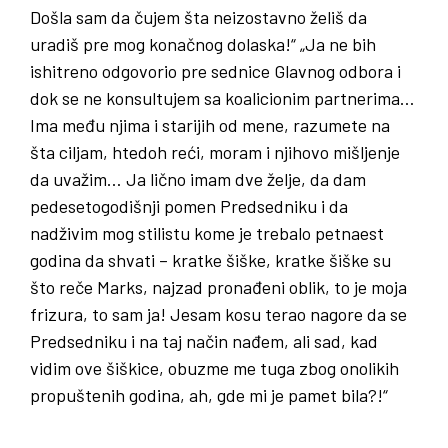
Došla sam da čujem šta neizostavno želiš da
uradiš pre mog konačnog dolaska!“ „Ja ne bih
ishitreno odgovorio pre sednice Glavnog odbora i
dok se ne konsultujem sa koalicionim partnerima…
Ima među njima i starijih od mene, razumete na
šta ciljam, htedoh reći, moram i njihovo mišljenje
da uvažim… Ja lično imam dve želje, da dam
pedesetogodišnji pomen Predsedniku i da
nadživim mog stilistu kome je trebalo petnaest
godina da shvati – kratke šiške, kratke šiške su
što reče Marks, najzad pronađeni oblik, to je moja
frizura, to sam ja! Jesam kosu terao nagore da se
Predsedniku i na taj način nađem, ali sad, kad
vidim ove šiškice, obuzme me tuga zbog onolikih
propuštenih godina, ah, gde mi je pamet bila?!“