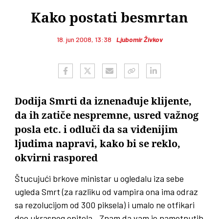
Kako postati besmrtan
18. jun 2008, 13:38
Ljubomir Živkov
Dodija Smrti da iznenađuje klijente,
da ih zatiče nespremne, usred važnog
posla etc. i odluči da sa viđenijim
ljudima napravi, kako bi se reklo,
okvirni raspored
Štucujući brkove ministar u ogledalu iza sebe
ugleda Smrt (za razliku od vampira ona ima odraz
sa rezolucijom od 300 piksela) i umalo ne otfikari
deo ukrasnog epitela. „Znam da vam je nametnutih