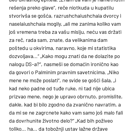
rešenja preko glave“, reče niotkuda u kupatilu
stvorivša se gošća, razrushchaiushchaia dvorcy i
naselaiushchaia mogily, „ali me zanima koliko vam
još vremena treba za vašu misiju, neću vas držati
za reč, rada sam, znate, da velikanima dam
poštedu u okvirima, naravno, koje mi statistika
dozvoljava…“ „Kako mogu znati da ne dolazite po
nalogu DS-a?“, nasmeši se domaćin ironično kao
da govori o Palminim pravnim savetnicima. „Niko
mene ne može poslati“, ne svide se gošći šala, „i
kad neko padne od tuđe ruke, ni tad nije ubica
prizvao mene, nego je upravo obrnuto, promislite,
dakle, kad bi bilo zgodno da zvanično navratim, a
da mi se ne zagrcnete kako vam samo još malo fali
da dovrhunite životno delo?“ „Kad bih poživeo
toliko… ha… da tobožnji ustav lažne države