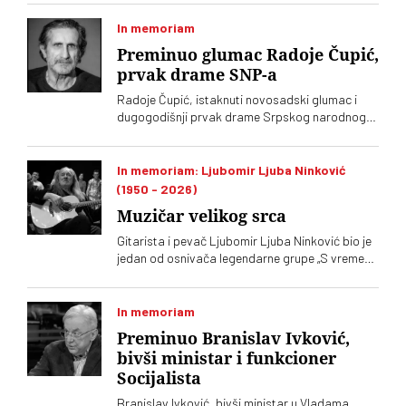
In memoriam
Preminuo glumac Radoje Čupić,
prvak drame SNP-a
Radoje Čupić, istaknuti novosadski glumac i
dugogodišnji prvak drame Srpskog narodnog
pozorišta, preminuo je u 68. godini, nakon
višedecenijske karijere u teatru, filmu i televiziji
In memoriam: Ljubomir Ljuba Ninković
(1950 - 2026)
Muzičar velikog srca
Gitarista i pevač Ljubomir Ljuba Ninković bio je
jedan od osnivača legendarne grupe „S vremena
na vreme”, najboljeg akustičarskog benda u
nekadašnoj Jugoslaviji
In memoriam
Preminuo Branislav Ivković,
bivši ministar i funkcioner
Socijalista
Branislav Ivković, bivši ministar u Vladama