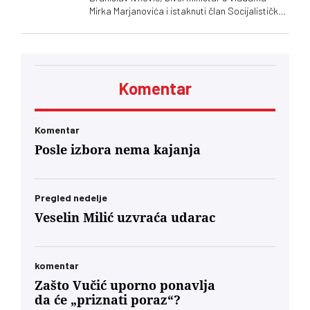
Mirka Marjanovića i istaknuti član Socijalističke
partije Srbije, preminuo je u 73. godini
Komentar
Komentar
Posle izbora nema kajanja
Pregled nedelje
Veselin Milić uzvraća udarac
komentar
Zašto Vučić uporno ponavlja
da će „priznati poraz“?