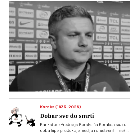
Koraks (1933-2026)
Dobar sve do smrti
Karikature Predraga Koraksića Koraksa su, i u
doba hiperprodukcije medija i društvenih mreža,
ostale presuda raznim likovima naših dana