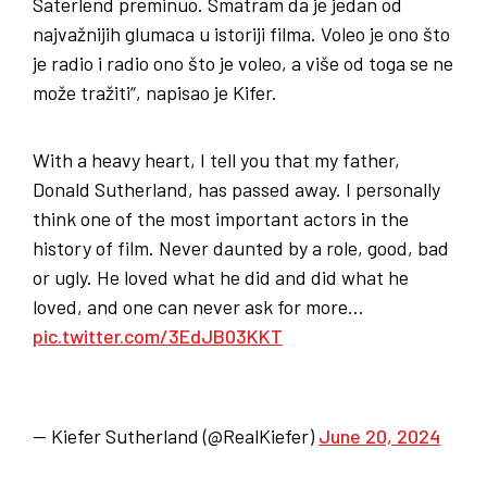
Saterlend preminuo. Smatram da je jedan od
najvažnijih glumaca u istoriji filma. Voleo je ono što
je radio i radio ono što je voleo, a više od toga se ne
može tražiti“, napisao je Kifer.
With a heavy heart, I tell you that my father,
Donald Sutherland, has passed away. I personally
think one of the most important actors in the
history of film. Never daunted by a role, good, bad
or ugly. He loved what he did and did what he
loved, and one can never ask for more…
pic.twitter.com/3EdJB03KKT
— Kiefer Sutherland (@RealKiefer)
June 20, 2024