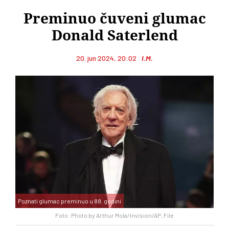
Preminuo čuveni glumac
Donald Saterlend
20. jun 2024, 20:02
I.M.
Poznati glumac preminuo u 88. godini
Foto: Photo by Arthur Mola/Invision/AP, File