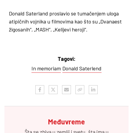
Donald Saterland proslavio se tumačenjem uloga
atipičnih vojnika u filmovima kao što su „Dvanaest
žigosanih“, „MASH“, „Kelijevi heroji“.
Tagovi:
In memoriam
Donald Saterlend
Međuvreme
Šta se zbiva u zemlji i svetu, šta ima u