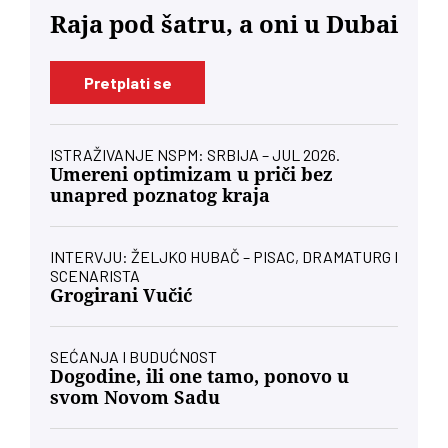
Raja pod šatru, a oni u Dubai
Pretplati se
ISTRAŽIVANJE NSPM: SRBIJA – JUL 2026.
Umereni optimizam u priči bez
unapred poznatog kraja
INTERVJU: ŽELJKO HUBAČ – PISAC, DRAMATURG I
SCENARISTA
Grogirani Vučić
SEĆANJA I BUDUĆNOST
Dogodine, ili one tamo, ponovo u
svom Novom Sadu