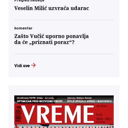
Veselin Milić uzvraća udarac
komentar
Zašto Vučić uporno ponavlja
da će „priznati poraz“?
Vidi sve