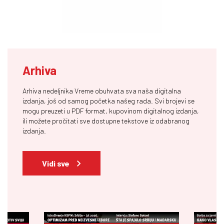
Arhiva
Arhiva nedeljnika Vreme obuhvata sva naša digitalna
izdanja, još od samog početka našeg rada. Svi brojevi se
mogu preuzeti u PDF format, kupovinom digitalnog izdanja,
ili možete pročitati sve dostupne tekstove iz odabranog
izdanja.
Vidi sve