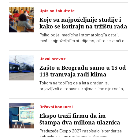
Upis na fakultete
Koje su najpoželjnije studije i
kako se kotiraju na tržištu rada
Psihologija, medicina i stomatologija ostaju
među najpoželjnijim studijama, ali to ne znači da
nude i najviše prilika za zaposlenje. Analiza
oglasa za posao pokazuje da su potrebe
poslodavaca često drugačije od izbora koje
Javni prevoz
prave maturanti
Zašto u Beogradu samo u 15 od
113 tramvaja radi klima
Tokom najtoplijeg dela leta građani su
prijavljivali autobuse u kojima klima nije radila,
izbacivala topao vazduh ili je uključivana tek
nakon ulaska kontrole. Ispostavilo se da ni u
mnogim tramvajima ne radi klima
Državni konkursi
Ekspo traži firmu da im
štampa dva miliona ulaznica
Preduzeće Ekspo 2027 raspisalo je tender za
nabavku usluge proizvodnje i štampe