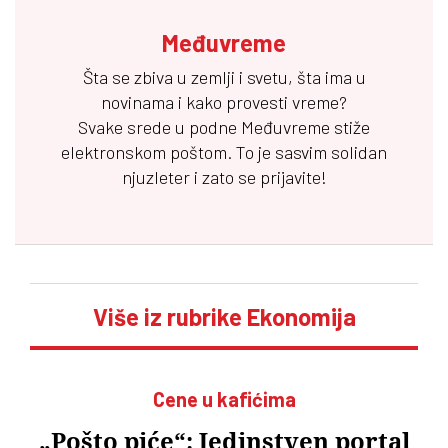
Međuvreme
Šta se zbiva u zemlji i svetu, šta ima u
novinama i kako provesti vreme?
Svake srede u podne
Međuvreme
stiže
elektronskom poštom. To je sasvim solidan
njuzleter i zato se prijavite!
Više iz rubrike Ekonomija
Cene u kafićima
„Pošto piće“: Jedinstven portal