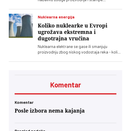
nepersonalizovanih ulaznica za specijalizovanu
izložbu koja će biti održana u Beogradu.
Predmet nabavke je štampa ukupno do dva
Nuklearna energija
miliona karata i formulara, uz primenu posebnih
Koliko nuklearke u Evropi
bezbednosnih elemenata
ugrožava ekstremna i
dugotrajna vrućina
Nuklearna elektrane se gase ili smanjuju
proizvodnju zbog niskog vodostaja reka - koliki
su gubici
Komentar
Komentar
Posle izbora nema kajanja
Pregled nedelje