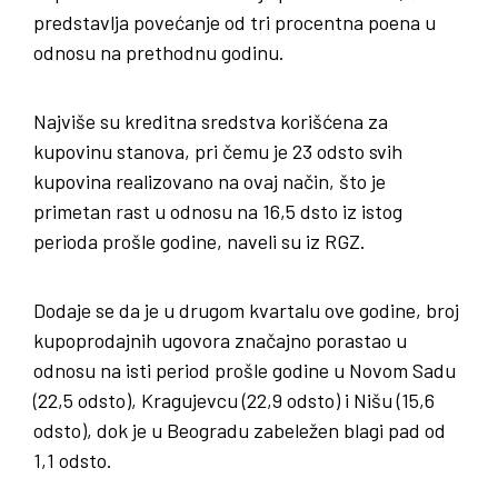
predstavlja povećanje od tri procentna poena u
odnosu na prethodnu godinu.
Najviše su kreditna sredstva korišćena za
kupovinu stanova, pri čemu je 23 odsto svih
kupovina realizovano na ovaj način, što je
primetan rast u odnosu na 16,5 dsto iz istog
perioda prošle godine, naveli su iz RGZ.
Dodaje se da je u drugom kvartalu ove godine, broj
kupoprodajnih ugovora značajno porastao u
odnosu na isti period prošle godine u Novom Sadu
(22,5 odsto), Kragujevcu (22,9 odsto) i Nišu (15,6
odsto), dok je u Beogradu zabeležen blagi pad od
1,1 odsto.