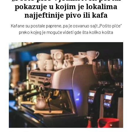
pokazuje u kojim je lokalima
najjeftinije pivo ili kafa
Kafane su postale paprene, pa je osvanuo sajt „Pošto piće“
preko kojeg je moguće videti gde šta koliko košta