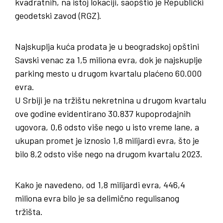
kvadratnih, na istoj lokaciji, saopštio je Republički
geodetski zavod (RGZ).
Najskuplja kuća prodata je u beogradskoj opštini
Savski venac za 1,5 miliona evra, dok je najskuplje
parking mesto u drugom kvartalu plaćeno 60.000
evra.
U Srbiji je na tržištu nekretnina u drugom kvartalu
ove godine evidentirano 30.837 kupoprodajnih
ugovora, 0,6 odsto više nego u isto vreme lane, a
ukupan promet je iznosio 1,8 milijardi evra, što je
bilo 8,2 odsto više nego na drugom kvartalu 2023.
Kako je navedeno, od 1,8 milijardi evra, 446,4
miliona evra bilo je sa delimično regulisanog
tržišta.