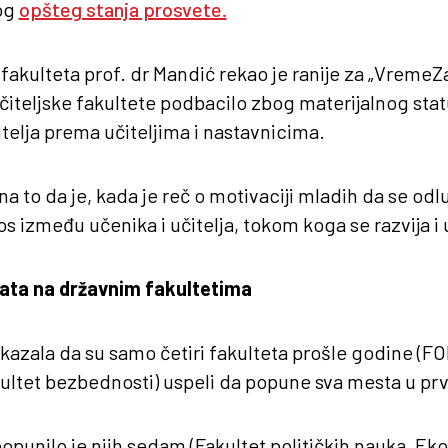
og
opšteg stanja prosvete.
fakulteta prof. dr Mandić rekao je ranije za „VremeZa
čiteljske fakultete podbacilo zbog materijalnog status
telja prema učiteljima i nastavnicima.
a to da je, kada je reč o motivaciji mladih da se odlu
s između učenika i učitelja, tokom koga se razvija i u
ata na državnim fakultetima
okazala da su samo četiri fakulteta prošle godine (FO
akultet bezbednosti) uspeli da popune sva mesta u p
punilo je njih sedam (Fakultet političkih nauka, Ek