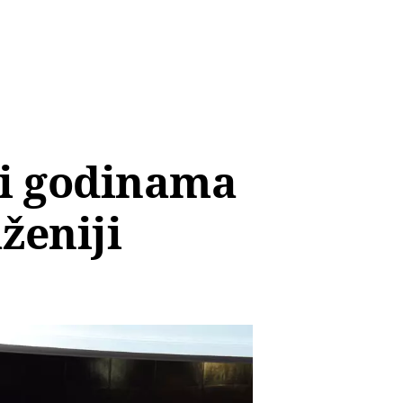
ti godinama
aženiji