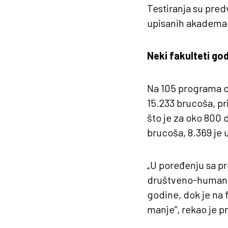
Testiranja su predv
upisanih akadema
Neki fakulteti go
Na 105 programa o
15.233 brucoša, pr
što je za oko 800
brucoša, 8.369 je 
„U poređenju sa p
društveno-humanis
godine, dok je na 
manje”, rekao je p