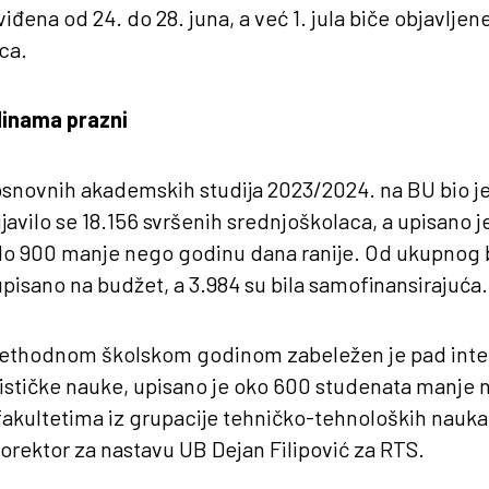
iđena od 24. do 28. juna, a već 1. jula biče objavljen
ca.
dinama prazni
snovnih akademskih studija 2023/2024. na BU bio je 
ijavilo se 18.156 svršenih srednjoškolaca, a upisano j
 do 900 manje nego godinu dana ranije. Od ukupnog 
upisano na budžet, a 3.984 su bila samofinansirajuća.
rethodnom školskom godinom zabeležen je pad inte
tičke nauke, upisano je oko 600 studenata manje
fakultetima iz grupacije tehničko-tehnoloških nauk
rorektor za nastavu UB Dejan Filipović za RTS.