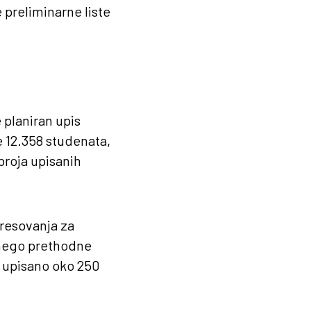
e preliminarne liste
planiran upis
e 12.358 studenata,
broja upisanih
resovanja za
 nego prethodne
a upisano oko 250