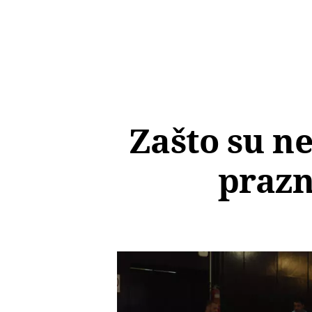
Zašto su n
prazni