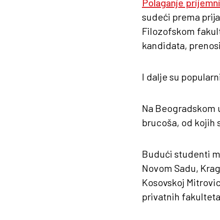
Polaganje prijemni
sudeći prema prij
Filozofskom fakul
kandidata, prenos
I dalje su popularn
Na Beogradskom uni
brucoša, od kojih 
Budući studenti m
Novom Sadu, Kragu
Kosovskoj Mitrovici
privatnih fakulteta