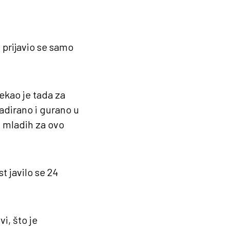
 prijavio se samo
ekao je tada za
adirano i gurano u
 mladih za ovo
t javilo se 24
i, što je