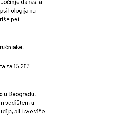
 počinje danas, a
 psihologija na
riše pet
tručnjake.
ta za 15.283
to u Beogradu,
im sedištem u
ija, ali i sve više