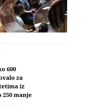
o 600
ovalo za
tetima iz
o 250 manje