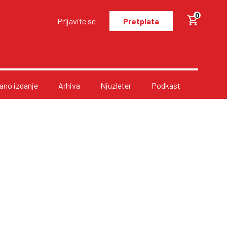
0
Prijavite se
Pretplata
no izdanje
Arhiva
Njuzleter
Podkast