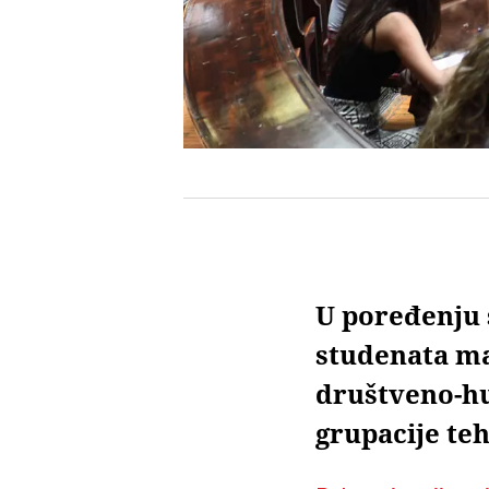
U poređenju
studenata ma
društveno-hu
grupacije te