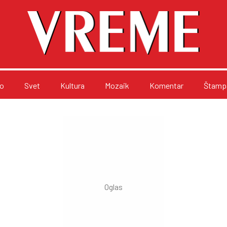
o
Svet
Kultura
Mozaik
Komentar
Štampa