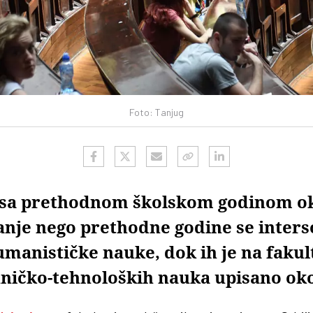
Foto: Tanjug
 sa prethodnom školskom godinom ok
nje nego prethodne godine se inters
manističke nauke, dok ih je na fakul
hničko-tehnoloških nauka upisano ok