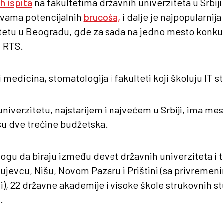
h ispita
na fakultetima državnih univerziteta u Srbiji
avama potencijalnih
brucoša,
i dalje je najpopularnija
tetu u Beogradu, gde za sada na jedno mesto konku
i RTS.
i medicina, stomatologija i fakulteti koji školuju IT s
verzitetu, najstarijem i najvećem u Srbiji, ima mes
su dve trećine budžetska.
ogu da biraju između devet državnih univerziteta i 
jevcu, Nišu, Novom Pazaru i Prištini (sa privremen
), 22 državne akademije i visoke škole strukovnih stud
.