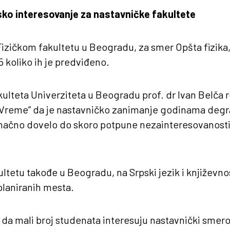
sko interesovanje za nastavničke fakultete
izičkom fakultetu u Beogradu, za smer Opšta fizika,
 koliko ih je predviđeno.
ulteta Univerziteta u Beogradu prof. dr Ivan Belča r
 „Vreme” da je nastavničko zanimanje godinama degr
onačno dovelo do skoro potpune nezainteresovanosti
ltetu takođe u Beogradu, na Srpski jezik i književnos
planiranih mesta.
da mali broj studenata interesuju nastavnički smerov