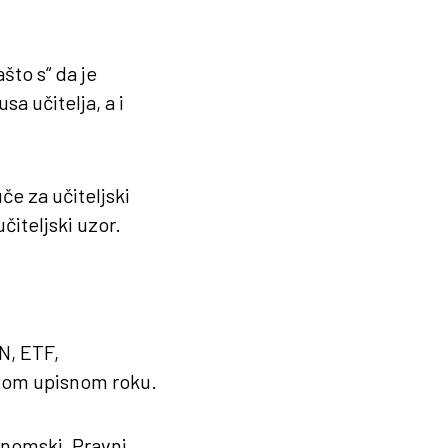
što s“ da je
a učitelja, a i
če za učiteljski
čiteljski uzor.
N, ETF,
rvom upisnom roku.
onomski, Pravni,