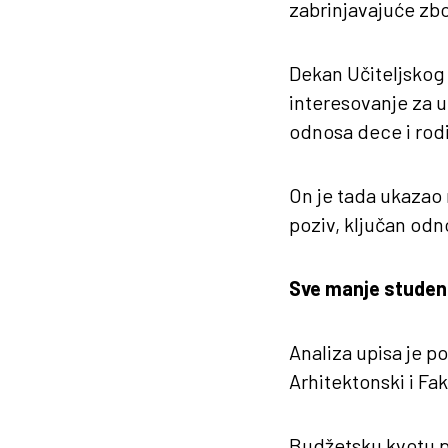
zabrinjavajuće zb
Dekan Učiteljskog 
interesovanje za u
odnosa dece i rodi
On je tada ukazao n
poziv, ključan odno
Sve manje studen
Analiza upisa je p
Arhitektonski i F
Budžetsku kvotu po