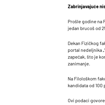
Zabrinjavajuće ni
Prošle godine na F
jedan brucoš od 25
Dekan Fizičkog fak
portal nedeljnika
zapećak, što je k
zanimanje.
Na Filološkom faku
kandidata od 100 
Ovi podaci govore 