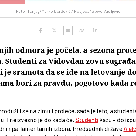
Foto: Tanjug/Marko Đorđević / Pobjeda/Stevo Vasiljevic
jih odmora je počela, a sezona protes
a. Studenti za Vidovdan zovu sugrađa
i je sramota da se ide na letovanje d
cama bori za pravdu, pogotovo kada r
produžili se na zimu i proleće, sada je leto, a student
aju. I neizvesno je do kada će.
Studenti
kažu – do ispu
ednih parlamentarnih izbora. Predsednik države
Alek