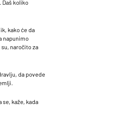
. Daš koliko
ik, kako će da
da napunimo
 su, naročito za
ravlju, da povede
mlji.
 se, kaže, kada