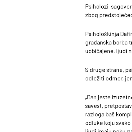
Psiholozi, sagovor
zbog predstojeće
Psihološkinja Dafi
građanska borba tr
uobičajene, ljudi n
S druge strane, ps
odložiti odmor, jer
„Dan jeste izuzetn
savest, pretpostavl
razloga baš kompli
odluke koju svako
ljudi imaju neku s