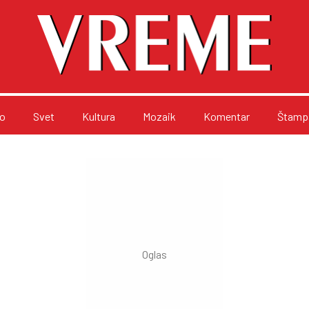
o
Svet
Kultura
Mozaik
Komentar
Štampa