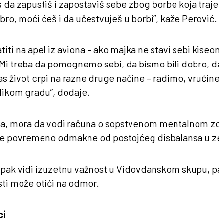
da zapustiš i zapostaviš sebe zbog borbe koja traje
bro, moći ćeš i da učestvuješ u borbi”, kaže Perović.
iti na apel iz aviona – ako majka ne stavi sebi kiseon
i treba da pomognemo sebi, da bismo bili dobro, 
as život crpi na razne druge načine – radimo, vrućine
elikom gradu”, dodaje.
va, mora da vodi računa o sopstvenom mentalnom zd
 se povremeno odmakne od postojćeg disbalansa u ze
 pak vidi izuzetnu važnost u Vidovdanskom skupu, pa
ti može otići na odmor.
ci