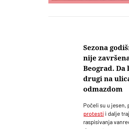
Sezona godišn
nije završen
Beograd. Da l
drugi na uli
odmazdom
Počeli su u jesen, 
protesti
i dalje tr
raspisivanja vanr