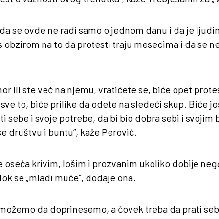
da se ovde ne radi samo o jednom danu i da je ljud
s obzirom na to da protesti traju mesecima i da se n
 ili ste već na njemu, vratićete se, biće opet protes
sve to, biće prilike da odete na sledeći skup. Biće još
i sebe i svoje potrebe, da bi bio dobra sebi i svojim b
 društvu i buntu”, kaže Perović.
e oseća krivim, lošim i prozvanim ukoliko dobije ne
dok se „mladi muče“, dodaje ona.
o možemo da doprinesemo, a čovek treba da prati seb