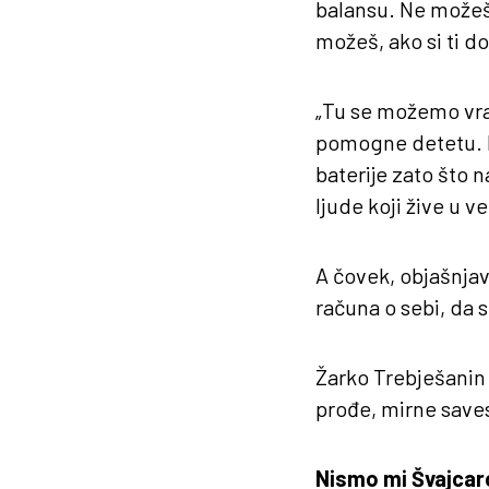
balansu. Ne možeš 
možeš, ako si ti do
„Tu se možemo vrat
pomogne detetu. M
baterije zato što n
ljude koji žive u v
A čovek, objašnja
računa o sebi, da
Žarko Trebješanin
prođe, mirne saves
Nismo mi Švajcar