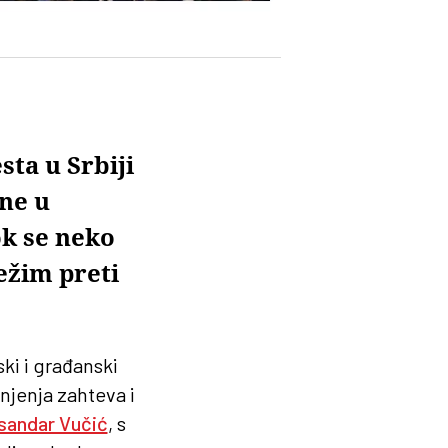
ta u Srbiji
ne u
ok se neko
ežim preti
ski i građanski
njenja zahteva i
sandar Vučić
, s