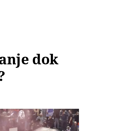
vanje dok
?