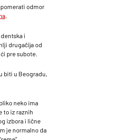
ba pomerati odmor
na
.
udentska i
lji drugačija od
ići pre subote.
u biti u Beogradu,
koliko neko ima
 to iz raznih
g izbora i lične
im je normalno da
„Vreme”