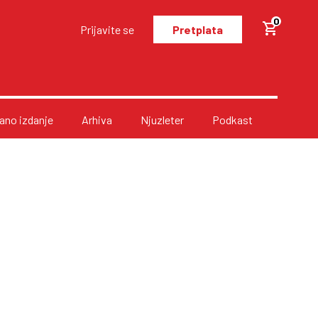
0
Prijavite se
Pretplata
no izdanje
Arhiva
Njuzleter
Podkast