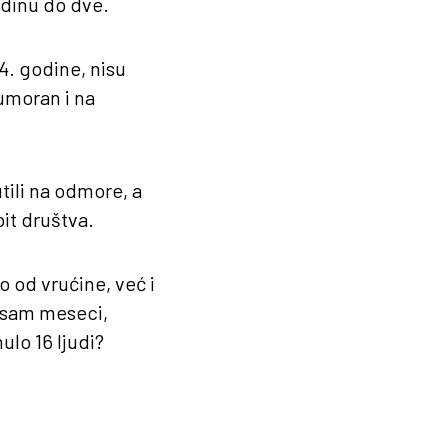
odinu do dve.
4. godine, nisu
 umoran i na
utili na odmore, a
it društva.
mo od vrućine, već i
 osam meseci,
lo 16 ljudi?