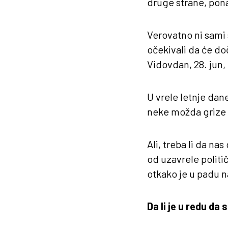
druge strane, pona
Verovatno ni sami 
očekivali da će doč
Vidovdan, 28. jun,
U vrele letnje dane
neke možda grize 
Ali, treba li da na
od uzavrele politi
otkako je u padu 
Da li je u redu d