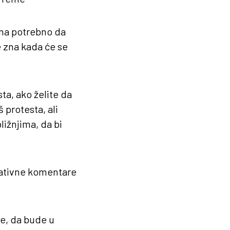
ima potrebno da
e zna kada će se
ta, ako želite da
 protesta, ali
ližnjima, da bi
gativne komentare
e, da bude u