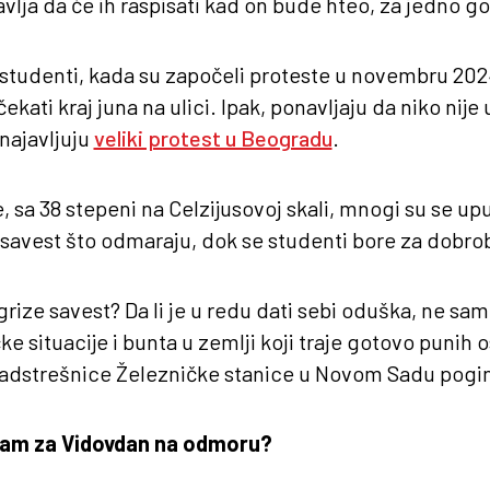
vlja da će ih raspisati kad on bude hteo, za jedno g
studenti, kada su započeli proteste u novembru 202
ekati kraj juna na ulici. Ipak, ponavljaju da niko nije
 najavljuju
veliki protest u Beogradu
.
, sa 38 stepeni na Celzijusovoj skali, mnogi su se up
savest što odmaraju, dok se studenti bore za dobrob
s grize savest? Da li je u redu dati sebi oduška, ne sa
čke situacije i bunta u zemlji koji traje gotovo punih
nadstrešnice Železničke stanice u Novom Sadu poginu
a sam za Vidovdan na odmoru?