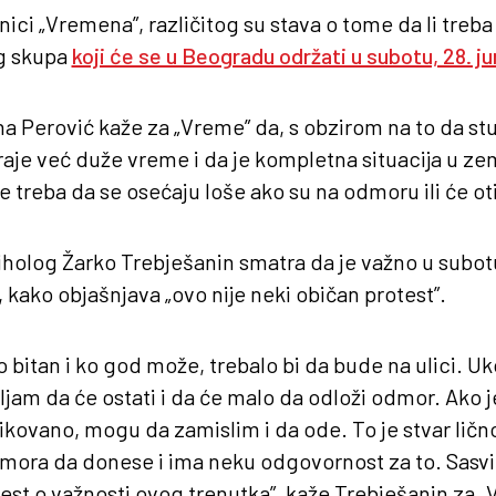
nici „Vremena”, različitog su stava o tome da li tre
g skupa
koji će se u Beogradu održati u subotu, 28. ju
na Perović kaže za „Vreme” da, s obzirom na to da st
aje već duže vreme i da je kompletna situacija u zem
e treba da se osećaju loše ako su na odmoru ili će ot
iholog Žarko Trebješanin smatra da je važno u subot
, kako objašnjava „ovo nije neki običan protest”.
o bitan i ko god može, trebalo bi da bude na ulici. U
jam da će ostati i da će malo da odloži odmor. Ako je
kovano, mogu da zamislim i da ode. To je stvar lično
 mora da donese i ima neku odgovornost za to. Sasv
vest o važnosti ovog trenutka”, kaže Trebješanin za 