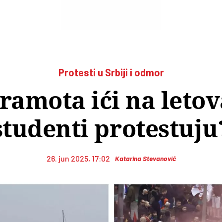
Protesti u Srbiji i odmor
 sramota ići na leto
studenti protestuju
26. jun 2025, 17:02
Katarina Stevanović