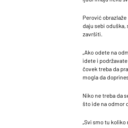
Perović obrazlaže 
daju sebi oduška, 
završiti.
„Ako odete na odmor
idete i podržavate 
čovek treba da prat
mogla da doprinese
Niko ne treba da s
što ide na odmor 
„Svi smo tu kolik