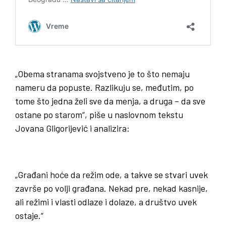
„Obema stranama svojstveno je to što nemaju
nameru da popuste. Razlikuju se, međutim, po
tome što jedna želi sve da menja, a druga – da sve
ostane po starom“, piše u naslovnom tekstu
Jovana Gligorijević i analizira:
„Građani hoće da režim ode, a takve se stvari uvek
završe po volji građana. Nekad pre, nekad kasnije,
ali režimi i vlasti odlaze i dolaze, a društvo uvek
ostaje.“