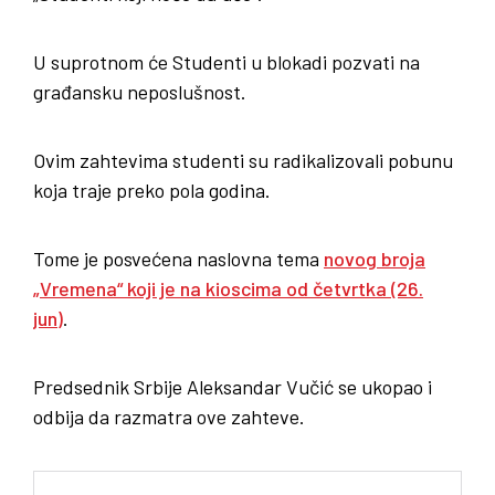
U suprotnom će Studenti u blokadi pozvati na
građansku neposlušnost.
Ovim zahtevima studenti su radikalizovali pobunu
koja traje preko pola godina.
Tome je posvećena naslovna tema
novog broja
„Vremena“ koji je na kioscima od četvrtka (26.
jun)
.
Predsednik Srbije Aleksandar Vučić se ukopao i
odbija da razmatra ove zahteve.