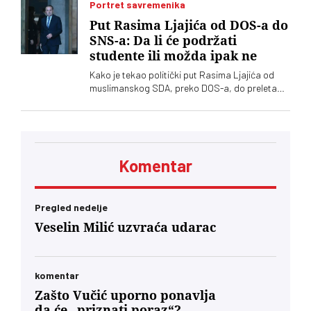
procedura i funkcionisanja mehanizama
Portret savremenika
kontrole javnih medijskih servisa
Put Rasima Ljajića od DOS-a do
SNS-a: Da li će podržati
studente ili možda ipak ne
Kako je tekao politički put Rasima Ljajića od
muslimanskog SDA, preko DOS-a, do preleta
Vučiću i konačno otklona od naprednjaka. Da li
će se usuditi da javno podrži studente?
Komentar
Pregled nedelje
Veselin Milić uzvraća udarac
komentar
Zašto Vučić uporno ponavlja
da će „priznati poraz“?