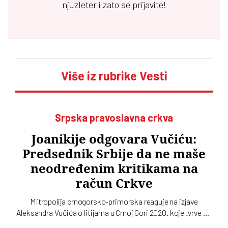
njuzleter i zato se prijavite!
Više iz rubrike Vesti
Srpska pravoslavna crkva
Joanikije odgovara Vučiću:
Predsednik Srbije da ne maše
neodređenim kritikama na
račun Crkve
Mitropolija crnogorsko-primorska reaguje na izjave
Aleksandra Vučića o litijama u Crnoj Gori 2020. koje „vrve od
nejasnoća”