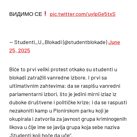
ВИДИМО СЕ
pic.twitter.com/uylpGe5txS
— Studenti_U_Blokadi (@studentblokade)
June
25, 2025
Biće to prvi veliki protest otkako su studenti u
blokadi zatražili vanredne izbore. I prvi sa
ultimativnim zahtevima: da se raspišu vanredni
parlamentarni izbori, što je jedini mirni izlaz iz
duboke društvene i političke krize; i da se raspusti
nezakoniti kamp u Pionirskom parku koji je
okupirala i zatvorila za javnost grupa kriminogenih
likova u čije ime se javlja grupa koja sebe naziva
„Studenti koji hoće da uče“.