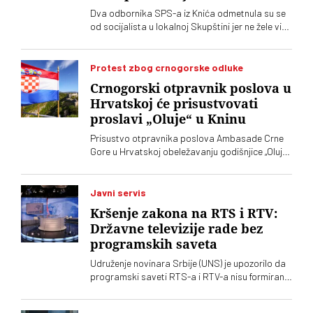
Dva odbornika SPS-a iz Knića odmetnula su se
od socijalista u lokalnoj Skupštini jer ne žele više
da imaju posla sa "nasilnim i neobrazovanim"
naprednjacima. Jedan od njih kaže za „Vreme“
da je „SNS u Kniću nasilna skupina
Protest zbog crnogorske odluke
neobrazovanih ljudi" sa kojima ne žele ni sad, niti
Crnogorski otpravnik poslova u
ikada više, da sarađuju. Branko Ružić za
Hrvatskoj će prisustvovati
„Vreme“ kaže da je alarmantno da tendencije
proslavi „Oluje“ u Kninu
odricanja od izvornih principa i mazohizma
postoje ne samo na lokalu, već i u samom vrhu
Prisustvo otpravnika poslova Ambasade Crne
SPS-a
Gore u Hrvatskoj obeležavanju godišnjice „Oluje“
u Kninu izazvalo je političke reakcije u Srbiji.
Vučić je poručio da je reč o proslavi zločina
počinjenih nad srpskim narodom
Javni servis
Kršenje zakona na RTS i RTV:
Državne televizije rade bez
programskih saveta
Udruženje novinara Srbije (UNS) je upozorilo da
programski saveti RTS-a i RTV-a nisu formirani
nakon isteka mandata njihovih članova, zbog
čega se postavlja pitanje poštovanja zakonskih