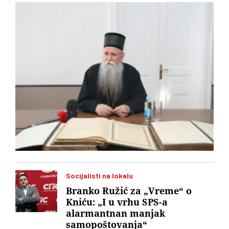
Socijalisti na lokalu
Branko Ružić za „Vreme“ o
Kniću: „I u vrhu SPS-a
alarmantnan manjak
samopoštovanja“