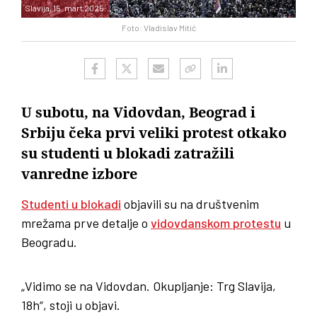
Slavija, 15. mart 2025.
Foto: Vladislav Mitić
U subotu, na Vidovdan, Beograd i
Srbiju čeka prvi veliki protest otkako
su studenti u blokadi zatražili
vanredne izbore
Studenti u blokadi
objavili su na društvenim
mrežama prve detalje o
vidovdanskom protestu
u
Beogradu.
„Vidimo se na Vidovdan. Okupljanje: Trg Slavija,
18h“, stoji u objavi.