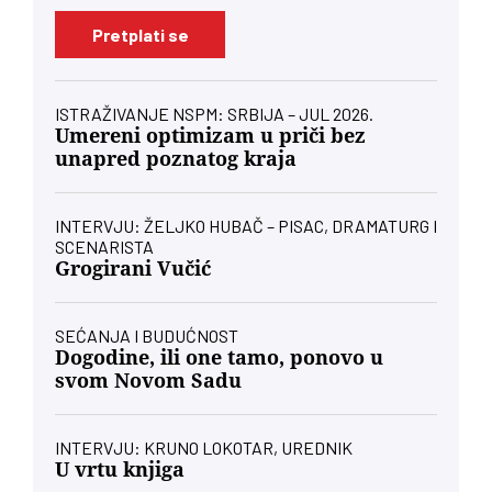
Pretplati se
ISTRAŽIVANJE NSPM: SRBIJA – JUL 2026.
Umereni optimizam u priči bez
unapred poznatog kraja
INTERVJU: ŽELJKO HUBAČ – PISAC, DRAMATURG I
SCENARISTA
Grogirani Vučić
SEĆANJA I BUDUĆNOST
Dogodine, ili one tamo, ponovo u
svom Novom Sadu
INTERVJU: KRUNO LOKOTAR, UREDNIK
U vrtu knjiga