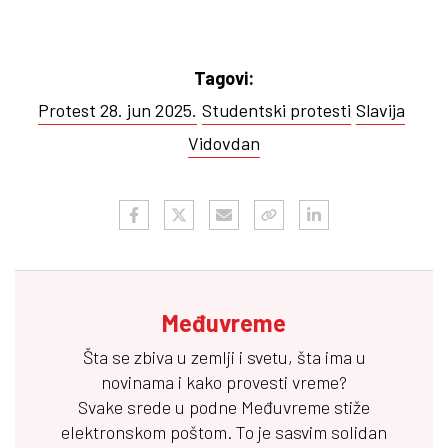
Tagovi:
Protest 28. jun 2025.
Studentski protesti
Slavija
Vidovdan
Međuvreme
Šta se zbiva u zemlji i svetu, šta ima u
novinama i kako provesti vreme?
Svake srede u podne
Međuvreme
stiže
elektronskom poštom. To je sasvim solidan