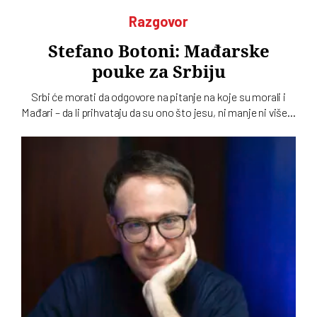
Razgovor
Stefano Botoni: Mađarske
pouke za Srbiju
Srbi će morati da odgovore na pitanje na koje su morali i
Mađari – da li prihvataju da su ono što jesu, ni manje ni više…
To u intervjuu za novi dvobroj „Vremena“ kaže istoričar
Stefano Botoni koji poredi političku situaciju u Srbiji i
Mađarskoj