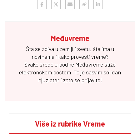
Međuvreme
Šta se zbiva u zemlji i svetu, šta ima u
novinama i kako provesti vreme?
Svake srede u podne
Međuvreme
stiže
elektronskom poštom. To je sasvim solidan
njuzleter i zato se prijavite!
Više iz rubrike Vreme