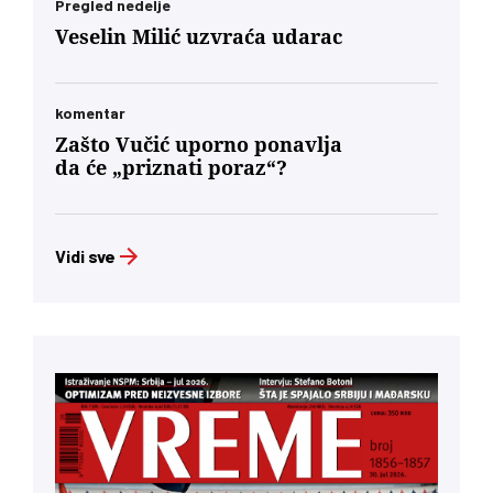
toksične prošlosti koja nam je trovala društvo
Pregled nedelje
decenijama”
Veselin Milić uzvraća udarac
komentar
Zašto Vučić uporno ponavlja
da će „priznati poraz“?
Vidi sve