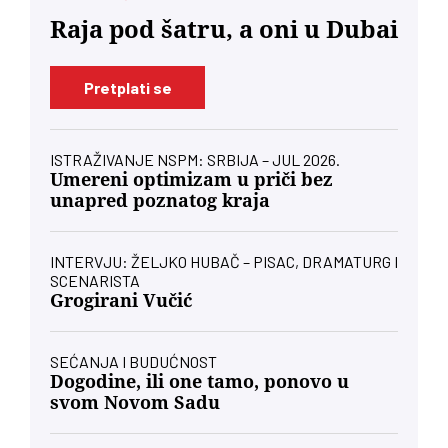
Raja pod šatru, a oni u Dubai
Pretplati se
ISTRAŽIVANJE NSPM: SRBIJA – JUL 2026.
Umereni optimizam u priči bez
unapred poznatog kraja
INTERVJU: ŽELJKO HUBAČ – PISAC, DRAMATURG I
SCENARISTA
Grogirani Vučić
SEĆANJA I BUDUĆNOST
Dogodine, ili one tamo, ponovo u
svom Novom Sadu