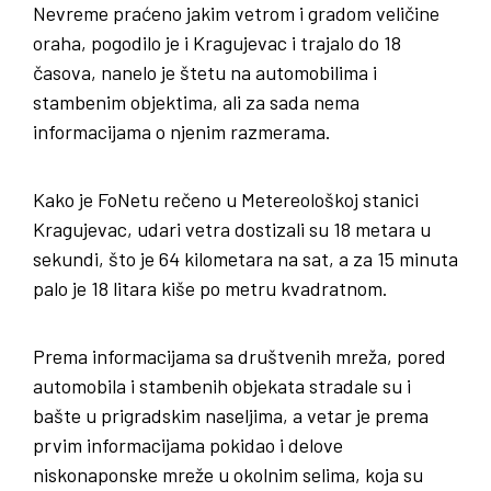
Nevreme praćeno jakim vetrom i gradom veličine
oraha, pogodilo je i Kragujevac i trajalo do 18
časova, nanelo je štetu na automobilima i
stambenim objektima, ali za sada nema
informacijama o njenim razmerama.
Kako je FoNetu rečeno u Metereološkoj stanici
Kragujevac, udari vetra dostizali su 18 metara u
sekundi, što je 64 kilometara na sat, a za 15 minuta
palo je 18 litara kiše po metru kvadratnom.
Prema informacijama sa društvenih mreža, pored
automobila i stambenih objekata stradale su i
bašte u prigradskim naseljima, a vetar je prema
prvim informacijama pokidao i delove
niskonaponske mreže u okolnim selima, koja su