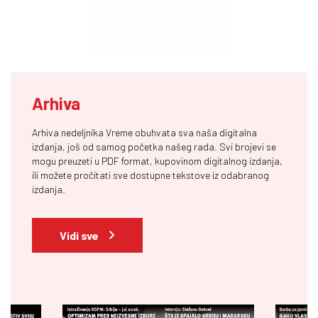
Arhiva
Arhiva nedeljnika Vreme obuhvata sva naša digitalna
izdanja, još od samog početka našeg rada. Svi brojevi se
mogu preuzeti u PDF format, kupovinom digitalnog izdanja,
ili možete pročitati sve dostupne tekstove iz odabranog
izdanja.
Vidi sve