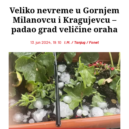
Veliko nevreme u Gornjem
Milanovcu i Kragujevcu –
padao grad veličine oraha
13. jun 2024, 19:10
I.M. / Tanjug / Fonet