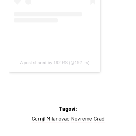
A post shared by 192.RS (@192_rs)
Tagovi:
Gornji Milanovac
Nevreme
Grad