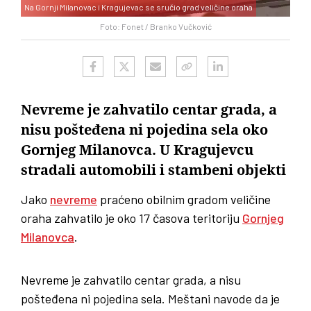
Na Gornji Milanovac i Kragujevac se sručio grad veličine oraha
Foto: Fonet / Branko Vučković
Nevreme je zahvatilo centar grada, a
nisu pošteđena ni pojedina sela oko
Gornjeg Milanovca. U Kragujevcu
stradali automobili i stambeni objekti
Jako
nevreme
praćeno obilnim gradom veličine
oraha zahvatilo je oko 17 časova teritoriju
Gornjeg
Milanovca
.
Nevreme je zahvatilo centar grada, a nisu
pošteđena ni pojedina sela. Meštani navode da je