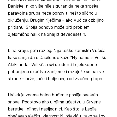
Banjske, niko više nije siguran da neka srpska
paravojna grupa neće ponoviti nešto slično u
okruženju. Drugim riječima – ako Vučića ozbiljno
pritisnu, Srbija ponovo može biti problem,
djelomično nalik na onaj iz devedesetih.
I, na kraju, peti razlog. Nije teško zamisliti Vučića
kako sanja da u Ćacilendu kaže “My name is Veliki,
Aleksandar Veliki”, a svi studenti i cjelokupno
pobunjeno društvo zanijeme i razbježe se na sve
strane – brže, jače i bolje nego od zvučnog topa.
Uvijek je veoma bolno buđenje poslije ovakvih
snova. Pogotovo ako u njima učestvuju Crvene
beretke i njihovi nasljednici. Kao što je Legija
obećavao vječitu vjernost Miloševiću, tako se i ovi