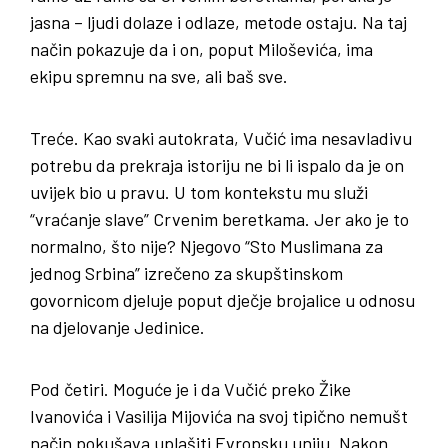
jasna – ljudi dolaze i odlaze, metode ostaju. Na taj
način pokazuje da i on, poput Miloševića, ima
ekipu spremnu na sve, ali baš sve.
Treće. Kao svaki autokrata, Vučić ima nesavladivu
potrebu da prekraja istoriju ne bi li ispalo da je on
uvijek bio u pravu. U tom kontekstu mu služi
“vraćanje slave” Crvenim beretkama. Jer ako je to
normalno, što nije? Njegovo “Sto Muslimana za
jednog Srbina” izrečeno za skupštinskom
govornicom djeluje poput dječje brojalice u odnosu
na djelovanje Jedinice.
Pod četiri. Moguće je i da Vučić preko Žike
Ivanovića i Vasilija Mijovića na svoj tipično nemušt
način pokušava uplašiti Evropsku uniju. Nakon