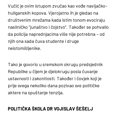
Vučić je ovim istupom zvučao kao vođe navijačko-
huliganskih kopova. Vjerojatno ih je gledao na
društvenim mrežama kada istim tonom evociraju
nasilničko “junaštvo i čojstvo”. Također se pohvalio
da policija naprednjacima više nije potrebna – od
njih ona sada čuva studente i druge
neistomišljenike.
Tako je govorio u sremskom okrugu predsjednik
Republike u čijem je djelokrugu posla čuvanje
ustavnosti i zakonitosti. Također i čovjek koji je
prije svega nekoliko dana pozivao sve političke
aktere na spuštanje tenzija.
POLITIČKA ŠKOLA DR VOJISLAV ŠEŠELJ