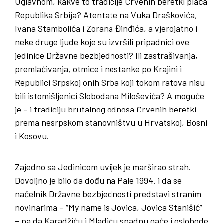
Uglavnom, kakve to tradicije Crvenih beretki plaća
Republika Srbija? Atentate na Vuka Draškovića,
Ivana Stambolića i Zorana Đinđića, a vjerojatno i
neke druge ljude koje su izvršili pripadnici ove
jedinice Državne bezbjednosti? Ili zastrašivanja,
premlaćivanja, otmice i nestanke po Krajini i
Republici Srpskoj onih Srba koji tokom ratova nisu
bili istomišljenici Slobodana Miloševića? A moguće
je – i tradiciju brutalnog odnosa Crvenih beretki
prema nesrpskom stanovništvu u Hrvatskoj, Bosni
i Kosovu.
Zajedno sa Jedinicom uvijek je marširao strah.
Dovoljno je bilo da dođu na Pale 1994. i da se
načelnik Državne bezbjednosti predstavi stranim
novinarima – “My name is Jovica, Jovica Stanišić”
– pa da Karadžiću i Mladiću spadnu gaće i oslobode