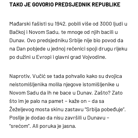
TAKO JE GOVORIO PREDSJEDNIK REPUBLIKE
Mađarski fašisti su 1942. pobili više od 3000 ljudi u
Bačkoj i Novom Sadu, te mnoge od njih bacili u
Dunav. Ovo predsjedniku Srbije nije bio povod da
na Dan pobjede u jednoj rečenici spoji drugu rijeku
po dužini u Evropi i glavni grad Vojvodine.
Naprotiv, Vučić se tada pohvalio kako su dvojica
neistomišljenika molila njegove istomišljenike u
Novom Sadu da ih ne bace u Dunav. Zašto? Zato
što im je palo na pamet – kaže on – da sa
Žeželjevog mosta skinu zastavu “Srbija pobeđuje”.
Poslije je dodao da nisu završili u Dunavu –
“srećom”. Ali poruka je jasna.