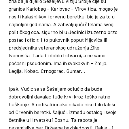
zna da je dijelio Šešeljevu viziju Srbije čije su
granice Karlobag – Karlovac – Virovitica, mogao je
nositi kalašnjikov i crvenu beretku, bio je za to u
najboljim godinama. A zahvaljujući štelama svog
političkog oca, sigurno bi u Jedinici izuzetno brzo
postao i oficir. I to pukovnik poput Mijovića ili
predsjednika veteranskog udruženja Žike
Ivanovića. Tada bi dobio i stvarni, a ne samo
počasni pseudonim. Ima ih svakakvih – Zmija,
Legija, Kobac, Crnogorac, Gumar…
Ipak, Vučić se sa Šešeljem odlučio da bude
dobrovoljni davalac tuđe krvi kroz teško ratno
huškanje. A radikali ionako nikada nisu bili daleko
od Crvenih beretki, šaljući, između ostalog i svoje
četnike u Hrvatsku i Bosnu. Ta rabota je
nezamisliva bez Državne bezbjednosti. Dakle – i