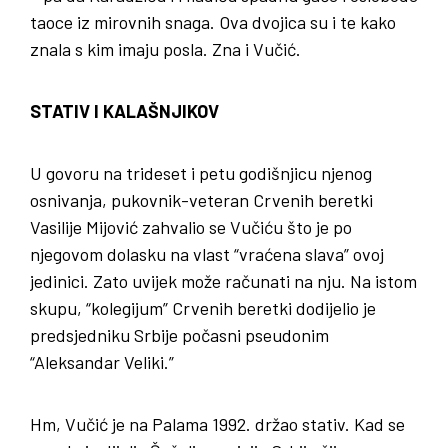
taoce iz mirovnih snaga. Ova dvojica su i te kako
znala s kim imaju posla. Zna i Vučić.
STATIV I KALAŠNJIKOV
U govoru na trideset i petu godišnjicu njenog
osnivanja, pukovnik-veteran Crvenih beretki
Vasilije Mijović zahvalio se Vučiću što je po
njegovom dolasku na vlast “vraćena slava” ovoj
jedinici. Zato uvijek može računati na nju. Na istom
skupu, “kolegijum” Crvenih beretki dodijelio je
predsjedniku Srbije počasni pseudonim
“Aleksandar Veliki.”
Hm, Vučić je na Palama 1992. držao stativ. Kad se