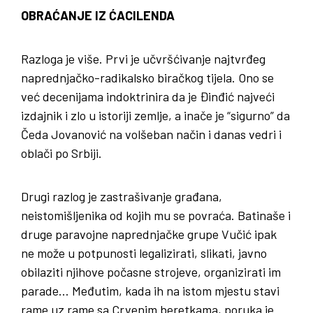
OBRAĆANJE IZ ĆACILENDA
Razloga je više. Prvi je učvršćivanje najtvrđeg
naprednjačko-radikalsko biračkog tijela. Ono se
već decenijama indoktrinira da je Đinđić najveći
izdajnik i zlo u istoriji zemlje, a inače je “sigurno” da
Čeda Jovanović na volšeban način i danas vedri i
oblači po Srbiji.
Drugi razlog je zastrašivanje građana,
neistomišljenika od kojih mu se povraća. Batinaše i
druge paravojne naprednjačke grupe Vučić ipak
ne može u potpunosti legalizirati, slikati, javno
obilaziti njihove počasne strojeve, organizirati im
parade… Međutim, kada ih na istom mjestu stavi
rame uz rame sa Crvenim beretkama, poruka je