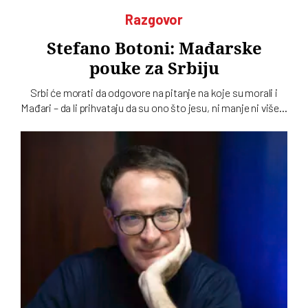
Razgovor
Stefano Botoni: Mađarske
pouke za Srbiju
Srbi će morati da odgovore na pitanje na koje su morali i
Mađari – da li prihvataju da su ono što jesu, ni manje ni više…
To u intervjuu za novi dvobroj „Vremena“ kaže istoričar
Stefano Botoni koji poredi političku situaciju u Srbiji i
Mađarskoj