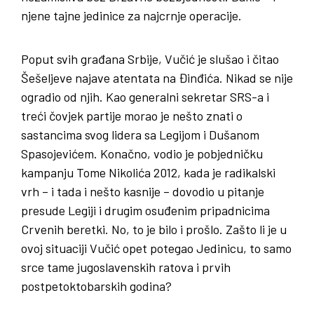
njene tajne jedinice za najcrnje operacije.
Poput svih građana Srbije, Vučić je slušao i čitao
Šešeljeve najave atentata na Đinđića. Nikad se nije
ogradio od njih. Kao generalni sekretar SRS-a i
treći čovjek partije morao je nešto znati o
sastancima svog lidera sa Legijom i Dušanom
Spasojevićem. Konačno, vodio je pobjedničku
kampanju Tome Nikolića 2012, kada je radikalski
vrh – i tada i nešto kasnije – dovodio u pitanje
presude Legiji i drugim osuđenim pripadnicima
Crvenih beretki. No, to je bilo i prošlo. Zašto li je u
ovoj situaciji Vučić opet potegao Jedinicu, to samo
srce tame jugoslavenskih ratova i prvih
postpetoktobarskih godina?