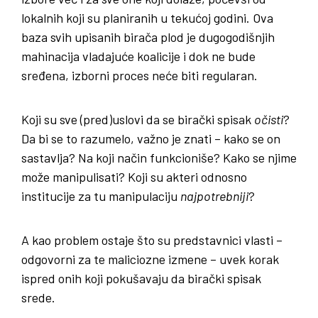
lokalnih koji su planiranih u tekućoj godini. Ova
baza svih upisanih birača plod je dugogodišnjih
mahinacija vladajuće koalicije i dok ne bude
sređena, izborni proces neće biti regularan.
Koji su sve (pred)uslovi da se birački spisak
očisti
?
Da bi se to razumelo, važno je znati – kako se on
sastavlja? Na koji način funkcioniše? Kako se njime
može manipulisati? Koji su akteri odnosno
institucije za tu manipulaciju
najpotrebniji
?
A kao problem ostaje što su predstavnici vlasti –
odgovorni za te maliciozne izmene – uvek korak
ispred onih koji pokušavaju da birački spisak
srede.