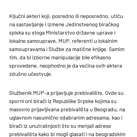
Ključni akteri koji, posredno ili neposredno, utiču
na sastavljanje i izmene Jedinstvenog biračkog
spiska su stoga Ministarstvo državne uprave i
lokalne samouprave, MUP, referenti u lokalnim
samoupravama i Službe za matične knjige. Samim
tim, da bi izborne manipulacije bile efikasno
sprovedene, neophodno je da većina ovih aktera
zdušno učestvuje.
Službenik MUP-a prijavljuje prebivalište. Ovde su
sporni oni birači iz Republike Srpske kojima su
masovno prijavljivana prebivališta u Beogradu, na
uglavnom nasumično odabranim adresama, kao i
birači iz unutrašnjosti što su menjali adrese
prebivališta kako bi mogli glasati i na beogradskim