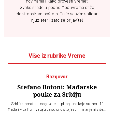
novinama i kako provesti vreme?
Svake srede u podne
Međuvreme
stiže
elektronskom poštom. To je sasvim solidan
njuzleter i zato se prijavite!
Više iz rubrike Vreme
Razgovor
Stefano Botoni: Mađarske
pouke za Srbiju
Srbi će morati da odgovore na pitanje na koje su morali i
Mađari – da li prihvataju da su ono što jesu, ni manje ni više…