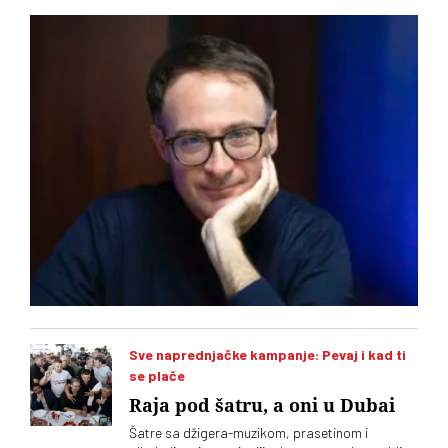
To u intervjuu za novi dvobroj „Vremena“ kaže istoričar
Stefano Botoni koji poredi političku situaciju u Srbiji i
Mađarskoj
Sve naprednjačke kampanje: Pevaj i kad ti
se plače
Raja pod šatru, a oni u Dubai
Šatre sa džigera-muzikom, prasetinom i