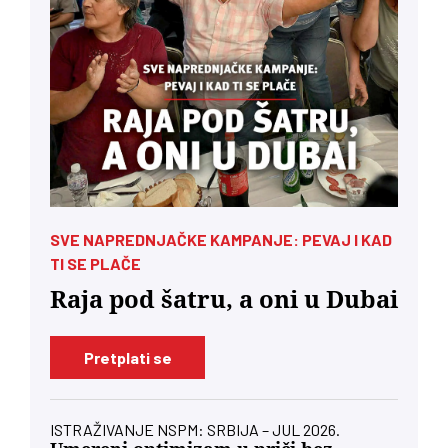
SVE NAPREDNJAČKE KAMPANJE: PEVAJ I KAD
TI SE PLAČE
Raja pod šatru, a oni u Dubai
Pretplati se
ISTRAŽIVANJE NSPM: SRBIJA – JUL 2026.