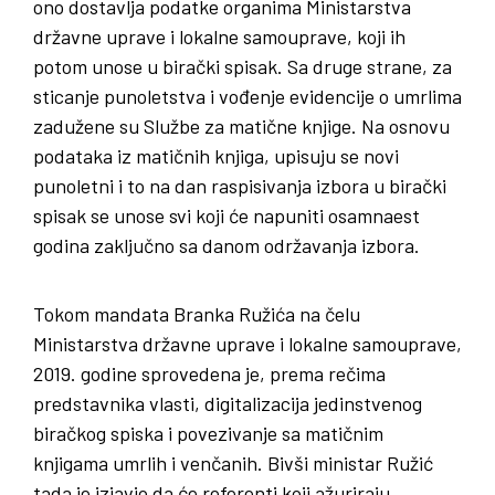
ono dostavlja podatke organima Ministarstva
državne uprave i lokalne samouprave, koji ih
potom unose u birački spisak. Sa druge strane, za
sticanje punoletstva i vođenje evidencije o umrlima
zadužene su Službe za matične knjige. Na osnovu
podataka iz matičnih knjiga, upisuju se novi
punoletni i to na dan raspisivanja izbora u birački
spisak se unose svi koji će napuniti osamnaest
godina zaključno sa danom održavanja izbora.
Tokom mandata Branka Ružića na čelu
Ministarstva državne uprave i lokalne samouprave,
2019. godine sprovedena je, prema rečima
predstavnika vlasti, digitalizacija jedinstvenog
biračkog spiska i povezivanje sa matičnim
knjigama umrlih i venčanih. Bivši ministar Ružić
tada je izjavio da će referenti koji ažuriraju