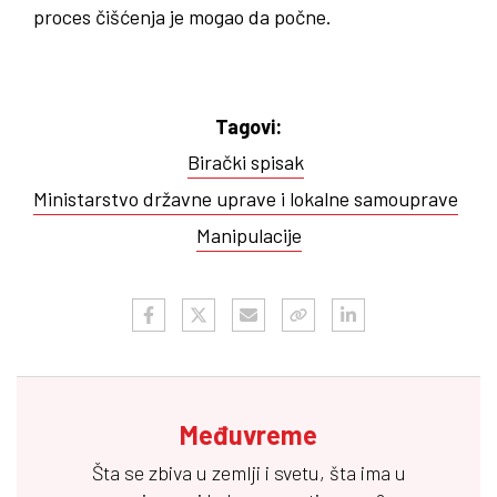
proces čišćenja je mogao da počne.
Tagovi:
Birački spisak
Ministarstvo državne uprave i lokalne samouprave
Manipulacije
Međuvreme
Šta se zbiva u zemlji i svetu, šta ima u