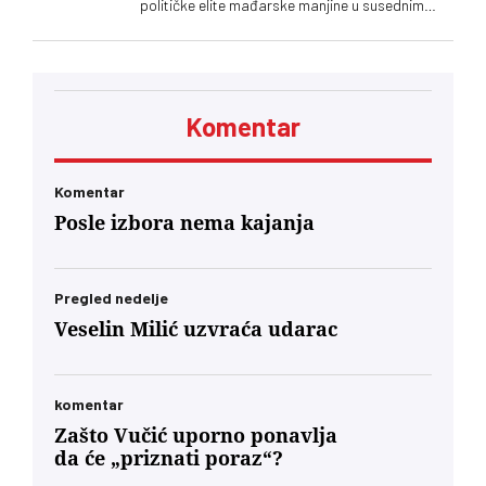
političke elite mađarske manjine u susednim
zemljama. Poruka upućena Ištvanu Pastoru i
Kelemenu Hunoru u Rumuniji bila je jasna: ‘Sada
ćete da ućutite i slušate naređenja. Neće vam
biti prijatno. Dobićete znatno manje novca pod
neuporedivo oštrijim uslovima, jer ste od prvog
Komentar
minuta bili lojalni, entuzijastični saučesnici
Orbana i ko zna kojih sve lokalnih diktatora u
regionu.’… U današnjim okvirima, glas
mađarske dijaspore u Berlinu će za Budimpeštu
Komentar
verovatno nositi veću političku težinu od glasa
Posle izbora nema kajanja
Mađara u Subotici. To jeste politički škakljivo,
ali to je ideja nacionalnog identiteta konačno
usidrena u 21. vek – svesno odvojena od
toksične prošlosti koja nam je trovala društvo
Pregled nedelje
decenijama”
Veselin Milić uzvraća udarac
komentar
Zašto Vučić uporno ponavlja
da će „priznati poraz“?