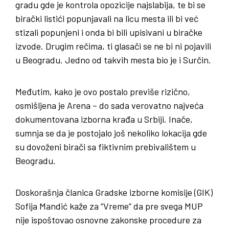
gradu gde je kontrola opozicije najslabija, te bi se
birački listići popunjavali na licu mesta ili bi već
stizali popunjeni i onda bi bili upisivani u biračke
izvode. Drugim rečima, ti glasači se ne bi ni pojavili
u Beogradu. Jedno od takvih mesta bio je i Surčin.
Međutim, kako je ovo postalo previše rizično,
osmišljena je Arena – do sada verovatno najveća
dokumentovana izborna krađa u Srbiji. Inače,
sumnja se da je postojalo još nekoliko lokacija gde
su dovoženi birači sa fiktivnim prebivalištem u
Beogradu.
Doskorašnja članica Gradske izborne komisije (GIK)
Sofija Mandić kaže za “Vreme” da pre svega MUP
nije ispoštovao osnovne zakonske procedure za