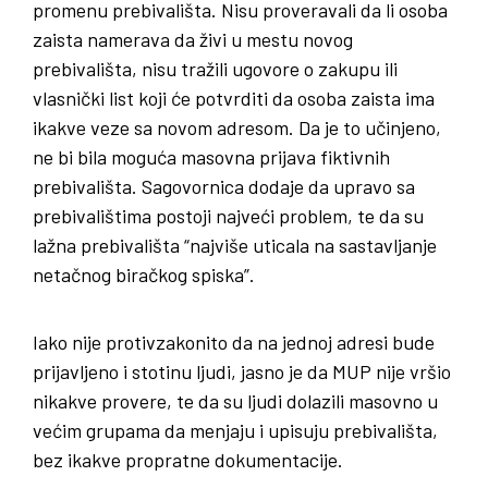
promenu prebivališta. Nisu proveravali da li osoba
zaista namerava da živi u mestu novog
prebivališta, nisu tražili ugovore o zakupu ili
vlasnički list koji će potvrditi da osoba zaista ima
ikakve veze sa novom adresom. Da je to učinjeno,
ne bi bila moguća masovna prijava fiktivnih
prebivališta. Sagovornica dodaje da upravo sa
prebivalištima postoji najveći problem, te da su
lažna prebivališta “najviše uticala na sastavljanje
netačnog biračkog spiska”.
Iako nije protivzakonito da na jednoj adresi bude
prijavljeno i stotinu ljudi, jasno je da MUP nije vršio
nikakve provere, te da su ljudi dolazili masovno u
većim grupama da menjaju i upisuju prebivališta,
bez ikakve propratne dokumentacije.