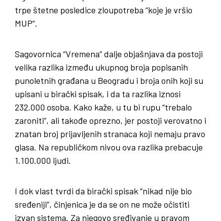
trpe štetne posledice zloupotreba “koje je vršio
MUP”.
Sagovornica “Vremena” dalje objašnjava da postoji
velika razlika između ukupnog broja popisanih
punoletnih građana u Beogradu i broja onih koji su
upisani u birački spisak, i da ta razlika iznosi
232.000 osoba. Kako kaže, u tu bi rupu “trebalo
zaroniti”, ali takođe oprezno, jer postoji verovatno i
znatan broj prijavljenih stranaca koji nemaju pravo
glasa. Na republičkom nivou ova razlika prebacuje
1.100.000 ljudi.
I dok vlast tvrdi da birački spisak “nikad nije bio
sređeniji”, činjenica je da se on ne može očistiti
izvan sistema. Za njegovo sređivanje u pravom