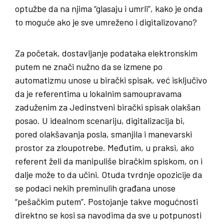
optužbe da na njima “glasaju i umrli”, kako je onda
to moguće ako je sve umreženo i digitalizovano?
Za početak, dostavljanje podataka elektronskim
putem ne znači nužno da se izmene po
automatizmu unose u birački spisak, već isključivo
da je referentima u lokalnim samoupravama
zaduženim za Jedinstveni birački spisak olakšan
posao. U idealnom scenariju, digitalizacija bi,
pored olakšavanja posla, smanjila i manevarski
prostor za zloupotrebe. Međutim, u praksi, ako
referent želi da manipuliše biračkim spiskom, on i
dalje može to da učini. Otuda tvrdnje opozicije da
se podaci nekih preminulih građana unose
“pešačkim putem”. Postojanje takve mogućnosti
direktno se kosi sa navodima da sve u potpunosti