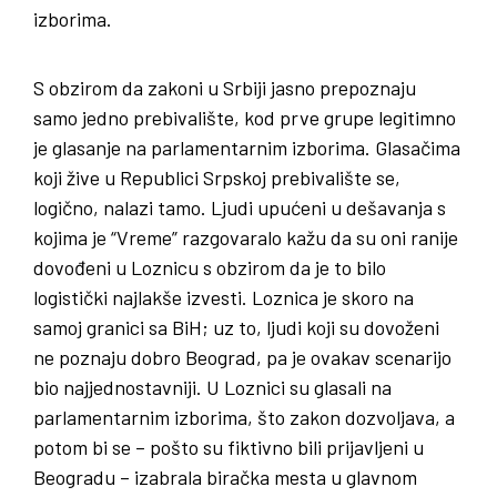
izborima.
S obzirom da zakoni u Srbiji jasno prepoznaju
samo jedno prebivalište, kod prve grupe legitimno
je glasanje na parlamentarnim izborima. Glasačima
koji žive u Republici Srpskoj prebivalište se,
logično, nalazi tamo. Ljudi upućeni u dešavanja s
kojima je “Vreme” razgovaralo kažu da su oni ranije
dovođeni u Loznicu s obzirom da je to bilo
logistički najlakše izvesti. Loznica je skoro na
samoj granici sa BiH; uz to, ljudi koji su dovoženi
ne poznaju dobro Beograd, pa je ovakav scenarijo
bio najjednostavniji. U Loznici su glasali na
parlamentarnim izborima, što zakon dozvoljava, a
potom bi se – pošto su fiktivno bili prijavljeni u
Beogradu – izabrala biračka mesta u glavnom