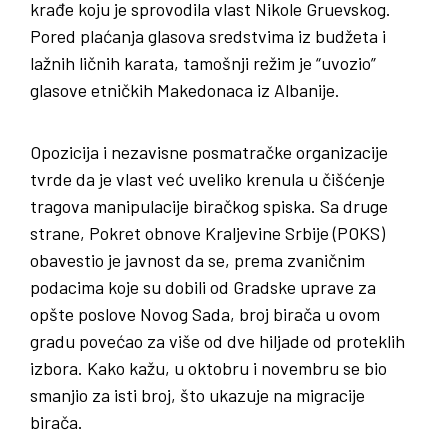
krađe koju je sprovodila vlast Nikole Gruevskog.
Pored plaćanja glasova sredstvima iz budžeta i
lažnih ličnih karata, tamošnji režim je “uvozio”
glasove etničkih Makedonaca iz Albanije.
Opozicija i nezavisne posmatračke organizacije
tvrde da je vlast već uveliko krenula u čišćenje
tragova manipulacije biračkog spiska. Sa druge
strane, Pokret obnove Kraljevine Srbije (POKS)
obavestio je javnost da se, prema zvaničnim
podacima koje su dobili od Gradske uprave za
opšte poslove Novog Sada, broj birača u ovom
gradu povećao za više od dve hiljade od proteklih
izbora. Kako kažu, u oktobru i novembru se bio
smanjio za isti broj, što ukazuje na migracije
birača.