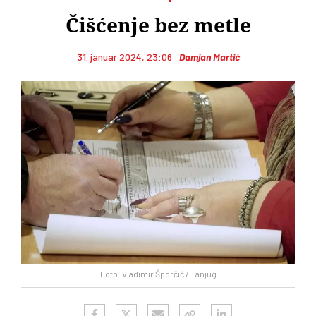
Čišćenje bez metle
31. januar 2024, 23:06
Damjan Martić
Foto: Vladimir Šporčić / Tanjug