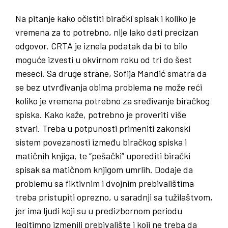
Na pitanje kako očistiti birački spisak i koliko je
vremena za to potrebno, nije lako dati precizan
odgovor. CRTA je iznela podatak da bi to bilo
moguće izvesti u okvirnom roku od tri do šest
meseci. Sa druge strane, Sofija Mandić smatra da
se bez utvrđivanja obima problema ne može reći
koliko je vremena potrebno za sređivanje biračkog
spiska. Kako kaže, potrebno je proveriti više
stvari. Treba u potpunosti primeniti zakonski
sistem povezanosti između biračkog spiska i
matičnih knjiga, te “pešački” uporediti birački
spisak sa matičnom knjigom umrlih. Dodaje da
problemu sa fiktivnim i dvojnim prebivalištima
treba pristupiti oprezno, u saradnji sa tužilaštvom,
jer ima ljudi koji su u predizbornom periodu
legitimno izmenili prebivalište i koji ne treba da