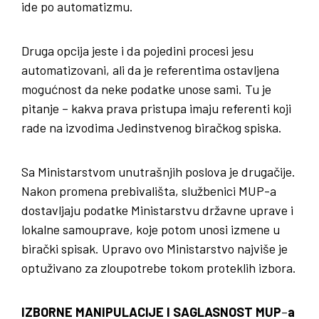
ide po automatizmu.
Druga opcija jeste i da pojedini procesi jesu
automatizovani, ali da je referentima ostavljena
mogućnost da neke podatke unose sami. Tu je
pitanje – kakva prava pristupa imaju referenti koji
rade na izvodima Jedinstvenog biračkog spiska.
Sa Ministarstvom unutrašnjih poslova je drugačije.
Nakon promena prebivališta, službenici MUP-a
dostavljaju podatke Ministarstvu državne uprave i
lokalne samouprave, koje potom unosi izmene u
birački spisak. Upravo ovo Ministarstvo najviše je
optuživano za zloupotrebe tokom proteklih izbora.
IZBORNE MANIPULACIJE I SAGLASNOST MUP
–
a