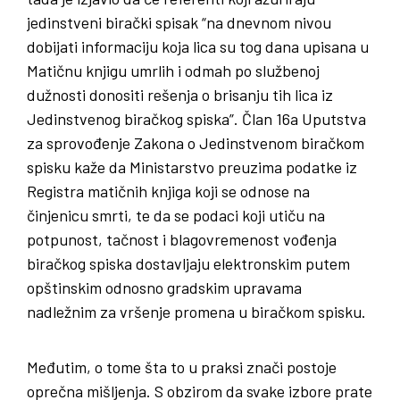
jedinstveni birački spisak “na dnevnom nivou
dobijati informaciju koja lica su tog dana upisana u
Matičnu knjigu umrlih i odmah po službenoj
dužnosti donositi rešenja o brisanju tih lica iz
Jedinstvenog biračkog spiska”. Član 16a Uputstva
za sprovođenje Zakona o Jedinstvenom biračkom
spisku kaže da Ministarstvo preuzima podatke iz
Registra matičnih knjiga koji se odnose na
činjenicu smrti, te da se podaci koji utiču na
potpunost, tačnost i blagovremenost vođenja
biračkog spiska dostavljaju elektronskim putem
opštinskim odnosno gradskim upravama
nadležnim za vršenje promena u biračkom spisku.
Međutim, o tome šta to u praksi znači postoje
oprečna mišljenja. S obzirom da svake izbore prate