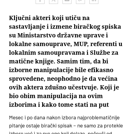
Ključni akteri koji utiču na
sastavljanje i izmene biračkog spiska
su Ministarstvo državne uprave i
lokalne samouprave, MUP, referenti u
lokalnim samoupravama i Službe za
matične knjige. Samim tim, da bi
izborne manipulacije bile efikasno
sprovedene, neophodno je da većina
ovih aktera zdušno učestvuje. Koji je
bio obim manipulacija na ovim
izborima i kako tome stati na put
Mesec i po dana nakon izbora najproblematičnije
pitanje ostaje birački spisak – ne samo za protekle
izbore već i za sve one koji dolaze, počevši od