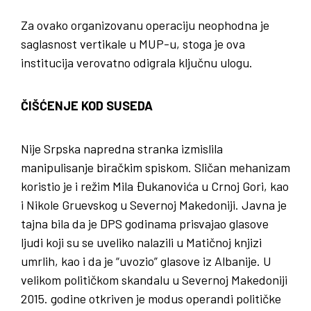
Za ovako organizovanu operaciju neophodna je
saglasnost vertikale u MUP-u, stoga je ova
institucija verovatno odigrala ključnu ulogu.
ČIŠĆENJE KOD SUSEDA
Nije Srpska napredna stranka izmislila
manipulisanje biračkim spiskom. Sličan mehanizam
koristio je i režim Mila Đukanovića u Crnoj Gori, kao
i Nikole Gruevskog u Severnoj Makedoniji. Javna je
tajna bila da je DPS godinama prisvajao glasove
ljudi koji su se uveliko nalazili u Matičnoj knjizi
umrlih, kao i da je “uvozio” glasove iz Albanije. U
velikom političkom skandalu u Severnoj Makedoniji
2015. godine otkriven je modus operandi političke