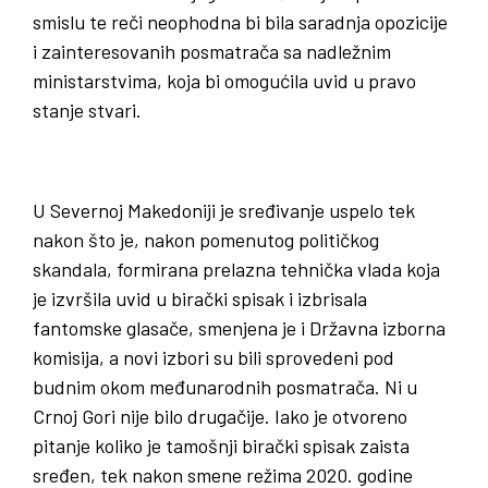
smislu te reči neophodna bi bila saradnja opozicije
i zainteresovanih posmatrača sa nadležnim
ministarstvima, koja bi omogućila uvid u pravo
stanje stvari.
U Severnoj Makedoniji je sređivanje uspelo tek
nakon što je, nakon pomenutog političkog
skandala, formirana prelazna tehnička vlada koja
je izvršila uvid u birački spisak i izbrisala
fantomske glasače, smenjena je i Državna izborna
komisija, a novi izbori su bili sprovedeni pod
budnim okom međunarodnih posmatrača. Ni u
Crnoj Gori nije bilo drugačije. Iako je otvoreno
pitanje koliko je tamošnji birački spisak zaista
sređen, tek nakon smene režima 2020. godine