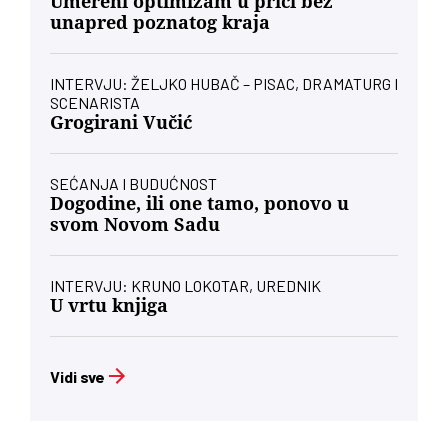
Umereni optimizam u priči bez
unapred poznatog kraja
INTERVJU: ŽELJKO HUBAČ – PISAC, DRAMATURG I
SCENARISTA
Grogirani Vučić
SEĆANJA I BUDUĆNOST
Dogodine, ili one tamo, ponovo u
svom Novom Sadu
INTERVJU: KRUNO LOKOTAR, UREDNIK
U vrtu knjiga
Vidi sve