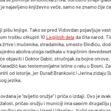
je najavljeno književno veče, samo ne znamo čije će 
ji pišu knjige. Tako se pred Vidovdan pojavljuje vest
om trošku otkupiti 10
Legijinih dela
da čita narod. Ti
oga žrtve i mučenika, stradalnika, umesto Đinđiću, do
ujedno abolira uloga radikala u tragičnim devedese
e objaviti i Doktor Dabić, stručnjak za bojne otrove
radžić kao testemonijalne istine o ratu u Bosni. Z
ršti od istorije, jer Đurađ Branković i Jerina zidaju
og jezika.
vdana je “svijetlo oružje” i priča o izdaji. Ovo je sv
alost, pričao oružju i municiji ima sasvim drugačiju p
ružja i municije u Izrael i Ukrajinu. Vučić se malo p