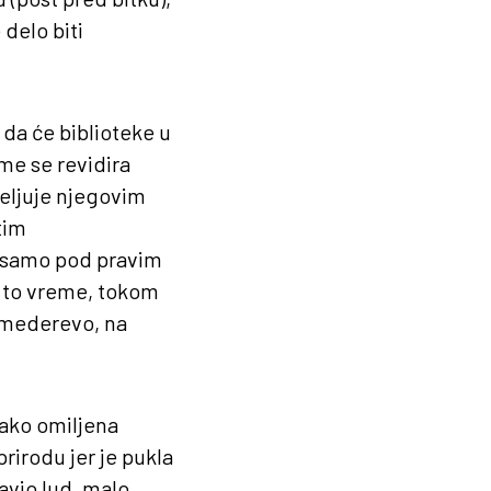
delo biti
 da će biblioteke u
me se revidira
deljuje njegovim
tim
, samo pod pravim
a to vreme, tokom
 Smederevo, na
akako omiljena
rirodu jer je pukla
ravio lud, malo