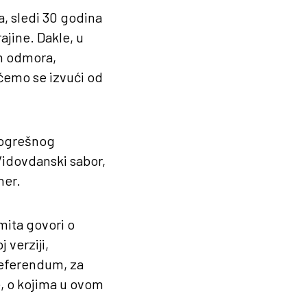
a, sledi 30 godina
ajine. Dakle, u
ih odmora,
ćemo se izvući od
 pogrešnog
 Vidovdanski sabor,
ner.
mita govori o
 verziji,
referendum, za
e, o kojima u ovom