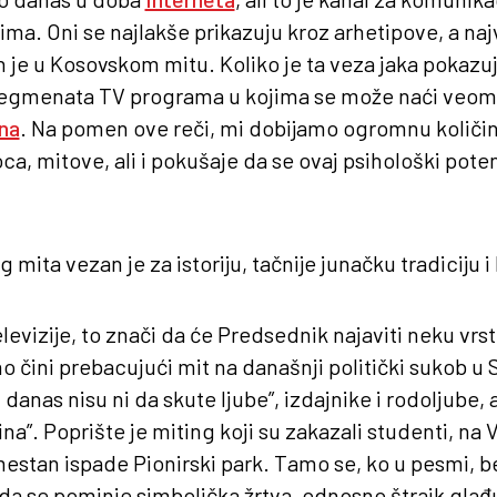
ma. Oni se najlakše prikazuju kroz arhetipove, a najv
 je u Kosovskom mitu. Koliko je ta veza jaka pokazu
egmenata TV programa u kojima se može naći veoma 
na
. Na pomen ove reči, mi dobijamo ogromnu količinu
, mitove, ali i pokušaje da se ovaj psihološki potenc
mita vezan je za istoriju, tačnije junačku tradiciju 
levizije, to znači da će Predsednik najaviti neku vrst
 čini prebacujući mit na današnji politički sukob u S
 danas nisu ni da skute ljube”, izdajnike i rodoljube,
ina”. Poprište je miting koji su zakazali studenti, na
stan ispade Pionirski park. Tamo se, ko u pesmi, be
da se pominje simbolička žrtva, odnosno štrajk glađu