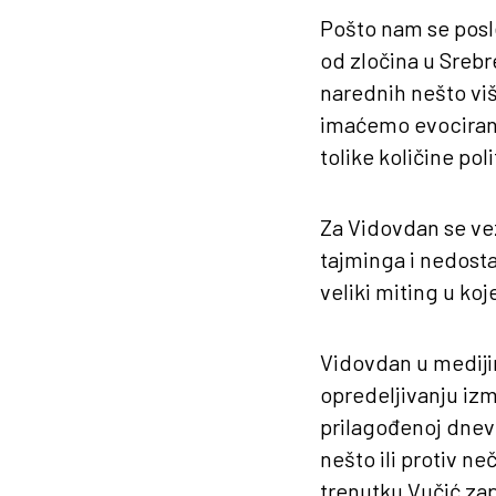
Pošto nam se posle
od zločina u Srebre
narednih nešto vi
imaćemo evociranj
tolike količine po
Za Vidovdan se vez
tajminga i nedostat
veliki miting u koj
Vidovdan u medijim
opredeljivanju izm
prilagođenoj dnevn
nešto ili protiv n
trenutku Vučić zap