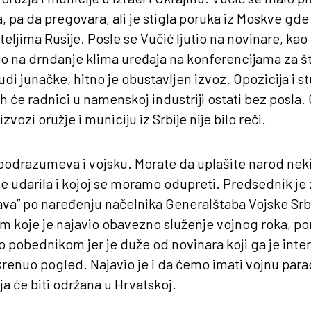
 pa da pregovara, ali je stigla poruka iz Moskve gde 
eljima Rusije. Posle se Vučić ljutio na novinare, kao
io na drndanje klima uređaja na konferencijama za š
di junačke, hitno je obustavljen izvoz. Opozicija i st
h će radnici u namenskoj industriji ostati bez posla.
zvozi oružje i municiju iz Srbije nije bilo reči.
odrazumeva i vojsku. Morate da uplašite narod ne
e udarila i kojoj se moramo odupreti. Predsednik je 
kava” po naređenju načelnika Generalštaba Vojske Srb
m koje je najavio obavezno služenje vojnog roka, po
 pobednikom jer je duže od novinara koji ga je inter
skrenuo pogled. Najavio je i da ćemo imati vojnu pa
a će biti održana u Hrvatskoj.