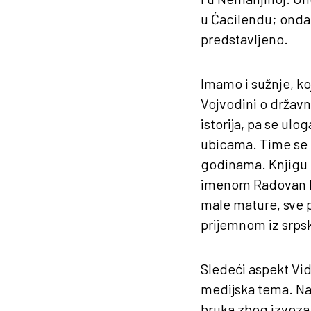
u Ćacilendu; onda 
predstavljeno.
Imamo i sužnje, ko
Vojvodini o državn
istorija, pa se ul
ubicama. Time se 
godinama. Knjigu ć
imenom Radovan Ka
male mature, sve p
prijemnom iz srpsk
Sledeći aspekt Vido
medijska tema. Naž
bruka zbog izvoza o