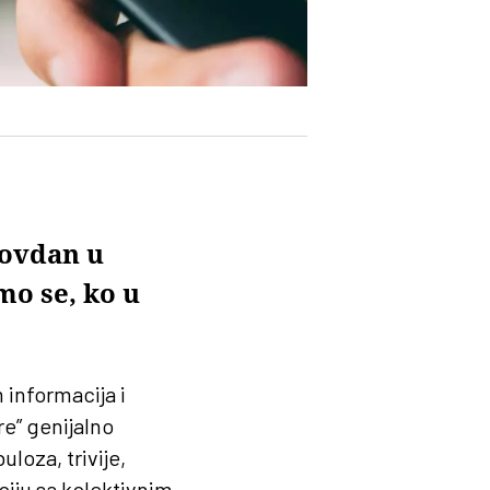
dovdan u
mo se, ko u
informacija i
e” genijalno
loza, trivije,
aciju sa kolektivnim