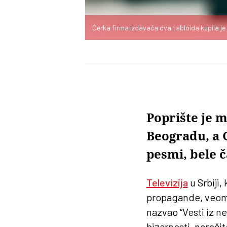
Ćerka firma izdavača dva tabloida kupila je j
Poprište je m
Beogradu, a 
pesmi, bele 
Televizija
u Srbiji,
propagande, veoma 
nazvao “Vesti iz n
bizarnosti, naroči