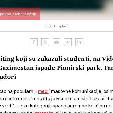
oš dve lokalne televizije
Foto: Unsplash
iting koji su zakazali studenti, na Vi
Gazimestan ispade Pionirski park. Ta
čadori
 kao najpopularniji
medij
masovne komunikacije, osim 
često donosi ono što je Ršum u emisiji “Fazoni i for
esvesti”. U ovu kategoriju spada ogromna količina nebu
to danas u doba
Interneta
, ali to je kanal za komunik