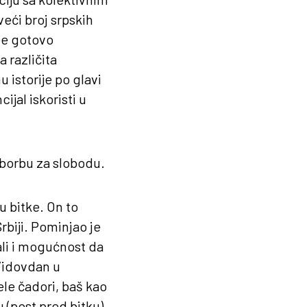
eći broj srpskih
je gotovo
različita
 istorije po glavi
ijal iskoristi u
i borbu za slobodu.
u bitke. On to
rbiji. Pominjao je
 ali i mogućnost da
 Vidovdan u
le čadori, baš kao
 (post pred bitku),