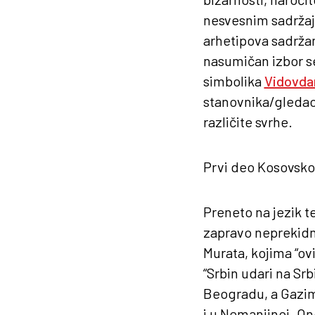
nesvesnim sadržaji
arhetipova sadržan
nasumičan izbor s
simbolika
Vidovda
stanovnika/gledaoca
različite svrhe.
Prvi deo Kosovskog 
Preneto na jezik te
zapravo neprekidno
Murata, kojima “ovi
“Srbin udari na Srb
Beogradu, a Gazime
i u Nemanjinoj. On