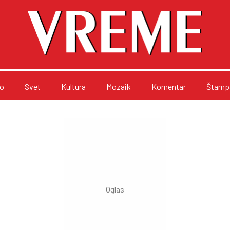
o
Svet
Kultura
Mozaik
Komentar
Štampa