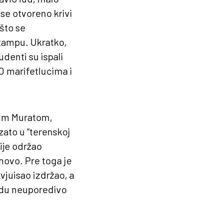
se otvoreno krivi
 što se
tampu. Ukratko,
udenti su ispali
 O marifetlucima i
kim Muratom,
zato u “terenskoj
ije održao
novo. Pre toga je
vjuisao izdržao, a
radu neuporedivo