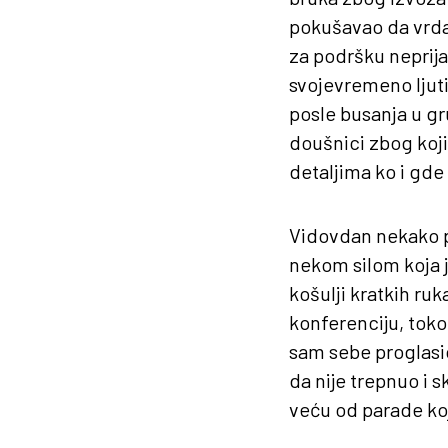
pokušavao da vrda,
za podršku neprijat
svojevremeno ljut
posle busanja u gru
doušnici zbog koji
detaljima ko i gde i
Vidovdan nekako p
nekom silom koja j
košulji kratkih ru
konferenciju, toko
sam sebe proglasio
da nije trepnuo i 
veću od parade koj