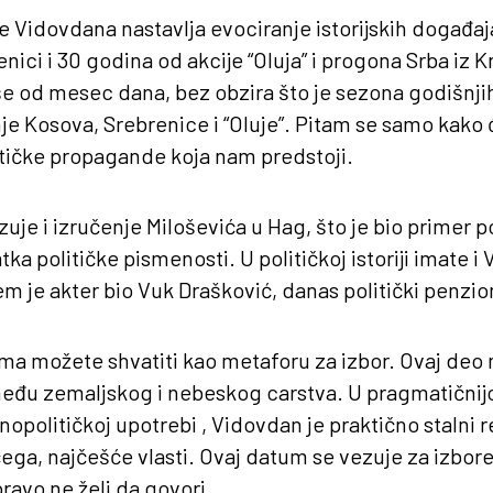
 Vidovdana nastavlja evociranje istorijskih događaj
nici i 30 godina od akcije “Oluja” i progona Srba iz Kr
še od mesec dana, bez obzira što je sezona godišnj
e Kosova, Srebrenice i “Oluje”. Pitam se samo kako 
litičke propagande koja nam predstoji.
uje i izručenje Miloševića u Hag, što je bio primer
ka političke pismenosti. U političkoj istoriji imate i
em je akter bio Vuk Drašković, danas politički penzio
a možete shvatiti kao metaforu za izbor. Ovaj deo 
eđu zemaljskog i nebeskog carstva. U pragmatičnijoj
opolitičkoj upotrebi , Vidovdan je praktično stalni 
ečega, najčešće vlasti. Ovaj datum se vezuje za izbor
ravo ne želi da govori.