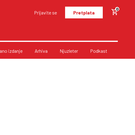
0
Prijavite se
Pretplata
no izdanje
Arhiva
Njuzleter
Podkast