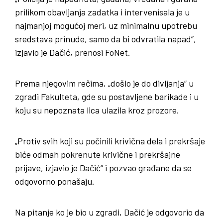
prilikom obavljanja zadatka i intervenisala je u
najmanjoj mogućoj meri, uz minimalnu upotrebu
sredstava prinude, samo da bi odvratila napad“,
izjavio je Dačić, prenosi FoNet.
Prema njegovim rečima, „došlo je do divljanja“ u
zgradi Fakulteta, gde su postavljene barikade i u
koju su nepoznata lica ulazila kroz prozore.
„Protiv svih koji su počinili krivična dela i prekršaje
biće odmah pokrenute krivične i prekršajne
prijave, izjavio je Dačić“ i pozvao građane da se
odgovorno ponašaju.
Na pitanje ko je bio u zgradi, Dačić je odgovorio da