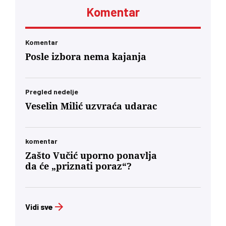
Komentar
Komentar
Posle izbora nema kajanja
Pregled nedelje
Veselin Milić uzvraća udarac
komentar
Zašto Vučić uporno ponavlja
da će „priznati poraz“?
Vidi sve