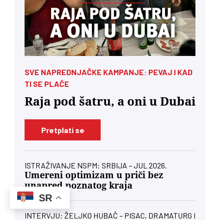
SVE NAPREDNJAČKE KAMPANJE: PEVAJ I KAD
TI SE PLAČE
Raja pod šatru, a oni u Dubai
Pretplati se
ISTRAŽIVANJE NSPM: SRBIJA – JUL 2026.
Umereni optimizam u priči bez
unapred poznatog kraja
SR
INTERVJU: ŽELJKO HUBAČ – PISAC, DRAMATURG I