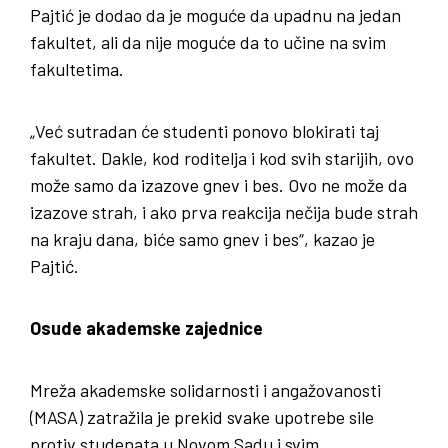
Pajtić je dodao da je moguće da upadnu na jedan
fakultet, ali da nije moguće da to učine na svim
fakultetima.
„Već sutradan će studenti ponovo blokirati taj
fakultet. Dakle, kod roditelja i kod svih starijih, ovo
može samo da izazove gnev i bes. Ovo ne može da
izazove strah, i ako prva reakcija nečija bude strah
na kraju dana, biće samo gnev i bes“, kazao je
Pajtić.
Osude akademske zajednice
Mreža akademske solidarnosti i angažovanosti
(MASA) zatražila je prekid svake upotrebe sile
protiv studenata u Novom Sadu i svim