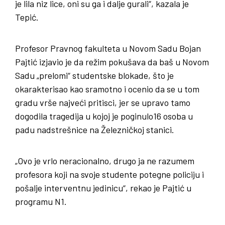
je lila niz lice, oni su ga i dalje gurali“, kazala je
Tepić.
Profesor Pravnog fakulteta u Novom Sadu Bojan
Pajtić izjavio je da režim pokušava da baš u Novom
Sadu „prelomi“ studentske blokade, što je
okarakterisao kao sramotno i ocenio da se u tom
gradu vrše najveći pritisci, jer se upravo tamo
dogodila tragedija u kojoj je poginulo16 osoba u
padu nadstrešnice na Železničkoj stanici.
„Ovo je vrlo neracionalno, drugo ja ne razumem
profesora koji na svoje studente potegne policiju i
pošalje interventnu jedinicu“, rekao je Pajtić u
programu N1.