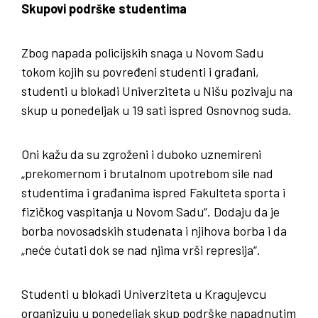
Skupovi podrške studentima
Zbog napada policijskih snaga u Novom Sadu
tokom kojih su povređeni studenti i građani,
studenti u blokadi Univerziteta u Nišu pozivaju na
skup u ponedeljak u 19 sati ispred Osnovnog suda.
Oni kažu da su zgroženi i duboko uznemireni
„prekomernom i brutalnom upotrebom sile nad
studentima i građanima ispred Fakulteta sporta i
fizičkog vaspitanja u Novom Sadu“. Dodaju da je
borba novosadskih studenata i njihova borba i da
„neće ćutati dok se nad njima vrši represija“.
Studenti u blokadi Univerziteta u Kragujevcu
organizuju u ponedeljak skup podrške napadnutim