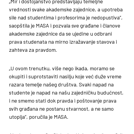
„Mir i dostojanstvo predstavljaju temeljne
vrednosti svake akademske zajednice, a upotreba
sile nad studentima i profesorima je nedopustiva“,
saopštila je MASA i pozvala sve građane i članove
akademske zajednice da se ujedine u odbrani
prava studenata na mirno izražavanje stavova i
zahteva za pravdom.
„U ovom trenutku, više nego ikada, moramo se
okupiti i suprotstaviti nasilju koje već duže vreme
razara temelje našeg društva. Svaki napad na
studente je napad na našu zajedničku budućnost,
i ne smemo stati dok pravda i poštovanje prava
svih građana ne postanu stvarnost, a ne samo
utopija“, poručila je MASA.