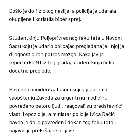
Došlo je do fizičkog nasilja, a policija je udarala
okupljene i koristila biber sprej.
Studentkinju Poljoprivrednog fakulteta u Novom
Sadu koju je udario policajac pregledana je i njoj je
dijagnosticiran potres mozga. Kako javlja
reporterka N1 iz tog grada, studentkinja čeka
dodatne preglede.
Povodom incidenta, tokom kojeg je, prema
saopštenju Zavoda za urgentrnu medicinu,
povređeno petoro ljudi, reagovali su predstavnici
vlasti i opozicije, a ministar policije Ivica Dačić
naveo je da je povređen i dekan tog fakulteta i
najavio je prekršajne prijave.