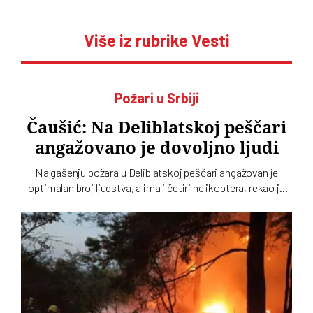
Više iz rubrike Vesti
Požari u Srbiji
Čaušić: Na Deliblatskoj peščari
angažovano je dovoljno ljudi
Na gašenju požara u Deliblatskoj peščari angažovan je
optimalan broj ljudstva, a ima i četiri helikoptera, rekao je
Luka Čaušić pomoćnik ministra Ministarstva unutrašnjih
poslova. Požarom je zahvaćeno oko hiljadu i po i više
hektara šume i niskog rastinja