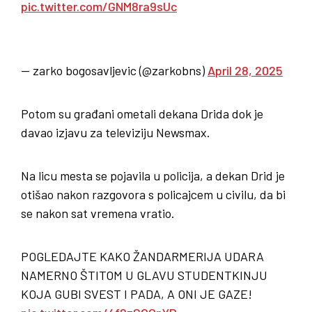
pic.twitter.com/GNM8ra9sUc
— zarko bogosavljevic (@zarkobns)
April 28, 2025
Potom su građani ometali dekana Drida dok je
davao izjavu za televiziju Newsmax.
Na licu mesta se pojavila u policija, a dekan Drid je
otišao nakon razgovora s policajcem u civilu, da bi
se nakon sat vremena vratio.
POGLEDAJTE KAKO ŽANDARMERIJA UDARA
NAMERNO ŠTITOM U GLAVU STUDENTKINJU
KOJA GUBI SVEST I PADA, A ONI JE GAZE!