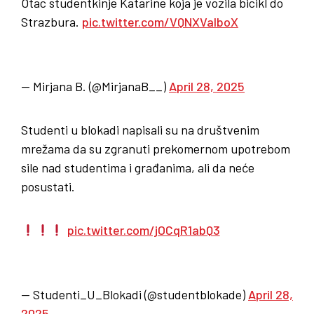
Otac studentkinje Katarine koja je vozila bicikl do
Strazbura.
pic.twitter.com/VQNXValboX
— Mirjana B. (@MirjanaB__)
April 28, 2025
Studenti u blokadi napisali su na društvenim
mrežama da su zgranuti prekomernom upotrebom
sile nad studentima i građanima, ali da neće
posustati.
pic.twitter.com/jOCqR1abQ3
— Studenti_U_Blokadi (@studentblokade)
April 28,
2025