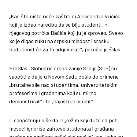
„Kao što ništa neće zaštiti ni Aleksandra Vučića
koji je izdao naredbu da se biju studenti, ni
njegovog potrčka Dačića koji ju je sproveo. Svako
ko je digao ruku na srpsku mladost i srpsku
budućnost će za to odgovarati“, poručio je Đilas.
ProGlas i Slobodne organizacije Srbije (SOS) su
saopštile da je u Novom Sadu došlo do primene
„brutalne sile nad studentima, univerzitetskim
profesorima i građanima koji su mirno
demonstrirali“ i to „najoštrije osudili”.
U saopštenju piše da je „režim koji duže od pet
meseci ignoriše zahteve studenata i građana
prešao na ogoljeno policijsko nasilje“ kao, kako su