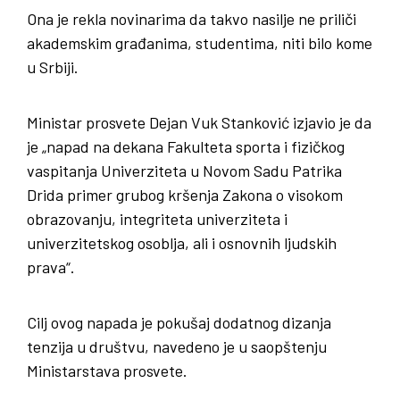
Ona je rekla novinarima da takvo nasilje ne priliči
akademskim građanima, studentima, niti bilo kome
u Srbiji.
Ministar prosvete Dejan Vuk Stanković izjavio je da
je „napad na dekana Fakulteta sporta i fizičkog
vaspitanja Univerziteta u Novom Sadu Patrika
Drida primer grubog kršenja Zakona o visokom
obrazovanju, integriteta univerziteta i
univerzitetskog osoblja, ali i osnovnih ljudskih
prava“.
Cilj ovog napada je pokušaj dodatnog dizanja
tenzija u društvu, navedeno je u saopštenju
Ministarstava prosvete.