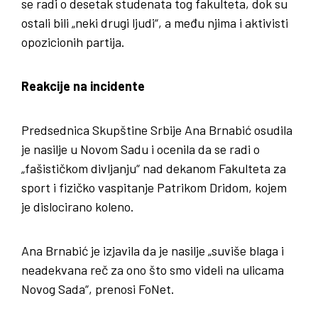
se radi o desetak studenata tog fakulteta, dok su
ostali bili „neki drugi ljudi“, a među njima i aktivisti
opozicionih partija.
Reakcije na incidente
Predsednica Skupštine Srbije Ana Brnabić osudila
je nasilje u Novom Sadu i ocenila da se radi o
„fašističkom divljanju“ nad dekanom Fakulteta za
sport i fizičko vaspitanje Patrikom Dridom, kojem
je dislocirano koleno.
Ana Brnabić je izjavila da je nasilje „suviše blaga i
neadekvana reč za ono što smo videli na ulicama
Novog Sada“, prenosi FoNet.