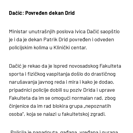
Dačić: Povređen dekan Drid
Ministar unutrašnjih poslova Ivica Dačić saopštio
je i da je dekan Patrik Drid povređen i odveden
policijskim kolima u Klinički centar.
Dačić je rekao da je ispred novosadskog Fakulteta
sporta i fizičkog vaspitanja došlo do drastičnog
narušavanja javnog reda i mira i kako je dodao,
pripadnici policije dobili su poziv Drida i uprave
Fakulteta da im se omogući normalan rad, zbog
činjenice da im rad blokira grupa „nepoznatih
osoba“, koja se nalazi u fakultetskoj zgradi.
„Policija je napadnuta, gađana, vređana i gurana