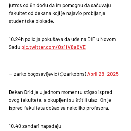
jutros od 8h dođu da im pomognu da sačuvaju
fakultet od dekana koji je najavio probijanje
studentske blokade.
10.24h policija pokušava da uđe na DIF u Novom
Sadu
pic.twitter.com/Os1fV8a6VE
— zarko bogosavljevic (@zarkobns)
April 28, 2025
Dekan Drid je u jednom momentu stigao ispred
ovog fakulteta, a okupljeni su štitili ulaz. On je
ispred fakulteta došao sa nekoliko profesora.
10.40 zandari napadaju