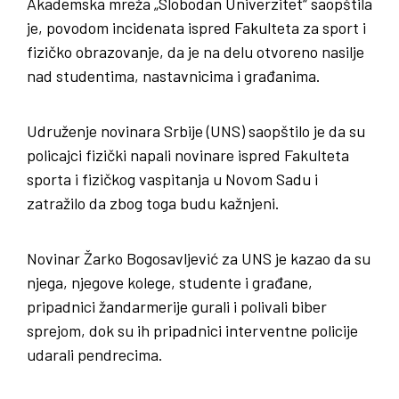
Akademska mreža „Slobodan Univerzitet“ saopštila
je, povodom incidenata ispred Fakulteta za sport i
fizičko obrazovanje, da je na delu otvoreno nasilje
nad studentima, nastavnicima i građanima.
Udruženje novinara Srbije (UNS) saopštilo je da su
policajci fizički napali novinare ispred Fakulteta
sporta i fizičkog vaspitanja u Novom Sadu i
zatražilo da zbog toga budu kažnjeni.
Novinar Žarko Bogosavljević za UNS je kazao da su
njega, njegove kolege, studente i građane,
pripadnici žandarmerije gurali i polivali biber
sprejom, dok su ih pripadnici interventne policije
udarali pendrecima.