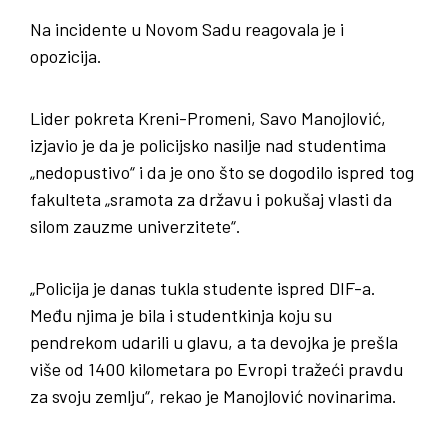
Na incidente u Novom Sadu reagovala je i
opozicija.
Lider pokreta Kreni-Promeni, Savo Manojlović,
izjavio je da je policijsko nasilje nad studentima
„nedopustivo“ i da je ono što se dogodilo ispred tog
fakulteta „sramota za državu i pokušaj vlasti da
silom zauzme univerzitete“.
„Policija je danas tukla studente ispred DIF-a.
Među njima je bila i studentkinja koju su
pendrekom udarili u glavu, a ta devojka je prešla
više od 1400 kilometara po Evropi tražeći pravdu
za svoju zemlju“, rekao je Manojlović novinarima.