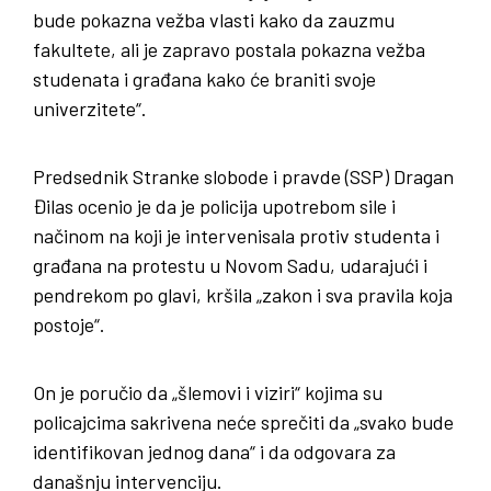
bude pokazna vežba vlasti kako da zauzmu
fakultete, ali je zapravo postala pokazna vežba
studenata i građana kako će braniti svoje
univerzitete“.
Predsednik Stranke slobode i pravde (SSP) Dragan
Đilas ocenio je da je policija upotrebom sile i
načinom na koji je intervenisala protiv studenta i
građana na protestu u Novom Sadu, udarajući i
pendrekom po glavi, kršila „zakon i sva pravila koja
postoje“.
On je poručio da „šlemovi i viziri“ kojima su
policajcima sakrivena neće sprečiti da „svako bude
identifikovan jednog dana“ i da odgovara za
današnju intervenciju.