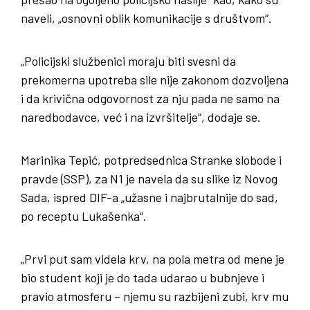
naveli, „osnovni oblik komunikacije s društvom“.
„Policijski službenici moraju biti svesni da
prekomerna upotreba sile nije zakonom dozvoljena
i da krivična odgovornost za nju pada ne samo na
naredbodavce, već i na izvršitelje“, dodaje se.
Marinika Tepić, potpredsednica Stranke slobode i
pravde (SSP), za N1 je navela da su slike iz Novog
Sada, ispred DIF-a „užasne i najbrutalnije do sad,
po receptu Lukašenka“.
„Prvi put sam videla krv, na pola metra od mene je
bio student koji je do tada udarao u bubnjeve i
pravio atmosferu – njemu su razbijeni zubi, krv mu