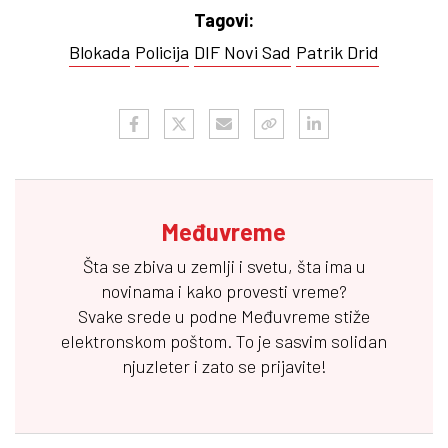
Tagovi:
Blokada
Policija
DIF Novi Sad
Patrik Drid
Međuvreme
Šta se zbiva u zemlji i svetu, šta ima u
novinama i kako provesti vreme?
Svake srede u podne
Međuvreme
stiže
elektronskom poštom. To je sasvim solidan
njuzleter i zato se prijavite!