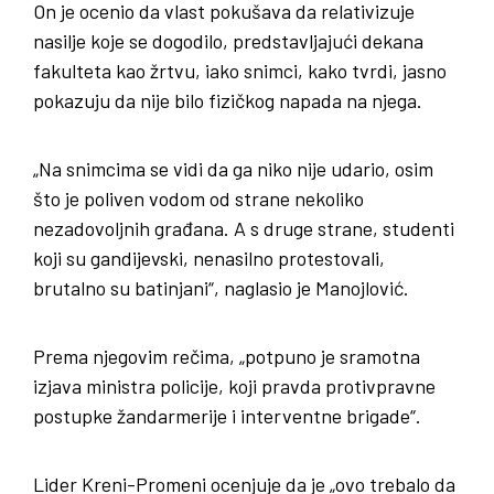
On je ocenio da vlast pokušava da relativizuje
nasilje koje se dogodilo, predstavljajući dekana
fakulteta kao žrtvu, iako snimci, kako tvrdi, jasno
pokazuju da nije bilo fizičkog napada na njega.
„Na snimcima se vidi da ga niko nije udario, osim
što je poliven vodom od strane nekoliko
nezadovoljnih građana. A s druge strane, studenti
koji su gandijevski, nenasilno protestovali,
brutalno su batinjani“, naglasio je Manojlović.
Prema njegovim rečima, „potpuno je sramotna
izjava ministra policije, koji pravda protivpravne
postupke žandarmerije i interventne brigade“.
Lider Kreni-Promeni ocenjuje da je „ovo trebalo da