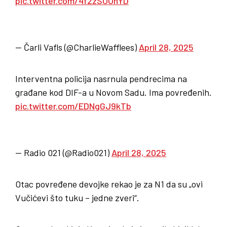
pic.twitter.com/4f2zSOOnYD
— Čarli Vafls (@CharlieWafflees)
April 28, 2025
Interventna policija nasrnula pendrecima na
građane kod DIF-a u Novom Sadu. Ima povređenih.
pic.twitter.com/EDNgGJ9kTb
— Radio 021 (@Radio021)
April 28, 2025
Otac povređene devojke rekao je za N1 da su „ovi
Vučićevi što tuku – jedne zveri“.