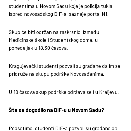
studentima u Novom Sadu koje je policija tukla
ispred novosadskog DIF-a, saznaje portal N1.
Skup će biti održan na raskrsnici između
Medicinske škole i Studentskog doma, u
ponedeljak u 18.30 časova.
Kragujevački studenti pozvali su građane da im se
pridruže na skupu podrške Novosađanima.
U 18 časova skup podrške održava se i u Kraljevu.
Šta se dogodilo na DIF-u u Novom Sadu?
Podsetimo, studenti DIF-a pozvali su građane da