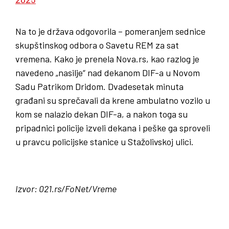
Na to je država odgovorila – pomeranjem sednice
skupštinskog odbora o Savetu REM za sat
vremena. Kako je prenela Nova.rs, kao razlog je
navedeno „nasilje“ nad dekanom DIF-a u Novom
Sadu Patrikom Dridom. Dvadesetak minuta
građani su sprečavali da krene ambulatno vozilo u
kom se nalazio dekan DIF-a, a nakon toga su
pripadnici policije izveli dekana i peške ga sproveli
u pravcu policijske stanice u Stažolivskoj ulici.
Izvor: 021.rs/FoNet/Vreme