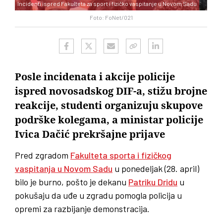
Incidenti ispred Fakulteta za sport i fizičko vaspitanje u Novom Sadu
Foto: FoNet/021
Posle incidenata i akcije policije
ispred novosadskog DIF-a, stižu brojne
reakcije, studenti organizuju skupove
podrške kolegama, a ministar policije
Ivica Dačić prekršajne prijave
Pred zgradom
Fakulteta sporta i fizičkog
vaspitanja u Novom Sadu
u ponedeljak (28. april)
bilo je burno, pošto je dekanu
Patriku Dridu
u
pokušaju da uđe u zgradu pomogla policija u
opremi za razbijanje demonstracija.