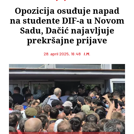
Opozicija osuđuje napad
na studente DIF-a u Novom
Sadu, Dačić najavljuje
prekršajne prijave
28. april 2025, 16:48
I.M.