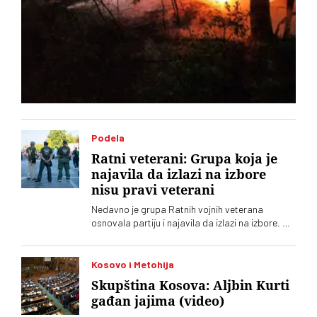
Podela
Ratni veterani: Grupa koja je
najavila da izlazi na izbore
nisu pravi veterani
Nedavno je grupa Ratnih vojnih veterana
osnovala partiju i najavila da izlazi na izbore. Oni
koji sebe nazivaju „pravim veteranima“ ograđuju
se od njih
Kosovo i Metohija
Skupština Kosova: Aljbin Kurti
gađan jajima (video)