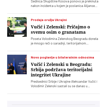
Sednica Skupštine Kosova ponovo je prekinuta
nakon incidenta u kojem je poslanica Alijanse
Time Kadrijaj jajima gađala vršioca dužnosti
premijera Aljbina Kurtija
Prodaja oružja Ukrajini
Vučić i Zelenski: Pričajmo o
svemu osim o granatama
Poseta Volodimira Zelenskog Beogradu donela
je mnogo reči o saradnji, teritorijalnom
integritetu i evropskom putu, ali je jedna tema
ostala gotovo netaknuta – srpsko oružje koje
preko posrednika stiže u Ukrajinu. Vučić i
Novo poglavlje u bilateralnim odnosima
Zelenski o tome javno nisu želeli mnogo da kažu,
Vučić i Zelenski u Beogradu:
iako je jasno da obojica znaju o čemu je reč
Srbija podržava teritorijalni
integritet Ukrajine
Predsednici Srbije i Ukrajine Aleksandar Vučić i
Volodimir Zelenski sastali su se danas u
Beogradu, gde su razgovarali o političkim
odnosima, trgovini, energetici, infrastrukturi i
bezbednosti. Vučić je poručio da Srbija
podržava teritorijalni integritet Ukrajine