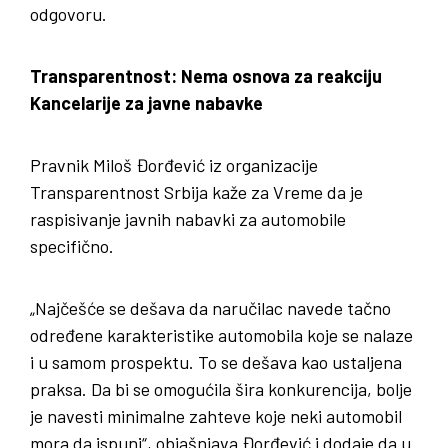
odgovoru.
Transparentnost: Nema osnova za reakciju
Kancelarije za javne nabavke
Pravnik Miloš Đorđević iz organizacije
Transparentnost Srbija kaže za Vreme da je
raspisivanje javnih nabavki za automobile
specifično.
„Najčešće se dešava da naručilac navede tačno
određene karakteristike automobila koje se nalaze
i u samom prospektu. To se dešava kao ustaljena
praksa. Da bi se omogućila šira konkurencija, bolje
je navesti minimalne zahteve koje neki automobil
mora da ispuni“, objašnjava Đorđević i dodaje da u