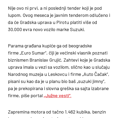
Nije ovo ni prvi, a ni poslednji tender koji je pod
lupom. Ovog meseca je javnim tenderom odlučeno i
da će Gradska uprava u Pirotu platiti više od
30.000 evra novo vozilo marke Suzuki.
Parama građana kupiće ga od beogradske
firme „Euro Sumar“, čiji je većinski vlasnik poznati
biznismen Branislav Grujić. Zahtevi koje je Gradska
uprava imala u vezi sa vozilom, slično kao u slučaju
Narodnog muzeja u Leskovcu i firme „Auto Čačak“,
pisani su kao da je u planu bio baš „suzuki jimny”,
pa je prekopirana i slovna greška sa sajta izabrane
firme, piše portal
„Južne vesti“.
Zapremina motora od tačno 1.462 kubika, benzin