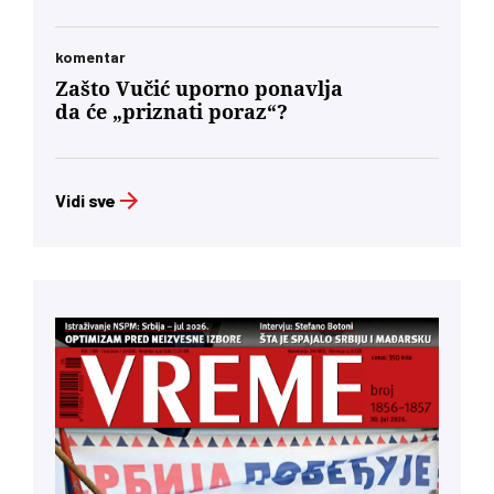
komentar
Zašto Vučić uporno ponavlja
da će „priznati poraz“?
Vidi sve