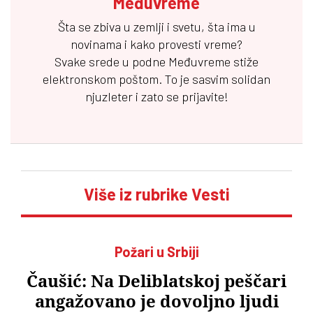
Međuvreme
Šta se zbiva u zemlji i svetu, šta ima u
novinama i kako provesti vreme?
Svake srede u podne
Međuvreme
stiže
elektronskom poštom. To je sasvim solidan
njuzleter i zato se prijavite!
Više iz rubrike Vesti
Požari u Srbiji
Čaušić: Na Deliblatskoj peščari
angažovano je dovoljno ljudi