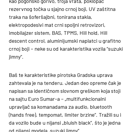
kao pogonsko gorivo, troja vrata, poklopac
rezervnog točka u sjajno crnoj boji, UV zaštitna
traka na šoferšajbni, tonirana stakla,
elektropodesivi mat crni spoljni retrovizori,
imobilajzer sistem, BAS, TPMS, Hill hold, Hill
descent control, aluminijumski naplatci u grafitno
crnoj boji – neke su od karakteristika vozila “suzuki
jimny”.
Baš te karakteristike pirotska Gradska uprava
zahtevala je na tenderu. Jedan deo opreme čak je
napisan sa identičnom slovnom greškom koja stoji
na sajtu Euro Sumar-a – „multifunkcionalni
upravljač sa komanadama za audio, bluetooth
(hands free), tempomat, limiter brzine”. Tražili su i
da vozilo bude u nijansi „bluish black”, što je jedna
od nijansi modela „suzuki jimny”.