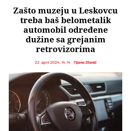
Zašto muzeju u Leskovcu
treba baš belometalik
automobil određene
dužine sa grejanim
retrovizorima
22. april 2024, 14:14
Tijana Stanić