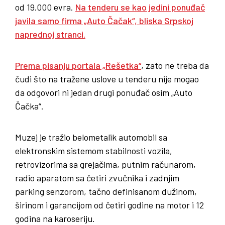
od 19.000 evra.
Na tenderu se kao jedini ponuđač
javila samo firma „Auto Čačak“, bliska Srpskoj
naprednoj stranci.
Prema pisanju portala „Rešetka“
, zato ne treba da
čudi što na tražene uslove u tenderu nije mogao
da odgovori ni jedan drugi ponuđač osim „Auto
Čačka“.
Muzej je tražio belometalik automobil sa
elektronskim sistemom stabilnosti vozila,
retrovizorima sa grejačima, putnim računarom,
radio aparatom sa četiri zvučnika i zadnjim
parking senzorom, tačno definisanom dužinom,
širinom i garancijom od četiri godine na motor i 12
godina na karoseriju.