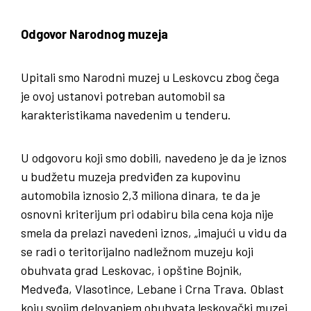
Odgovor Narodnog muzeja
Upitali smo Narodni muzej u Leskovcu zbog čega
je ovoj ustanovi potreban automobil sa
karakteristikama navedenim u tenderu.
U odgovoru koji smo dobili, navedeno je da je iznos
u budžetu muzeja predviđen za kupovinu
automobila iznosio 2,3 miliona dinara, te da je
osnovni kriterijum pri odabiru bila cena koja nije
smela da prelazi navedeni iznos, „imajući u vidu da
se radi o teritorijalno nadležnom muzeju koji
obuhvata grad Leskovac, i opštine Bojnik,
Medveđa, Vlasotince, Lebane i Crna Trava. Oblast
koju svojim delovanjem obuhvata leskovački muzej