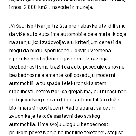
iznosi 2.800 km2“, navode iz muzeja.
„Vršeći ispitivanje tržišta pre nabavke utvrdili smo
da više auto kuća ima automobile bele metalik boje
na stanju (koji zadovoljavaju kriterijum cene) i da
mogu da budu isporučene u okviru vremena
isporuke predviđenih ugovorom. Iz razloga
bezbednosti smo tražili da auto poseduje osnovne
bezbednosne elemente koji poseduju moderni
automobili, a tu spada i elektronski sistem
stabilnosti, retrovizori sa grejačima, putni računar,
zadnji parking senzori (da bi automobil što duže
bio limarski neoštećen). Radio aparat sa četiri
zvučnika je takođe sastavni deo svakog
automobila, i ima svoju ulogu u bezbednosti
prilikom povezivanja na mobilne telefone“, stoji se