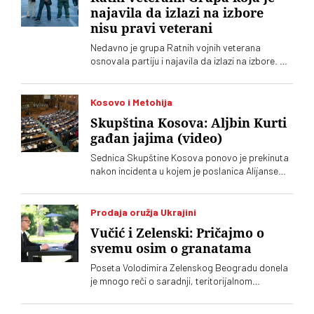
najavila da izlazi na izbore
nisu pravi veterani
Nedavno je grupa Ratnih vojnih veterana
osnovala partiju i najavila da izlazi na izbore. Oni
koji sebe nazivaju „pravim veteranima“ ograđuju
se od njih
Kosovo i Metohija
Skupština Kosova: Aljbin Kurti
gađan jajima (video)
Sednica Skupštine Kosova ponovo je prekinuta
nakon incidenta u kojem je poslanica Alijanse
Time Kadrijaj jajima gađala vršioca dužnosti
premijera Aljbina Kurtija
Prodaja oružja Ukrajini
Vučić i Zelenski: Pričajmo o
svemu osim o granatama
Poseta Volodimira Zelenskog Beogradu donela
je mnogo reči o saradnji, teritorijalnom
integritetu i evropskom putu, ali je jedna tema
ostala gotovo netaknuta – srpsko oružje koje