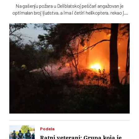
Na gašenju požara u Deliblatskoj peščari angažovan je
optimalan broj ljudstva, a ima i četiri helikoptera, rekao je
Luka Čaušić pomoćnik ministra Ministarstva unutrašnjih
poslova. Požarom je zahvaćeno oko hiljadu i po i više
hektara šume i niskog rastinja
Podela
Ratni veterani: Grupa koja je