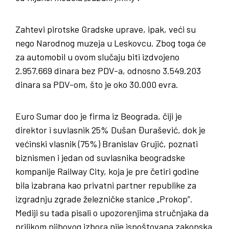
Zahtevi pirotske Gradske uprave, ipak, veći su
nego Narodnog muzeja u Leskovcu. Zbog toga će
za automobil u ovom slučaju biti izdvojeno
2.957.669 dinara bez PDV-a, odnosno 3.549.203
dinara sa PDV-om, što je oko 30.000 evra.
Euro Sumar doo je firma iz Beograda, čiji je
direktor i suvlasnik 25% Dušan Đurašević, dok je
većinski vlasnik (75%) Branislav Grujić, poznati
biznismen i jedan od suvlasnika beogradske
kompanije Railway City, koja je pre četiri godine
bila izabrana kao privatni partner republike za
izgradnju zgrade železničke stanice „Prokop”.
Mediji su tada pisali o upozorenjima stručnjaka da
prilikom njihovog izbora nije ispoštovana zakonska