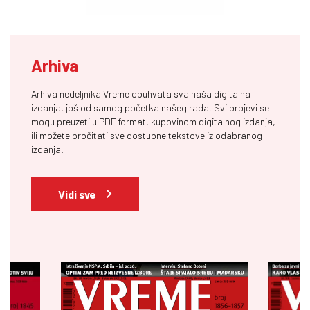
Arhiva
Arhiva nedeljnika Vreme obuhvata sva naša digitalna
izdanja, još od samog početka našeg rada. Svi brojevi se
mogu preuzeti u PDF format, kupovinom digitalnog izdanja,
ili možete pročitati sve dostupne tekstove iz odabranog
izdanja.
Vidi sve