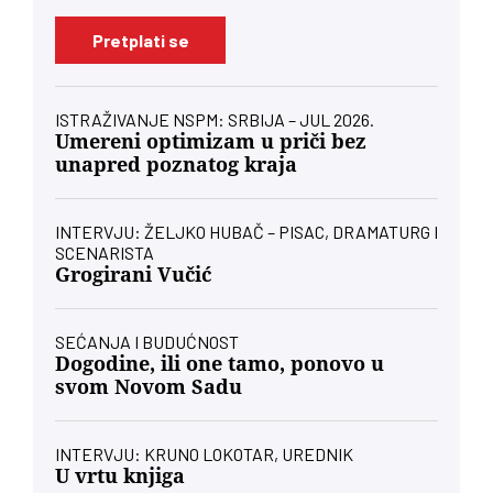
Pretplati se
ISTRAŽIVANJE NSPM: SRBIJA – JUL 2026.
Umereni optimizam u priči bez
unapred poznatog kraja
INTERVJU: ŽELJKO HUBAČ – PISAC, DRAMATURG I
SCENARISTA
Grogirani Vučić
SEĆANJA I BUDUĆNOST
Dogodine, ili one tamo, ponovo u
svom Novom Sadu
INTERVJU: KRUNO LOKOTAR, UREDNIK
U vrtu knjiga