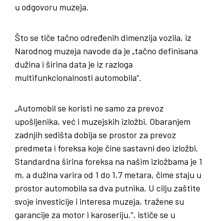
u odgovoru muzeja.
Što se tiče tačno određenih dimenzija vozila, iz
Narodnog muzeja navode da je „tačno definisana
dužina i širina data je iz razloga
multifunkcionalnosti automobila“.
„Automobil se koristi ne samo za prevoz
upošljenika, već i muzejskih izložbi. Obaranjem
zadnjih sedišta dobija se prostor za prevoz
predmeta i foreksa koje čine sastavni deo izložbi.
Standardna širina foreksa na našim izložbama je 1
m, a dužina varira od 1 do 1,7 metara, čime staju u
prostor automobila sa dva putnika. U cilju zaštite
svoje investicije i interesa muzeja, tražene su
garancije za motor i karoseriju.“, ističe se u