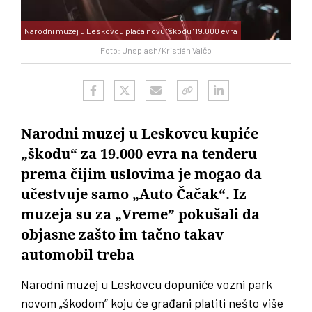
Narodni muzej u Leskovcu plaća novu "škodu" 19.000 evra
Foto: Unsplash/Kristián Valčo
Narodni muzej u Leskovcu kupiće
„škodu“ za 19.000 evra na tenderu
prema čijim uslovima je mogao da
učestvuje samo „Auto Čačak“. Iz
muzeja su za „Vreme” pokušali da
objasne zašto im tačno takav
automobil treba
Narodni muzej u Leskovcu dopuniće vozni park
novom „škodom” koju će građani platiti nešto više