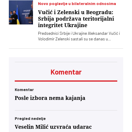
preko posrednika stiže u Ukrajinu. Vučić i
Novo poglavlje u bilateralnim odnosima
Zelenski o tome javno nisu želeli mnogo da kažu,
Vučić i Zelenski u Beogradu:
iako je jasno da obojica znaju o čemu je reč
Srbija podržava teritorijalni
integritet Ukrajine
Predsednici Srbije i Ukrajine Aleksandar Vučić i
Volodimir Zelenski sastali su se danas u
Beogradu, gde su razgovarali o političkim
odnosima, trgovini, energetici, infrastrukturi i
bezbednosti. Vučić je poručio da Srbija
podržava teritorijalni integritet Ukrajine
Komentar
Komentar
Posle izbora nema kajanja
Pregled nedelje
Veselin Milić uzvraća udarac