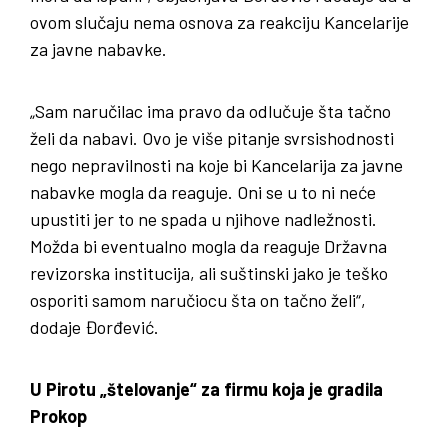
ovom slučaju nema osnova za reakciju Kancelarije
za javne nabavke.
„Sam naručilac ima pravo da odlučuje šta tačno
želi da nabavi. Ovo je više pitanje svrsishodnosti
nego nepravilnosti na koje bi Kancelarija za javne
nabavke mogla da reaguje. Oni se u to ni neće
upustiti jer to ne spada u njihove nadležnosti.
Možda bi eventualno mogla da reaguje Državna
revizorska institucija, ali suštinski jako je teško
osporiti samom naručiocu šta on tačno želi“,
dodaje Đorđević.
U Pirotu „štelovanje“ za firmu koja je gradila
Prokop