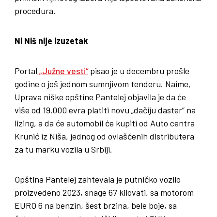
procedura.
Ni Niš nije izuzetak
Portal
„Južne vesti“
pisao je u decembru prošle
godine o još jednom sumnjivom tenderu. Naime,
Uprava niške opštine Pantelej objavila je da će
više od 19.000 evra platiti novu „dačiju daster” na
lizing, a da će automobil će kupiti od Auto centra
Krunić iz Niša, jednog od ovlašćenih distributera
za tu marku vozila u Srbiji.
Opština Pantelej zahtevala je putničko vozilo
proizvedeno 2023, snage 67 kilovati, sa motorom
EURO 6 na benzin, šest brzina, bele boje, sa