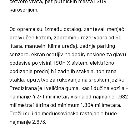
četvoro vrata, pet putničkih mesta i SUV
karoserijom.
Od opreme su, između ostalog, zahtevali menjač
presvučen kožom, zapreminu rezervoara od 50
litara, manuelni klima uređaj, zadnje parking
senzore, ekran osetljiv na dodir, naslone za glavu
podesive po visini, ISOFIX sistem, električno
podizanje prednjih i zadnjih stakala, tonirana
stakla, uputstvo za rukovanje na srpskom jeziku.
Precizirana je i veličina guma, kao i dužina vozila –
najmanje 4.341 milimetar, visina od najmanje 1.682
milimetra i širina od minimum 1.804 milimetara.
Tražili su i da međuosovinsko rastojanje bude
najmanje 2.673.