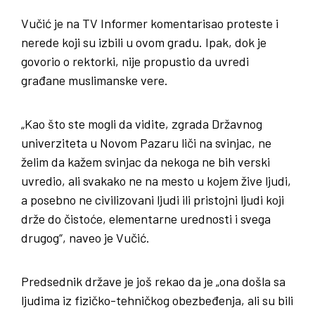
Vučić je na TV Informer komentarisao proteste i
nerede koji su izbili u ovom gradu. Ipak, dok je
govorio o rektorki, nije propustio da uvredi
građane muslimanske vere.
„Kao što ste mogli da vidite, zgrada Državnog
univerziteta u Novom Pazaru liči na svinjac, ne
želim da kažem svinjac da nekoga ne bih verski
uvredio, ali svakako ne na mesto u kojem žive ljudi,
a posebno ne civilizovani ljudi ili pristojni ljudi koji
drže do čistoće, elementarne urednosti i svega
drugog“, naveo je Vučić.
Predsednik države je još rekao da je „ona došla sa
ljudima iz fizičko-tehničkog obezbeđenja, ali su bili