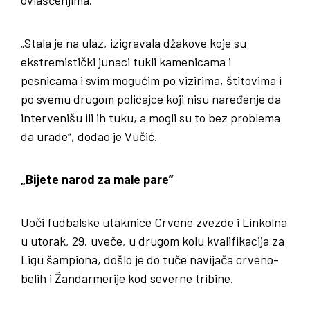
„Stala je na ulaz, izigravala džakove koje su
ekstremistički junaci tukli kamenicama i
pesnicama i svim mogućim po vizirima, štitovima i
po svemu drugom policajce koji nisu naređenje da
intervenišu ili ih tuku, a mogli su to bez problema
da urade“, dodao je Vučić.
„Bijete narod za male pare”
Uoči fudbalske utakmice Crvene zvezde i Linkolna
u utorak, 29. uveče, u drugom kolu kvalifikacija za
Ligu šampiona, došlo je do tuče navijača crveno-
belih i Žandarmerije kod severne tribine.