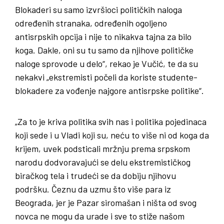
Blokaderi su samo izvršioci političkih naloga
određenih stranaka, određenih ogoljeno
antisrpskih opcija i nije to nikakva tajna za bilo
koga. Dakle, oni su tu samo da njihove političke
naloge sprovode u delo“, rekao je Vučić, te da su
nekakvi „ekstremisti počeli da koriste studente-
blokadere za vođenje najgore antisrpske politike“.
„Za to je kriva politika svih nas i politika pojedinaca
koji sede i u Vladi koji su, neću to više ni od koga da
krijem, uvek podsticali mržnju prema srpskom
narodu dodvoravajući se delu ekstremističkog
biračkog tela i trudeći se da dobiju njihovu
podršku. Čeznu da uzmu što više para iz
Beograda, jer je Pazar siromašan i ništa od svog
novca ne mogu da urade i sve to stiže našom