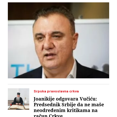
geodetski inspektor Dalibor Babić
Srpska pravoslavna crkva
Joanikije odgovara Vučiću:
Predsednik Srbije da ne maše
neodređenim kritikama na
račun Crkve