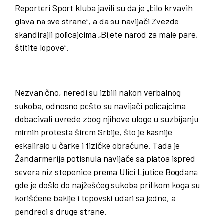
Reporteri Sport kluba javili su da je „bilo krvavih
glava na sve strane“, a da su navijači Zvezde
skandirajli policajcima „Bijete narod za male pare,
štitite lopove“.
Nezvanično, neredi su izbili nakon verbalnog
sukoba, odnosno pošto su navijači policajcima
dobacivali uvrede zbog njihove uloge u suzbijanju
mirnih protesta širom Srbije, što je kasnije
eskaliralo u čarke i fizičke obračune. Tada je
Žandarmerija potisnula navijače sa platoa ispred
severa niz stepenice prema Ulici Ljutice Bogdana
gde je došlo do najžešćeg sukoba prilikom koga su
korišćene baklje i topovski udari sa jedne, a
pendreci s druge strane.