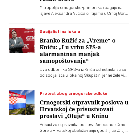
Mitropolija crnogorsko-primorska reaguje na
izjave Aleksandra Vučića o litijama u Crnoj Gori
2020. koje „vrve od nejasnoća”
Socijalisti na lokalu
Branko Ružić za „Vreme“ o
Kniću: „I u vrhu SPS-a
alarmantnan manjak
samopoštovanja“
Dva odbornika SPS-a iz Knića odmetnula su se
od socijalista u lokalnoj Skupštini jer ne žele više
da imaju posla sa "nasilnim i neobrazovanim"
naprednjacima. Jedan od njih kaže za „Vreme“
da je „SNS u Kniću nasilna skupina
Protest zbog crnogorske odluke
neobrazovanih ljudi" sa kojima ne žele ni sad, niti
Crnogorski otpravnik poslova u
ikada više, da sarađuju. Branko Ružić za
Hrvatskoj će prisustvovati
„Vreme“ kaže da je alarmantno da tendencije
proslavi „Oluje“ u Kninu
odricanja od izvornih principa i mazohizma
postoje ne samo na lokalu, već i u samom vrhu
Prisustvo otpravnika poslova Ambasade Crne
SPS-a
Gore u Hrvatskoj obeležavanju godišnjice „Oluje“
u Kninu izazvalo je političke reakcije u Srbiji.