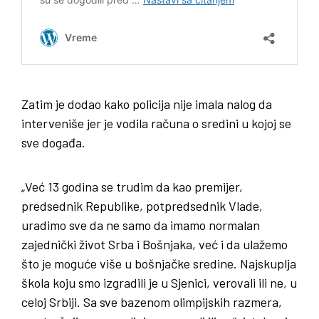
Zatim je dodao kako policija nije imala nalog da
interveniše jer je vodila računa o sredini u kojoj se
sve događa.
„Već 13 godina se trudim da kao premijer,
predsednik Republike, potpredsednik Vlade,
uradimo sve da ne samo da imamo normalan
zajednički život Srba i Bošnjaka, već i da ulažemo
što je moguće više u bošnjačke sredine. Najskuplja
škola koju smo izgradili je u Sjenici, verovali ili ne, u
celoj Srbiji. Sa sve bazenom olimpijskih razmera,