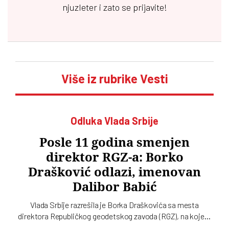
njuzleter i zato se prijavite!
Više iz rubrike Vesti
Odluka Vlada Srbije
Posle 11 godina smenjen
direktor RGZ-a: Borko
Drašković odlazi, imenovan
Dalibor Babić
Vlada Srbije razrešila je Borka Draškovića sa mesta
direktora Republičkog geodetskog zavoda (RGZ), na kojem
je bio 11 godina. Za vršioca dužnosti direktora imenovan je