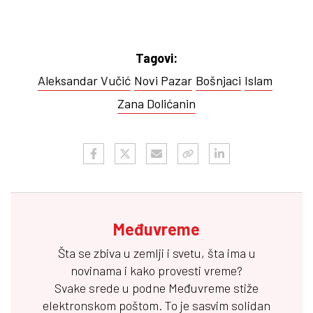
Tagovi:
Aleksandar Vučić
Novi Pazar
Bošnjaci
Islam
Zana Dolićanin
Međuvreme
Šta se zbiva u zemlji i svetu, šta ima u
novinama i kako provesti vreme?
Svake srede u podne
Međuvreme
stiže
elektronskom poštom. To je sasvim solidan