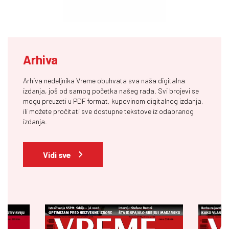
Arhiva
Arhiva nedeljnika Vreme obuhvata sva naša digitalna
izdanja, još od samog početka našeg rada. Svi brojevi se
mogu preuzeti u PDF format, kupovinom digitalnog izdanja,
ili možete pročitati sve dostupne tekstove iz odabranog
izdanja.
Vidi sve