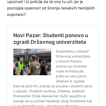
upoznati i iz policije da će ona tu ući, jer je
postojala opasnost od širenja nekakvih hemijskih
supstanci“.