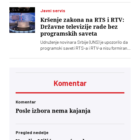
Vučić je poručio da je reč o proslavi zločina
počinjenih nad srpskim narodom
Javni servis
Kršenje zakona na RTS i RTV:
Državne televizije rade bez
programskih saveta
Udruženje novinara Srbije (UNS) je upozorilo da
programski saveti RTS-a i RTV-a nisu formirani
nakon isteka mandata njihovih članova, zbog
čega se postavlja pitanje poštovanja zakonskih
procedura i funkcionisanja mehanizama
kontrole javnih medijskih servisa
Komentar
Komentar
Posle izbora nema kajanja
Pregled nedelje