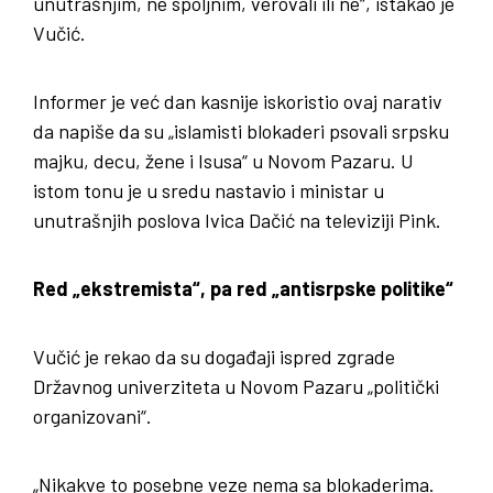
unutrašnjim, ne spoljnim, verovali ili ne“, istakao je
Vučić.
Informer je već dan kasnije iskoristio ovaj narativ
da napiše da su „islamisti blokaderi psovali srpsku
majku, decu, žene i Isusa“ u Novom Pazaru. U
istom tonu je u sredu nastavio i ministar u
unutrašnjih poslova Ivica Dačić na televiziji Pink.
Red „ekstremista“, pa red „antisrpske politike“
Vučić je rekao da su događaji ispred zgrade
Državnog univerziteta u Novom Pazaru „politički
organizovani“.
„Nikakve to posebne veze nema sa blokaderima.