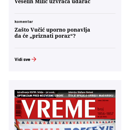
Veselin Milić uzvraća udarac
komentar
Zašto Vučić uporno ponavlja
da će „priznati poraz“?
Vidi sve