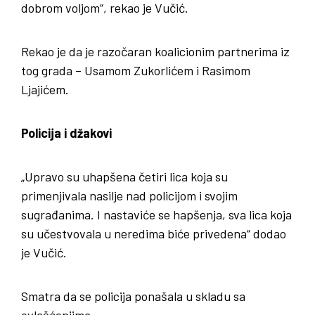
dobrom voljom“, rekao je Vučić.
Rekao je da je razočaran koalicionim partnerima iz
tog grada – Usamom Zukorlićem i Rasimom
Ljajićem.
Policija i džakovi
„Upravo su uhapšena četiri lica koja su
primenjivala nasilje nad policijom i svojim
sugrađanima. I nastaviće se hapšenja, sva lica koja
su učestvovala u neredima biće privedena“ dodao
je Vučić.
Smatra da se policija ponašala u skladu sa
ovlašćenjima.