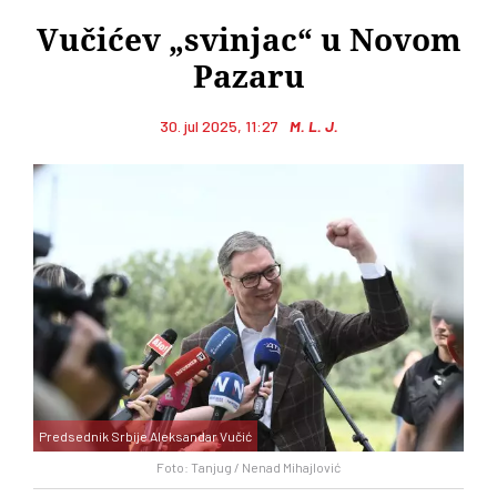
Vučićev „svinjac“ u Novom
Pazaru
30. jul 2025, 11:27
M. L. J.
Predsednik Srbije Aleksandar Vučić
Foto: Tanjug / Nenad Mihajlović