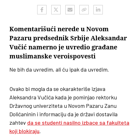
Komentarišući nerede u Novom
Pazaru predsednik Srbije Aleksandar
Vučić namerno je uvredio građane
muslimanske veroispovesti
Ne bih da uvredim, ali ću ipak da uvredim.
Ovako bi mogla da se okarakteriše izjava
Aleksandra Vučića kada je pominjao rektorku
Državnog univerziteta u Novom Pazaru Zanu
Dolićaninin i informaciju da je državi dostavila
zahtev
da se studenti nasilno izbace sa fakulteta
koji blokiraju
.