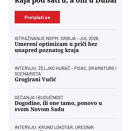
Raja pod šatru, a oni u Dubai
Pretplati se
ISTRAŽIVANJE NSPM: SRBIJA – JUL 2026.
Umereni optimizam u priči bez
unapred poznatog kraja
INTERVJU: ŽELJKO HUBAČ – PISAC, DRAMATURG I
SCENARISTA
Grogirani Vučić
SEĆANJA I BUDUĆNOST
Dogodine, ili one tamo, ponovo u
svom Novom Sadu
INTERVJU: KRUNO LOKOTAR, UREDNIK