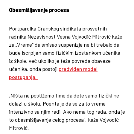
Obesmišljavanje procesa
Portparolka Granskog sindikata prosvetnih
radnika Nezavisnost Vesna Vojvodić Mitrović kaže
za „Vreme“ da smisao suspenizje ne bi trebalo da
bude iscrpljen samo fizičkim izostankom učenika
iz škole, već ukoliko je teža povreda obaveze
učenika, onda postoji
predviđen model
postupanja.
„Ništa ne postižemo time da dete samo fizički ne
dolazi u školu. Poenta je da se za to vreme
intenzivno sa njim radi. Ako nema tog rada, onda je
to obesmišljavanje celog procesa“, kaže Vojvodić
Mitrović.