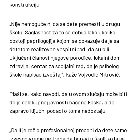
konstrukciju.
„Nije nemoguće ni da se dete premesti u drugu
školu. Saglasnost za to se dobija lako ukoliko
postoji paprilogojija kojom se pokazuje da je sa
detetom realizovan vaspitni rad, da su bili
uključeni članovi njegove porodice, lokalni dom
zdravlja, centar za socijalni rad, da je psiholog
škole napisao izveštaj“, kaže Vojvodić Mitrović.
Plaši se, kako navodi, da u ovom slučaju može biti
da je celokupnoj javnosti bačena koska, a da
zapravo ključni podaci o tome nedostaju.
„Da li je reč o profesionalnoj proceni da dete samo
izvesno vreme ne treba da boravi u školi, a da se