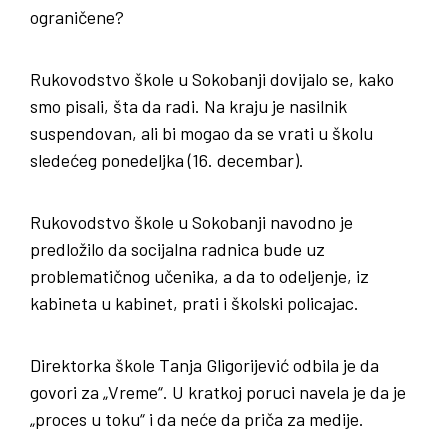
ograničene?
Rukovodstvo škole u Sokobanji dovijalo se, kako
smo pisali, šta da radi. Na kraju je nasilnik
suspendovan, ali bi mogao da se vrati u školu
sledećeg ponedeljka (16. decembar).
Rukovodstvo škole u Sokobanji navodno je
predložilo da socijalna radnica bude uz
problematičnog učenika, a da to odeljenje, iz
kabineta u kabinet, prati i školski policajac.
Direktorka škole Tanja Gligorijević odbila je da
govori za „Vreme“. U kratkoj poruci navela je da je
„proces u toku“ i da neće da priča za medije.