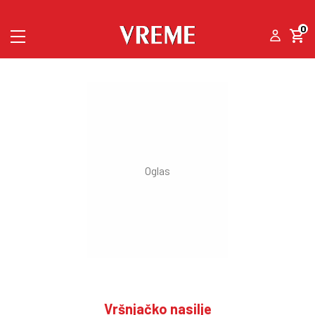
0
Vršnjačko nasilje