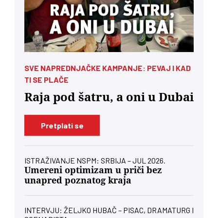
SVE NAPREDNJAČKE KAMPANJE: PEVAJ I KAD
TI SE PLAČE
Raja pod šatru, a oni u Dubai
Pretplati se
ISTRAŽIVANJE NSPM: SRBIJA – JUL 2026.
Umereni optimizam u priči bez
unapred poznatog kraja
INTERVJU: ŽELJKO HUBAČ – PISAC, DRAMATURG I