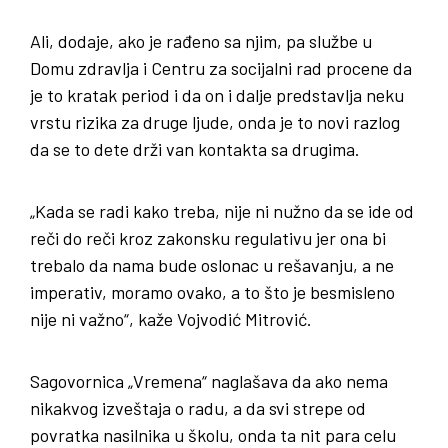
Ali, dodaje, ako je rađeno sa njim, pa službe u
Domu zdravlja i Centru za socijalni rad procene da
je to kratak period i da on i dalje predstavlja neku
vrstu rizika za druge ljude, onda je to novi razlog
da se to dete drži van kontakta sa drugima.
„Kada se radi kako treba, nije ni nužno da se ide od
reči do reči kroz zakonsku regulativu jer ona bi
trebalo da nama bude oslonac u rešavanju, a ne
imperativ, moramo ovako, a to što je besmisleno
nije ni važno“, kaže Vojvodić Mitrović.
Sagovornica „Vremena“ naglašava da ako nema
nikakvog izveštaja o radu, a da svi strepe od
povratka nasilnika u školu, onda ta nit para celu