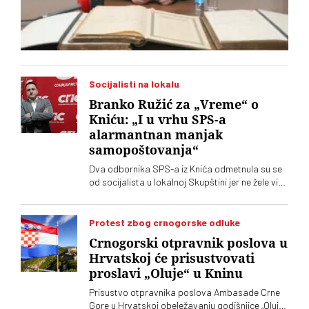
Socijalisti na lokalu
Branko Ružić za „Vreme“ o
Kniću: „I u vrhu SPS-a
alarmantnan manjak
samopoštovanja“
Dva odbornika SPS-a iz Knića odmetnula su se
od socijalista u lokalnoj Skupštini jer ne žele više
da imaju posla sa "nasilnim i neobrazovanim"
naprednjacima. Jedan od njih kaže za „Vreme“
da je „SNS u Kniću nasilna skupina
Protest zbog crnogorske odluke
neobrazovanih ljudi" sa kojima ne žele ni sad, niti
Crnogorski otpravnik poslova u
ikada više, da sarađuju. Branko Ružić za
Hrvatskoj će prisustvovati
„Vreme“ kaže da je alarmantno da tendencije
proslavi „Oluje“ u Kninu
odricanja od izvornih principa i mazohizma
postoje ne samo na lokalu, već i u samom vrhu
Prisustvo otpravnika poslova Ambasade Crne
SPS-a
Gore u Hrvatskoj obeležavanju godišnjice „Oluje“