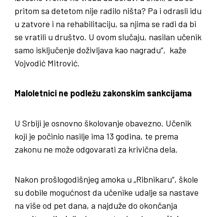
pritom sa detetom nije radilo ništa? Pa i odrasli idu
u zatvore i na rehabilitaciju, sa njima se radi da bi
se vratili u društvo. U ovom slučaju, nasilan učenik
samo isključenje doživljava kao nagradu“, kaže
Vojvodić Mitrović.
Maloletnici ne podležu zakonskim sankcijama
U Srbiji je osnovno školovanje obavezno. Učenik
koji je počinio nasilje ima 13 godina, te prema
zakonu ne može odgovarati za krivična dela.
Nakon prošlogodišnjeg amoka u „Ribnikaru“, škole
su dobile mogućnost da učenike udalje sa nastave
na više od pet dana, a najduže do okončanja