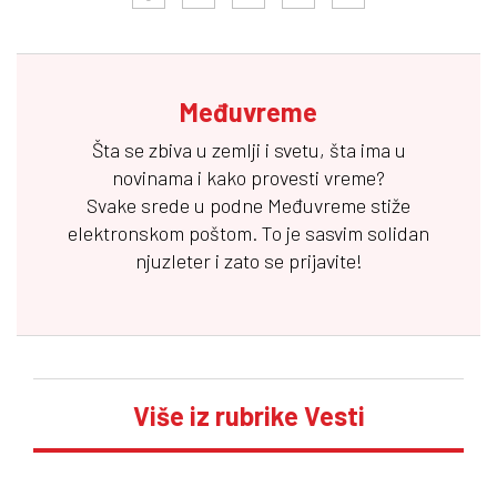
Međuvreme
Šta se zbiva u zemlji i svetu, šta ima u
novinama i kako provesti vreme?
Svake srede u podne
Međuvreme
stiže
elektronskom poštom. To je sasvim solidan
njuzleter i zato se prijavite!
Više iz rubrike Vesti