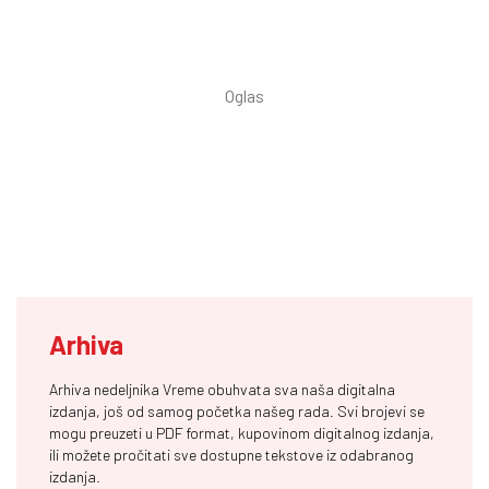
Arhiva
Arhiva nedeljnika Vreme obuhvata sva naša digitalna
izdanja, još od samog početka našeg rada. Svi brojevi se
mogu preuzeti u PDF format, kupovinom digitalnog izdanja,
ili možete pročitati sve dostupne tekstove iz odabranog
izdanja.