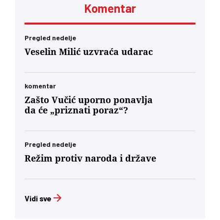
Komentar
Pregled nedelje
Veselin Milić uzvraća udarac
komentar
Zašto Vučić uporno ponavlja
da će „priznati poraz“?
Pregled nedelje
Režim protiv naroda i države
Vidi sve