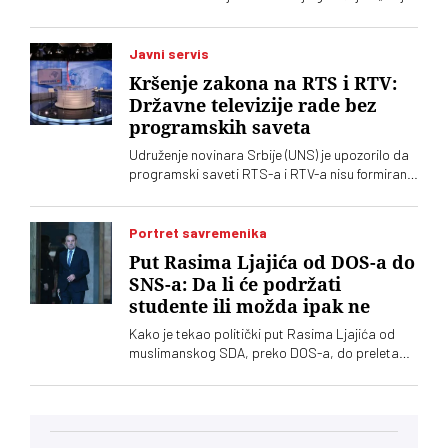
u Kninu izazvalo je političke reakcije u Srbiji.
Vučić je poručio da je reč o proslavi zločina
počinjenih nad srpskim narodom
Javni servis
Kršenje zakona na RTS i RTV:
Državne televizije rade bez
programskih saveta
Udruženje novinara Srbije (UNS) je upozorilo da
programski saveti RTS-a i RTV-a nisu formirani
nakon isteka mandata njihovih članova, zbog
čega se postavlja pitanje poštovanja zakonskih
procedura i funkcionisanja mehanizama
Portret savremenika
kontrole javnih medijskih servisa
Put Rasima Ljajića od DOS-a do
SNS-a: Da li će podržati
studente ili možda ipak ne
Kako je tekao politički put Rasima Ljajića od
muslimanskog SDA, preko DOS-a, do preleta
Vučiću i konačno otklona od naprednjaka. Da li
će se usuditi da javno podrži studente?