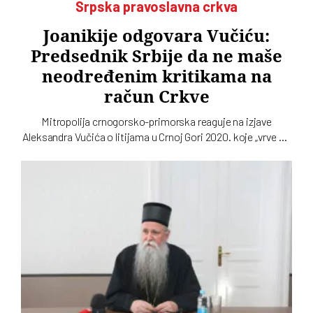
Srpska pravoslavna crkva
Joanikije odgovara Vučiću:
Predsednik Srbije da ne maše
neodređenim kritikama na
račun Crkve
Mitropolija crnogorsko-primorska reaguje na izjave
Aleksandra Vučića o litijama u Crnoj Gori 2020. koje „vrve od
nejasnoća”