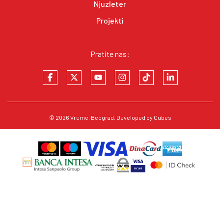
Njuzleter
Projekti
Pratite nas:
© 2026
Vreme
, Beograd. Developed by
Cubes