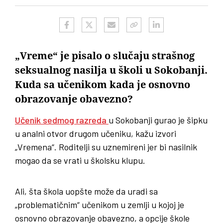
„Vreme“ je pisalo o slučaju strašnog
seksualnog nasilja u školi u Sokobanji.
Kuda sa učenikom kada je osnovno
obrazovanje obavezno?
Učenik sedmog razreda
u Sokobanji gurao je šipku
u analni otvor drugom učeniku, kažu izvori
„Vremena“. Roditelji su uznemireni jer bi nasilnik
mogao da se vrati u školsku klupu.
Ali, šta škola uopšte može da uradi sa
„problematičnim“ učenikom u zemlji u kojoj je
osnovno obrazovanje obavezno, a opcije škole