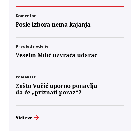
Komentar
Posle izbora nema kajanja
Pregled nedelje
Veselin Milić uzvraća udarac
komentar
Zašto Vučić uporno ponavlja
da će „priznati poraz“?
Vidi sve