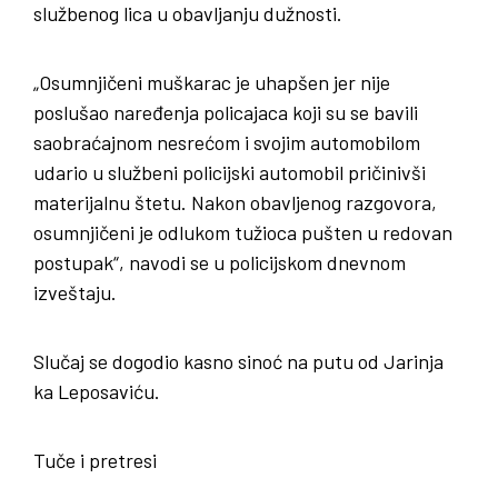
službenog lica u obavljanju dužnosti.
„Osumnjičeni muškarac je uhapšen jer nije
poslušao naređenja policajaca koji su se bavili
saobraćajnom nesrećom i svojim automobilom
udario u službeni policijski automobil pričinivši
materijalnu štetu. Nakon obavljenog razgovora,
osumnjičeni je odlukom tužioca pušten u redovan
postupak“, navodi se u policijskom dnevnom
izveštaju.
Slučaj se dogodio kasno sinoć na putu od Jarinja
ka Leposaviću.
Tuče i pretresi