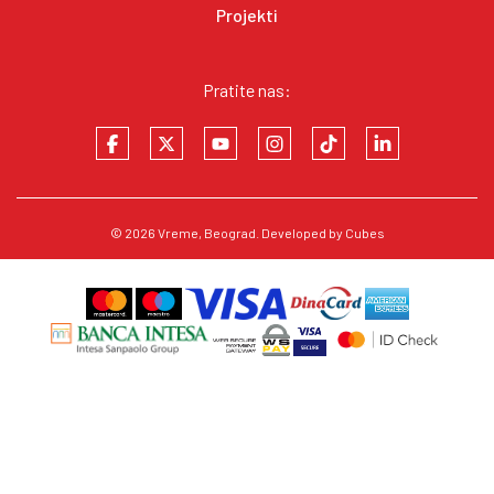
Projekti
Pratite nas:
© 2026
Vreme
, Beograd. Developed by
Cubes