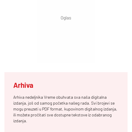
Arhiva
Arhiva nedeljnika Vreme obuhvata sva naša digitalna
izdanja, još od samog početka našeg rada. Svi brojevi se
mogu preuzeti u PDF format, kupovinom digitalnog izdanja,
ili možete pročitati sve dostupne tekstove iz odabranog
izdanja.