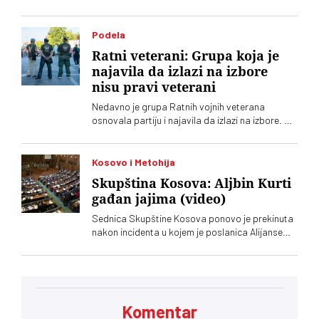
četiri helikoptera, rekao je Luka Čaušić
pomoćnik ministra Ministarstva unutrašnjih
poslova. Požarom je zahvaćeno oko hiljadu i po
Podela
i više hektara šume i niskog rastinja
Ratni veterani: Grupa koja je
najavila da izlazi na izbore
nisu pravi veterani
Nedavno je grupa Ratnih vojnih veterana
osnovala partiju i najavila da izlazi na izbore. Oni
koji sebe nazivaju „pravim veteranima“ ograđuju
se od njih
Kosovo i Metohija
Skupština Kosova: Aljbin Kurti
gađan jajima (video)
Sednica Skupštine Kosova ponovo je prekinuta
nakon incidenta u kojem je poslanica Alijanse
Time Kadrijaj jajima gađala vršioca dužnosti
premijera Aljbina Kurtija
Komentar