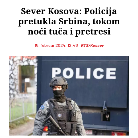
Sever Kosova: Policija
pretukla Srbina, tokom
noći tuča i pretresi
15. februar 2024, 12:48
RTS/Kossev