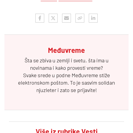
Međuvreme
Šta se zbiva u zemlji i svetu, šta ima u
novinama i kako provesti vreme?
Svake srede u podne
Međuvreme
stiže
elektronskom poštom. To je sasvim solidan
njuzleter i zato se prijavite!
Više iz rubrike Vesti