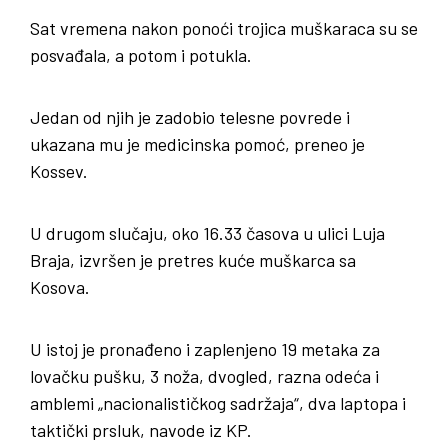
Sat vremena nakon ponoći trojica muškaraca su se
posvađala, a potom i potukla.
Jedan od njih je zadobio telesne povrede i
ukazana mu je medicinska pomoć, preneo je
Kossev.
U drugom slučaju, oko 16.33 časova u ulici Luja
Braja, izvršen je pretres kuće muškarca sa
Kosova.
U istoj je pronađeno i zaplenjeno 19 metaka za
lovačku pušku, 3 noža, dvogled, razna odeća i
amblemi „nacionalističkog sadržaja“, dva laptopa i
taktički prsluk, navode iz KP.