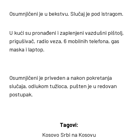
Osumnjičeni je u bekstvu. Slučaj je pod istragom.
U kući su pronađeni i zaplenjeni vazdušni pištolj,
prigušivač, radio veza, 6 mobilnih telefona, gas
maska i laptop.
Osumnjičeni je priveden a nakon pokretanja
slučaja, odlukom tužioca, pušten je u redovan
postupak.
Tagovi:
Kosovo
Srbi na Kosovu