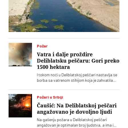
Požar
Vatra i dalje proždire
Deliblatsku peščaru: Gori preko
1500 hektara
I tokom noći u Deliblatskoj peščari nastavlja se
borba sa vatrenom stihijom koja je zahvatila
oko 1.500 hektara šume i niskog rastinja
Požari u Srbiji
Čaušić: Na Deliblatskoj peščari
angažovano je dovoljno ljudi
Na gašenju požara u Deliblatskoj peščari
angažovan je optimalan broj ljudstva, a ima i