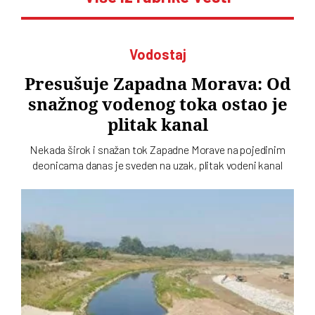
Vodostaj
Presušuje Zapadna Morava: Od
snažnog vodenog toka ostao je
plitak kanal
Nekada širok i snažan tok Zapadne Morave na pojedinim
deonicama danas je sveden na uzak, plitak vodeni kanal