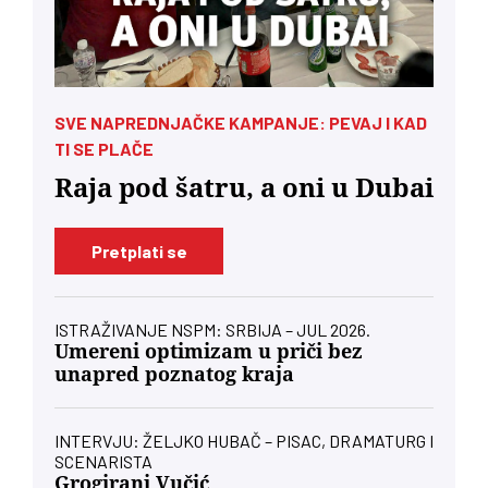
SVE NAPREDNJAČKE KAMPANJE: PEVAJ I KAD
TI SE PLAČE
Raja pod šatru, a oni u Dubai
Pretplati se
ISTRAŽIVANJE NSPM: SRBIJA – JUL 2026.
Umereni optimizam u priči bez
unapred poznatog kraja
INTERVJU: ŽELJKO HUBAČ – PISAC, DRAMATURG I
SCENARISTA
Grogirani Vučić