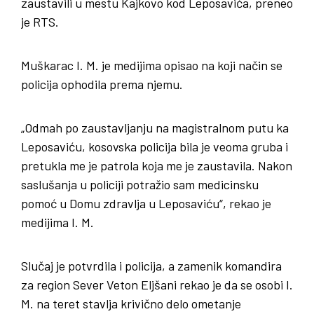
zaustavili u mestu Kajkovo kod Leposavića, preneo
je RTS.
Muškarac I. M. je medijima opisao na koji način se
policija ophodila prema njemu.
„Odmah po zaustavljanju na magistralnom putu ka
Leposaviću, kosovska policija bila je veoma gruba i
pretukla me je patrola koja me je zaustavila. Nakon
saslušanja u policiji potražio sam medicinsku
pomoć u Domu zdravlja u Leposaviću“, rekao je
medijima I. M.
Slučaj je potvrdila i policija, a zamenik komandira
za region Sever Veton Eljšani rekao je da se osobi I.
M. na teret stavlja krivično delo ometanje