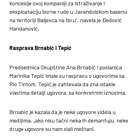
koncesije ovoj kompaniji za istraživanje i
eksploataciju borne rude u Jarandolskom basenu
na teritoriji Baljevca na Ibru“, navela je Đedović
Handanović.
Rasprava Brnabić i Tepić
Predsednica Skupštine Ana Brnabić i poslanica
Marinika Tepić imale su raspravu o ugovorima sa
Rio Tintom. Tepić je zahtevala da zna odakle
vlastima detalji ugovora, sa konkretnim iznosima.
Brnabić je kazala da je neke ugovore videla u
medijima, „ako nisu tačni neka ih demantuju, neke
druge ugovore su nam slali meštani.