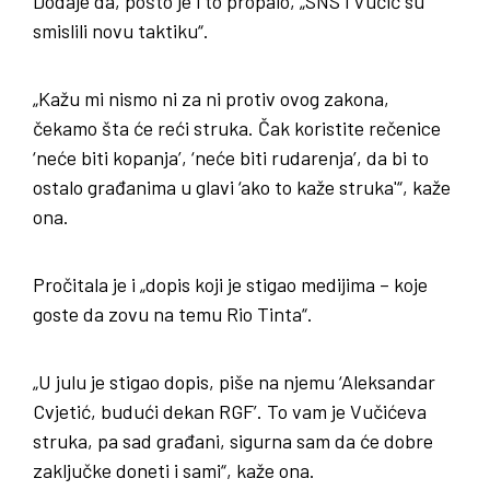
Dodaje da, pošto je i to propalo, „SNS i Vučić su
smislili novu taktiku“.
„Kažu mi nismo ni za ni protiv ovog zakona,
čekamo šta će reći struka. Čak koristite rečenice
‘neće biti kopanja’, ‘neće biti rudarenja’, da bi to
ostalo građanima u glavi ‘ako to kaže struka'“, kaže
ona.
Pročitala je i „dopis koji je stigao medijima – koje
goste da zovu na temu Rio Tinta“.
„U julu je stigao dopis, piše na njemu ‘Aleksandar
Cvjetić, budući dekan RGF’. To vam je Vučićeva
struka, pa sad građani, sigurna sam da će dobre
zaključke doneti i sami“, kaže ona.