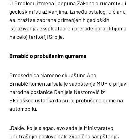
U Predlogu izmena i dopuna Zakona o rudarstvu i
geološkim istraživanjima, između ostalog, u članu
4a, traži se zabrana primenjenih geoloških
istraživanja, eksploatacije i prerade bora i litijuma
na celoj teritoriji Srbije.
Brnabić o probušenim gumama
Predsednica Narodne skupštine Ana
Brnabić komentarisala je saopštenje MUP o prijavi
narodne poslanice Danijele Nestorović iz
Ekološkog ustanka da su joj probušene gume na
automobilu.
„Dakle, ko je slagao, evo sada je Ministarstvo
unutrašnjih poslova dalo zvanično saopštenje,