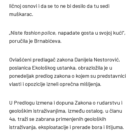
ličnoj osnovi i da se to ne bi desilo da tu sedi
muškarac.
„Niste
fashion police
, napadate gosta u svojoj kući“,
poručila je Brnabićeva.
Ovlašćeni predlagač zakona Danijela Nestorović,
poslanica Ekološkog ustanka, obrazložila je u
ponedeljak predlog zakona o kojem su predstavnici
vlasti i opozicije izneli oprečna mišljenja.
U Predlogu izmena i dopuna Zakona o rudarstvu i
geološkim istraživanjima, između ostalog, u članu
4a, traži se zabrana primenjenih geoloških
istraživanja, eksploatacije i prerade bora i litijuma.