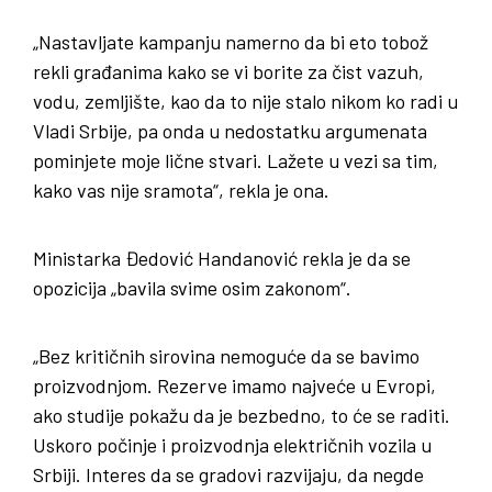
„Nastavljate kampanju namerno da bi eto tobož
rekli građanima kako se vi borite za čist vazuh,
vodu, zemljište, kao da to nije stalo nikom ko radi u
Vladi Srbije, pa onda u nedostatku argumenata
pominjete moje lične stvari. Lažete u vezi sa tim,
kako vas nije sramota“, rekla je ona.
Ministarka Đedović Handanović rekla je da se
opozicija „bavila svime osim zakonom“.
„Bez kritičnih sirovina nemoguće da se bavimo
proizvodnjom. Rezerve imamo najveće u Evropi,
ako studije pokažu da je bezbedno, to će se raditi.
Uskoro počinje i proizvodnja električnih vozila u
Srbiji. Interes da se gradovi razvijaju, da negde