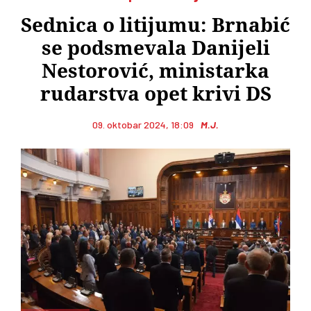
Sednica o litijumu: Brnabić
se podsmevala Danijeli
Nestorović, ministarka
rudarstva opet krivi DS
09. oktobar 2024, 18:09
M.J.