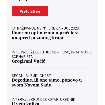
Pretplati se
ISTRAŽIVANJE NSPM: SRBIJA – JUL 2026.
Umereni optimizam u priči bez
unapred poznatog kraja
INTERVJU: ŽELJKO HUBAČ – PISAC, DRAMATURG I
SCENARISTA
Grogirani Vučić
SEĆANJA I BUDUĆNOST
Dogodine, ili one tamo, ponovo u
svom Novom Sadu
INTERVJU: KRUNO LOKOTAR, UREDNIK
U vrtu knjiga