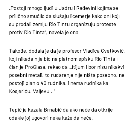
„Postoji mnogo ljudi u Jadru i Rađevini kojima se
prilično smučilo da slušaju licemerje kako oni koji
su prodali zemlju Rio Tintu organizuju proteste
protiv Rio Tinta“, navela je ona.
Takođe, dodala je da je profesor Vladica Cvetković,
koji nikada nije bio na platnom spisku Rio Tinta i
član je ProGlasa, rekao da „„itijum i bor nisu nikakvi
posebni metali, to rudarenje nije ništa posebno, ne
postoji plan o 40 rudnika, i nema rudnika ka
Kosjeriću, Valjevu…“
Tepić je kazala Brnabić da ako neće da otkrije
odakle joj ugovori neka kaže da neće.