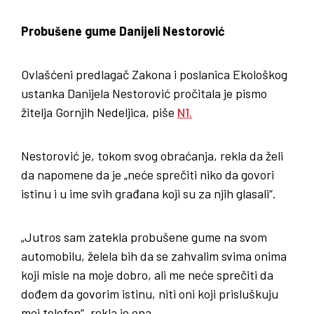
Probušene gume Danijeli Nestorović
Ovlašćeni predlagač Zakona i poslanica Ekološkog
ustanka Danijela Nestorović pročitala je pismo
žitelja Gornjih Nedeljica, piše
N1.
Nestorović je, tokom svog obraćanja, rekla da želi
da napomene da je „neće sprečiti niko da govori
istinu i u ime svih građana koji su za njih glasali“.
„Jutros sam zatekla probušene gume na svom
automobilu, želela bih da se zahvalim svima onima
koji misle na moje dobro, ali me neće sprečiti da
dođem da govorim istinu, niti oni koji prisluškuju
moj telefon“, rekla je ona.