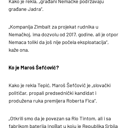
Kako je rekla, „građani Nemačke podržavaju
građane Jadra“.
„Kompanija Zimbalt za projekat rudnika u
Nemačkoj, ima dozvolu od 2017. godine, ali je otpor
Nemaca toliki da još nije počela eksploatacija“,
kaže ona.
Ko je Maroš Šefčovič?
Kako je rekla Tepić, Maroš Šefčovič je „slovački
političar, propali predsednički kandidat i
produžena ruka premijera Roberta Fica“.
„Otkrili smo da je povezan sa Rio Tintom, ali i sa
fabrikom baterija InoBat u koju je Republika Srbija