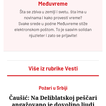
Međuvreme
Šta se zbiva u zemlji i svetu, šta ima u
novinama i kako provesti vreme?
Svake srede u podne
Međuvreme
stiže
elektronskom poštom. To je sasvim solidan
njuzleter i zato se prijavite!
Više iz rubrike Vesti
Požari u Srbiji
Čaušić: Na Deliblatskoj peščari
angažovano je dovoljno ljudi