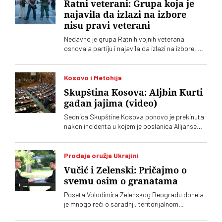
Ratni veterani: Grupa koja je
najavila da izlazi na izbore
nisu pravi veterani
Nedavno je grupa Ratnih vojnih veterana
osnovala partiju i najavila da izlazi na izbore. Oni
koji sebe nazivaju „pravim veteranima“ ograđuju
se od njih
Kosovo i Metohija
Skupština Kosova: Aljbin Kurti
gađan jajima (video)
Sednica Skupštine Kosova ponovo je prekinuta
nakon incidenta u kojem je poslanica Alijanse
Time Kadrijaj jajima gađala vršioca dužnosti
premijera Aljbina Kurtija
Prodaja oružja Ukrajini
Vučić i Zelenski: Pričajmo o
svemu osim o granatama
Poseta Volodimira Zelenskog Beogradu donela
je mnogo reči o saradnji, teritorijalnom
integritetu i evropskom putu, ali je jedna tema