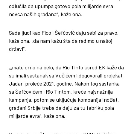
odlučila da upumpa gotovo pola milijarde evra
novca naših građana“, kaže ona.
Sada ljudi kao Fico i Šefčovič daju sebi za pravo,
kaže ona, „da nam kažu šta da radimo u našoj
državi“.
„„mate crno na belo, da Rio Tinto usred EK kaže da
su imali sastanak sa Vučićem i dogovorali projekat
Jadar, proleće 2021. godine. Nakon tog sastanka
sa Šefčovičem i Rio Tintom, kreće najsnažnija
kampanja, potom se uključuje kompanija InoBat,
građani Srbije treba da daju za tu fabriku pola
milijarde evra“, kaže ona.