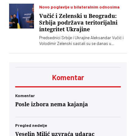
ostala gotovo netaknuta – srpsko oružje koje
preko posrednika stiže u Ukrajinu. Vučić i
Novo poglavlje u bilateralnim odnosima
Zelenski o tome javno nisu želeli mnogo da kažu,
Vučić i Zelenski u Beogradu:
iako je jasno da obojica znaju o čemu je reč
Srbija podržava teritorijalni
integritet Ukrajine
Predsednici Srbije i Ukrajine Aleksandar Vučić i
Volodimir Zelenski sastali su se danas u
Beogradu, gde su razgovarali o političkim
odnosima, trgovini, energetici, infrastrukturi i
bezbednosti. Vučić je poručio da Srbija
podržava teritorijalni integritet Ukrajine
Komentar
Komentar
Posle izbora nema kajanja
Pregled nedelje
Veselin Milić uzvraća udarac