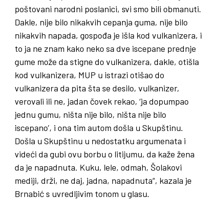
poštovani narodni poslanici, svi smo bili obmanuti.
Dakle, nije bilo nikakvih cepanja guma, nije bilo
nikakvih napada, gospođa je išla kod vulkanizera, i
to ja ne znam kako neko sa dve iscepane prednje
gume može da stigne do vulkanizera, dakle, otišla
kod vulkanizera, MUP u istrazi otišao do
vulkanizera da pita šta se desilo, vulkanizer,
verovali ili ne, jadan čovek rekao, ‘ja dopumpao
jednu gumu, ništa nije bilo, ništa nije bilo
iscepano’, i ona tim autom došla u Skupštinu.
Došla u Skupštinu u nedostatku argumenata i
videći da gubi ovu borbu o litijumu, da kaže žena
da je napadnuta. Kuku, lele, odmah, Šolakovi
mediji, drži, ne daj, jadna, napadnuta“, kazala je
Brnabić s uvredljivim tonom u glasu.