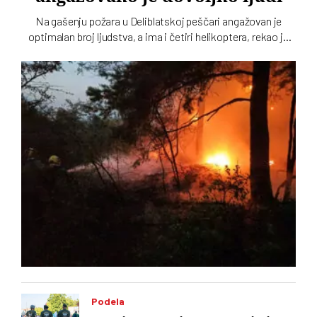
Na gašenju požara u Deliblatskoj peščari angažovan je
optimalan broj ljudstva, a ima i četiri helikoptera, rekao je
Luka Čaušić pomoćnik ministra Ministarstva unutrašnjih
poslova. Požarom je zahvaćeno oko hiljadu i po i više
hektara šume i niskog rastinja
Podela