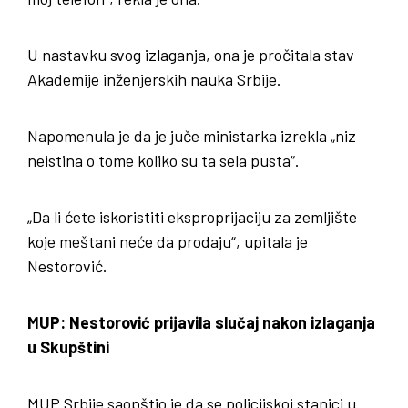
U nastavku svog izlaganja, ona je pročitala stav
Akademije inženjerskih nauka Srbije.
Napomenula je da je juče ministarka izrekla „niz
neistina o tome koliko su ta sela pusta“.
„Da li ćete iskoristiti eksproprijaciju za zemljište
koje meštani neće da prodaju“, upitala je
Nestorović.
MUP: Nestorović prijavila slučaj nakon izlaganja
u Skupštini
MUP Srbije saopštio je da se policijskoj stanici u