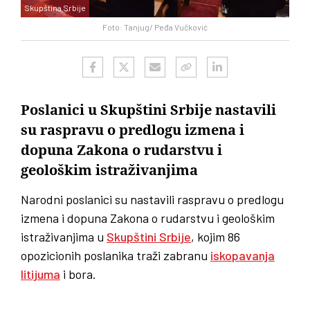
Skupština Srbije
Foto: Tanjug/ Peđa Vučković
Poslanici u Skupštini Srbije nastavili
su raspravu o predlogu izmena i
dopuna Zakona o rudarstvu i
geološkim istraživanjima
Narodni poslanici su nastavili raspravu o predlogu
izmena i dopuna Zakona o rudarstvu i geološkim
istraživanjima u
Skupštini Srbije
, kojim 86
opozicionih poslanika traži zabranu
iskopavanja
litijuma
i bora.