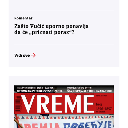
komentar
Zašto Vučić uporno ponavlja
da će „priznati poraz“?
Vidi sve