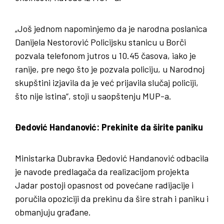
„Još jednom napominjemo da je narodna poslanica
Danijela Nestorović Policijsku stanicu u Borči
pozvala telefonom jutros u 10.45 časova, iako je
ranije, pre nego što je pozvala policiju, u Narodnoj
skupštini izjavila da je već prijavila slučaj policiji,
što nije istina“, stoji u saopštenju MUP-a.
Đedović Handanović: Prekinite da širite paniku
Ministarka Dubravka Đedović Handanović odbacila
je navode predlagača da realizacijom projekta
Jadar postoji opasnost od povećane radijacije i
poručila opoziciji da prekinu da šire strah i paniku i
obmanjuju građane.