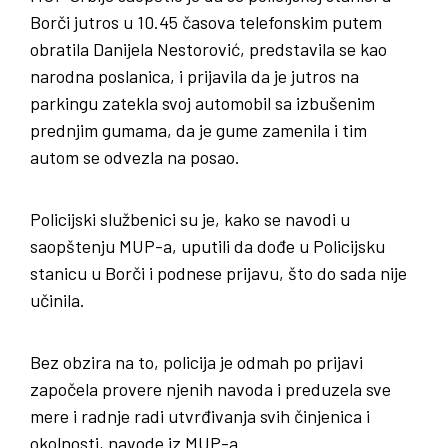
Borči jutros u 10.45 časova telefonskim putem
obratila Danijela Nestorović, predstavila se kao
narodna poslanica, i prijavila da je jutros na
parkingu zatekla svoj automobil sa izbušenim
prednjim gumama, da je gume zamenila i tim
autom se odvezla na posao.
Policijski službenici su je, kako se navodi u
saopštenju MUP-a, uputili da dođe u Policijsku
stanicu u Borči i podnese prijavu, što do sada nije
učinila.
Bez obzira na to, policija je odmah po prijavi
započela provere njenih navoda i preduzela sve
mere i radnje radi utvrđivanja svih činjenica i
okolnosti, navode iz MUP-a.