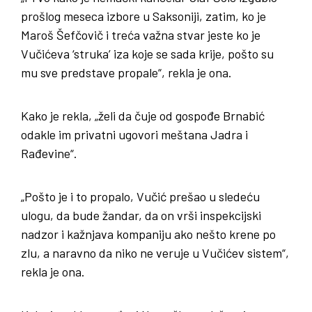
prošlog meseca izbore u Saksoniji, zatim, ko je
Maroš Šefčovič i treća važna stvar jeste ko je
Vučićeva ‘struka’ iza koje se sada krije, pošto su
mu sve predstave propale“, rekla je ona.
Kako je rekla, „želi da čuje od gospođe Brnabić
odakle im privatni ugovori meštana Jadra i
Rađevine“.
„Pošto je i to propalo, Vučić prešao u sledeću
ulogu, da bude žandar, da on vrši inspekcijski
nadzor i kažnjava kompaniju ako nešto krene po
zlu, a naravno da niko ne veruje u Vučićev sistem“,
rekla je ona.