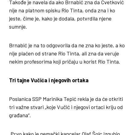
Takođe je navela da ako Brnabić zna da Cvetković
nije na platnom spisku Rio Tinta, onda zna i ko
jeste, čime je, kako je dodala, potvrdila njene
sumnje.
Brnabić je na to odgovorila da ne zna ko jeste, a ko
nije plaćen od strane Rio Tinta, ali zna da veruje
nekim profesorima koji pričaju u korist Rio Tinta.
Tri tajne Vučića i njegovih ortaka
Poslanica SSP Marinika Tepić rekla je da će otkriti
tri važne stvari „koje Vučić i njegovi ortaci kriju od
građana“.
„Prvo kako je nemački kancelar Olaf Šolc izgubio