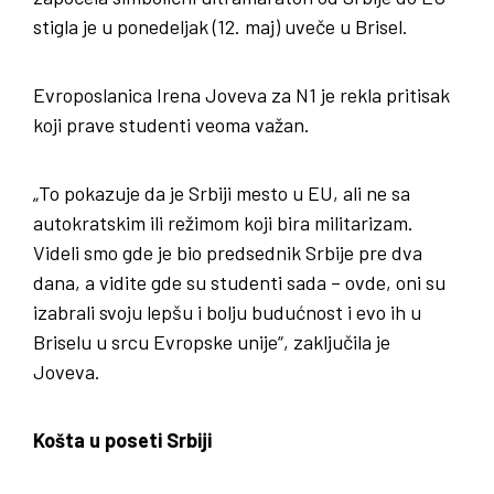
stigla je u ponedeljak (12. maj) uveče u Brisel.
Evroposlanica Irena Joveva za N1 je rekla pritisak
koji prave studenti veoma važan.
„To pokazuje da je Srbiji mesto u EU, ali ne sa
autokratskim ili režimom koji bira militarizam.
Videli smo gde je bio predsednik Srbije pre dva
dana, a vidite gde su studenti sada – ovde, oni su
izabrali svoju lepšu i bolju budućnost i evo ih u
Briselu u srcu Evropske unije“, zaključila je
Joveva.
Košta u poseti Srbiji