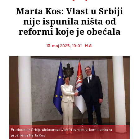
Marta Kos: Vlast u Srbiji
nije ispunila ništa od
reformi koje je obećala
13. maj 2025, 10:01
M.S.
Predsednik Srbije Aleksandar Vučić i evropska komesarka za
proširenje Marta Kos