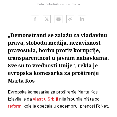
Foto: FoNet/Aleksandar Barda
„Demonstranti se zalažu za vladavinu
prava, slobodu medija, nezavisnost
pravosuđa, borbu protiv korupcije,
transparentnost u javnim nabavkama.
Sve su to vrednosti Unije", rekla je
evropska komesarka za proširenje
Marta Kos
Evropska komesarka za proširenje Marta Kos
izjavila je da
vlast u Srbiji
nije ispunila ništa od
reformi
koje je obećala u decembru, prenosi FoNet.