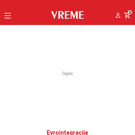
0
Evrointegracije