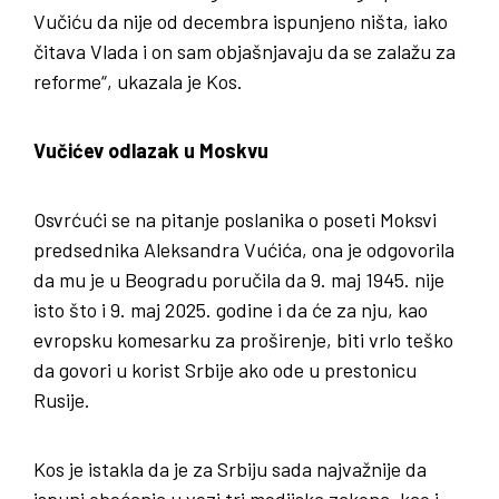
Vučiću da nije od decembra ispunjeno ništa, iako
čitava Vlada i on sam objašnjavaju da se zalažu za
reforme“, ukazala je Kos.
Vučićev odlazak u Moskvu
Osvrćući se na pitanje poslanika o poseti Moksvi
predsednika Aleksandra Vućića, ona je odgovorila
da mu je u Beogradu poručila da 9. maj 1945. nije
isto što i 9. maj 2025. godine i da će za nju, kao
evropsku komesarku za proširenje, biti vrlo teško
da govori u korist Srbije ako ode u prestonicu
Rusije.
Kos je istakla da je za Srbiju sada najvažnije da
ispuni obećanja u vezi tri medijska zakona, kao i