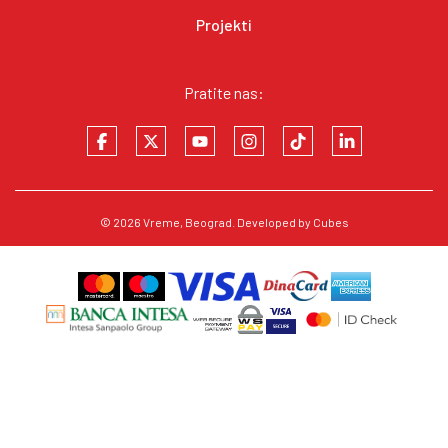
Projekti
Pratite nas:
© 2026
Vreme
, Beograd. Developed by
Cubes