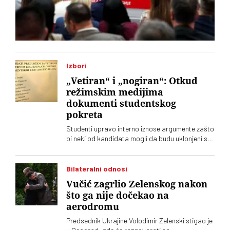
Izbori
„Vetiran“ i „nogiran“: Otkud
režimskim medijima
dokumenti studentskog
pokreta
Studenti upravo interno iznose argumente zašto
bi neki od kandidata mogli da budu uklonjeni sa
Studentske liste. No, o tome tek treba da se
glasa. Nema sumnje da će režimski tabloidi
skoro svakodnevno lansirati „megaekskluzive“
Bilateralni odnosi
Vučić zagrlio Zelenskog nakon
što ga nije dočekao na
aerodromu
Predsednik Ukrajine Volodimir Zelenski stigao je