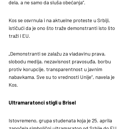
dela, a ne samo da sluša obećanja“.
Kos se osvrnula i na aktuelne proteste u Srbiji,
ističući da je ono što traže demonstranti isto što
traži i EU.
„Demonstranti se zalažu za vladavinu prava,
slobodu medija, nezavisnost pravosuđa, borbu
protiv korupcije, transparentnost u javnim
nabavkama. Sve su to vrednosti Unije“, navela je
Kos.
Ultramaratonci stigli u Brisel
Istovremeno, grupa studenata koja je 25. aprila
započela simbolični ultramaraton od Srbije do EU