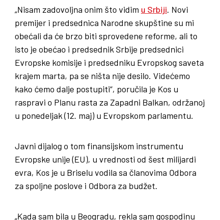
„Nisam zadovoljna onim što vidim
u Srbiji
. Novi
premijer i predsednica Narodne skupštine su mi
obećali da će brzo biti sprovedene reforme, ali to
isto je obećao i predsednik Srbije predsednici
Evropske komisije i predsedniku Evropskog saveta
krajem marta, pa se ništa nije desilo. Videćemo
kako ćemo dalje postupiti“, poručila je Kos u
raspravi o Planu rasta za Zapadni Balkan, održanoj
u ponedeljak (12. maj) u Evropskom parlamentu.
Javni dijalog o tom finansijskom instrumentu
Evropske unije (EU), u vrednosti od šest milijardi
evra, Kos je u Briselu vodila sa članovima Odbora
za spoljne poslove i Odbora za budžet.
„Kada sam bila u Beogradu, rekla sam gospodinu