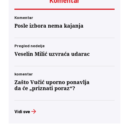
Komentar
Komentar
Posle izbora nema kajanja
Pregled nedelje
Veselin Milić uzvraća udarac
komentar
Zašto Vučić uporno ponavlja
da će „priznati poraz“?
Vidi sve