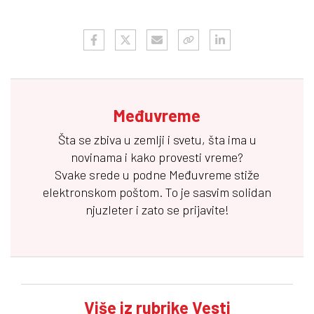
Međuvreme
Šta se zbiva u zemlji i svetu, šta ima u
novinama i kako provesti vreme?
Svake srede u podne
Međuvreme
stiže
elektronskom poštom. To je sasvim solidan
njuzleter i zato se prijavite!
Više iz rubrike Vesti