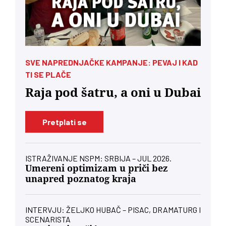
SVE NAPREDNJAČKE KAMPANJE: PEVAJ I KAD
TI SE PLAČE
Raja pod šatru, a oni u Dubai
Pretplati se
ISTRAŽIVANJE NSPM: SRBIJA – JUL 2026.
Umereni optimizam u priči bez
unapred poznatog kraja
INTERVJU: ŽELJKO HUBAČ – PISAC, DRAMATURG I
SCENARISTA