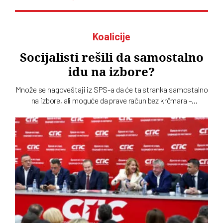
Koalicije
Socijalisti rešili da samostalno
idu na izbore?
Množe se nagoveštaji iz SPS-a da će ta stranka samostalno
na izbore, ali moguće da prave račun bez krčmara –
Aleksandra Vučića. Paralelno među socijalistima traje tihi
rat o odnosu prema naprednjacima