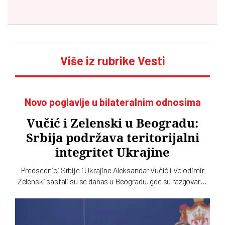
Više iz rubrike Vesti
Novo poglavlje u bilateralnim odnosima
Vučić i Zelenski u Beogradu:
Srbija podržava teritorijalni
integritet Ukrajine
Predsednici Srbije i Ukrajine Aleksandar Vučić i Volodimir
Zelenski sastali su se danas u Beogradu, gde su razgovarali
o političkim odnosima, trgovini, energetici, infrastrukturi i
bezbednosti. Vučić je poručio da Srbija podržava teritorijalni
integritet Ukrajine