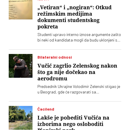
„Vetiran“ i „nogiran“: Otkud
režimskim medijima
dokumenti studentskog
pokreta
Studenti upravo interno iznose argumente zašto
bi neki od kandidata mogli da budu uklonjeni sa
Studentske liste. No, o tome tek treba da se
glasa. Nema sumnje da će režimski tabloidi
skoro svakodnevno lansirati „megaekskluzive“
Bilateralni odnosi
Vučić zagrlio Zelenskog nakon
što ga nije dočekao na
aerodromu
Predsednik Ukrajine Volodimir Zelenski stigao je
u Beograd, gde će razgovarati sa
predsednikom Srbije Aleksandrom Vučićem i
premijerom Đurom Macutom. Ovo je njegova
prva zvanična poseta Srbiji. Dolazak Zelenskog
Ćacilend
obeležio protokolarni faul na aerodromu Nikola
Lakše je pobediti Vučića na
Tesla, gde ga je umesto Vučića dočekala
izborima nego osloboditi
ministarka energetike Dubravka Đedović