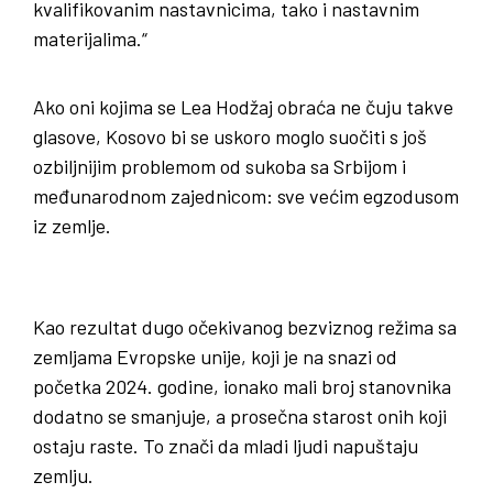
kvalifikovanim nastavnicima, tako i nastavnim
materijalima.“
Ako oni kojima se Lea Hodžaj obraća ne čuju takve
glasove, Kosovo bi se uskoro moglo suočiti s još
ozbiljnijim problemom od sukoba sa Srbijom i
međunarodnom zajednicom: sve većim egzodusom
iz zemlje.
Kao rezultat dugo očekivanog bezviznog režima sa
zemljama Evropske unije, koji je na snazi od
početka 2024. godine, ionako mali broj stanovnika
dodatno se smanjuje, a prosečna starost onih koji
ostaju raste. To znači da mladi ljudi napuštaju
zemlju.