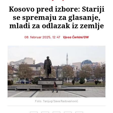
Kosovo pred izbore: Stariji
se spremaju za glasanje,
mladi za odlazak iz zemlje
08. februar 2025, 12:47
Vjosa Ćerkini/DW
Foto: Tanjug/Sava Radovanović