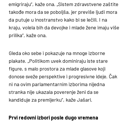
emigriraju“, kaže ona. „Sistem zdravstvene zaštite
takođe mora da se poboljša, jer previše ljudi mora
da putuje u inostranstvo kako bi se lečili. I na
kraju, volela bih da devojke i mlade žene imaju više
prilika“, kaže ona.
Gleda oko sebe i pokazuje na mnoge izborne
plakate. „Politikom uvek dominiraju iste stare
figure, s malo prostora za mlade glasove koji
donose sveže perspektive i progresivne ideje. Čak
ni na ovim parlamentarnim izborima nijedna
stranka nije ukazala poverenje ženi da se
kandiduje za premijerku“, kaže Jašari.
Prvi redovni izbori posle dugo vremena