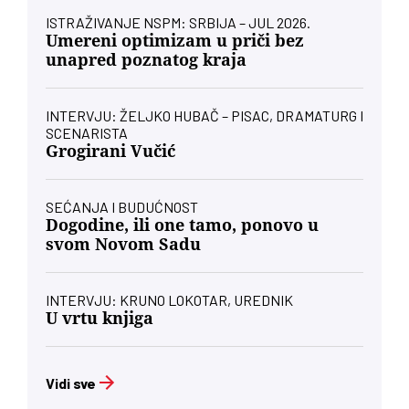
ISTRAŽIVANJE NSPM: SRBIJA – JUL 2026.
Umereni optimizam u priči bez
unapred poznatog kraja
INTERVJU: ŽELJKO HUBAČ – PISAC, DRAMATURG I
SCENARISTA
Grogirani Vučić
SEĆANJA I BUDUĆNOST
Dogodine, ili one tamo, ponovo u
svom Novom Sadu
INTERVJU: KRUNO LOKOTAR, UREDNIK
U vrtu knjiga
Vidi sve