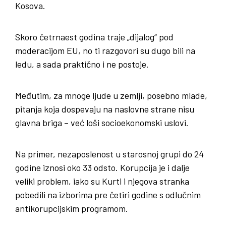
Kosova.
Skoro četrnaest godina traje „dijalog“ pod
moderacijom EU, no ti razgovori su dugo bili na
ledu, a sada praktično i ne postoje.
Međutim, za mnoge ljude u zemlji, posebno mlade,
pitanja koja dospevaju na naslovne strane nisu
glavna briga – već loši socioekonomski uslovi.
Na primer, nezaposlenost u starosnoj grupi do 24
godine iznosi oko 33 odsto. Korupcija je i dalje
veliki problem, iako su Kurti i njegova stranka
pobedili na izborima pre četiri godine s odlučnim
antikorupcijskim programom.