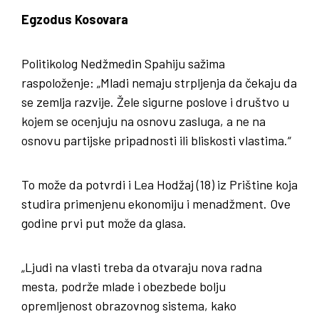
Egzodus Kosovara
Politikolog Nedžmedin Spahiju sažima
raspoloženje: „Mladi nemaju strpljenja da čekaju da
se zemlja razvije. Žele sigurne poslove i društvo u
kojem se ocenjuju na osnovu zasluga, a ne na
osnovu partijske pripadnosti ili bliskosti vlastima.“
To može da potvrdi i Lea Hodžaj (18) iz Prištine koja
studira primenjenu ekonomiju i menadžment. Ove
godine prvi put može da glasa.
„Ljudi na vlasti treba da otvaraju nova radna
mesta, podrže mlade i obezbede bolju
opremljenost obrazovnog sistema, kako