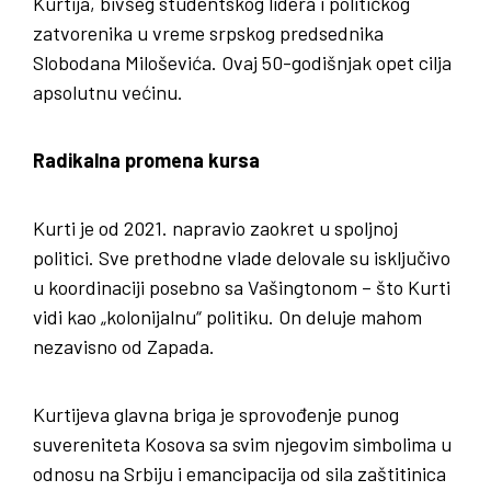
Kurtija, bivšeg studentskog lidera i političkog
zatvorenika u vreme srpskog predsednika
Slobodana Miloševića. Ovaj 50-godišnjak opet cilja
apsolutnu većinu.
Radikalna promena kursa
Kurti je od 2021. napravio zaokret u spoljnoj
politici. Sve prethodne vlade delovale su isključivo
u koordinaciji posebno sa Vašingtonom – što Kurti
vidi kao „kolonijalnu“ politiku. On deluje mahom
nezavisno od Zapada.
Kurtijeva glavna briga je sprovođenje punog
suvereniteta Kosova sa svim njegovim simbolima u
odnosu na Srbiju i emancipacija od sila zaštitinica