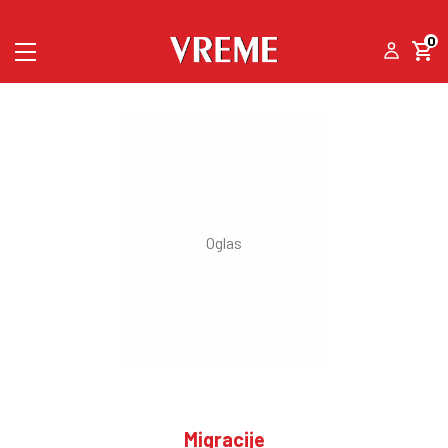
0
Migracije