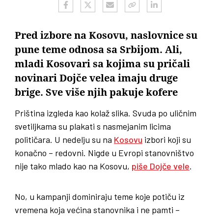
Pred izbore na Kosovu, naslovnice su
pune teme odnosa sa Srbijom. Ali,
mladi Kosovari sa kojima su pričali
novinari Dojče velea imaju druge
brige. Sve više njih pakuje kofere
Priština izgleda kao kolaž slika. Svuda po uličnim
svetiljkama su plakati s nasmejanim licima
političara. U nedelju su na
Kosovu
izbori koji su
konačno – redovni. Nigde u Evropi stanovništvo
nije tako mlado kao na Kosovu,
piše Dojče vele
.
No, u kampanji dominiraju teme koje potiču iz
vremena koja većina stanovnika i ne pamti –