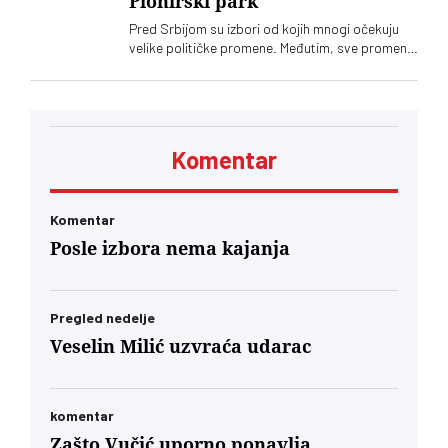
Pionirski park
Handanović
Pred Srbijom su izbori od kojih mnogi očekuju
velike političke promene. Međutim, sve promene
u Srbiji dolaze sporo, pa čak i one koje se tiču
gradskih parkova, a „Ćacilend” još uvek okupira
Pionirski
Komentar
Komentar
Posle izbora nema kajanja
Pregled nedelje
Veselin Milić uzvraća udarac
komentar
Zašto Vučić uporno ponavlja