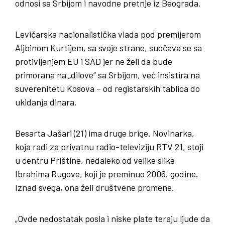
odnosi sa Srbijom i navodne pretnje iz Beograda.
Levičarska nacionalistička vlada pod premijerom
Aljbinom Kurtijem, sa svoje strane, suočava se sa
protivljenjem EU i SAD jer ne želi da bude
primorana na „dilove“ sa Srbijom, već insistira na
suverenitetu Kosova – od registarskih tablica do
ukidanja dinara.
Besarta Jašari (21) ima druge brige. Novinarka,
koja radi za privatnu radio-televiziju RTV 21, stoji
u centru Prištine, nedaleko od velike slike
Ibrahima Rugove, koji je preminuo 2006. godine.
Iznad svega, ona želi društvene promene.
„Ovde nedostatak posla i niske plate teraju ljude da