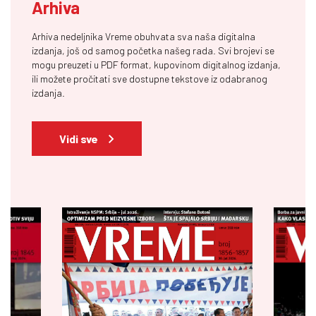
Arhiva
Arhiva nedeljnika Vreme obuhvata sva naša digitalna
izdanja, još od samog početka našeg rada. Svi brojevi se
mogu preuzeti u PDF format, kupovinom digitalnog izdanja,
ili možete pročitati sve dostupne tekstove iz odabranog
izdanja.
Vidi sve