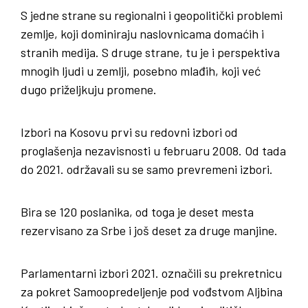
S jedne strane su regionalni i geopolitički problemi
zemlje, koji dominiraju naslovnicama domaćih i
stranih medija. S druge strane, tu je i perspektiva
mnogih ljudi u zemlji, posebno mlađih, koji već
dugo priželjkuju promene.
Izbori na Kosovu prvi su redovni izbori od
proglašenja nezavisnosti u februaru 2008. Od tada
do 2021. održavali su se samo prevremeni izbori.
Bira se 120 poslanika, od toga je deset mesta
rezervisano za Srbe i još deset za druge manjine.
Parlamentarni izbori 2021. označili su prekretnicu
za pokret Samoopredeljenje pod vođstvom Aljbina