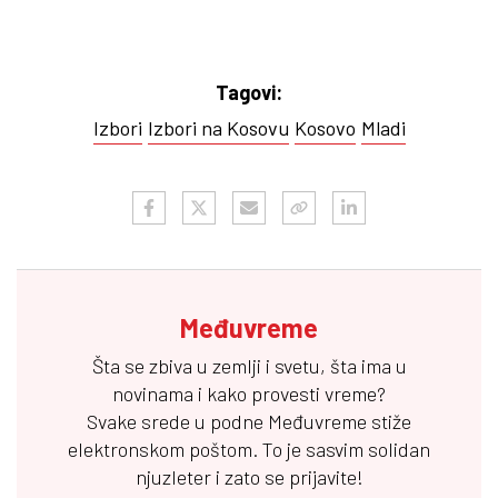
Tagovi:
Izbori
Izbori na Kosovu
Kosovo
Mladi
Međuvreme
Šta se zbiva u zemlji i svetu, šta ima u
novinama i kako provesti vreme?
Svake srede u podne
Međuvreme
stiže
elektronskom poštom. To je sasvim solidan
njuzleter i zato se prijavite!