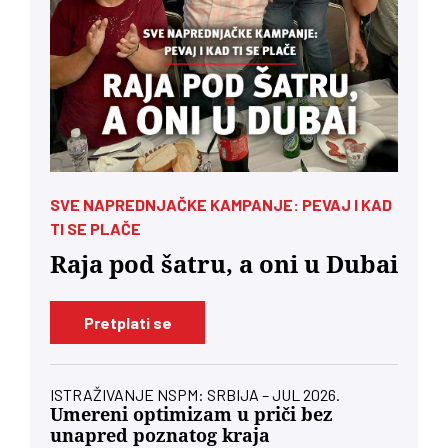
SVE NAPREDNJAČKE KAMPANJE: PEVAJ I KAD
TI SE PLAČE
Raja pod šatru, a oni u Dubai
Pretplati se
ISTRAŽIVANJE NSPM: SRBIJA – JUL 2026.
Umereni optimizam u priči bez
unapred poznatog kraja