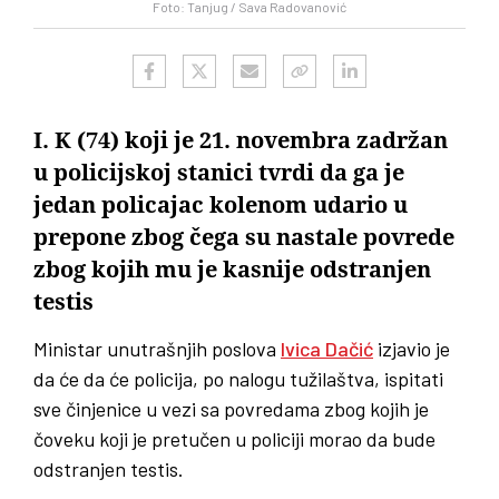
Foto: Tanjug / Sava Radovanović
I. K (74) koji je 21. novembra zadržan
u policijskoj stanici tvrdi da ga je
jedan policajac kolenom udario u
prepone zbog čega su nastale povrede
zbog kojih mu je kasnije odstranjen
testis
Ministar unutrašnjih poslova
Ivica Dačić
izjavio je
da će da će policija, po nalogu tužilaštva, ispitati
sve činjenice u vezi sa povredama zbog kojih je
čoveku koji je pretučen u policiji morao da bude
odstranjen testis.