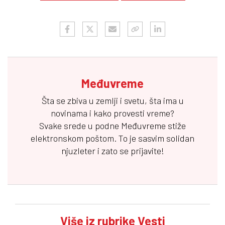
Međuvreme
Šta se zbiva u zemlji i svetu, šta ima u
novinama i kako provesti vreme?
Svake srede u podne
Međuvreme
stiže
elektronskom poštom. To je sasvim solidan
njuzleter i zato se prijavite!
Više iz rubrike Vesti