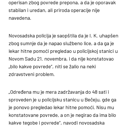
operisan zbog povrede prepona, a da je oporavak
stabilan i uredan, ali priroda operacije nije
navedena.
Novosadska policija je saopštila da je I. K. uhapšen
zbog sumnje da je napao službeno lice, a da ga je
lekar hitne pomoći pregledao u policijskoj stanici u
Novom Sadu 21. novembra, i da nije konstatovao
„bilo kakve povrede“, niti se žalio na neki
zdravstveni problem.
„Određena mu je mera zadržavanja do 48 sati i
sproveden je u policijsku stanicu u Bečeju, gde ga
je ponovo pregledao lekar hitne pomoći. Nisu mu
konstatovane povrede, a on je negirao da ima bilo
kakve tegobe i povrede“, navodi novosadska