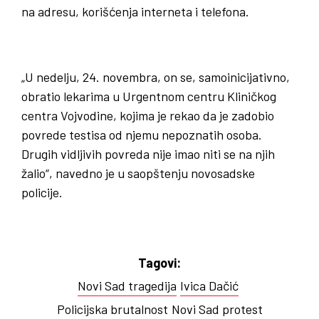
na adresu, korišćenja interneta i telefona.
„U nedelju, 24. novembra, on se, samoinicijativno,
obratio lekarima u Urgentnom centru Kliničkog
centra Vojvodine, kojima je rekao da je zadobio
povrede testisa od njemu nepoznatih osoba.
Drugih vidljivih povreda nije imao niti se na njih
žalio“, navedno je u saopštenju novosadske
policije.
Tagovi:
Novi Sad tragedija
Ivica Dačić
Policijska brutalnost
Novi Sad protest