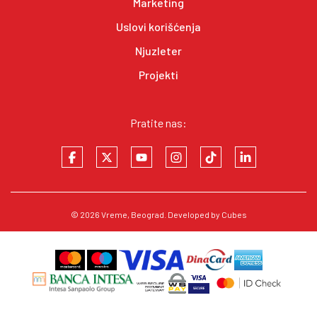
Marketing
Uslovi korišćenja
Njuzleter
Projekti
Pratite nas:
© 2026
Vreme
, Beograd. Developed by
Cubes