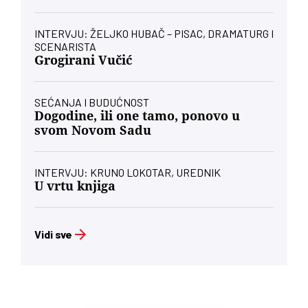
INTERVJU: ŽELJKO HUBAČ – PISAC, DRAMATURG I
SCENARISTA
Grogirani Vučić
SEĆANJA I BUDUĆNOST
Dogodine, ili one tamo, ponovo u
svom Novom Sadu
INTERVJU: KRUNO LOKOTAR, UREDNIK
U vrtu knjiga
Vidi sve