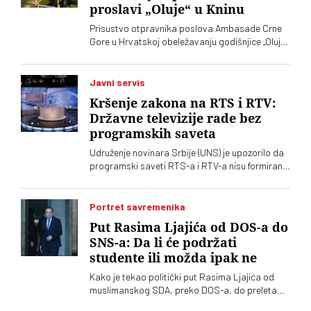
proslavi „Oluje“ u Kninu
odricanja od izvornih principa i mazohizma
postoje ne samo na lokalu, već i u samom vrhu
Prisustvo otpravnika poslova Ambasade Crne
SPS-a
Gore u Hrvatskoj obeležavanju godišnjice „Oluje“
u Kninu izazvalo je političke reakcije u Srbiji.
Vučić je poručio da je reč o proslavi zločina
počinjenih nad srpskim narodom
Javni servis
Kršenje zakona na RTS i RTV:
Državne televizije rade bez
programskih saveta
Udruženje novinara Srbije (UNS) je upozorilo da
programski saveti RTS-a i RTV-a nisu formirani
nakon isteka mandata njihovih članova, zbog
čega se postavlja pitanje poštovanja zakonskih
procedura i funkcionisanja mehanizama
Portret savremenika
kontrole javnih medijskih servisa
Put Rasima Ljajića od DOS-a do
SNS-a: Da li će podržati
studente ili možda ipak ne
Kako je tekao politički put Rasima Ljajića od
muslimanskog SDA, preko DOS-a, do preleta
Vučiću i konačno otklona od naprednjaka. Da li