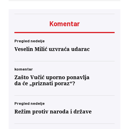
će se usuditi da javno podrži studente?
Komentar
Pregled nedelje
Veselin Milić uzvraća udarac
komentar
Zašto Vučić uporno ponavlja
da će „priznati poraz“?
Pregled nedelje
Režim protiv naroda i države