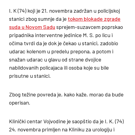
I. K (74) koji je 21. novembra zadržan u policijskoj
stanici zbog sumnje da je
tokom blokade zgrade
suda u Novom Sadu
sprejem-suzavcem poprskao
pripadnika interventne jedinice M. S. po licu i
očima tvrdi da je dok je čekao u stanici, zadobio
udarac kolenom u predelu prepona, a potom i
snažan udarac u glavu od strane dvojice
nabildovanih policajaca ili osoba koje su bile
prisutne u stanici.
Zbog težine povreda je, kako kaže, morao da bude
operisan.
Klinički centar Vojvodine je saopštio da je I. K. (74)
24. novembra primljen na Kliniku za urologiju i