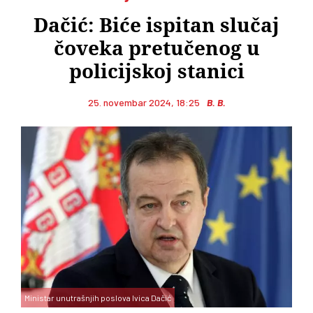
Dačić: Biće ispitan slučaj
čoveka pretučenog u
policijskoj stanici
25. novembar 2024, 18:25
B. B.
Ministar unutrašnjih poslova Ivica Dačić