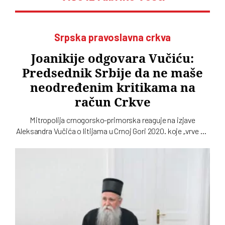
Srpska pravoslavna crkva
Joanikije odgovara Vučiću:
Predsednik Srbije da ne maše
neodređenim kritikama na
račun Crkve
Mitropolija crnogorsko-primorska reaguje na izjave
Aleksandra Vučića o litijama u Crnoj Gori 2020. koje „vrve od
nejasnoća”