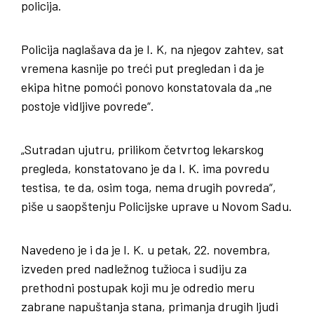
policija.
Policija naglašava da je I. K, na njegov zahtev, sat
vremena kasnije po treći put pregledan i da je
ekipa hitne pomoći ponovo konstatovala da „ne
postoje vidljive povrede“.
„Sutradan ujutru, prilikom četvrtog lekarskog
pregleda, konstatovano je da I. K. ima povredu
testisa, te da, osim toga, nema drugih povreda“,
piše u saopštenju Policijske uprave u Novom Sadu.
Navedeno je i da je I. K. u petak, 22. novembra,
izveden pred nadležnog tužioca i sudiju za
prethodni postupak koji mu je odredio meru
zabrane napuštanja stana, primanja drugih ljudi