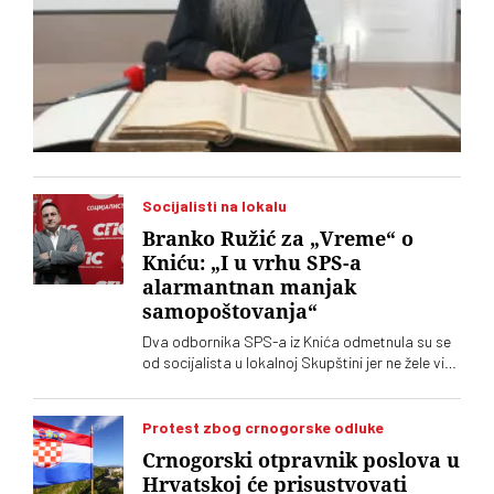
Socijalisti na lokalu
Branko Ružić za „Vreme“ o
Kniću: „I u vrhu SPS-a
alarmantnan manjak
samopoštovanja“
Dva odbornika SPS-a iz Knića odmetnula su se
od socijalista u lokalnoj Skupštini jer ne žele više
da imaju posla sa "nasilnim i neobrazovanim"
naprednjacima. Jedan od njih kaže za „Vreme“
da je „SNS u Kniću nasilna skupina
Protest zbog crnogorske odluke
neobrazovanih ljudi" sa kojima ne žele ni sad, niti
Crnogorski otpravnik poslova u
ikada više, da sarađuju. Branko Ružić za
Hrvatskoj će prisustvovati
„Vreme“ kaže da je alarmantno da tendencije