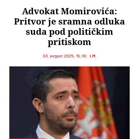
Advokat Momirovića:
Pritvor je sramna odluka
suda pod političkim
pritiskom
03. avgust 2025, 15:30
I.M.