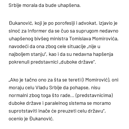
Srbije morala da bude uhapšena.
Đukanović, koji je po porofesiji i advokat, izjavio je
sinoć za Informer da se čuo sa suprugom nedavno
uhapšenog bivšeg ministra Tomislava Momirovića,
navodeći da ona zbog cele situacije „nije u
najboljem stanju“, kao i da su nedavna hapšenja
pokrenuli predstavnici „duboke države“.
„Ako je tačno ono za šta se tereti (i Momirović), oni
moraju celu Vladu Srbije da pohapse, nisu
normalni zbog toga što rade… (predstavnicima)
duboke države i paralelnog sistema se moramo
suprotstaviti inače će preuzeti celu državu“,
ocenio je Đukanović.