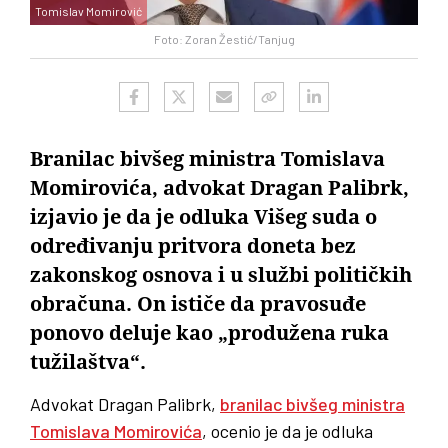
Tomislav Momirović
Foto: Zoran Žestić/Tanjug
Branilac bivšeg ministra Tomislava
Momirovića, advokat Dragan Palibrk,
izjavio je da je odluka Višeg suda o
određivanju pritvora doneta bez
zakonskog osnova i u službi političkih
obračuna. On ističe da pravosuđe
ponovo deluje kao „produžena ruka
tužilaštva“.
Advokat Dragan Palibrk,
branilac bivšeg ministra
Tomislava Momirovića
, ocenio je da je odluka