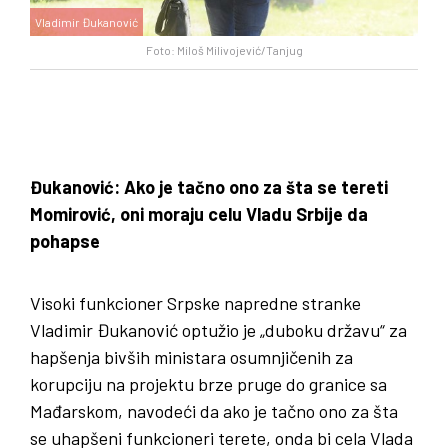
Vladimir Đukanović
Foto: Miloš Milivojević/Tanjug
Đukanović: Ako je tačno ono za šta se tereti
Momirović, oni moraju celu Vladu Srbije da
pohapse
Visoki funkcioner Srpske napredne stranke
Vladimir Đukanović optužio je „duboku državu“ za
hapšenja bivših ministara osumnjičenih za
korupciju na projektu brze pruge do granice sa
Mađarskom, navodeći da ako je tačno ono za šta
se uhapšeni funkcioneri terete, onda bi cela Vlada