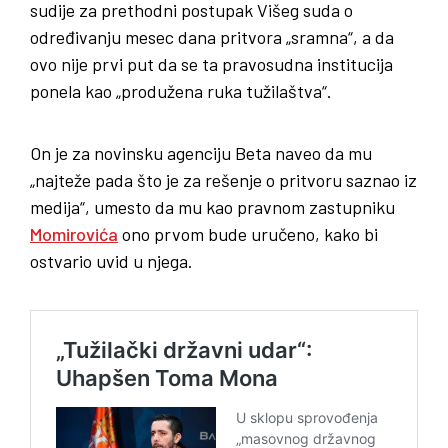
sudije za prethodni postupak Višeg suda o
određivanju mesec dana pritvora „sramna“, a da
ovo nije prvi put da se ta pravosudna institucija
ponela kao „produžena ruka tužilaštva“.
On je za novinsku agenciju Beta naveo da mu
„najteže pada što je za rešenje o pritvoru saznao iz
medija“, umesto da mu kao pravnom zastupniku
Momirovića
ono prvom bude uručeno, kako bi
ostvario uvid u njega.