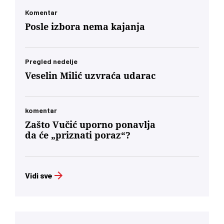
Komentar
Posle izbora nema kajanja
Pregled nedelje
Veselin Milić uzvraća udarac
komentar
Zašto Vučić uporno ponavlja
da će „priznati poraz“?
Vidi sve