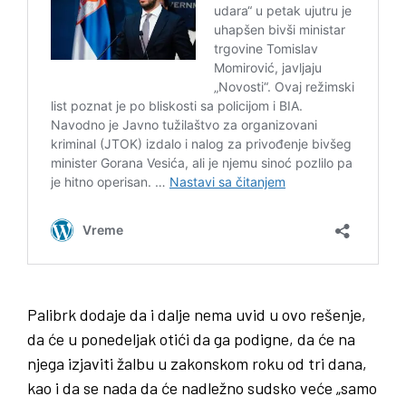
Palibrk dodaje da i dalje nema uvid u ovo rešenje,
da će u ponedeljak otići da ga podigne, da će na
njega izjaviti žalbu u zakonskom roku od tri dana,
kao i da se nada da će nadležno sudsko veće „samo