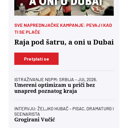
SVE NAPREDNJAČKE KAMPANJE: PEVAJ I KAD
TI SE PLAČE
Raja pod šatru, a oni u Dubai
Pretplati se
ISTRAŽIVANJE NSPM: SRBIJA – JUL 2026.
Umereni optimizam u priči bez
unapred poznatog kraja
INTERVJU: ŽELJKO HUBAČ – PISAC, DRAMATURG I
SCENARISTA
Grogirani Vučić