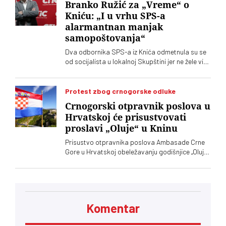
Branko Ružić za „Vreme“ o
Kniću: „I u vrhu SPS-a
alarmantnan manjak
samopoštovanja“
Dva odbornika SPS-a iz Knića odmetnula su se
od socijalista u lokalnoj Skupštini jer ne žele više
da imaju posla sa "nasilnim i neobrazovanim"
naprednjacima. Jedan od njih kaže za „Vreme“
da je „SNS u Kniću nasilna skupina
Protest zbog crnogorske odluke
neobrazovanih ljudi" sa kojima ne žele ni sad, niti
Crnogorski otpravnik poslova u
ikada više, da sarađuju. Branko Ružić za
Hrvatskoj će prisustvovati
„Vreme“ kaže da je alarmantno da tendencije
proslavi „Oluje“ u Kninu
odricanja od izvornih principa i mazohizma
postoje ne samo na lokalu, već i u samom vrhu
Prisustvo otpravnika poslova Ambasade Crne
SPS-a
Gore u Hrvatskoj obeležavanju godišnjice „Oluje“
u Kninu izazvalo je političke reakcije u Srbiji.
Vučić je poručio da je reč o proslavi zločina
počinjenih nad srpskim narodom
Komentar