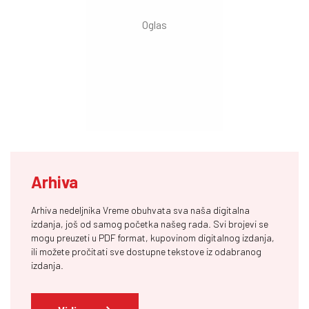
Arhiva
Arhiva nedeljnika Vreme obuhvata sva naša digitalna
izdanja, još od samog početka našeg rada. Svi brojevi se
mogu preuzeti u PDF format, kupovinom digitalnog izdanja,
ili možete pročitati sve dostupne tekstove iz odabranog
izdanja.