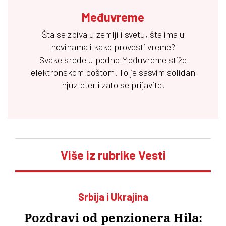
Međuvreme
Šta se zbiva u zemlji i svetu, šta ima u
novinama i kako provesti vreme?
Svake srede u podne
Međuvreme
stiže
elektronskom poštom. To je sasvim solidan
njuzleter i zato se prijavite!
Više iz rubrike Vesti
Srbija i Ukrajina
Pozdravi od penzionera Hila: