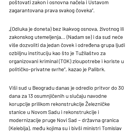
poštovati zakon i osnovna načela i Ustavom
zagarantovana prava svakog čoveka“.
„(Odluka je doneta) bez ikakvog osnova, životnog ili
zakonskog utemeljenja… (Nadam se) i da sud neće
više dozvoliti da jedan čovek i određena grupa ljudi
ozbiljnu instituciju kao što je Tužilaštvo za
organizovani kriminal (TOK) zloupotrebe i koriste u
političko-privatne svrhe“, kazao je Palibrk.
Viši sud u Beogradu danas je odredio pritvor do 30
dana za 13 osumnjičenih u slučaju navodne
korupcije prilikom rekonstrukcije Železničke
stanice u Novom Sadu i rekonstrukcije i
modernizacije pruge Novi Sad – državna granica
(Kelebija), među kojima su i bivši ministri Tomislav