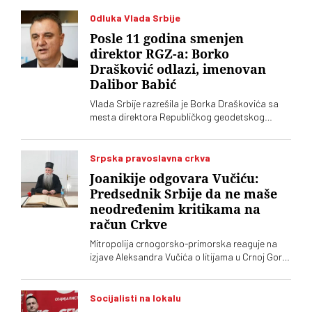
Odluka Vlada Srbije
Posle 11 godina smenjen
direktor RGZ-a: Borko
Drašković odlazi, imenovan
Dalibor Babić
Vlada Srbije razrešila je Borka Draškovića sa
mesta direktora Republičkog geodetskog
zavoda (RGZ), na kojem je bio 11 godina. Za
vršioca dužnosti direktora imenovan je
geodetski inspektor Dalibor Babić
Srpska pravoslavna crkva
Joanikije odgovara Vučiću:
Predsednik Srbije da ne maše
neodređenim kritikama na
račun Crkve
Mitropolija crnogorsko-primorska reaguje na
izjave Aleksandra Vučića o litijama u Crnoj Gori
2020. koje „vrve od nejasnoća”
Socijalisti na lokalu