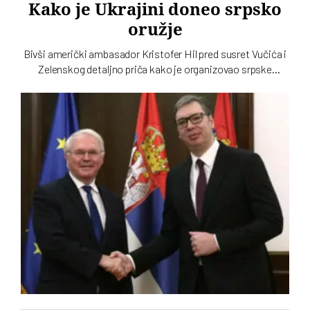
Kako je Ukrajini doneo srpsko
oružje
Bivši američki ambasador Kristofer Hil pred susret Vučića i
Zelenskog detaljno priča kako je organizovao srpske
granate za Ukrajinu. Navodno dve zemlje planiraju i
zajedničku fabriku dronova