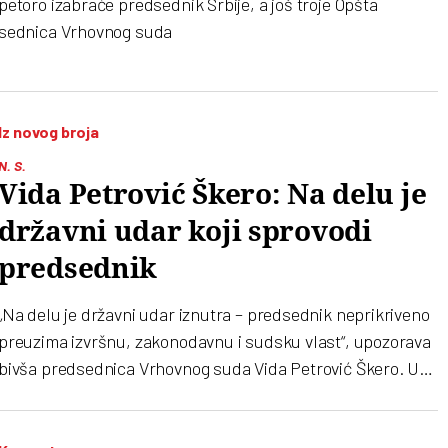
petoro izabraće predsednik Srbije, a još troje Opšta
sednica Vrhovnog suda
Iz novog broja
N. S.
Vida Petrović Škero: Na delu je
državni udar koji sprovodi
predsednik
„Na delu je državni udar iznutra – predsednik neprikriveno
preuzima izvršnu, zakonodavnu i sudsku vlast“, upozorava
bivša predsednica Vrhovnog suda Vida Petrović Škero. U
intervjuu za „Vreme” govori o selektivnoj pravdi, pritiscima
režimskih medija i torturi nad građanima, ali i o