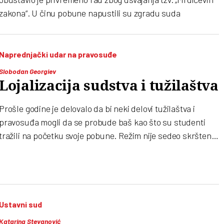
zakona“. U činu pobune napustili su zgradu suda
Naprednjački udar na pravosuđe
Slobodan Georgiev
Lojalizacija sudstva i tužilaštva
Prošle godine je delovalo da bi neki delovi tužilaštva i
pravosuđa mogli da se probude baš kao što su studenti
tražili na početku svoje pobune. Režim nije sedeo skrštenih
ruku i sada želi da ih sve koji su “digli glavu” eliminiše na
“zakonit način”, ali i da spreči da se naprednjački velikaši
pojave pred sudom
Ustavni sud
Katarina Stevanović