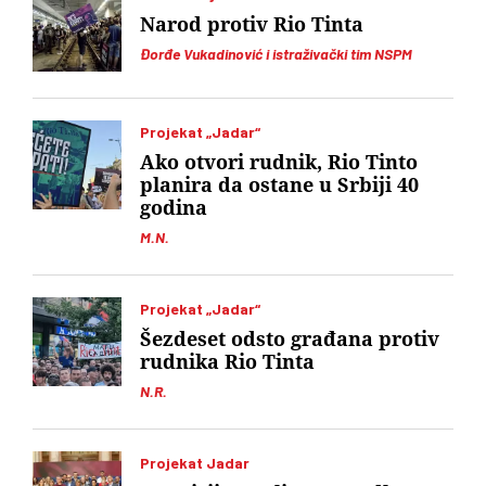
Narod protiv Rio Tinta
Đorđe Vukadinović i istraživački tim NSPM
Projekat „Jadar“
Ako otvori rudnik, Rio Tinto
planira da ostane u Srbiji 40
godina
M.N.
Projekat „Jadar“
Šezdeset odsto građana protiv
rudnika Rio Tinta
N.R.
Projekat Jadar