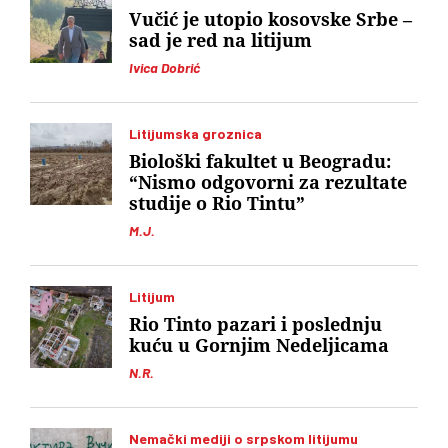
Vučić je utopio kosovske Srbe –
sad je red na litijum
Ivica Dobrić
Litijumska groznica
Biološki fakultet u Beogradu:
“Nismo odgovorni za rezultate
studije o Rio Tintu”
M.J.
Litijum
Rio Tinto pazari i poslednju
kuću u Gornjim Nedeljicama
N.R.
Nemački mediji o srpskom litijumu