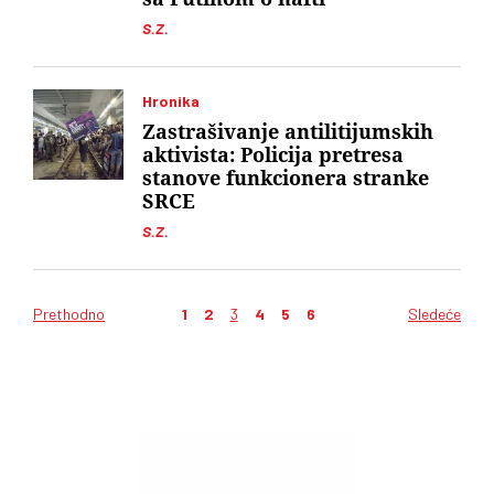
S.Z.
Hronika
Zastrašivanje antilitijumskih
aktivista: Policija pretresa
stanove funkcionera stranke
SRCE
S.Z.
Prethodno
1
2
3
4
5
6
Sledeće
Kretanje
članaka