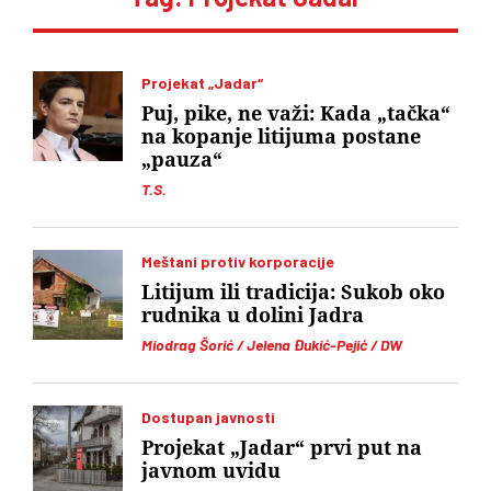
Projekat „Jadar“
Puj, pike, ne važi: Kada „tačka“
na kopanje litijuma postane
„pauza“
T.S.
Meštani protiv korporacije
Litijum ili tradicija: Sukob oko
rudnika u dolini Jadra
Miodrag Šorić / Jelena Đukić-Pejić / DW
Dostupan javnosti
Projekat „Jadar“ prvi put na
javnom uvidu