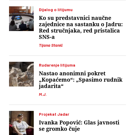
Dijalog o litijumu
Ko su predstavnici naučne
zajednice na sastanku o Jadru:
Red stručnjaka, red pristalica
SNS-a
Tijana Stanić
Rudarenje litijuma
Nastao anonimni pokret
„Kopaćemo“: „Spasimo rudnik
jadarita“
M.J.
Projekat Jadar
Ivanka Popović: Glas javnosti
se gromko čuje