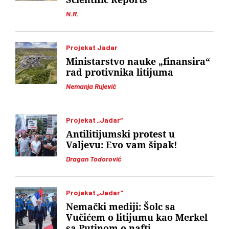
N.R.
Projekat Jadar
Ministarstvo nauke „finansira“
rad protivnika litijuma
Nemanja Rujević
Projekat „Jadar“
Antilitijumski protest u
Valjevu: Evo vam šipak!
Dragan Todorović
Projekat „Jadar"
Nemački mediji: Šolc sa
Vučićem o litijumu kao Merkel
sa Putinom o nafti