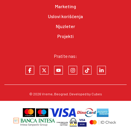
Marketing
Uslovi korišćenja
Njuzleter
Projekti
Pratite nas:
© 2026
Vreme
, Beograd. Developed by
Cubes