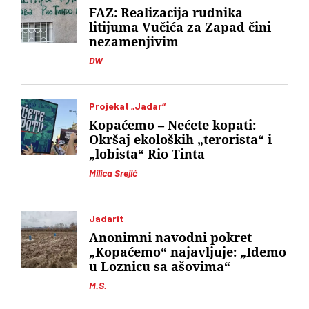
FAZ: Realizacija rudnika
litijuma Vučića za Zapad čini
nezamenjivim
DW
Projekat „Jadar“
Kopaćemo – Nećete kopati:
Okršaj ekoloških „terorista“ i
„lobista“ Rio Tinta
Milica Srejić
Jadarit
Anonimni navodni pokret
„Kopaćemo“ najavljuje: „Idemo
u Loznicu sa ašovima“
M.S.