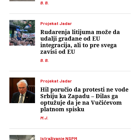
B. B.
Projekat Jadar
Rudarenja litijuma može da
udalji građane od EU
integracija, ali to pre svega
zavisi od EU
B. B.
Projekat Jadar
Hil poručio da protesti ne vode
Srbiju ka Zapadu – Đilas ga
optužuje da je na Vučićevom
platnom spisku
M.J.
Istraživanje NSPM