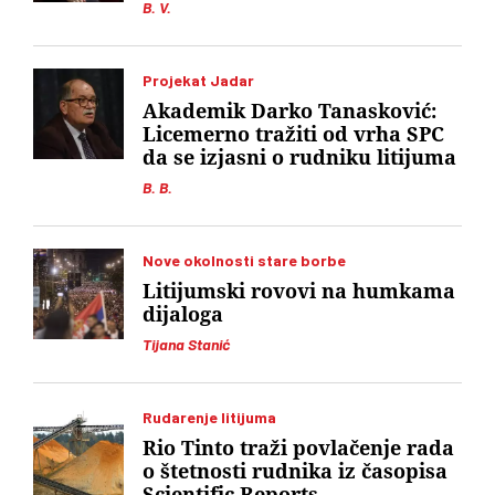
B. V.
Projekat Jadar
Akademik Darko Tanasković:
Licemerno tražiti od vrha SPC
da se izjasni o rudniku litijuma
B. B.
Nove okolnosti stare borbe
Litijumski rovovi na humkama
dijaloga
Tijana Stanić
Rudarenje litijuma
Rio Tinto traži povlačenje rada
o štetnosti rudnika iz časopisa
Scientific Reports