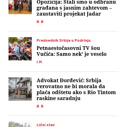
Opozicija: Stali smo u odbranu
građana s jasnim zahtevom –
zaustaviti projekat Jadar
B. B.
Predsednik Srbije u Podrinju
Petnaestočasovni TV šou
Vučića: Samo nek’ je veselo
I.M.
Advokat Đorđević: Srbija
verovatno ne bi morala da
plaća odštetu ako s Rio Tintom
raskine saradnju
B. B.
Lični stav