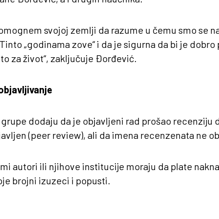
pomognem svojoj zemlji da razume u čemu smo se naš
Tinto „godinama zove“ i da je sigurna da bi je dobro pl
o za život“, zaključuje Đorđević.
objavljivanje
 grupe dodaju da je objavljeni rad prošao recenziju
javljen (peer review), ali da imena recenzenata ne ob
mi autori ili njihove institucije moraju da plate nak
oje brojni izuzeci i popusti.