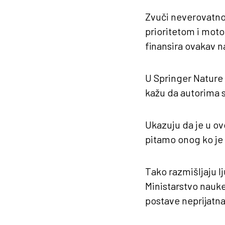
Zvuči neverovatno. 
prioritetom i moto
finansira ovakav n
U Springer Nature 
kažu da autorima s
Ukazuju da je u ov
pitamo onog ko je
Tako razmišljaju l
Ministarstvo nauke
postave neprijatna