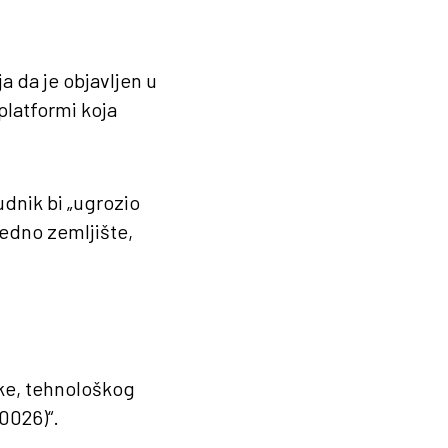
ja da je objavljen u
latformi koja
udnik bi „ugrozio
redno zemljište,
auke, tehnološkog
0026)“.