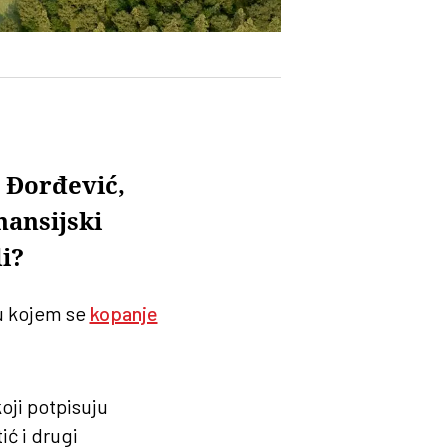
 Đorđević,
nansijski
i?
 u kojem se
kopanje
oji potpisuju
ć i drugi