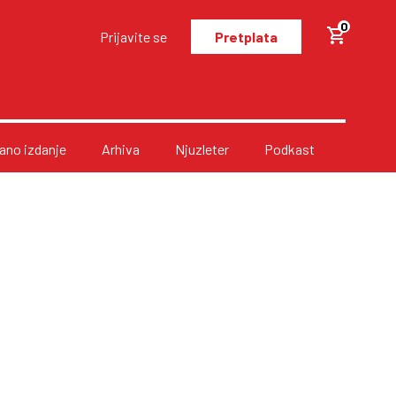
0
Prijavite se
Pretplata
no izdanje
Arhiva
Njuzleter
Podkast