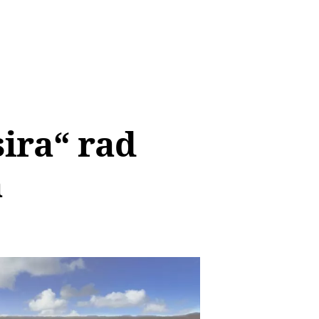
ira“ rad
a