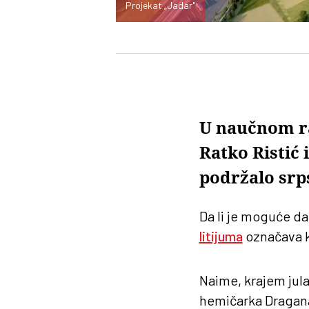
Projekat „Jadar"
U naučnom ra
Ratko Ristić 
podržalo srp
Da li je moguće da
litijuma
označava 
Naime, krajem jula
hemičarka Dragana