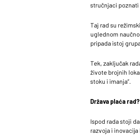
stručnjaci poznati 
Taj rad su režimski
uglednom naučnom 
pripada istoj grupa
Tek, zaključak rad
živote brojnih loka
stoku i imanja“.
Država plaća rad?
Ispod rada stoji da
razvoja i inovacij