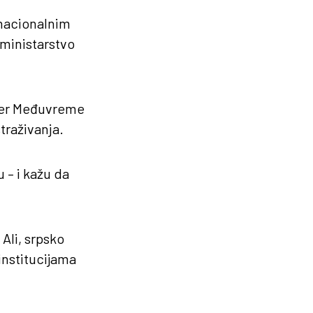
a nacionalnim
 ministarstvo
leter Međuvreme
traživanja.
 – i kažu da
Ali, srpsko
institucijama