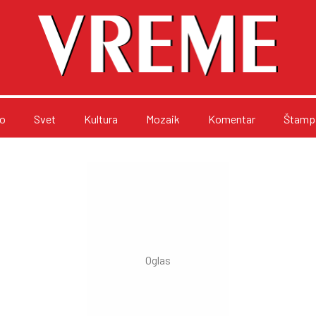
o
Svet
Kultura
Mozaik
Komentar
Štampa