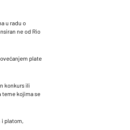
na u radu o
nsiran ne od Rio
 povećanjem plate
n konkurs ili
ra teme kojima se
 i platom,