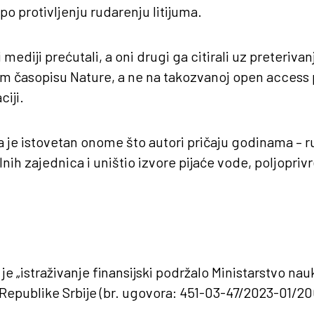
po protivljenju rudarenju litijuma.
 mediji prećutali, a oni drugi ga citirali uz preterivan
časopisu Nature, a ne na takozvanoj open access p
ciji.
a je istovetan onome što autori pričaju godinama – r
lnih zajednica i uništio izvore pijaće vode, poljopriv
 je „istraživanje finansijski podržalo Ministarstvo n
a Republike Srbije (br. ugovora: 451-03-47/2023-01/20