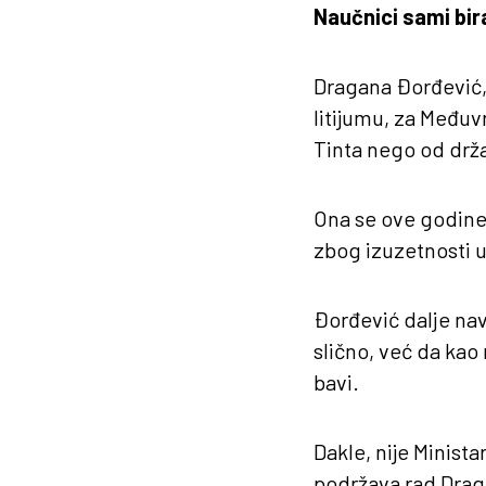
Naučnici sami bir
Dragana Đorđević, 
litijumu, za Međuv
Tinta nego od drža
Ona se ove godine 
zbog izuzetnosti u
Đorđević dalje navo
slično, već da kao
bavi.
Dakle, nije Minist
podržava rad Draga