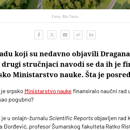
Foto: Rio Tinto
du koji su nedavno objavili Dragana
i drugi stručnjaci navodi se da ih je fi
sko Ministarstvo nauke. Šta je posred
 je srpsko
Ministarstvo nauke
finansiralo naučni rad
kao pogubno?
 je u onlajn-žurnalu
Scientific Reports
objavljen rad k
 Đorđević, profesor Šumarskog fakulteta Ratko Risti