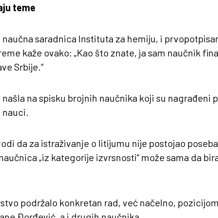
aju teme
naučna saradnica Instituta za hemiju, i prvopotpisa
reme kaže ovako: „Kao što znate, ja sam naučnik fina
ve Srbije.“
našla na spisku brojnih naučnika koji su nagrađeni
 nauci.
di da za istraživanje o litijumu nije postojao poseba
 naučnica „iz kategorije izvrsnosti“ može sama da bi
arstvo podržalo konkretan rad, već načelno, pozicijom
ne Đorđević, a i drugih naučnika.