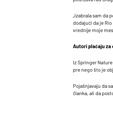
„Izabrala sam da 
dodajući da je Rio 
vrednije moje mest
Autori plaćaju za 
Iz Springer Nature
pre nego što je ob
Pojašnjavaju da sa
članka, ali da post