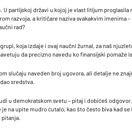
U partijskoj državi u kojoj je vlast litijum proglasil
rom razvoja, a kritičare naziva svakakvim imenima –
aučni rad?
grupi, koja izdaje i ovaj naučni žurnal, za naš njuz
avetuju da precizno navedu ko finansijski pomaže is
om slučaju naveden broj ugovora, ali detalje ne znaju
 dao sredstva.
judi u demokratskom svetu – pitaj i dobićeš odgovor. 
 je na upite mudro ćutalo, kao što često biva kad se 
 pitanja.