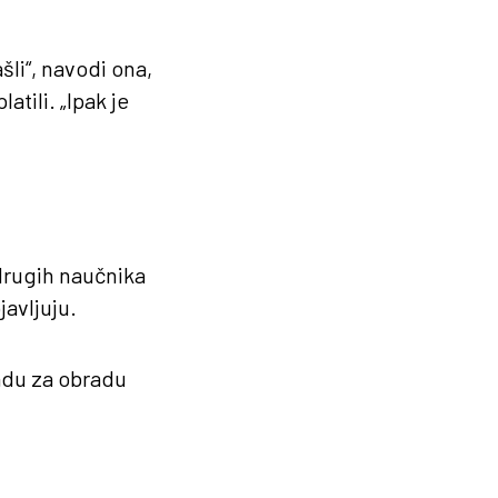
li“, navodi ona,
atili. „Ipak je
 drugih naučnika
javljuju.
nadu za obradu