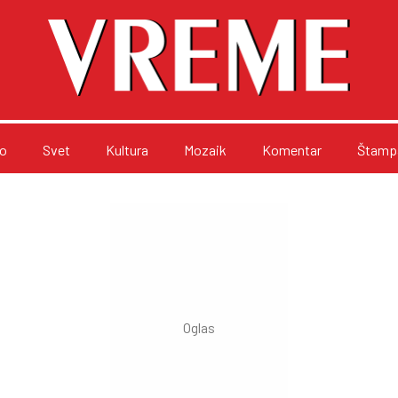
o
Svet
Kultura
Mozaik
Komentar
Štampa