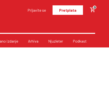
0
Prijavite se
Pretplata
no izdanje
Arhiva
Njuzleter
Podkast