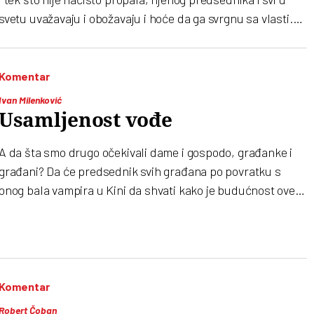
svetu uvažavaju i obožavaju i hoće da ga svrgnu sa vlasti.
Govor protivurečnosti imao je svoju svrhu, ali se u
međuvremenu izlizao
Komentar
Ivan Milenković
Usamljenost vođe
A da šta smo drugo očekivali dame i gospodo, građanke i
građani? Da će predsednik svih građana po povratku s
onog bala vampira u Kini da shvati kako je budućnost ove
zemlje u poštovanju zakona, demokratskim procedurama i
republikanskoj podeli vlasti, obrazovanju i uzdizanju
kulture?
Komentar
Robert Čoban