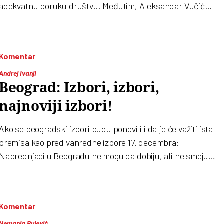
adekvatnu poruku društvu. Međutim, Aleksandar Vučić
nikad nije propustio priliku da propusti priliku
Komentar
Andrej Ivanji
Beograd: Izbori, izbori,
najnoviji izbori!
Ako se beogradski izbori budu ponovili i dalje će važiti ista
premisa kao pred vanredne izbore 17. decembra:
Naprednjaci u Beogradu ne mogu da dobiju, ali ne smeju
da izgube. Nemoj da se neko ponadao da će biti fer i
korektni
Komentar
Nemanja Rujević