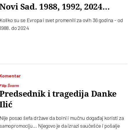
Novi Sad. 1988, 1992, 2024…
Koliko su se Evropa i svet promenili za ovih 36 godina - od
1988. do 2024
Komentar
Filip Švarm
Predsednik i tragedija Danke
Ilić
Nije posao šefa države da bolni i mučnu događaj koristi za
samopromociju... Njegovo je da izrazi saučešće i pošalje