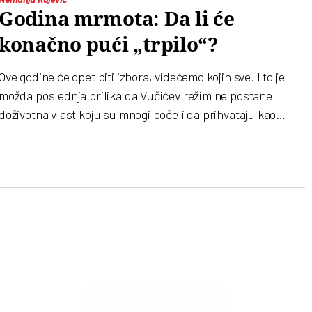
Godina mrmota: Da li će
konačno pući „trpilo“?
Ove godine će opet biti izbora, videćemo kojih sve. I to je
možda poslednja prilika da Vučićev režim ne postane
doživotna vlast koju su mnogi počeli da prihvataju kao
nepromenjivu činjenicu