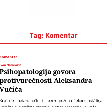
Tag: Komentar
Komentar
Ivan Milenković
Psihopatologija govora
protivurečnosti Aleksandra
Vučića
Srbija je i meta-stabilna i hiper-ugrožena, i ekonomski tigar
i tek što nije načisto propala, njenog predsednika i svi u